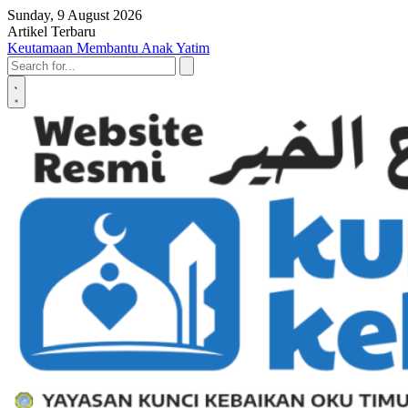
Skip to content
Sunday, 9 August 2026
Artikel Terbaru
Penyerahan SK LAZ Kunci Kebaikan OKU Timur, Tonggak Baru
Penguatan Pelayanan Umat