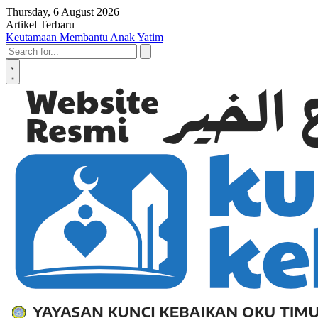
Skip to content
Thursday, 6 August 2026
Artikel Terbaru
Penyerahan SK LAZ Kunci Kebaikan OKU Timur, Tonggak Baru Pe