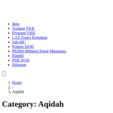
Ilmu
Tentang YKK
Program YKK
LAZ Kunci Kebaikan
Sah-MC
Ponpes DQH
PKBM Miftahul Khoir Martapura
Rumfiz
PSB DQH
Hubungi
Home
/
Aqidah
Category:
Aqidah