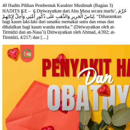
HADITS KE – 6 Diriwayatkan dari Abu Musa secara marfu’, حُرِّمَ
لِبَاسُ الْحَرِيرِ وَالذَّهَبِ عَلَى ذُكُورِ أُمَّتِي وَأُحِلَّ لِإِنَائِهِمْ. “Diharamkan
bagi kaum laki-laki dari umatku memakai sutra dan emas dan
dihalalkan bagi kaum wanita mereka.” (Diriwayatkan oleh at-
Tirmidzi dan an-Nasa`i) Diriwayatkan oleh Ahmad, 4/392; at-
Tirmidzi, 4/217; dan […]