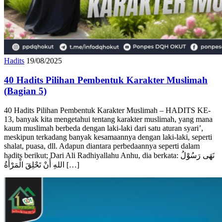
Hadits
19/08/2025
40 Hadits Pilihan Pembentuk Karakter Muslimah
(Bagian 5)
40 Hadits Pilihan Pembentuk Karakter Muslimah – HADITS KE-
13, banyak kita mengetahui tentang karakter muslimah, yang mana
kaum muslimah berbeda dengan laki-laki dari satu aturan syari’,
meskipun terkadang banyak kesamaannya dengan laki-laki, seperti
shalat, puasa, dll. Adapun diantara perbedaannya seperti dalam
hadits berikut; Dari Ali Radhiyallahu Anhu, dia berkata: نَهَى رَسُوْلُ
اللهِ أَنْ تَحْلِقَ الْمَرْأَةُ […]