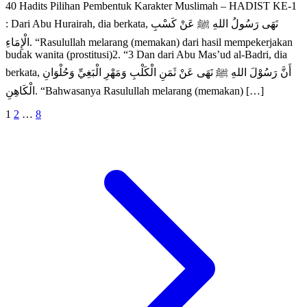
الْإِمَاءِ. “Rasulullah melarang (memakan) dari hasil mempekerjakan
budak wanita (prostitusi)2. “3 Dan dari Abu Mas’ud al-Badri, dia
berkata, أَنَّ رَسُوْلَ اللهِ ﷺ نَهَى عَنْ ثَمَنِ الْكَلْبِ وَمَهْرِ الْبَغِيِّ وَحُلْوَانِ
الْكَاهِنِ. “Bahwasanya Rasulullah melarang (memakan) […]
Posts
Next
1
2
…
8
pagination