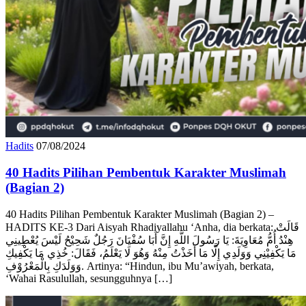
Hadits
07/08/2024
40 Hadits Pilihan Pembentuk Karakter Muslimah
(Bagian 2)
40 Hadits Pilihan Pembentuk Karakter Muslimah (Bagian 2) –
HADITS KE-3 Dari Aisyah Rhadiyallahu ‘Anha, dia berkata: قَالَتْ
هِنْدُ أُمُّ مُعَاوِيَةَ: يَا رَسُولَ اللَّهِ إِنَّ أَبَا سُفْيَانَ رَجُلٌ شَحِيْحُ لَيْسَ يُعْطِينِي
مَا يَكْفِيْنِي وَوَلَدِي إِلَّا مَا أَخَذْتُ مِنْهُ وَهُوَ لَا يَعْلَمُ، فَقَالَ: خُذِي مَا يَكْفِيكِ
وَوَلَدَكِ بِالْمَعْرُوْفِ. Artinya: “Hindun, ibu Mu’awiyah, berkata,
‘Wahai Rasulullah, sesungguhnya […]