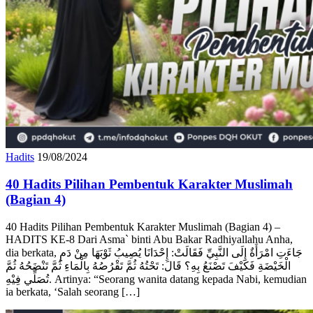
Hadits
19/08/2024
40 Hadits Pilihan Pembentuk Karakter Muslimah
(Bagian 4)
40 Hadits Pilihan Pembentuk Karakter Muslimah (Bagian 4) –
HADITS KE-8 Dari Asma` binti Abu Bakar Radhiyallahu Anha,
dia berkata, جَاءَتِ امْرَأَةٌ إِلَى النَّبِيِّ فَقَالَتْ: إِحْدَانَا يُصِيبُ ثَوْبَهَا مِنْ دَمِ
الْخَيْضَةِ فَكَيْفَ تَصْنَعُ بِهِ؟ قَالَ: تَحْتُهُ ثُمَّ تَقْرُصُهُ بِالْمَاءِ ثُمَّ تَنْضَحُهُ ثُمَّ
تُصَلِّي فِيْهِ. Artinya: “Seorang wanita datang kepada Nabi, kemudian
ia berkata, ‘Salah seorang […]