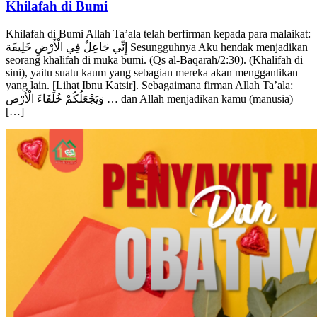
Khilafah di Bumi Allah Ta’ala telah berfirman kepada para malaikat:
إِنِّي جَاعِلٌ فِي الْأَرْضِ خَلِيفَة Sesungguhnya Aku hendak menjadikan
seorang khalifah di muka bumi. (Qs al-Baqarah/2:30). (Khalifah di
sini), yaitu suatu kaum yang sebagian mereka akan menggantikan
yang lain. [Lihat Ibnu Katsir]. Sebagaimana firman Allah Ta’ala:
وَيَجْعَلُكُمْ خُلَفَاءَ الْأَرْض … dan Allah menjadikan kamu (manusia)
[…]