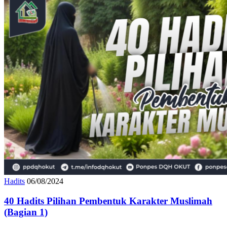
Hadits
06/08/2024
40 Hadits Pilihan Pembentuk Karakter Muslimah
(Bagian 1)
40 Hadits Pilihan Pembentuk Karakter Muslimah – HADIST KE-1
: Dari Abu Hurairah, dia berkata, نَهَى رَسُولُ اللهِ ﷺ عَنْ كَسْبِ