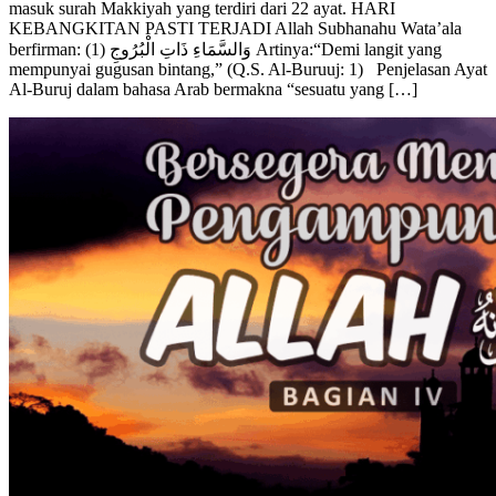
KEBANGKITAN PASTI TERJADI Allah Subhanahu Wata’ala
berfirman: وَالسَّمَاءِ ذَاتِ الْبُرُوجِ (1) Artinya:“Demi langit yang
mempunyai gugusan bintang,” (Q.S. Al-Buruuj: 1) Penjelasan Ayat
Al-Buruj dalam bahasa Arab bermakna “sesuatu yang […]