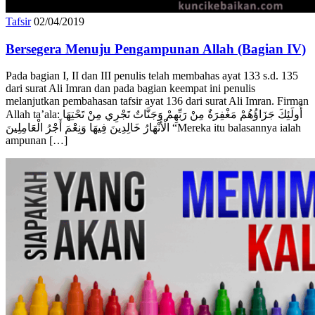
Tafsir
02/04/2019
Bersegera Menuju Pengampunan Allah (Bagian IV)
Pada bagian I, II dan III penulis telah membahas ayat 133 s.d. 135
dari surat Ali Imran dan pada bagian keempat ini penulis
melanjutkan pembahasan tafsir ayat 136 dari surat Ali Imran. Firman
Allah ta’ala: أُولَئِكَ جَزَاؤُهُمْ مَغْفِرَةٌ مِنْ رَبِّهِمْ وَجَنَّاتٌ تَجْرِي مِنْ تَحْتِهَا
الْأَنْهَارُ خَالِدِينَ فِيهَا وَنِعْمَ أَجْرُ الْعَامِلِينَ “Mereka itu balasannya ialah
ampunan […]