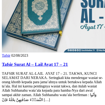
Tafsir
02/08/2023
Tafsir Surat Al – Lail Ayat 17 – 21
TAFSIR SURAT AL-LAIL AYAT 17 – 21. TAKWA, KUNCI
SELAMAT DARI NERAKA. Seringkali kita mendengar wasiat se-
orang khotib kepada para jama’ahnya untuk bertakwa kepada Allah
ta’ala. Hal ini karena pentingnya wasiat takwa, dan itulah wasiat
Allah Subhanahu wata’ala kepada para hamba-Nya dari awal
sampai akhir zaman. Allah Subhanahu wata’ala berfirman : وَاٰتُوا
النِّسَاۤءَ صَدُقٰتِهِنَّ نِحْلَةً فَاِنْ […]