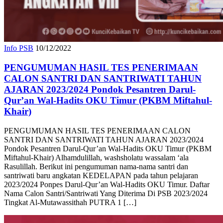
Info PSB
10/12/2022
PENGUMUMAN HASIL TES PENERIMAAN
CALON SANTRI DAN SANTRIWATI TAHUN
AJARAN 2023/2024 Pondok Pesantren Darul-
Qur’an Wal-Hadits OKU Timur (PKBM Miftahul-
Khair)
PENGUMUMAN HASIL TES PENERIMAAN CALON
SANTRI DAN SANTRIWATI TAHUN AJARAN 2023/2024
Pondok Pesantren Darul-Qur’an Wal-Hadits OKU Timur (PKBM
Miftahul-Khair) Alhamdulillah, washsholatu wassalam ‘ala
Rasulillah. Berikut ini pengumuman nama-nama santri dan
santriwati baru angkatan KEDELAPAN pada tahun pelajaran
2023/2024 Ponpes Darul-Qur’an Wal-Hadits OKU Timur. Daftar
Nama Calon Santri/Santriwati Yang Diterima Di PSB 2023/2024
Tingkat Al-Mutawassithah PUTRA 1 […]