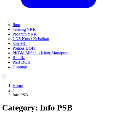
Ilmu
Tentang YKK
Program YKK
LAZ Kunci Kebaikan
Sah-MC
Ponpes DQH
PKBM Miftahul Khoir Martapura
Rumfiz
PSB DQH
Hubungi
Home
/
Info PSB
Category:
Info PSB