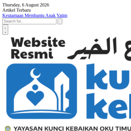
Skip to content
Thursday, 6 August 2026
Artikel Terbaru
Penyerahan SK LAZ Kunci Kebaikan OKU Timur, Tonggak Baru
Penguatan Pelayanan Umat