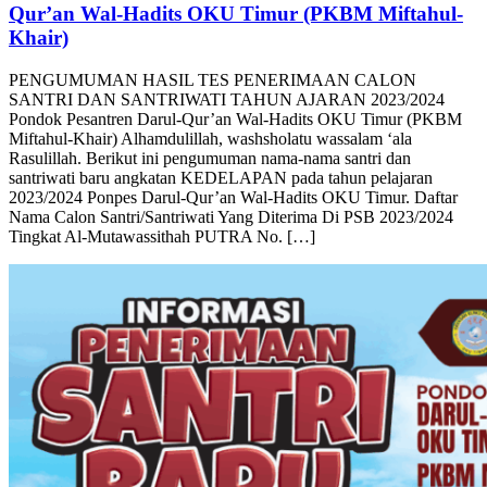
AJARAN 2023/2024 Pondok Pesantren Darul-
Qur’an Wal-Hadits OKU Timur (PKBM Miftahul-
Khair)
PENGUMUMAN HASIL TES PENERIMAAN CALON
SANTRI DAN SANTRIWATI TAHUN AJARAN 2023/2024
Pondok Pesantren Darul-Qur’an Wal-Hadits OKU Timur (PKBM
Miftahul-Khair) Alhamdulillah, washsholatu wassalam ‘ala
Rasulillah. Berikut ini pengumuman nama-nama santri dan
santriwati baru angkatan KEDELAPAN pada tahun pelajaran
2023/2024 Ponpes Darul-Qur’an Wal-Hadits OKU Timur. Daftar
Nama Calon Santri/Santriwati Yang Diterima Di PSB 2023/2024
Tingkat Al-Mutawassithah PUTRA No. […]