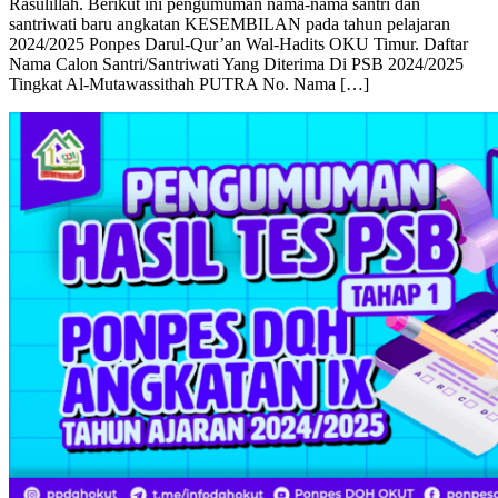
Miftahul-Khair) Alhamdulillah, washsholatu wassalam ‘ala
Rasulillah. Berikut ini pengumuman nama-nama santri dan
santriwati baru angkatan KESEMBILAN pada tahun pelajaran
2024/2025 Ponpes Darul-Qur’an Wal-Hadits OKU Timur. Daftar
Nama Calon Santri/Santriwati Yang Diterima Di PSB 2024/2025
Tingkat Al-Mutawassithah PUTRA No. Nama […]