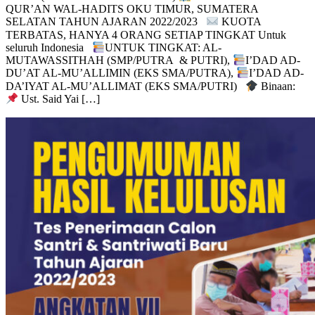
BARU (BEASISWA GRATIS 100%)
PONPES DARUL-
QUR’AN WAL-HADITS OKU TIMUR, SUMATERA
SELATAN TAHUN AJARAN 2022/2023
KUOTA
TERBATAS, HANYA 4 ORANG SETIAP TINGKAT Untuk
seluruh Indonesia
UNTUK TINGKAT: AL-
MUTAWASSITHAH (SMP/PUTRA & PUTRI),
I’DAD AD-
DU’AT AL-MU’ALLIMIN (EKS SMA/PUTRA),
I’DAD AD-
DA’IYAT AL-MU’ALLIMAT (EKS SMA/PUTRI)
Binaan:
Ust. Said Yai […]