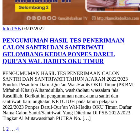
Info PSB
03/03/2022
PENGUMUMAN HASIL TES PENERIMAAN
CALON SANTRI DAN SANTRIWATI
GELOMBANG KEDUA PONPES DARUL
QUR’AN WAL HADITS OKU TIMUR
PENGUMUMAN HASIL TES PENERIMAAN CALON
SANTRI DAN SANTRIWATI TAHUN AJARAN 2022/2023
Pondok Pesantren Darul-Qur’an Wal-Hadits OKU Timur (PKBM
Miftahul-Khair) Alhamdulillah, washsholatu wassalam ‘ala
Rasulillah. Berikut ini pengumuman nama-nama santri dan
santriwati baru angkatan KETUJUH pada tahun pelajaran
2022/2023 Ponpes Darul-Qur’an Wal-Hadits OKU Timur. Daftar
Nama Calon Santri/Santriwati Yang Diterima Di PSB 2022/2023
Tingkat Al-Mutawassithah PUTRA No. […]
Posts
Next
1
2
…
4