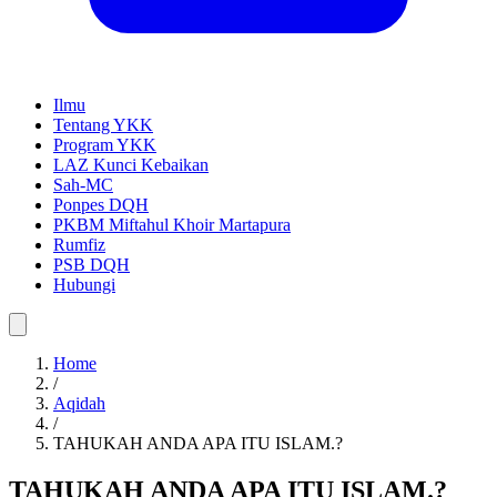
Ilmu
Tentang YKK
Program YKK
LAZ Kunci Kebaikan
Sah-MC
Ponpes DQH
PKBM Miftahul Khoir Martapura
Rumfiz
PSB DQH
Hubungi
Home
/
Aqidah
/
TAHUKAH ANDA APA ITU ISLAM.?