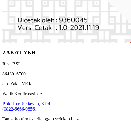
ZAKAT YKK
Rek. BSI
8643916700
a.n. Zakat YKK
Wajib Konfirmasi ke:
Bpk. Heri Setiawan, S.Pd.
(0822-6666-0856)
Tanpa konfirmasi, dianggap sedekah biasa.