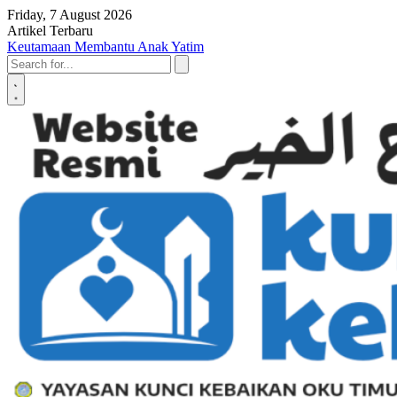
Skip to content
Friday, 7 August 2026
Artikel Terbaru
Penyerahan SK LAZ Kunci Kebaikan OKU Timur, Tonggak Baru
Penguatan Pelayanan Umat