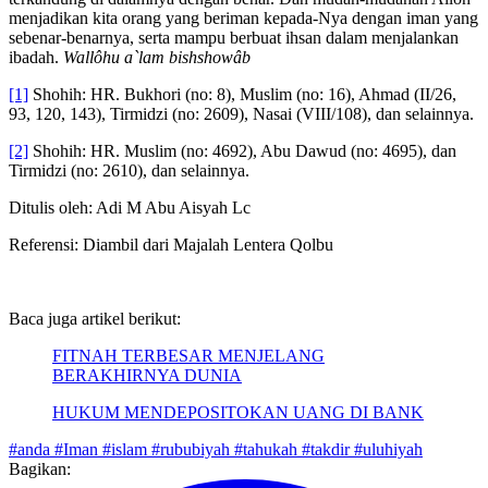
terkandung di dalamnya dengan benar. Dan mudah-mudahan Alloh
menjadikan kita orang yang beriman kepada-Nya dengan iman yang
sebenar-benarnya, serta mampu berbuat ihsan dalam menjalankan
ibadah.
Wall
ô
h
u
a`
lam
b
ish
s
h
o
w
â
b
[1]
Shohih: HR. Bukhori (no: 8), Muslim (no: 16), Ahmad (II/26,
93, 120, 143), Tirmidzi (no: 2609), Nasai (VIII/108), dan selainnya.
[2]
Shohih: HR. Muslim (no: 4692), Abu Dawud (no: 4695), dan
Tirmidzi (no: 2610), dan selainnya.
Ditulis oleh: Adi M Abu Aisyah Lc
Referensi: Diambil dari Majalah Lentera Qolbu
Baca juga artikel berikut:
FITNAH TERBESAR MENJELANG
BERAKHIRNYA DUNIA
HUKUM MENDEPOSITOKAN UANG DI BANK
#anda
#Iman
#islam
#rububiyah
#tahukah
#takdir
#uluhiyah