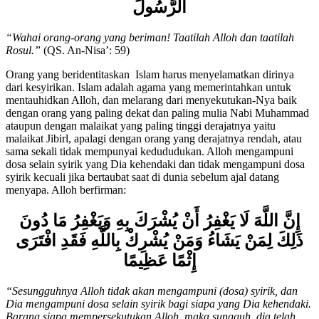
الرَّسُولَ
“Wahai orang-orang yang beriman! Taatilah Alloh dan taatilah
R
o
sul
.
”
(QS. An-Nisa’: 59)
Orang yang beridentitaskan Islam harus menyelamatkan dirinya
dari kesyirikan. Islam adalah agama yang memerintahkan untuk
mentauhidkan Alloh, dan melarang dari menyekutukan-Nya baik
dengan orang yang paling dekat dan paling mulia Nabi Muhammad
ataupun dengan malaikat yang paling tinggi derajatnya yaitu
malaikat Jibirl, apalagi dengan orang yang derajatnya rendah, atau
sama sekali tidak mempunyai kedududukan. Alloh mengampuni
dosa selain syirik yang Dia kehendaki dan tidak mengampuni dosa
syirik kecuali jika bertaubat saat di dunia sebelum ajal datang
menyapa. Alloh berfirman:
إِنَّ اللَّهَ لَا يَغْفِرُ أَنْ يُشْرَكَ بِهِ وَيَغْفِرُ مَا دُونَ
ذَلِكَ لِمَنْ يَشَاءُ وَمَنْ يُشْرِكْ بِاللَّهِ فَقَدِ افْتَرَى
إِثْمًا عَظِيمًا
“Sesungguhnya Alloh tidak akan mengampuni (dosa) syirik, dan
Dia mengampuni dosa selain syirik bagi siapa yang Dia kehendaki.