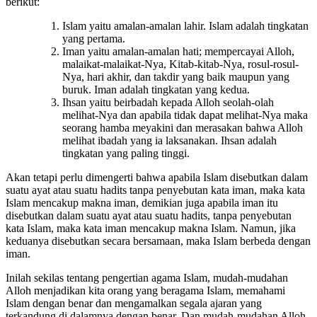
Secara rinci tingkatan-tingkatan keislaman seseorang adalah sebagai
berikut:
Islam yaitu amalan-amalan lahir. Islam adalah tingkatan
yang pertama.
Iman yaitu amalan-amalan hati; mempercayai Alloh,
malaikat-malaikat-Nya, Kitab-kitab-Nya, rosul-rosul-
Nya, hari akhir, dan takdir yang baik maupun yang
buruk. Iman adalah tingkatan yang kedua.
Ihsan yaitu beirbadah kepada Alloh seolah-olah
melihat-Nya dan apabila tidak dapat melihat-Nya maka
seorang hamba meyakini dan merasakan bahwa Alloh
melihat ibadah yang ia laksanakan. Ihsan adalah
tingkatan yang paling tinggi.
Akan tetapi perlu dimengerti bahwa apabila Islam disebutkan dalam
suatu ayat atau suatu hadits tanpa penyebutan kata iman, maka kata
Islam mencakup makna iman, demikian juga apabila iman itu
disebutkan dalam suatu ayat atau suatu hadits, tanpa penyebutan
kata Islam, maka kata iman mencakup makna Islam. Namun, jika
keduanya disebutkan secara bersamaan, maka Islam berbeda dengan
iman.
Inilah sekilas tentang pengertian agama Islam, mudah-mudahan
Alloh menjadikan kita orang yang beragama Islam, memahami
Islam dengan benar dan mengamalkan segala ajaran yang