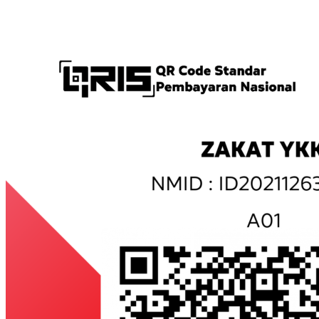
...........................