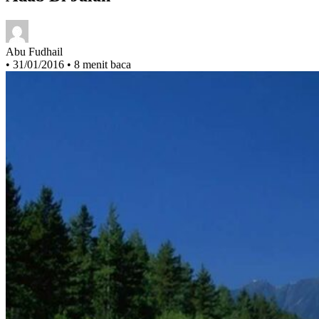
Adab Di Jalan
Abu Fudhail
•
31/01/2016
•
8 menit baca