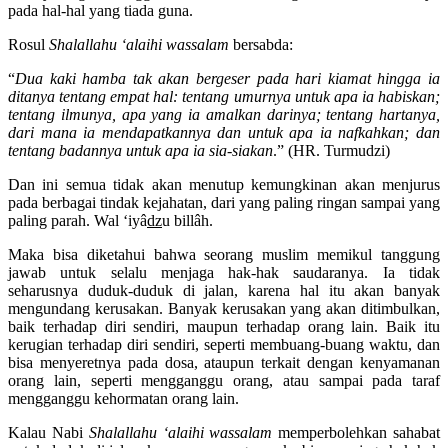
nilainya lagi, sehingga mereka harus menghamburkan waktunya
pada hal-hal yang tiada guna.
Rosul
Shalallahu ‘alaihi wassalam
bersabda:
“
Dua kaki hamba tak akan bergeser pada hari kiamat hingga ia
ditanya tentang empat hal: tentang umurnya untuk apa ia habiskan;
tentang ilmunya, apa yang ia amalkan darinya; tentang hartanya,
dari mana ia mendapatkannya dan untuk apa ia nafkahkan; dan
tentang badannya untuk apa ia sia-siakan
.” (HR. Turmudzi)
Dan ini semua tidak akan menutup kemungkinan akan menjurus
pada berbagai tindak kejahatan, dari yang paling ringan sampai yang
paling parah. Wal ‘iyâ
dz
u billâh.
Maka bisa diketahui bahwa seorang muslim memikul tanggung
jawab untuk selalu menjaga hak-hak saudaranya. Ia tidak
seharusnya duduk-duduk di jalan, karena hal itu akan banyak
mengundang kerusakan. Banyak kerusakan yang akan ditimbulkan,
baik terhadap diri sendiri, maupun terhadap orang lain. Baik itu
kerugian terhadap diri sendiri, seperti membuang-buang waktu, dan
bisa menyeretnya pada dosa, ataupun terkait dengan kenyamanan
orang lain, seperti mengganggu orang, atau sampai pada taraf
mengganggu kehormatan orang lain.