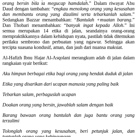
“
memberi petunjuk pada ibnu sabil (orang safar) dan mendoakan
orang bersin bila ia megucap hamdalah
.” Dalam riwayat Abu
Daud dengan tambahan: “
engkau menolong orang yang kesusahan
dan membantu orang yang dizalimi serta tebarkanlah salam
.”
Sedangkan Bazzar menambahkan: “
Bantulah +muatan barang
.”
Dan Thobari menambahkan: “
banyak ingat kepada Alloh
.” Ini
semua merupakan 14 etika di jalan, seandainya orang-orang
mempraktikkannya dalam kehidupan nyata, pastilah tidak ditemukan
perilaku sembrono dan perbuatan yang ngawur. Sehingga akan
tercipta suasana kondusif, aman, dan jauh dari nuansa maksiat.
Al-Hafizh Ibnu Hajar Al-Asqolani merangkum adab di jalan dalam
rangkaian syair berikut:
Aku himpun berbagai etika bagi orang yang hendak duduk di jalan
Etika yang disarikan dari ucapan manusia yang paling baik
Tebarkan salam, perbaguslah ucapan
Doakan orang yang bersin, jawablah salam dengan baik
Barang bawaan orang bantulah dan juga bantu orang yang
terzalimi
Tolonglah orang yang kesusahan, beri petunjuk jalan, dan