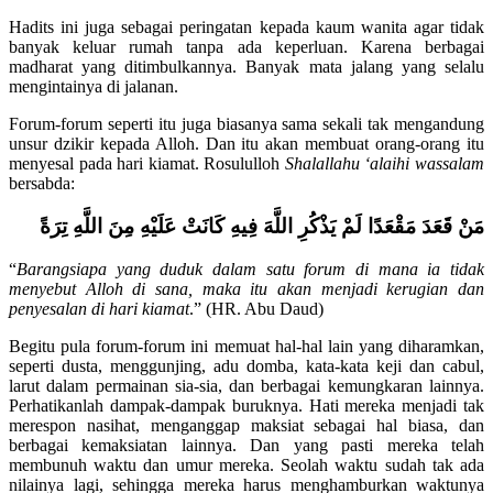
diperintahkan untuk menahan diri agar tidak mengganggu.
Hadits ini juga sebagai peringatan kepada kaum wanita agar tidak
banyak keluar rumah tanpa ada keperluan. Karena berbagai
madharat yang ditimbulkannya. Banyak mata jalang yang selalu
mengintainya di jalanan.
Forum-forum seperti itu juga biasanya sama sekali tak mengandung
unsur dzikir kepada Alloh. Dan itu akan membuat orang-orang itu
menyesal pada hari kiamat. Rosululloh
Shalallahu ‘alaihi wassalam
bersabda:
مَنْ
قَعَدَ مَقْعَدًا
لَمْ يَذْكُرِ اللَّهَ فِيهِ كَانَتْ عَلَيْهِ مِنَ اللَّهِ
تِرَة
“
Barangsiapa yang duduk dalam satu forum di mana ia tidak
menyebut Alloh di sana, maka itu akan menjadi kerugian dan
penyesalan di hari kiamat
.” (HR. Abu Daud)
Begitu pula forum-forum ini memuat hal-hal lain yang diharamkan,
seperti dusta, menggunjing, adu domba, kata-kata keji dan cabul,
larut dalam permainan sia-sia, dan berbagai kemungkaran lainnya.
Perhatikanlah dampak-dampak buruknya. Hati mereka menjadi tak
merespon nasihat, menganggap maksiat sebagai hal biasa, dan
berbagai kemaksiatan lainnya. Dan yang pasti mereka telah
membunuh waktu dan umur mereka. Seolah waktu sudah tak ada