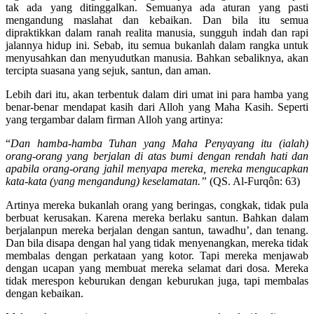
Agama ini memang agama yang sempurna. Segala lini kehidupan
tak ada yang ditinggalkan. Semuanya ada aturan yang pasti
mengandung maslahat dan kebaikan. Dan bila itu semua
dipraktikkan dalam ranah realita manusia, sungguh indah dan rapi
jalannya hidup ini. Sebab, itu semua bukanlah dalam rangka untuk
menyusahkan dan menyudutkan manusia. Bahkan sebaliknya, akan
tercipta suasana yang sejuk, santun, dan aman.
Lebih dari itu, akan terbentuk dalam diri umat ini para hamba yang
benar-benar mendapat kasih dari Alloh yang Maha Kasih. Seperti
yang tergambar dalam firman Alloh yang artinya:
“
Dan hamba-hamba Tuhan yang Maha Penyayang itu (ialah)
orang-orang yang berjalan di atas bumi dengan rendah hati dan
apabila orang-orang jahil menyapa mereka, mereka mengucapkan
kata-kata (yang mengandung) keselamatan.”
(QS. Al-Furqôn: 63)
Artinya mereka bukanlah orang yang beringas, congkak, tidak pula
berbuat kerusakan. Karena mereka berlaku santun. Bahkan dalam
berjalanpun mereka berjalan dengan santun, tawadhu’, dan tenang.
Dan bila disapa dengan hal yang tidak menyenangkan, mereka tidak
membalas dengan perkataan yang kotor. Tapi mereka menjawab
dengan ucapan yang membuat mereka selamat dari dosa. Mereka
tidak merespon keburukan dengan keburukan juga, tapi membalas
dengan kebaikan.