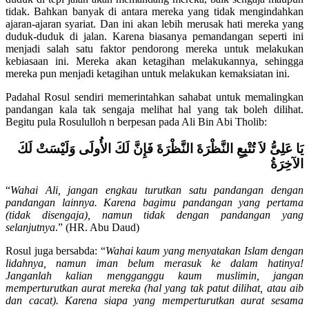
duduk di tepi jalan akan memandang mereka, baik sengaja maupun
tidak. Bahkan banyak di antara mereka yang tidak mengindahkan
ajaran-ajaran syariat. Dan ini akan lebih merusak hati mereka yang
duduk-duduk di jalan. Karena biasanya pemandangan seperti ini
menjadi salah satu faktor pendorong mereka untuk melakukan
kebiasaan ini. Mereka akan ketagihan melakukannya, sehingga
mereka pun menjadi ketagihan untuk melakukan kemaksiatan ini.
Padahal Rosul sendiri memerintahkan sahabat untuk memalingkan
pandangan kala tak sengaja melihat hal yang tak boleh dilihat.
Begitu pula Rosululloh n berpesan pada Ali Bin Abi Tholib:
يَا عَلِىُّ
لاَ تُتْبِعِ النَّظْرَة
َ النَّظْرَةَ فَإِنَّ لَكَ الأُولَى وَلَيْسَتْ لَكَ
الآخِرَةُ
“
Wahai Ali, jangan engkau turutkan satu pandangan dengan
pandangan lainnya. Karena bagimu pandangan yang pertama
(tidak disengaja), namun tidak dengan pandangan yang
selanjutnya
.” (HR. Abu Daud)
Rosul juga bersabda: “
Wahai kaum yang menyatakan Islam dengan
lidahnya, namun iman belum merasuk ke dalam hatinya!
Janganlah kalian mengganggu kaum muslimin, jangan
memperturutkan aurat mereka (hal yang tak patut dilihat, atau aib