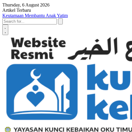
Skip to content
Thursday, 6 August 2026
Artikel Terbaru
Penyerahan SK LAZ Kunci Kebaikan OKU Timur, Tonggak Baru
Penguatan Pelayanan Umat