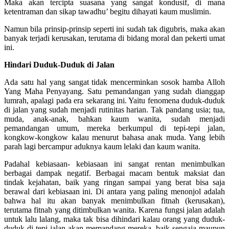
Maka akan tercipta suasana yang sangat kondusif, di mana
ketentraman dan sikap tawadhu’ begitu dihayati kaum muslimin.
Namun bila prinsip-prinsip seperti ini sudah tak digubris, maka akan
banyak terjadi kerusakan, terutama di bidang moral dan pekerti umat
ini.
Hindari Duduk-Duduk di Jalan
Ada satu hal yang sangat tidak mencerminkan sosok hamba Alloh
Yang Maha Penyayang. Satu pemandangan yang sudah dianggap
lumrah, apalagi pada era sekarang ini. Yaitu fenomena duduk-duduk
di jalan yang sudah menjadi rutinitas harian. Tak pandang usia; tua,
muda, anak-anak, bahkan kaum wanita, sudah menjadi
pemandangan umum, mereka berkumpul di tepi-tepi jalan,
kongkow-kongkow kalau menurut bahasa anak muda. Yang lebih
parah lagi bercampur aduknya kaum lelaki dan kaum wanita.
Padahal kebiasaan- kebiasaan ini sangat rentan menimbulkan
berbagai dampak negatif. Berbagai macam bentuk maksiat dan
tindak kejahatan, baik yang ringan sampai yang berat bisa saja
berawal dari kebiasaan ini. Di antara yang paling menonjol adalah
bahwa hal itu akan banyak menimbulkan fitnah (kerusakan),
terutama fitnah yang ditimbulkan wanita. Karena fungsi jalan adalah
untuk lalu lalang, maka tak bisa dihindari kalau orang yang duduk-