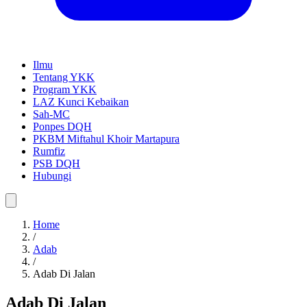
Ilmu
Tentang YKK
Program YKK
LAZ Kunci Kebaikan
Sah-MC
Ponpes DQH
PKBM Miftahul Khoir Martapura
Rumfiz
PSB DQH
Hubungi
Home
/
Adab
/
Adab Di Jalan