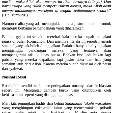
dan cacat). Karena siapa yang memperturutkan aurat sesama
muslim, maka Alloh akan memperturutkan auratnya (aibnya). Dan
barangsiapa yang Alloh memperturutkan aibnya, maka Alloh akan
mempermalukannya, meskipun di tengah kediamannya sendiri.”
(HR. Turmudzi) .”
Namun realita yang ada menunjukkan, mata justru dibuat liar untuk
memburu berbagai pemandangan yang diharamkan.
Bahkan gejala ini semakin merebak kala mereka tengah menjalani
puasa di bulan Romadhon. Dan anehnya, gejala ini seperti menjadi
satu hal yang tak boleh ditinggalkan. Padahal banyak hal yang akan
mengganggu pandangan mereka, yang tentunya akan
mempengaruhi nilai kualitas puasa. Bahkan bisa jadi bukan lagi
pahala yang mereka dapatkan, tapi justru dosa dan hati yang
semakin jauh dari Alloh. Karena mereka sudah dikuasai oleh nafsu
dan syahwat.
Nasihat Rosul
Rosululloh sendiri telah memperingatkan umatnya dari kebiasaan
seperti ini. Mengingat dampak buruk yang ditimbulkan oleh
kebiasaan ini seperti yang disinggung di atas.
Mari kita renungkan hadits dari beliau
Shalallahu ‘alaihi wassalam
yang menghimpun etika-etika luhur yang mencerminkan pribadi