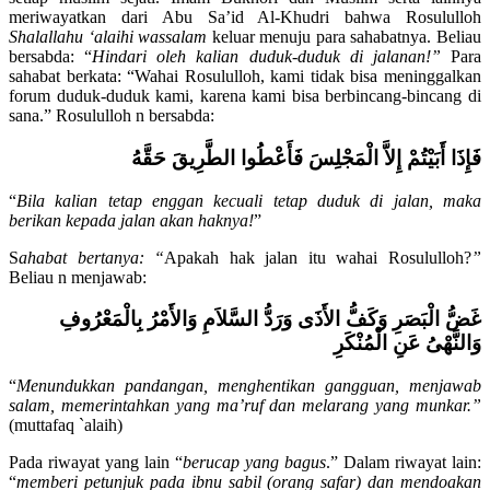
setiap muslim sejati. Imam Bukhori dan Muslim serta lainnya
meriwayatkan dari Abu Sa’id Al-Khudri bahwa Rosululloh
Shalallahu ‘alaihi wassalam
keluar menuju para sahabatnya. Beliau
bersabda: “
Hindari oleh kalian duduk-duduk di jalanan!”
Para
sahabat berkata: “Wahai Rosululloh, kami tidak bisa meninggalkan
forum duduk-duduk kami, karena kami bisa berbincang-bincang di
sana.” Rosululloh n bersabda:
فَإِذَا أَبَيْتُمْ إِلاَّ الْمَجْلِسَ فَأَعْطُوا الطَّرِيقَ حَقَّهُ
“
Bila kalian tetap enggan kecuali tetap duduk di jalan, maka
berikan kepada jalan akan haknya!
”
S
ahabat bertanya: “
Apakah hak jalan itu wahai Rosululloh?
”
Beliau n menjawab:
غَضُّ الْبَصَرِ وَكَفُّ الأَذَى وَرَدُّ السَّلاَمِ وَالأَمْرُ بِالْمَعْرُوفِ
وَالنَّهْىُ عَنِ الْمُنْكَرِ
“
Menundukkan pandangan, menghentikan gangguan, menjawab
salam, memerintahkan yang ma’ruf dan melarang yang munkar.”
(muttafaq `alaih)
Pada riwayat yang lain “
berucap yang bagus
.” Dalam riwayat lain: