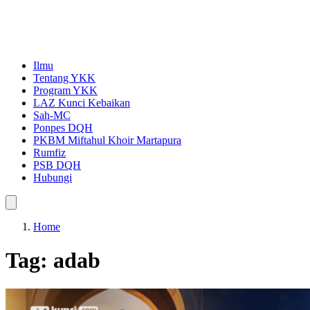
Ilmu
Tentang YKK
Program YKK
LAZ Kunci Kebaikan
Sah-MC
Ponpes DQH
PKBM Miftahul Khoir Martapura
Rumfiz
PSB DQH
Hubungi
Home
Tag:
adab