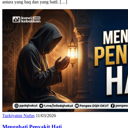
antara yang haq dan yang batil. […]
Tazkiyatun Nufus
11/03/2026
Mengobati Penyakit Hati