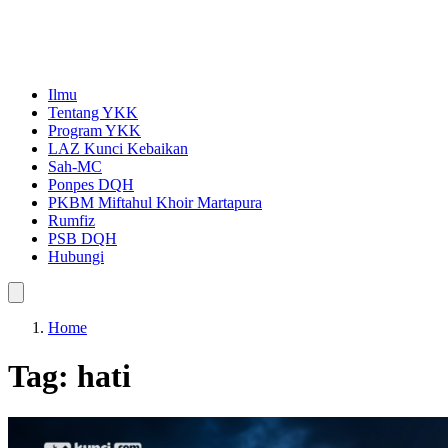
Ilmu
Tentang YKK
Program YKK
LAZ Kunci Kebaikan
Sah-MC
Ponpes DQH
PKBM Miftahul Khoir Martapura
Rumfiz
PSB DQH
Hubungi
Home
Tag:
hati