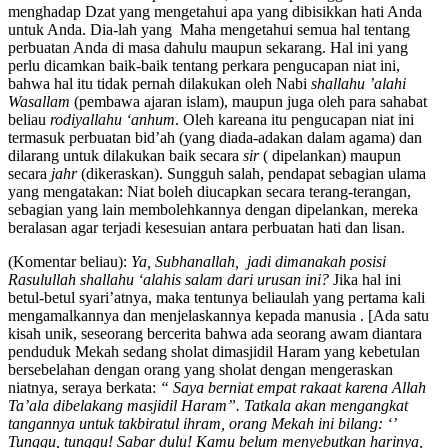
akan melakukan suatu peribadatan, akan tetapi sungguh Anda akan
menghadap Dzat yang mengetahui apa yang dibisikkan hati Anda
untuk Anda. Dia-lah yang Maha mengetahui semua hal tentang
perbuatan Anda di masa dahulu maupun sekarang. Hal ini yang
perlu dicamkan baik-baik tentang perkara pengucapan niat ini,
bahwa hal itu tidak pernah dilakukan oleh Nabi
shallahu ’alahi
Wasallam
(pembawa ajaran islam), maupun juga oleh para sahabat
beliau
rodiyallahu ‘anhum
. Oleh kareana itu pengucapan niat ini
termasuk perbuatan bid’ah (yang diada-adakan dalam agama) dan
dilarang untuk dilakukan baik secara
sir
( dipelankan) maupun
secara
jahr
(dikeraskan). Sungguh salah, pendapat sebagian ulama
yang mengatakan: Niat boleh diucapkan secara terang-terangan,
sebagian yang lain membolehkannya dengan dipelankan, mereka
beralasan agar terjadi kesesuian antara perbuatan hati dan lisan.
(Komentar beliau):
Ya, Subhanallah, jadi dimanakah posisi
Rasulullah shallahu ‘alahis salam dari urusan ini?
Jika hal ini
betul-betul syari’atnya, maka tentunya beliaulah yang pertama kali
mengamalkannya dan menjelaskannya kepada manusia . [Ada satu
kisah unik, seseorang bercerita bahwa ada seorang awam diantara
penduduk Mekah sedang sholat dimasjidil Haram yang kebetulan
bersebelahan dengan orang yang sholat dengan mengeraskan
niatnya, seraya berkata:
“ Saya berniat empat rakaat karena Allah
Ta’ala dibelakang masjidil Haram”. Tatkala akan mengangkat
tangannya untuk takbiratul ihram, orang Mekah ini bilang: ‘’