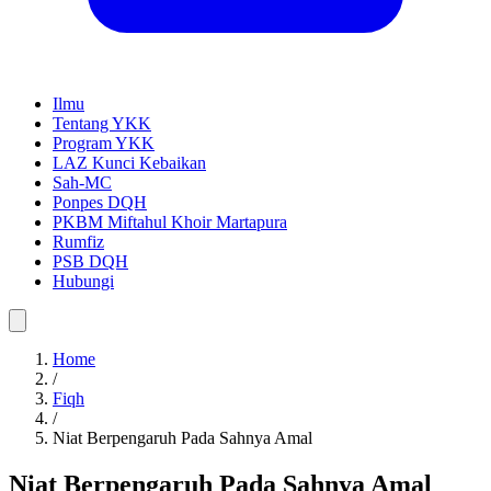
Ilmu
Tentang YKK
Program YKK
LAZ Kunci Kebaikan
Sah-MC
Ponpes DQH
PKBM Miftahul Khoir Martapura
Rumfiz
PSB DQH
Hubungi
Home
/
Fiqh
/
Niat Berpengaruh Pada Sahnya Amal