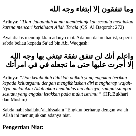
seperti firman Allah
Ta’ala:
وما تنفقون إلا ابتغاء وجه الله
Artinya:
‘’Dan janganlah kamu membelanjakan sesuatu melainkan
karena mencari keridhaan Allah Ta’ala
(QS. Al-Baqoroh: 272)
Ayat diatas menunjukkan adanya niat. Adapun dalam hadist, seperti
sabda beliau kepada Sa’ad bin Abi Waqqash:
واعلم أنك لن تنفق نفقة تبتغي بها وجه الله
إلا أجرت عليها حتى ما تجعله في في امرأتك
Artinya:
“Dan ketahuilah tidaklah nafkah yang engakau berikan
kepada keluargamu dengan mengikhlaskan diri mengharap wajah-
Nya, melainkan Allah akan membalas mu atasnya, sampai-sampai
sesuatu yang engaku letakkan pada mulut istrimu.”
(HR.Bukhari
dan Muslim)
Sabda nabi shallahu’alahissalam ”Engkau berharap dengan wajah
Allah ini menunjukkan adanya niat.
Pengertian Niat: