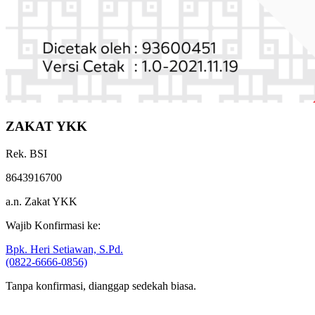
ZAKAT YKK
Rek. BSI
8643916700
a.n. Zakat YKK
Wajib Konfirmasi ke:
Bpk. Heri Setiawan, S.Pd.
(0822-6666-0856)
Tanpa konfirmasi, dianggap sedekah biasa.