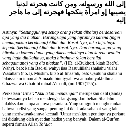
فمن كانت هجرته إلى الله ورسوله فهجرته
إلى الله ورسوله، ومن كانت هجرته لدنيا
يصيبها إو امرأة ينكحها فهجرته إلى ما هاجر
إليه
Artinya:
“Sesungguhnya setiap orang (akan dibalas) berdasarkan
apa yang dia niatkan. Barangsiapa yang hijrahnya karena (ingin
mendapatkan keridhaan) Allah dan Rasul-Nya, mka hijrahnya
kepada (keridhaan) Allah dan Rasul-Nya. Dan barangsiapa yang
hijrahnya karena dunia yang dikehendakinya atau karena wanita
yang ingin dinikahinya, maka hijrahnya (akan bernilai
sebagaimana) yang dia niatkan”.
(HR. al-Bukhori. kitab Bad’ul
Wahyi, bab: kaifa Bad-ul wahyi ilaa Rasuulillahi shallahu ‘alahi
Wasallam (no.1), Muslim, kitab al-Imaarah, bab: Qauluhu shallahu
‘alaissalam innamal A’maalu binniyyah wa annahu yakhdhu al-
Ghazwa wa Ghairibi minal A’maali, (no.1907(155)).
Perkataan ‘Umar: “
Aku telah mendengar
” merupakan dalil (tanda)
bahwasannya beliau mendengar langsung dari beliau Shallahu
‘alahissalam tanpa adanya perantara. Yang sungguh mengherankan
bahwa hadist yang sangat penting ini tidak ada sahabat yang lain
yang meriwayatkannya kecuali ‘Umar meskipun pentingnya perkara
ini didukung oleh ayat dan hadist yang banyak. Dalam al-Qur’an