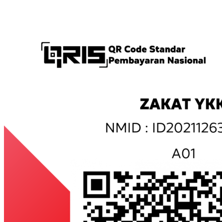
...........................