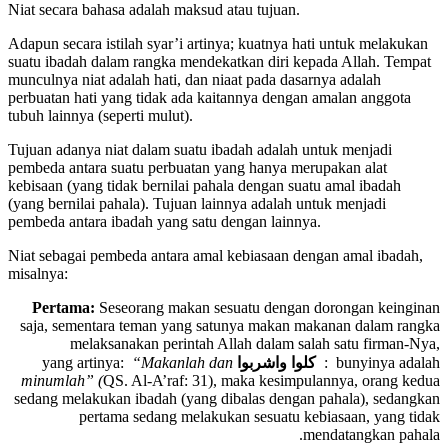
Niat secara bahasa adalah maksud atau tujuan.
Adapun secara istilah syar’i artinya; kuatnya hati untuk melakukan
suatu ibadah dalam rangka mendekatkan diri kepada Allah. Tempat
munculnya niat adalah hati, dan niaat pada dasarnya adalah
perbuatan hati yang tidak ada kaitannya dengan amalan anggota
tubuh lainnya (seperti mulut).
Tujuan adanya niat dalam suatu ibadah adalah untuk menjadi
pembeda antara suatu perbuatan yang hanya merupakan alat
kebisaan (yang tidak bernilai pahala dengan suatu amal ibadah
(yang bernilai pahala). Tujuan lainnya adalah untuk menjadi
pembeda antara ibadah yang satu dengan lainnya.
Niat sebagai pembeda antara amal kebiasaan dengan amal ibadah,
misalnya:
Pertama:
Seseorang makan sesuatu dengan dorongan keinginan
saja, sementara teman yang satunya makan makanan dalam rangka
melaksanakan perintah Allah dalam salah satu firman-Nya,
yang artinya:
“Makanlah dan
كلوا واشربوا
bunyinya adalah :
minumlah” (
QS. Al-A’raf: 31), maka kesimpulannya, orang kedua
sedang melakukan ibadah (yang dibalas dengan pahala), sedangkan
pertama sedang melakukan sesuatu kebiasaan, yang tidak