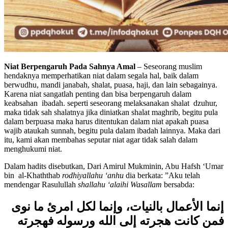
Niat Berpengaruh Pada Sahnya Amal
– Seseorang muslim
hendaknya memperhatikan niat dalam segala hal, baik dalam
berwudhu, mandi janabah, shalat, puasa, haji, dan lain sebagainya.
Karena niat sangatlah penting dan bisa berpengaruh dalam
keabsahan ibadah. seperti seseorang melaksanakan shalat dzuhur,
maka tidak sah shalatnya jika diniatkan shalat maghrib, begitu pula
dalam berpuasa maka harus ditentukan dalam niat apakah puasa
wajib ataukah sunnah, begitu pula dalam ibadah lainnya. Maka dari
itu, kami akan membahas seputar niat agar tidak salah dalam
menghukumi niat.
Dalam hadits disebutkan, Dari Amirul Mukminin, Abu Hafsh ‘Umar
bin al-Khaththab
rodhiyallahu ‘anhu
dia berkata: ”Aku telah
mendengar Rasulullah
shallahu ‘alaihi Wasallam
bersabda:
إنما الأعمال بالنيات، وإنما لكل امرئ ما نوى