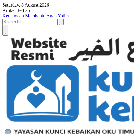
Skip to content
Saturday, 8 August 2026
Artikel Terbaru
Penyerahan SK LAZ Kunci Kebaikan OKU Timur, Tonggak Baru
Penguatan Pelayanan Umat