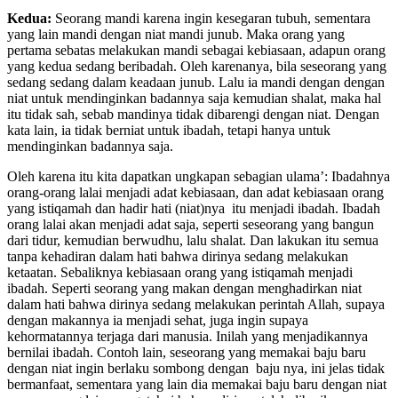
mendatangkan pahala.
Kedua:
Seorang mandi karena ingin kesegaran tubuh, sementara
yang lain mandi dengan niat mandi junub. Maka orang yang
pertama sebatas melakukan mandi sebagai kebiasaan, adapun orang
yang kedua sedang beribadah. Oleh karenanya, bila seseorang yang
sedang sedang dalam keadaan junub. Lalu ia mandi dengan dengan
niat untuk mendinginkan badannya saja kemudian shalat, maka hal
itu tidak sah, sebab mandinya tidak dibarengi dengan niat. Dengan
kata lain, ia tidak berniat untuk ibadah, tetapi hanya untuk
mendinginkan badannya saja.
Oleh karena itu kita dapatkan ungkapan sebagian ulama’: Ibadahnya
orang-orang lalai menjadi adat kebiasaan, dan adat kebiasaan orang
yang istiqamah dan hadir hati (niat)nya itu menjadi ibadah. Ibadah
orang lalai akan menjadi adat saja, seperti seseorang yang bangun
dari tidur, kemudian berwudhu, lalu shalat. Dan lakukan itu semua
tanpa kehadiran dalam hati bahwa dirinya sedang melakukan
ketaatan. Sebaliknya kebiasaan orang yang istiqamah menjadi
ibadah. Seperti seorang yang makan dengan menghadirkan niat
dalam hati bahwa dirinya sedang melakukan perintah Allah, supaya
dengan makannya ia menjadi sehat, juga ingin supaya
kehormatannya terjaga dari manusia. Inilah yang menjadikannya
bernilai ibadah. Contoh lain, seseorang yang memakai baju baru
dengan niat ingin berlaku sombong dengan baju nya, ini jelas tidak