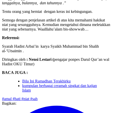
Tunggu, tunggu! Sabar dulu! Kamu belum menyebutkan harinya,
tanggalnya, bulannya, dan tahunnya .”
Tentu orang yang berniat dengan keras ini kebingungan.
Semoga dengan penjelasan artikel di atas kita memahami hakikat
niat yang sesungguhnya. Kemudian mengetahui dimana meletakkan
niat yang sebenarnya. Waalllahu’alam bis-showwab…
Referensi:
Syarah Hadist Arbai’in karya Syaikh Muhammad bin Shalih
al-‘Utsaimin .
Diringkas oleh
: Nensi Lestari (
pengajar ponpes Darul Qur’an wal
Hadist OKU Timur)
BACA JUGA :
Bila Ini Ramadhan Terakhirku
kumpulan berbagai ceramah singkat dan kajian
Islam
#amal
#hati
#niat
#sah
Bagikan: