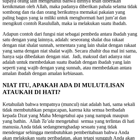
bermanfaat, sementara yang lain dia memakai baju baru dengan niat
supaya orang lain mengetahui bahwa dirinya telah diberikan
kenikmatan oleh Allah, maka padanya diberikan pahala selama tidak
sombong dan ria dan orang berikutnya memakai pakaian yang
paling bagus yang ia miliki untuk menghormati hari jum’at dan
mengikuti contoh Rasulullah, maka ia melakukan suatu ibadah.
Adapun contoh dari fungsi niat sebagai pembeda antara ibadah yang
satu dengan yang lainnya, adalah: seseorang shalat dua rakaat
dengan niat shalat sunnah, sementara yang lain shalat dengan rakaat
yang sama dengan niat shalat wajib. Secara zhahir dua mal ini sama,
hanya saja dibedakan dengan niat. Jadi, maksud dari adanya niat
adalah untuk membedakan suatu ibadah dengan ibadah yang lain
seperti yang wajib dengan yang sunnah, atau membedakan antara
amalan ibadah dengan amalan kebiasaan.
NIAT ITU, APAKAH ADA DI MULUT/LISAN
ATAUKAH DI HATI?
Ketahuilah bahwa tempatnya (muncul) niat adalah hati, sama sekali
tidak membutuhkan pengucapan, karena kita semua beribadah
kepada Dzat yang Maha Mengetahui apa yang nampak maupun
yang bathin. Allah
Ta’ala
mengetahui semua yang terlintas di hati
manusia.Anda tidak sedangmenghadap sesuatu yang tidak
mendengar sehingga membutuhkan pemberitahuan bahwa Anda