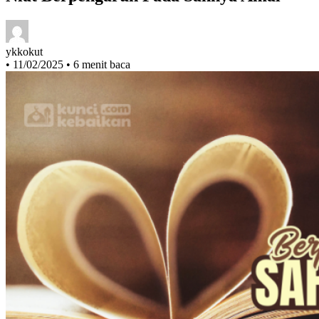
Niat Berpengaruh Pada Sahnya Amal
ykkokut
•
11/02/2025
•
6 menit baca