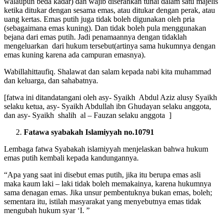
walaupun beda kadar) dan wajib diserahkan tunai dalam satu majelis
ketika ditukar dengan sesama emas, atau ditukar dengan perak, atau
uang kertas. Emas putih juga tidak boleh digunakan oleh pria
(sebagaimana emas kuning). Dan tidak boleh pula menggunakan
bejana dari emas putih. Jadi penamaannya dengan tidaklah
mengeluarkan dari hukum tersebut(artinya sama hukumnya dengan
emas kuning karena ada campuran emasnya).
Wabillahittaufiq. Shalawat dan salam kepada nabi kita muhammad
dan keluarga, dan sahabatnya.
[fatwa ini ditandatangani oleh asy- Syaikh Abdul Aziz alusy Syaikh
selaku ketua, asy- Syaikh Abdullah ibn Ghudayan selaku anggota,
dan asy- Syaikh shalih al – Fauzan selaku anggota ]
Fatawa syabakah Islamiyyah no.10791
Lembaga fatwa Syabakah islamiyyah menjelaskan bahwa hukum
emas putih kembali kepada kandungannya.
“Apa yang saat ini disebut emas putih, jika itu berupa emas asli
maka kaum laki – laki tidak boleh memakainya, karena hukumnya
sama denagan emas. Jika unsur pembentuknya bukan emas, boleh;
sementara itu, istilah masyarakat yang menyebutnya emas tidak
mengubah hukum syar ‘I. ”