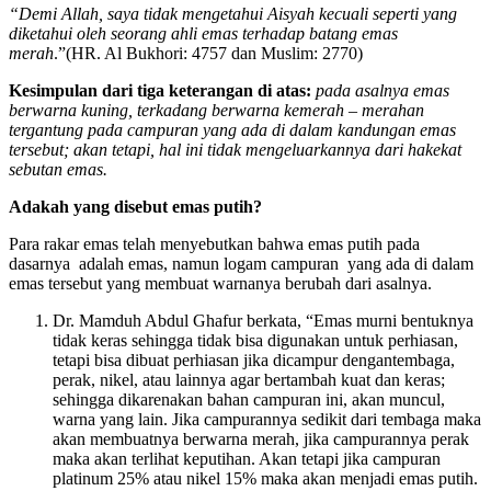
“Demi Allah, saya tidak mengetahui Aisyah kecuali seperti yang
diketahui oleh seorang ahli emas terhadap batang emas
merah
.”(HR. Al Bukhori: 4757 dan Muslim: 2770)
Kesimpulan dari tiga keterangan di atas:
pada asalnya emas
berwarna kuning, terkadang berwarna kemerah – merahan
tergantung pada campuran yang ada di dalam kandungan emas
tersebut; akan tetapi, hal ini tidak mengeluarkannya dari hakekat
sebutan emas.
Adakah yang disebut emas putih?
Para rakar emas telah menyebutkan bahwa emas putih pada
dasarnya adalah emas, namun logam campuran yang ada di dalam
emas tersebut yang membuat warnanya berubah dari asalnya.
Dr. Mamduh Abdul Ghafur berkata, “Emas murni bentuknya
tidak keras sehingga tidak bisa digunakan untuk perhiasan,
tetapi bisa dibuat perhiasan jika dicampur dengantembaga,
perak, nikel, atau lainnya agar bertambah kuat dan keras;
sehingga dikarenakan bahan campuran ini, akan muncul,
warna yang lain. Jika campurannya sedikit dari tembaga maka
akan membuatnya berwarna merah, jika campurannya perak
maka akan terlihat keputihan. Akan tetapi jika campuran
platinum 25% atau nikel 15% maka akan menjadi emas putih.