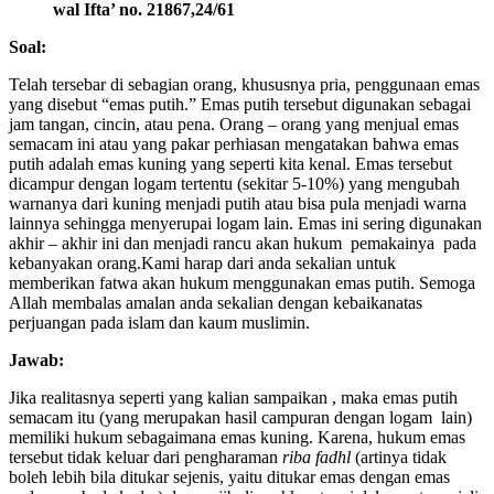
wal Ifta’ no. 21867,24/61
Soal:
Telah tersebar di sebagian orang, khususnya pria, penggunaan emas
yang disebut “emas putih.” Emas putih tersebut digunakan sebagai
jam tangan, cincin, atau pena. Orang – orang yang menjual emas
semacam ini atau yang pakar perhiasan mengatakan bahwa emas
putih adalah emas kuning yang seperti kita kenal. Emas tersebut
dicampur dengan logam tertentu (sekitar 5-10%) yang mengubah
warnanya dari kuning menjadi putih atau bisa pula menjadi warna
lainnya sehingga menyerupai logam lain. Emas ini sering digunakan
akhir – akhir ini dan menjadi rancu akan hukum pemakainya pada
kebanyakan orang.Kami harap dari anda sekalian untuk
memberikan fatwa akan hukum menggunakan emas putih. Semoga
Allah membalas amalan anda sekalian dengan kebaikanatas
perjuangan pada islam dan kaum muslimin.
Jawab:
Jika realitasnya seperti yang kalian sampaikan , maka emas putih
semacam itu (yang merupakan hasil campuran dengan logam lain)
memiliki hukum sebagaimana emas kuning. Karena, hukum emas
tersebut tidak keluar dari pengharaman
riba fadhl
(artinya tidak
boleh lebih bila ditukar sejenis, yaitu ditukar emas dengan emas