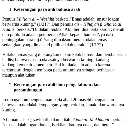
Keterangan para ahli
bahasa arab
Penulis
Mu’jam al – Washith
berkata,”Emas adalah unsur logam
berwarna kuning.” (1/317) Dan penulis
an – Nihayah fi Gharib al
Hadits
berkata,”Di dalam hadits ‘ Aku beri dua harta karun ; merah
dan putih. Ia adalah pemberian Allah kepada hamba-Nya dari
peninggalan para raja’.Yang dimaksud merah adalah emas
sedangkan yang dimaksud putih adalah perak. ” (1/172)
Hakikat emas yang diterangkan dalam kitab bahasa dan pembahasan
hadits; bahwa emas pada asalnya berwarna kuning, kadang –
kadang kemerah – merahan. Hal ini tiada lain adalah karena
tercampuri dengan tembaga pada umumnya sebagai perhiasan
maupun alat tukar.
Keterangan para ahli ilmu pengetahuan dan
pertambangan
Lembaga ilmu pengetahuan pada abad 20 masehi mengatakan
bahwa emas adalah lempengan yang berkilau, lunak, dan warnanya
kuning.
Al -imam al – Qazwini di dalam kitab ‘
Ajaib al- Mukhluqat
’ berkata,
“emas adalah logam lunak, berkilau, baunya enak, dan berat.”