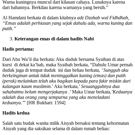
Warna kuningnya muncul dari kilauan cahaya. Lunaknya karena
dari bahannya. Berkilau karena warnanya yang bersih.”
Al Hamdani berkata di dalam kitabnya
adz Dzahab wal Fidhdhah,
“Emas adalah perhiasan yang sejak dahulu ada, warna kuning dan
putih.”
Keterangan emas di dalam hadits Nabi
Hadis pertama:
Dari Abu Wa’il dia berkata: Aku duduk bersama Syaiban di atas
kursi
di dekat ka’bah, maka Syaibah berkata, “Dahulu Umar pernah
duduk juga di tempat duduk ini dan beliau berkata,
’ Sungguh aku
berkeinginan untuk tidak meninggalkan kuning (emas) dan putih
(perak) melainkan telah aku bagikan kepada para fakir miskin dari
kalangan kaum muslimin
.’ Aku berkata,’
Sesuangguhnya dua
sahabatmu belum mengerjakanya
.’ Maka Umar berkata,
’Keduanya
adalah dua orang yang semp
urna yang aku meneladani
keduanya.’
” [HR Bukhari: 1594]
Hadits kedua
Salah satu budak wanita milik Aisyah bersaksi tentang kehormatan
Aisyah yang dia saksikan selama di dalam rumah beliau: