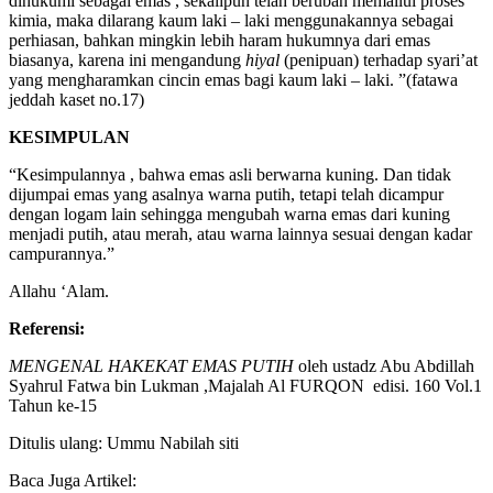
dihukumi sebagai emas , sekalipun telah berubah memallui proses
kimia, maka dilarang kaum laki – laki menggunakannya sebagai
perhiasan, bahkan mingkin lebih haram hukumnya dari emas
biasanya, karena ini mengandung
hiyal
(penipuan) terhadap syari’at
yang mengharamkan cincin emas bagi kaum laki – laki. ”(fatawa
jeddah kaset no.17)
KESIMPULAN
“Kesimpulannya , bahwa emas asli berwarna kuning. Dan tidak
dijumpai emas yang asalnya warna putih, tetapi telah dicampur
dengan logam lain sehingga mengubah warna emas dari kuning
menjadi putih, atau merah, atau warna lainnya sesuai dengan kadar
campurannya.”
Allahu ‘Alam.
Referensi:
MENGENAL HAKEKAT EMAS PUTIH
oleh ustadz Abu Abdillah
Syahrul Fatwa bin Lukman ,Majalah Al FURQON edisi. 160 Vol.1
Tahun ke-15
Ditulis ulang: Ummu Nabilah siti
Baca Juga Artikel: