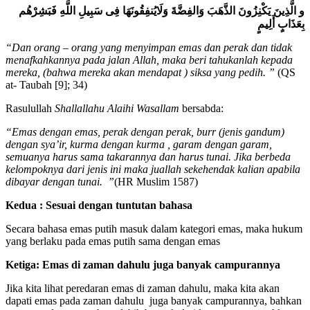
و الَّذِينَ يَكْنِزُونَ الذَّهَبَ وَالفِضَّةَ وَلَايُنفِقُونَهَا فِى سَبِيلِ اللَّهِ فَبَشِرْهُم
بِعَذَابٍ أَلِيمٍ
“Dan orang – orang yang menyimpan emas dan perak dan tidak
menafkahkannya pada jalan Allah, maka beri tahukanlah kepada
mereka, (bahwa mereka akan mendapat ) siksa yang pedih. ”
(QS
at- Taubah [9]; 34)
Rasulullah
Shallallahu Alaihi Wasallam
bersabda:
“Emas dengan emas, perak dengan perak, burr (jenis gandum)
dengan sya’ir, kurma dengan kurma , garam dengan garam,
semuanya harus sama takarannya dan harus tunai. Jika berbeda
kelompoknya dari jenis ini maka juallah sekehendak kalian apabila
dibayar dengan tunai. ”
(HR Muslim 1587)
Kedua : Sesuai dengan tuntutan bahasa
Secara bahasa emas putih masuk dalam kategori emas, maka hukum
yang berlaku pada emas putih sama dengan emas
Ketiga: Emas di zaman dahulu juga banyak campurannya
Jika kita lihat peredaran emas di zaman dahulu, maka kita akan
dapati emas pada zaman dahulu juga banyak campurannya, bahkan