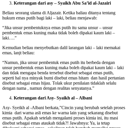
Keterangan dari asy – Syaikh Abu Sa’id al-Jazairi
Beliau seorang ulama di Aljazair. Ketika baliau ditanya tentang
hukum emas putih bagi laki – laki, beliau menjawab:
“Jika unsur pembentuknya emas putih itu sama unsur – unsur
pembentuk emas kuning maka tidak boleh dipakai kaum laki –
laki….”
Kemudian beliau menyebutkan dalil larangan laki – laki memakai
emas, lanjt beliau:
“Namun, jika unsur pembentuk emas putih itu berbeda dengan
unsur pembentuk emas kuning maka boleh dipakai kaum laki – laki
dan tidak mengapa benda tersebut disebut sebagai emas putih,
seperti hal nya minyak bumi disebut emas hitam dan hasil pertanian
disebut sebagai emas hijau. Tolak ukur penilaian tidaklah selalu
dengan nama , namun dengan realitas senyatanya.”
Keterangan dari Asy- Syaikh al – Albani
Asy- Syeikh al -Albani berkata,”Cincin yang berubah setelah proses
kimia dari warna asli emas ke warna lain yang sekarang disebut
emas putih. Apakah setelah mengalami proses kimia ini, itu masi
disebut sebagai emas ataukah tidak?! Jawabnya: Ya, ia tetap