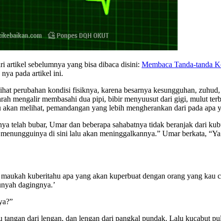
i artikel sebelumnya yang bisa dibaca disini:
Membaca Tanda-tanda Ke
nya pada artikel ini.
lihat perubahan kondisi fisiknya, karena besarnya kesungguhan, zuhu
arah mengalir membasahi dua pipi, bibir menyuusut dari gigi, mulut ter
kau akan melihat, pemandangan yang lebih mengherankan dari pada apa y
ya telah bubar, Umar dan beberapa sahabatnya tidak beranjak dari kub
 menungguinya di sini lalu akan meninggalkannya.” Umar berkata, “Y
 maukah kuberitahu apa yang akan kuperbuat dengan orang yang kau c
unyah dagingnya.’
ya?”
u tangan dari lengan, dan lengan dari pangkal pundak. Lalu kucabut pula