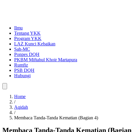
Ilmu
Tentang YKK
Program YKK
LAZ Kunci Kebaikan
Sah-MC
Ponpes DQH
PKBM Miftahul Khoir Martapura
Rumfiz
PSB DQH
Hubungi
Home
/
Aqidah
/
Membaca Tanda-Tanda Kematian (Bagian 4)
Membaca Tanda-Tanda Kematian (Bagian