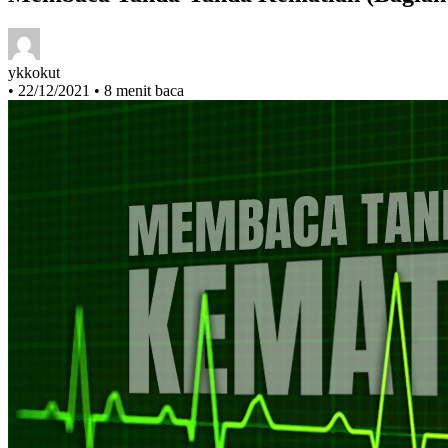
ykkokut
•
22/12/2021
•
8 menit baca