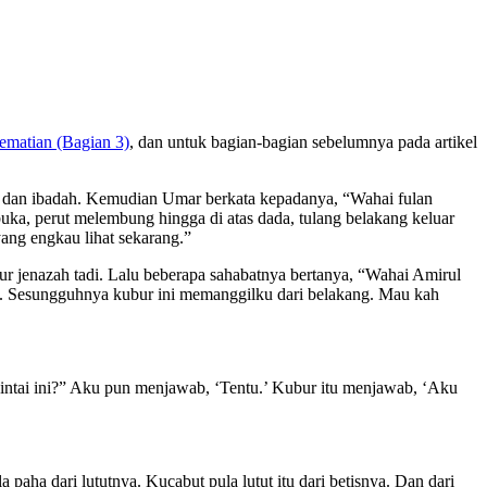
matian (Bagian 3)
, dan untuk bagian-bagian sebelumnya pada artikel
d, dan ibadah. Kemudian Umar berkata kepadanya, “Wahai fulan
buka, perut melembung hingga di atas dada, tulang belakang keluar
ang engkau lihat sekarang.”
ur jenazah tadi. Lalu beberapa sahabatnya bertanya, “Wahai Amirul
a. Sesungguhnya kubur ini memanggilku dari belakang. Mau kah
intai ini?” Aku pun menjawab, ‘Tentu.’ Kubur itu menjawab, ‘Aku
 paha dari lututnya. Kucabut pula lutut itu dari betisnya. Dan dari