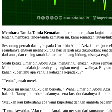
Membaca Tanda-Tanda Kematian –
berikut merupakan lanjutan dar
tentang membaca tanda-tanda kematian ini, kami sematkan tautan/link 
Seseorang pernah datang kepada Umar bin Abdul Aziz ia terkejut me
seandainya engkau melihatku tiga hari setelah aku dikuburkan; saat d
dari anus, dan cacing tanah keluar dari lubang hidung, niscaya eng
Suatu ketika Umar bin Abdul Aziz, mengiringi jenazah, ketika semuan
Mukminin, ini adalah jenazah yang engkau menjadi walinya. Engkau
kalian kuberitahu apa yang ia katakana kepadaku?”
“Tentu,” jawab mereka.
“Kubur ini memanggilku dan berkata, “ Wahai Umar bin Abdul Aziz,
bakar kaffannya, kurobek badannya, serta kusedot darahnya dan kuk
‘Maukah kau kuberitahu apa yang kuperbuat dengan anggota badann
‘Tentu,’ jawabku. ‘Aku cabut telapak satu per satu dari tangannya, lal