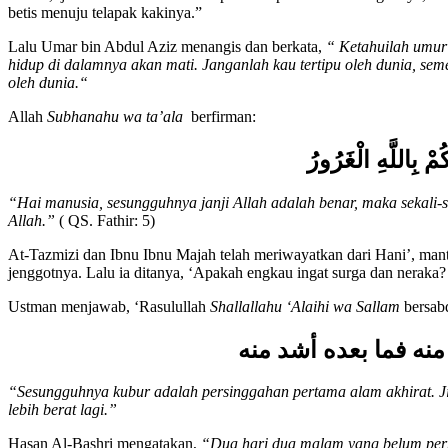
betis menuju telapak kakinya.”
Lalu Umar bin Abdul Aziz menangis dan berkata,
“ Ketahuilah umur
hidup di dalamnya akan mati. Janganlah kau tertipu oleh dunia, se
oleh dunia.“
Allah
Subhanahu wa ta’ala
berfirman:
َكُمْ بِاللَّهِ الْغَرُورُ
“Hai manusia, sesungguhnya janji Allah adalah benar, maka sekali
Allah.”
( QS. Fathir: 5)
At-Tazmizi dan Ibnu Ibnu Majah telah meriwayatkan dari Hani’, man
jenggotnya. Lalu ia ditanya, ‘Apakah engkau ingat surga dan neraka?
Ustman menjawab, ‘Rasulullah
Shallallahu ‘Alaihi wa Sallam
bersab
 منه فما بعده أشد منه
“Sesungguhnya kubur adalah persinggahan pertama alam akhirat. Jika
lebih berat lagi.”
Hasan Al-Bashri mengatakan,
“Dua hari dua malam yang belum pern