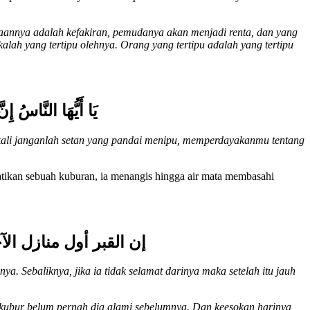
aannya adalah kefakiran, pemudanya akan menjadi renta, dan yang
lah yang tertipu olehnya. Orang yang tertipu adalah yang tertipu
يَا أَيُّهَا النَّاسُ إِنَّ
ekali janganlah setan yang pandai menipu, memperdayakanmu tentang
tikan sebuah kuburan, ia menangis hingga air mata membasahi
إن القبر أول منازل الآ
. Sebaliknya, jika ia tidak selamat darinya maka setelah itu jauh
kubur belum pernah dia alami sebelumnya. Dan keesokan harinya