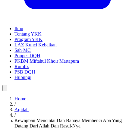
Ilmu
Tentang YKK
Program YKK
LAZ Kunci Kebaikan
Sah-MC
Ponpes DQH
PKBM Miftahul Khoir Martapura
Rumfiz
PSB DQH
Hubungi
Home
/
Aqidah
/
Kewajiban Mencintai Dan Bahaya Membenci Apa Yang
Datang Dari Allah Dan Rasul-Nya