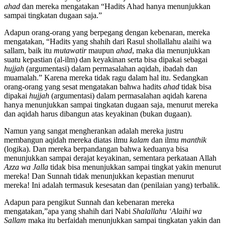
As-sunnah kecuali yang
mutawatir
saja.” Mereka menolak hadits
ahad
dan mereka mengatakan “Hadits Ahad hanya menunjukkan
sampai tingkatan dugaan saja.”
Adapun orang-orang yang berpegang dengan kebenaran, mereka
mengatakan, “Hadits yang shahih dari Rasul shollallahu alaihi wa
sallam, baik itu
mutawatir
maupun
ahad
, maka dia menunjukkan
suatu kepastian (al-ilm) dan keyakinan serta bisa dipakai sebagai
hujjah
(argumentasi) dalam permasalahan aqidah, ibadah dan
muamalah.” Karena mereka tidak ragu dalam hal itu. Sedangkan
orang-orang yang sesat mengatakan bahwa hadits
ahad
tidak bisa
dipakai
hujjah
(argumentasi) dalam permasalahan aqidah karena
hanya menunjukkan sampai tingkatan dugaan saja, menurut mereka
dan aqidah harus dibangun atas keyakinan (bukan dugaan).
Namun yang sangat mengherankan adalah mereka justru
membangun aqidah mereka diatas ilmu
kalam
dan ilmu
manthik
(logika). Dan mereka berpandangan bahwa keduanya bisa
menunjukkan sampai derajat keyakinan, sementara perkataan Allah
Azza wa Jalla
tidak bisa menunjukkan sampai tingkat yakin menurut
mereka! Dan Sunnah tidak menunjukkan kepastian menurut
mereka! Ini adalah termasuk kesesatan dan (penilaian yang) terbalik.
Adapun para pengikut Sunnah dan kebenaran mereka
mengatakan,”apa yang shahih dari Nabi
Shalallahu ‘Alaihi wa