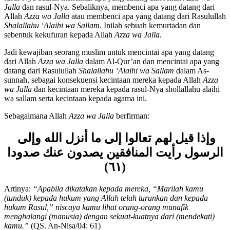
rasul-Nya adalah mencintai apa yang datang dari Allah
Azza wa
Jalla
dan rasul-Nya. Sebaliknya, membenci apa yang datang dari
Allah
Azza wa Jalla
atau membenci apa yang datang dari Rasulullah
Shalallahu ‘Alaihi wa Sallam
. Inilah sebuah kemurtadan dan
sebentuk kekufuran kepada Allah
Azza wa Jalla
.
Jadi kewajiban seorang muslim untuk mencintai apa yang datang
dari Allah
Azza wa Jalla
dalam Al-Qur’an dan mencintai apa yang
datang dari Rasulullah
Shalallahu ‘Alaihi wa Sallam
dalam As-
sunnah, sebagai konsekuensi kecintaan mereka kepada Allah
Azza
wa Jalla
dan kecintaan mereka kepada rasul-Nya shollallahu alaihi
wa sallam serta kecintaan kepada agama ini.
Sebagaimana Allah
Azza wa Jalla
berfirman:
وإذا قيل لهم تعالوا إلى ما أنزل الله وإلى
الرسول رأيت المنافقين يصدون عنك صدودا
(٦١)
Artinya:
“
Apabila dikatakan kepada mereka, “
M
arilah kamu
(tunduk) kepada hukum yang Allah telah turunkan dan kepada
hukum Rasul,” niscaya kamu lihat orang-orang munafik
menghalangi (manusia) dengan sekuat-kuatnya dari (mendekati)