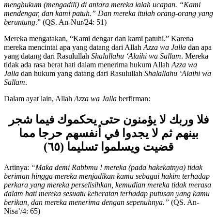
mereka dipanggil kepada Allah dan rasul-nya agar Rasul
menghukum (mengadili) di antara mereka ialah ucapan. “Kami
mendengar, dan kami patuh.” Dan mereka itulah orang-orang yang
beruntung
.” (QS. An-Nur/24: 51)
Mereka mengatakan, “Kami dengar dan kami patuhi.” Karena
mereka mencintai apa yang datang dari Allah
Azza wa Jalla
dan apa
yang datang dari Rasulullah
Shalallahu ‘Alaihi wa Sallam
. Mereka
tidak ada rasa berat hati dalam menerima hukum Allah
Azza wa
Jalla
dan hukum yang datang dari Rasulullah
Shalallahu ‘Alaihi wa
Sallam
.
Dalam ayat lain, Allah
Azza wa Jalla
berfirman:
فلا وربك لا يؤمنون حتى يحكموك فيما شجر
بينهم ثم لا يجدوا في أنفسهم حرجا مما
قضيت ويسلموا تسليما (٦٥)
Artinya:
“
Maka demi Rabbmu
! mereka (pada hakekatnya) tidak
beriman hingga mereka menjadikan kamu sebagai hakim terhadap
perkara yang mereka perselisihkan, kemudian mereka tidak merasa
dalam hati mereka sesuatu keberatan terhadap putusan yang kamu
berikan, dan mereka menerima dengan sepenuhnya.
”
(QS. An-