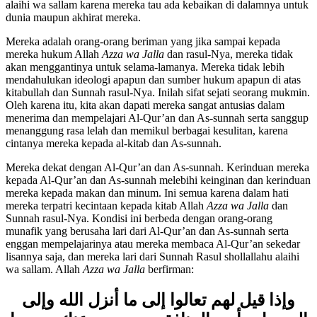
menerima hukum Allah
Azza wa Jalla
dan rasul-Nya shollallahu
alaihi wa sallam karena mereka tau ada kebaikan di dalamnya untuk
dunia maupun akhirat mereka.
Mereka adalah orang-orang beriman yang jika sampai kepada
mereka hukum Allah
Azza wa Jalla
dan rasul-Nya, mereka tidak
akan menggantinya untuk selama-lamanya. Mereka tidak lebih
mendahulukan ideologi apapun dan sumber hukum apapun di atas
kitabullah dan Sunnah rasul-Nya. Inilah sifat sejati seorang mukmin.
Oleh karena itu, kita akan dapati mereka sangat antusias dalam
menerima dan mempelajari Al-Qur’an dan As-sunnah serta sanggup
menanggung rasa lelah dan memikul berbagai kesulitan, karena
cintanya mereka kepada al-kitab dan As-sunnah.
Mereka dekat dengan Al-Qur’an dan As-sunnah. Kerinduan mereka
kepada Al-Qur’an dan As-sunnah melebihi keinginan dan kerinduan
mereka kepada makan dan minum. Ini semua karena dalam hati
mereka terpatri kecintaan kepada kitab Allah
Azza wa Jalla
dan
Sunnah rasul-Nya. Kondisi ini berbeda dengan orang-orang
munafik yang berusaha lari dari Al-Qur’an dan As-sunnah serta
enggan mempelajarinya atau mereka membaca Al-Qur’an sekedar
lisannya saja, dan mereka lari dari Sunnah Rasul shollallahu alaihi
wa sallam. Allah
Azza wa Jalla
berfirman:
وإذا قيل لهم تعالوا إلى ما أنزل الله وإلى