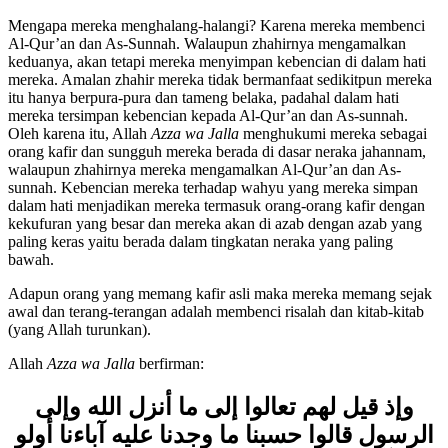
kamu.
”
(QS. An-Nisa/04: 61)
Mengapa mereka menghalang-halangi? Karena mereka membenci
Al-Qur’an dan As-Sunnah. Walaupun zhahirnya mengamalkan
keduanya, akan tetapi mereka menyimpan kebencian di dalam hati
mereka. Amalan zhahir mereka tidak bermanfaat sedikitpun mereka
itu hanya berpura-pura dan tameng belaka, padahal dalam hati
mereka tersimpan kebencian kepada Al-Qur’an dan As-sunnah.
Oleh karena itu, Allah
Azza wa Jalla
menghukumi mereka sebagai
orang kafir dan sungguh mereka berada di dasar neraka jahannam,
walaupun zhahirnya mereka mengamalkan Al-Qur’an dan As-
sunnah. Kebencian mereka terhadap wahyu yang mereka simpan
dalam hati menjadikan mereka termasuk orang-orang kafir dengan
kekufuran yang besar dan mereka akan di azab dengan azab yang
paling keras yaitu berada dalam tingkatan neraka yang paling
bawah.
Adapun orang yang memang kafir asli maka mereka memang sejak
awal dan terang-terangan adalah membenci risalah dan kitab-kitab
(yang Allah turunkan).
Allah
Azza wa Jalla
berfirman:
وإذ قيل لهم تعالوا إلى ما أنزل الله وإلى