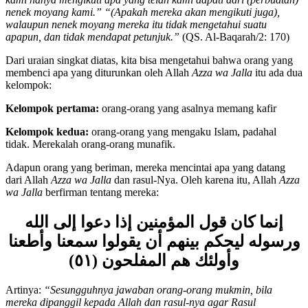
kami hanya mengikuti apa yang telah kami dapati dari (perbuatan)
nenek moyang kami.” “(Apakah mereka akan mengikuti juga),
walaupun nenek moyang mereka itu tidak mengetahui suatu
apapun, dan tidak mendapat petunjuk.
”
(QS. Al-Baqarah/2: 170)
Dari uraian singkat diatas, kita bisa mengetahui bahwa orang yang
membenci apa yang diturunkan oleh Allah
Azza wa Jalla
itu ada dua
kelompok:
Kelompok pertama
:
orang-orang yang asalnya memang kafir
Kelompok kedua
:
orang-orang yang mengaku Islam, padahal
tidak. Merekalah orang-orang munafik.
Adapun orang yang beriman, mereka mencintai apa yang datang
dari Allah
Azza wa Jalla
dan rasul-Nya. Oleh karena itu, Allah
Azza
wa Jalla
berfirman tentang mereka:
إنما كان قول المؤمنين إذا دعوا إلى الله
ورسوله ليحكم بينهم أن يقولوا سمعنا وأطعنا
وأولئك هم المفلحون (٥١)
Artinya:
“
Sesungguhnya jawaban orang-orang mukmin, bila