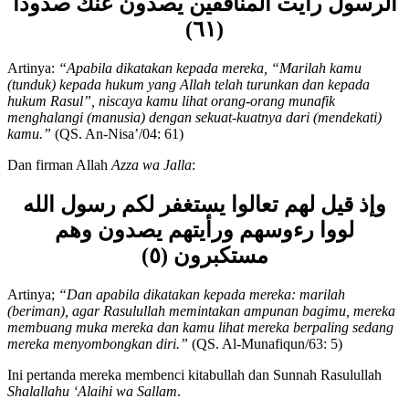
الرسول رأيت المنافقين يصدون عنك صدودا
(٦١)
Artinya:
“
Apabila dikatakan kepada mereka, “Marilah kamu
(tunduk) kepada hukum yang Allah telah turunkan dan kepada
hukum Rasul”, niscaya kamu lihat orang-orang munafik
menghalangi (manusia) dengan sekuat-kuatnya dari (mendekati)
kamu.
”
(QS. An-Nisa’/04: 61)
Dan firman Allah
Azza wa Jalla
:
وإذ قيل لهم تعالوا يستغفر لكم رسول الله
لووا رءوسهم ورأيتهم يصدون وهم
مستكبرون (٥)
Artinya;
“
Dan apabila dikatakan kepada mereka: marilah
(beriman), agar Rasulullah memintakan ampunan bagimu, mereka
membuang muka mereka dan kamu lihat mereka berpaling sedang
mereka menyombongkan diri.
”
(QS. Al-Munafiqun/63: 5)
Ini pertanda mereka membenci kitabullah dan Sunnah Rasulullah
Shalallahu ‘Alaihi wa Sallam
.