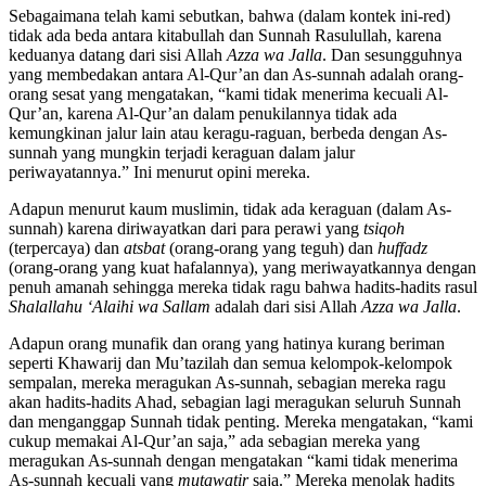
Sebagaimana telah kami sebutkan, bahwa (dalam kontek ini-red)
tidak ada beda antara kitabullah dan Sunnah Rasulullah, karena
keduanya datang dari sisi Allah
Azza wa Jalla
. Dan sesungguhnya
yang membedakan antara Al-Qur’an dan As-sunnah adalah orang-
orang sesat yang mengatakan, “kami tidak menerima kecuali Al-
Qur’an, karena Al-Qur’an dalam penukilannya tidak ada
kemungkinan jalur lain atau keragu-raguan, berbeda dengan As-
sunnah yang mungkin terjadi keraguan dalam jalur
periwayatannya.” Ini menurut opini mereka.
Adapun menurut kaum muslimin, tidak ada keraguan (dalam As-
sunnah) karena diriwayatkan dari para perawi yang
tsiqoh
(terpercaya) dan
atsbat
(orang-orang yang teguh) dan
huffadz
(orang-orang yang kuat hafalannya), yang meriwayatkannya dengan
penuh amanah sehingga mereka tidak ragu bahwa hadits-hadits rasul
Shalallahu ‘Alaihi wa Sallam
adalah dari sisi Allah
Azza wa Jalla
.
Adapun orang munafik dan orang yang hatinya kurang beriman
seperti Khawarij dan Mu’tazilah dan semua kelompok-kelompok
sempalan, mereka meragukan As-sunnah, sebagian mereka ragu
akan hadits-hadits Ahad, sebagian lagi meragukan seluruh Sunnah
dan menganggap Sunnah tidak penting. Mereka mengatakan, “kami
cukup memakai Al-Qur’an saja,” ada sebagian mereka yang
meragukan As-sunnah dengan mengatakan “kami tidak menerima