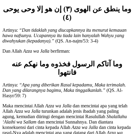
Muhammad
Shalallahu ‘Alaihi wa Sallam
:
وما ينطق عن الهوى (٣) إن هو إلا وحى يوحى
(٤)
Artinya:
“
Dan tidaklah yang diucapkannya itu menurut kemauan
hawa nafsunya. Ucapannya itu tiada lain hanyalah Wahyu yang
diwahyukan (kepadanya).
”
(QS. An-najm/53: 3-4)
Dan Allah
Azza wa Jalla
berfirman:
وما آتاكم الرسول فخذوه وما نهكم عنه
فانتهوا
Artinya:
“
Apa yang diberikan Rasul kepadamu, Maka terimalah.
Dan yang dilarangnya bagimu, Maka tinggalkanlah.
”
(QS. Al-
Hasyr/59: 7)
Maka mencintai Allah
Azza wa Jalla
dan mencintai apa yang telah
Allah
Azza wa Jalla
turunkan adalah jenis ibadah yang paling
agung, kemudian diiringi dengan mencintai Rasulullah
Shalallahu
‘Alaihi wa Sallam
dan mencintai Sunnahnya. Dan diantara
konsekuensi dari cinta kepada Allah
Azza wa Jalla
dan cinta kepada