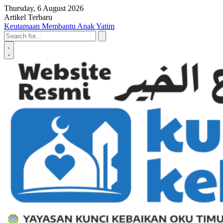
Skip to content
Thursday, 6 August 2026
Artikel Terbaru
Penyerahan SK LAZ Kunci Kebaikan OKU Timur, Tonggak Baru
Penguatan Pelayanan Umat