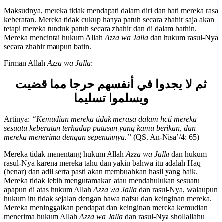
Nisa’/4: 65)
Maksudnya, mereka tidak mendapati dalam diri dan hati mereka rasa
keberatan. Mereka tidak cukup hanya patuh secara zhahir saja akan
tetapi mereka tunduk patuh secara zhahir dan di dalam bathin.
Mereka mencintai hukum Allah
Azza wa Jalla
dan hukum rasul-Nya
secara zhahir maupun batin.
Firman Allah
Azza wa Jalla
:
ثم لا يجدوا في أنفسهم حرجا مما قضيت
ويسلموا تسليما
Artinya:
“
Kemudian mereka tidak merasa dalam hati mereka
sesuatu keberatan terhadap putusan yang kamu berikan, dan
mereka menerima dengan sepenuhnya.
”
(QS. An-Nisa’/4: 65)
Mereka tidak menentang hukum Allah
Azza wa Jalla
dan hukum
rasul-Nya karena mereka tahu dan yakin bahwa itu adalah Haq
(benar) dan adil serta pasti akan membuahkan hasil yang baik.
Mereka tidak lebih mengutamakan atau mendahulukan sesuatu
apapun di atas hukum Allah
Azza wa Jalla
dan rasul-Nya, walaupun
hukum itu tidak sejalan dengan hawa nafsu dan keinginan mereka.
Mereka meninggalkan pendapat dan keinginan mereka kemudian