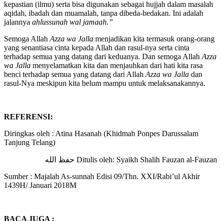
Sallam
maka itu berfaidah menunjukkan sampai tingkatan yakin dan
kepastian (ilmu) serta bisa digunakan sebagai hujjah dalam masalah
aqidah, ibadah dan muamalah, tanpa dibeda-bedakan. Ini adalah
jalannya
ahlussunah wal jamaah.”
Semoga Allah
Azza wa Jalla
menjadikan kita termasuk orang-orang
yang senantiasa cinta kepada Allah dan rasul-nya serta cinta
terhadap semua yang datang dari keduanya. Dan semoga Allah
Azza
wa Jalla
menyelamatkan kita dan menjauhkan dari hati kita rasa
benci terhadap semua yang datang dari Allah
Azza wa Jalla
dan
rasul-Nya meskipun kita belum mampu untuk melaksanakannya.
REFERENSI:
Diringkas oleh : Atina Hasanah (Khidmah Ponpes Darussalam
Tanjung Telang)
Ditulis oleh: Syaikh Shalih Fauzan al-Fauzan حفظ الله
Sumber : Majalah As-sunnah Edisi 09/Thn. XXI/Rabi’ul Akhir
1439H/ Januari 2018M