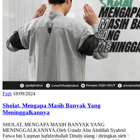
Fiqh
18/09/2024
Sholat, Mengapa Masih Banyak Yang
Meninggalkannya
SHOLAT, MENGAPA MASIH BANYAK YANG
MENINGGALKANNYA,Oleh Ustadz Abu Abdillah Syahrul
Fatwa bin Luqman hafidzohullah Ditulis ulang / diringkas oleh :
Abu Ghifar Supriadi Staff TU Ponpes Darul Qur’an wal Hadits