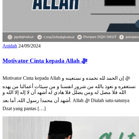
Aqidah
24/09/2024
Motivator Cinta kepada Allah ﷻ
Motivator Cinta kepada Allah ﷻ إن الحمد لله نحمده و نستعينه و
نستغفره و نعوذ بالله من شرور انفسنا و من سيئات أعمالنا من يهده
الله فلا مضل له ومن يضلل فلا هادي له أشهد أن لا إله إلا الله و
أشهد أن محمدا رسول الله, أما بعد. Allah ﷻ Dialah satu-satunya
Dzat yang pantas […]