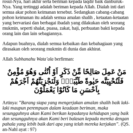
beriman kepada Allah, para malikat-malaikat-Nya, kitab-kitab-Nya,
rosul-Nya, hari akhir serta beriman kepada taqdir baik danburuk-
Nya. Yang tertinggi adalah beriman kepada Allah. Dialah inti dari
semua akar pohon keimanan tersebut. Sedangkan cabang-cabang
pohon keimanan itu adalah semua amalan shalih , ketaatan-ketaatan
yang bervariasi dan berbagai ibadah yang dilakukan oleh seorang
mukmin, seperti shalat, puasa, zakat, haji, perbuatan bakti kepada
orang lain dan lain sebagiannya.
Adapun buahnya, dialah semua kebaikan dan kebahagiaan yang
dirasakan oleh seorang mukmin di dunia dan akhirat.
Allah
Subhanahu Wata’ala
berfirman:
مَنْ عَمِلَ صَالِحًا مِّنْ ذَكَرٍ اَوْ اُنْثٰى وَهُوَ مُؤْمِنٌ
فَلَنُحْيِيَنَّه حَيٰوةً طَيِّبَةًۚ وَلَنَجْزِيَنَّهُمْ اَجْرَهُمْ
بِاَحْسَنِ مَا كَانُوْا يَعْمَلُوْنَ
Artinya: ”
Barang siapa yang mengerjakan amalan shalih baik laki-
laki maupun perempuan dalam keadaan beriman, maka
sesungguhnya akan Kami berikan kepadanya kehidupan yang baik
dan sesungguhnya akan Kami beri balasan kepada mereka dengan
pahala yang lebih baik dari apa yang telah mereka kerjakan”.
(QS.