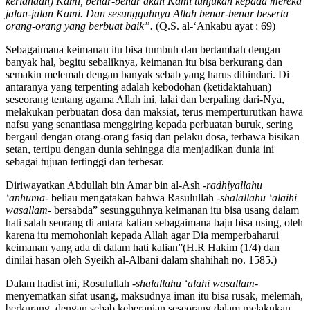
Artinya:
”Dan orang-orang yang berjihad untuk (mencari
keridhaan) Kami, benar-benar akan Kami tunjukan kepada mereka
jalan-jalan Kami. Dan sesungguhnya Allah benar-benar beserta
orang-orang yang berbuat baik”.
(Q.S. al-‘Ankabu ayat : 69)
Sebagaimana keimanan itu bisa tumbuh dan bertambah dengan
banyak hal, begitu sebaliknya, keimanan itu bisa berkurang dan
semakin melemah dengan banyak sebab yang harus dihindari. Di
antaranya yang terpenting adalah kebodohan (ketidaktahuan)
seseorang tentang agama Allah ini, lalai dan berpaling dari-Nya,
melakukan perbuatan dosa dan maksiat, terus memperturutkan hawa
nafsu yang senantiasa menggiring kepada perbuatan buruk, sering
bergaul dengan orang-orang fasiq dan pelaku dosa, terbawa bisikan
setan, tertipu dengan dunia sehingga dia menjadikan dunia ini
sebagai tujuan tertinggi dan terbesar.
Diriwayatkan Abdullah bin Amar bin al-Ash
-radhiyallahu
‘anhuma-
beliau mengatakan bahwa Rasulullah
-shalallahu ‘alaihi
wasallam-
bersabda” sesungguhnya keimanan itu bisa usang dalam
hati salah seorang di antara kalian sebagaimana baju bisa using, oleh
karena itu memohonlah kepada Allah agar Dia memperbaharui
keimanan yang ada di dalam hati kalian”(H.R Hakim (1/4) dan
dinilai hasan oleh Syeikh al-Albani dalam shahihah no. 1585.)
Dalam hadist ini, Rosulullah
-shalallahu ‘alahi wasallam-
menyematkan sifat usang, maksudnya iman itu bisa rusak, melemah,