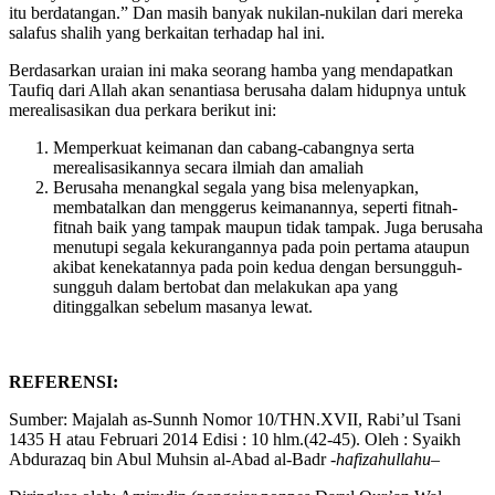
fasihnya seseorang yaitu dia mengetahui dari mana tipu daya setan
itu berdatangan.” Dan masih banyak nukilan-nukilan dari mereka
salafus shalih yang berkaitan terhadap hal ini.
Berdasarkan uraian ini maka seorang hamba yang mendapatkan
Taufiq dari Allah akan senantiasa berusaha dalam hidupnya untuk
merealisasikan dua perkara berikut ini:
Memperkuat keimanan dan cabang-cabangnya serta
merealisasikannya secara ilmiah dan amaliah
Berusaha menangkal segala yang bisa melenyapkan,
membatalkan dan menggerus keimanannya, seperti fitnah-
fitnah baik yang tampak maupun tidak tampak. Juga berusaha
menutupi segala kekurangannya pada poin pertama ataupun
akibat kenekatannya pada poin kedua dengan bersungguh-
sungguh dalam bertobat dan melakukan apa yang
ditinggalkan sebelum masanya lewat.
REFERENSI:
Sumber: Majalah as-Sunnh Nomor 10/THN.XVII, Rabi’ul Tsani
1435 H atau Februari 2014 Edisi : 10 hlm.(42-45). Oleh : Syaikh
Abdurazaq bin Abul Muhsin al-Abad al-Badr
-hafizahullahu
–