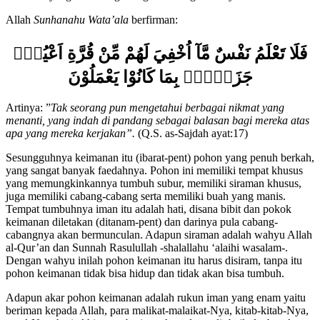
tidak ada yang bisa menghitung dan mengetahuinya kecuali Allah.
Allah
Sunhanahu Wata’ala
berfirman:
فَلَا تَعْلَمُ نَفْسٌ مَّآ اُخْفِيَ لَهُمْ مِّنْ قُرَّةِ اَعْيُنٍۚ
جَزَاۤءًۢ بِمَا كَانُوْا يَعْمَلُوْنَ
Artinya: ”
Tak seorang pun mengetahui berbagai nikmat yang
menanti, yang indah di pandang sebagai balasan bagi mereka atas
apa yang mereka kerjakan”.
(Q.S. as-Sajdah ayat:17)
Sesungguhnya keimanan itu (ibarat-pent) pohon yang penuh berkah,
yang sangat banyak faedahnya. Pohon ini memiliki tempat khusus
yang memungkinkannya tumbuh subur, memiliki siraman khusus,
juga memiliki cabang-cabang serta memiliki buah yang manis.
Tempat tumbuhnya iman itu adalah hati, disana bibit dan pokok
keimanan diletakan (ditanam-pent) dan darinya pula cabang-
cabangnya akan bermunculan. Adapun siraman adalah wahyu Allah
al-Qur’an dan Sunnah Rasulullah -shalallahu ‘alaihi wasalam-.
Dengan wahyu inilah pohon keimanan itu harus disiram, tanpa itu
pohon keimanan tidak bisa hidup dan tidak akan bisa tumbuh.
Adapun akar pohon keimanan adalah rukun iman yang enam yaitu