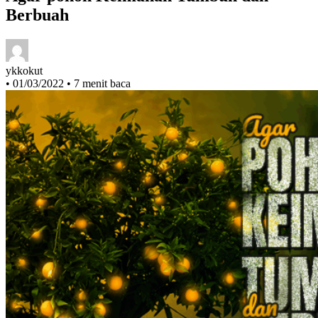
Agar pohon Keimanan Tumbuh dan
Berbuah
ykkokut
•
01/03/2022
•
7 menit baca