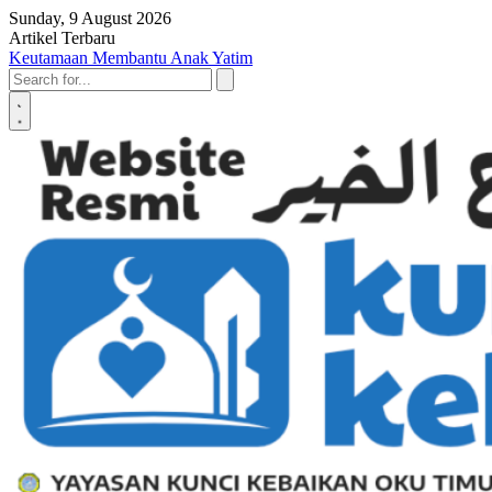
Skip to content
Sunday, 9 August 2026
Artikel Terbaru
Penyerahan SK LAZ Kunci Kebaikan OKU Timur, Tonggak Baru
Penguatan Pelayanan Umat