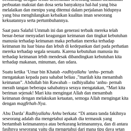
berkurang, dengan sebab keberanian seseorang dalam melakukan
perbuatan maksiat dan dosa serta banyaknya hal-hal yang bisa
melalaikan dan menipu yang ditemui dalam perjalanan hidupnya
yang bisa menghilangkan kebaikan kualitas iman seseorang
kekuatannya serta pertumbuhannya.
Saat para Salaful Ummah ini dan generasi terbaik mereka telah
benar-benar menyadari keagungan keimanan dan tingkat kebutuhan
manusia terhadap keimanan maka perhatian mereka terhadap
keimanan itu luar biasa dan lebuh di kedepankan dari pada perhatian
mereka terhadap segala sesuatu. Karena kebutuhan manusia itu
terhadap keimanan lebih mendesak dibandingkan kebutuhan kita
terhadap makanan, minuman, dan udara.
Suatu ketika ‘Umar bin Khatab
-radhiyallahu ‘anhu-
pernah
mengatakan kepada para sahabat beliau ,”marilah kita menambah
keimanan”. Abdullah bin Rawahah – radhiyallahu ‘anhu- pernah
meraih tangan beberapa sahabatnya seraya mengatakan, “Mari kita
beriman sejenak! Mari kita mengingat Allah dan menambah
keimanan dengan melakukan ketaatan, semoga Allah mengingat kita
dengan
magfirhah-Nya
.
Abu Darda’
Radhiyallahu Anhu
berkata: “Di antara tanda fakihnya
seseorang adalah dia mengetahui apakah dia termasuk yang
bertambah keimanannya atau berkurang keimanannya, dan di antara