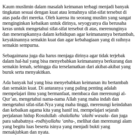
an-Nahl ayat : 97)
Kaum muslimin dalam masalah keimanan terbagi menjadi banyak
tingkatan sesuai dengan kuat atau lemahnya sifat-sifat tersebut di
atas pada diri mereka. Oleh karena itu seorang muslim yang sangat
menginginkan kebaikan untuk dirinya, seyogyanya dia berusaha
keras untuk mengetahui sifat-sifat tersebut di atas, merenunginya
dan menerapkannya dalam kehidupan agar keimanannya bertambah,
keyakinannya semakin kuat dan agar kebahagiaan yang di raihnya
semakin sempurna.
Sebagaimana juga dia harus menjaga dirinya agar tidak terjebak
dalam hal-hal yang bisa menyebabkan keimanannya berkurang dan
semakin lemah, sehingga dia terselamatkan dari akibat-akibat yang
buruk serta menyakitkan.
Ada banyak hal yang bisa menyebabkan keimanan itu bertambah
dan semakin kuat. Di antaranya yang paling penting adalah
mempelajari ilmu yang bermanfaat, membaca dan merenungi al-
Qur’an, mengetahui nama-nama Allah yang maha indah dan
mengetahui sifat-sifat-Nya yang maha tinggi, merenungi keindahan
dan kebaikan agama kita yang hanif ini, mempelajari sejarah
perjalanan hidup Rosulullah
-shalallahu ‘alaihi wasala-
dan juga
para sahabatnya
-rodhiyallahu ‘anhu-,
melihat dan merenungi alam
yang begitu luas beserta isinya yang menjadi bukti yang