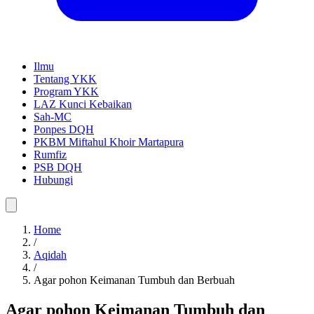
Ilmu
Tentang YKK
Program YKK
LAZ Kunci Kebaikan
Sah-MC
Ponpes DQH
PKBM Miftahul Khoir Martapura
Rumfiz
PSB DQH
Hubungi
Home
/
Aqidah
/
Agar pohon Keimanan Tumbuh dan Berbuah