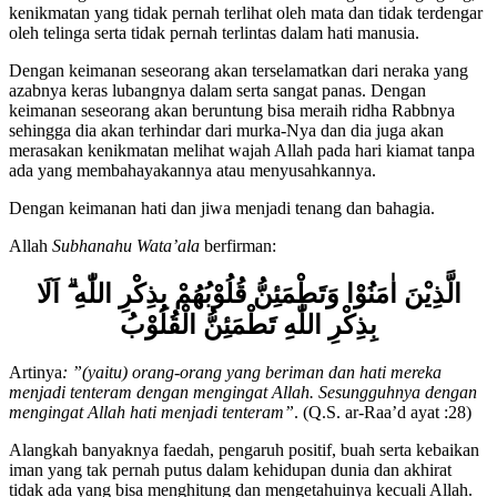
bumi. Surga itu berisi kenikmatan abadi dan anugerah yang agung,
kenikmatan yang tidak pernah terlihat oleh mata dan tidak terdengar
oleh telinga serta tidak pernah terlintas dalam hati manusia.
Dengan keimanan seseorang akan terselamatkan dari neraka yang
azabnya keras lubangnya dalam serta sangat panas. Dengan
keimanan seseorang akan beruntung bisa meraih ridha Rabbnya
sehingga dia akan terhindar dari murka-Nya dan dia juga akan
merasakan kenikmatan melihat wajah Allah pada hari kiamat tanpa
ada yang membahayakannya atau menyusahkannya.
Dengan keimanan hati dan jiwa menjadi tenang dan bahagia.
Allah
Subhanahu Wata’ala
berfirman:
الَّذِيْنَ اٰمَنُوْا وَتَطْمَئِنُّ قُلُوْبُهُمْ بِذِكْرِ اللّٰهِ ۗ اَلَا
بِذِكْرِ اللّٰهِ تَطْمَئِنُّ الْقُلُوْبُ
Artinya
:
”(yaitu) orang-orang yang beriman dan hati mereka
menjadi tenteram dengan mengingat Allah. Sesungguhnya dengan
mengingat Allah hati menjadi tenteram”
. (Q.S. ar-Raa’d ayat :28)
Alangkah banyaknya faedah, pengaruh positif, buah serta kebaikan
iman yang tak pernah putus dalam kehidupan dunia dan akhirat