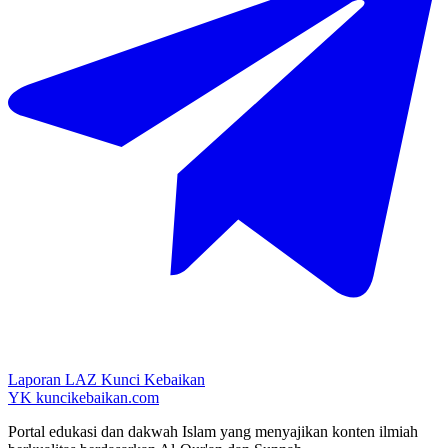
Laporan LAZ Kunci Kebaikan
YK
kuncikebaikan.com