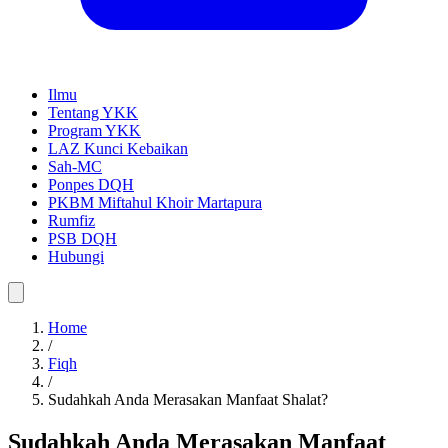
Ilmu
Tentang YKK
Program YKK
LAZ Kunci Kebaikan
Sah-MC
Ponpes DQH
PKBM Miftahul Khoir Martapura
Rumfiz
PSB DQH
Hubungi
Home
/
Fiqh
/
Sudahkah Anda Merasakan Manfaat Shalat?