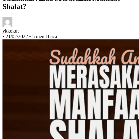
Sudahkah Anda Merasakan Manfaat
Shalat?
ykkokut
•
21/02/2022
•
5 menit baca