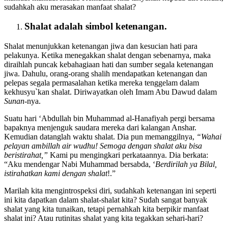
manfaat-manfaat shalat. Kemudian kita tanyakan kepada diri sendiri,
sudahkah aku merasakan manfaat shalat?
Shalat adalah simbol ketenangan.
Shalat menunjukkan ketenangan jiwa dan kesucian hati para
pelakunya. Ketika menegakkan shalat dengan sebenarnya, maka
diraihlah puncak kebahagiaan hati dan sumber segala ketenangan
jiwa. Dahulu, orang-orang shalih mendapatkan ketenangan dan
pelepas segala permasalahan ketika mereka tenggelam dalam
kekhusyu`kan shalat. Diriwayatkan oleh Imam Abu Dawud dalam
Sunan
-nya.
Suatu hari ‘Abdullah bin Muhammad al-Hanafiyah pergi bersama
bapaknya menjenguk saudara mereka dari kalangan Anshar.
Kemudian datanglah waktu shalat. Dia pun memanggilnya,
“Wahai
pelayan ambillah air wudhu! Semoga dengan shalat aku bisa
beristirahat,”
Kami pu mengingkari perkataannya. Dia berkata:
“Aku mendengar Nabi Muhammad bersabda, ‘
Berdirilah ya Bilal,
istirahatkan kami dengan shalat
!.”
Marilah kita mengintrospeksi diri, sudahkah ketenangan ini seperti
ini kita dapatkan dalam shalat-shalat kita? Sudah sangat banyak
shalat yang kita tunaikan, tetapi pernahkah kita berpikir manfaat
shalat ini? Atau rutinitas shalat yang kita tegakkan sehari-hari?