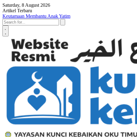
Skip to content
Saturday, 8 August 2026
Artikel Terbaru
Penyerahan SK LAZ Kunci Kebaikan OKU Timur, Tonggak Baru
Penguatan Pelayanan Umat