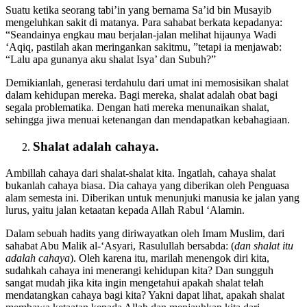
Suatu ketika seorang tabi’in yang bernama Sa’id bin Musayib
mengeluhkan sakit di matanya. Para sahabat berkata kepadanya:
“Seandainya engkau mau berjalan-jalan melihat hijaunya Wadi
‘Aqiq, pastilah akan meringankan sakitmu, ”tetapi ia menjawab:
“Lalu apa gunanya aku shalat Isya’ dan Subuh?”
Demikianlah, generasi terdahulu dari umat ini memosisikan shalat
dalam kehidupan mereka. Bagi mereka, shalat adalah obat bagi
segala problematika. Dengan hati mereka menunaikan shalat,
sehingga jiwa menuai ketenangan dan mendapatkan kebahagiaan.
Shalat adalah cahaya.
Ambillah cahaya dari shalat-shalat kita. Ingatlah, cahaya shalat
bukanlah cahaya biasa. Dia cahaya yang diberikan oleh Penguasa
alam semesta ini. Diberikan untuk menunjuki manusia ke jalan yang
lurus, yaitu jalan ketaatan kepada Allah Rabul ‘Alamin.
Dalam sebuah hadits yang diriwayatkan oleh Imam Muslim, dari
sahabat Abu Malik al-‘Asyari, Rasulullah bersabda: (
dan shalat itu
adalah cahaya
). Oleh karena itu, marilah menengok diri kita,
sudahkah cahaya ini menerangi kehidupan kita? Dan sungguh
sangat mudah jika kita ingin mengetahui apakah shalat telah