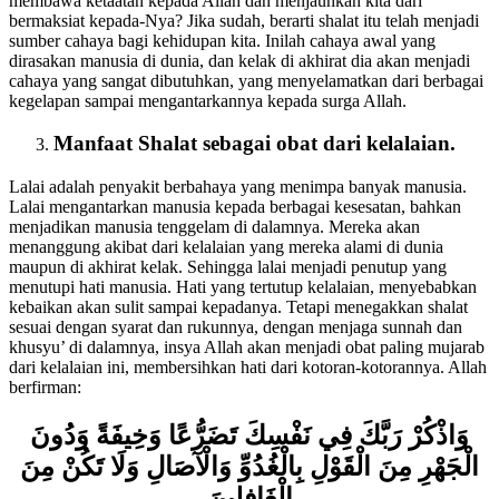
mendatangkan cahaya bagi kita? Yakni dapat lihat, apakah shalat
membawa ketaatan kepada Allah dan menjauhkan kita dari
bermaksiat kepada-Nya? Jika sudah, berarti shalat itu telah menjadi
sumber cahaya bagi kehidupan kita. Inilah cahaya awal yang
dirasakan manusia di dunia, dan kelak di akhirat dia akan menjadi
cahaya yang sangat dibutuhkan, yang menyelamatkan dari berbagai
kegelapan sampai mengantarkannya kepada surga Allah.
Manfaat Shalat sebagai obat dari kelalaian.
Lalai adalah penyakit berbahaya yang menimpa banyak manusia.
Lalai mengantarkan manusia kepada berbagai kesesatan, bahkan
menjadikan manusia tenggelam di dalamnya. Mereka akan
menanggung akibat dari kelalaian yang mereka alami di dunia
maupun di akhirat kelak. Sehingga lalai menjadi penutup yang
menutupi hati manusia. Hati yang tertutup kelalaian, menyebabkan
kebaikan akan sulit sampai kepadanya. Tetapi menegakkan shalat
sesuai dengan syarat dan rukunnya, dengan menjaga sunnah dan
khusyu’ di dalamnya, insya Allah akan menjadi obat paling mujarab
dari kelalaian ini, membersihkan hati dari kotoran-kotorannya. Allah
berfirman:
وَاذْكُرْ رَبَّكَ فِي نَفْسِكَ تَضَرُّعًا وَخِيفَةً وَدُونَ
الْجَهْرِ مِنَ الْقَوْلِ بِالْغُدُوِّ وَالْآصَالِ وَلَا تَكُنْ مِنَ