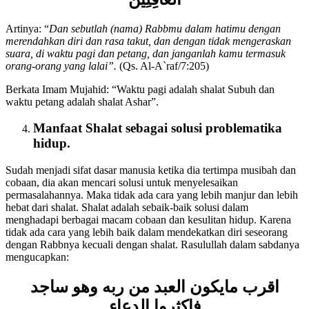
الْغَافِلِينَ
Artinya: “
Dan sebutlah (nama) Rabbmu dalam hatimu dengan
merendahkan diri dan rasa takut, dan dengan tidak mengeraskan
suara, di waktu pagi dan petang, dan janganlah kamu termasuk
orang-orang yang lalai”.
(Qs. Al-A`raf/7:205)
Berkata Imam Mujahid: “Waktu pagi adalah shalat Subuh dan
waktu petang adalah shalat Ashar”.
Manfaat Shalat sebagai solusi problematika
hidup.
Sudah menjadi sifat dasar manusia ketika dia tertimpa musibah dan
cobaan, dia akan mencari solusi untuk menyelesaikan
permasalahannya. Maka tidak ada cara yang lebih manjur dan lebih
hebat dari shalat. Shalat adalah sebaik-baik solusi dalam
menghadapi berbagai macam cobaan dan kesulitan hidup. Karena
tidak ada cara yang lebih baik dalam mendekatkan diri seseorang
dengan Rabbnya kecuali dengan shalat. Rasulullah dalam sabdanya
mengucapkan:
اقرب مايكون العبد من ربه وهو ساجد