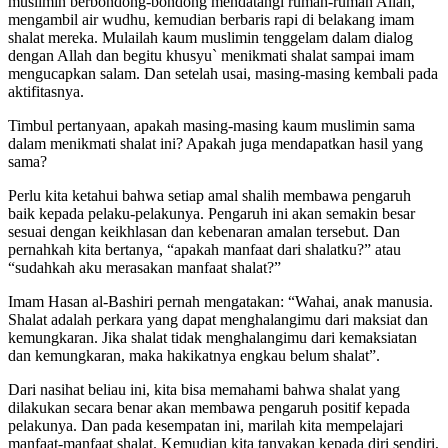
Oleh karena itu, ketika muadzin mengumandangkan adzan, kaum
muslimin berbondong-bondong mendatangi rumah-rumah Allah,
mengambil air wudhu, kemudian berbaris rapi di belakang imam
shalat mereka. Mulailah kaum muslimin tenggelam dalam dialog
dengan Allah dan begitu khusyu` menikmati shalat sampai imam
mengucapkan salam. Dan setelah usai, masing-masing kembali pada
aktifitasnya.
Timbul pertanyaan, apakah masing-masing kaum muslimin sama
dalam menikmati shalat ini? Apakah juga mendapatkan hasil yang
sama?
Perlu kita ketahui bahwa setiap amal shalih membawa pengaruh
baik kepada pelaku-pelakunya. Pengaruh ini akan semakin besar
sesuai dengan keikhlasan dan kebenaran amalan tersebut. Dan
pernahkah kita bertanya, “apakah manfaat dari shalatku?” atau
“sudahkah aku merasakan manfaat shalat?”
Imam Hasan al-Bashiri pernah mengatakan: “Wahai, anak manusia.
Shalat adalah perkara yang dapat menghalangimu dari maksiat dan
kemungkaran. Jika shalat tidak menghalangimu dari kemaksiatan
dan kemungkaran, maka hakikatnya engkau belum shalat”.
Dari nasihat beliau ini, kita bisa memahami bahwa shalat yang
dilakukan secara benar akan membawa pengaruh positif kepada
pelakunya. Dan pada kesempatan ini, marilah kita mempelajari