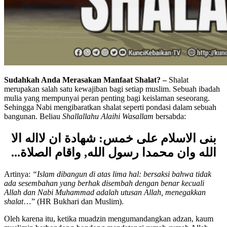
Sudahkah Anda Merasakan Manfaat Shalat? –
Shalat
merupakan salah satu kewajiban bagi setiap muslim. Sebuah ibadah
mulia yang mempunyai peran penting bagi keislaman seseorang.
Sehingga Nabi mengibaratkan shalat seperti pondasi dalam sebuah
bangunan. Beliau
Shallallahu Alaihi Wasallam
bersabda:
بنى الاسلام على خمس: شهادة ان لااله الا
.
الله وان محمدا رسول الله, واقام الصلاة..
Artinya:
“Islam dibangun di atas lima hal: bersaksi bahwa tidak
ada sesembahan yang berhak disembah dengan benar kecuali
Allah dan Nabi Muhammad adalah utusan Allah, menegakkan
shalat
…” (HR Bukhari dan Muslim).