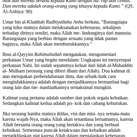
selalu bersegera dalam (mengerjakan) perbuatan-perbuatan yang
baik dan mereka berdoa kepada Kami dengan ha- rap dan cemas.
Dan mereka adalah orang-orang yang khusyu kepada Kami.”
(QS.
Al-Anbiya: 90)
Umar bin al-Khatthab
Radhiyallahu Anhu
berkata, “Barangsiapa
yang tulus niatnya dalam melaksanakan kebenaran, sekalipun
terhadap dirinya sendiri, maka Allah me- lindunginya dari manusia.
Barangsiapa yang berhias dengan sesuatu yang tidak pantas
baginya, maka Allah akan memburukkannya.”
Ibnu al-Qayyim
Rahimahullah
mengatakan, mengomentari
perkataan Umar yang begitu mendalam: Ungkapan ini menyerupai
perkataan Nabi. Ini sudah sepatutnya keluar dari lidah al-Muhaddits
al- Mulham (seorang yang diberi ilham dari Allah). Dua kalimat di
atas merupakan perbendaharaan ilmu, dan sebaik-baik cara
menginfakkannya adalah dengan menjadikannya bermanfaat bagi
orang lain dan me- manfaatkannya semaksimal mungkin.
Kalimat yang pertama adalah sumber dan pokok segala kebaikan.
Sedangkan kalimat kedua adalah po- kok dan cabang keburukan.
Jika seorang hamba niatnya ikhlas, visi dan misi- nya semata-mata
karena wajah-Nya, maka Allah akan senantiasa bersamanya, karena
Allah bersama orang orang yang bertakwa dan yang berbuat
kebaikan. Sementara puncak ketakwaan dan kebaikan adalah