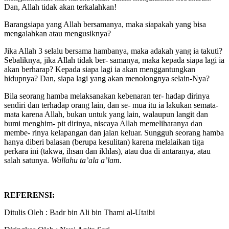
mengikhlaskan niat karena Allah dalam menjalankan kebenaran.
Dan, Allah tidak akan terkalahkan!
Barangsiapa yang Allah bersamanya, maka siapakah yang bisa
mengalahkan atau mengusiknya?
Jika Allah 3 selalu bersama hambanya, maka adakah yang ia takuti?
Sebaliknya, jika Allah tidak ber- samanya, maka kepada siapa lagi ia
akan berharap? Kepada siapa lagi ia akan menggantungkan
hidupnya? Dan, siapa lagi yang akan menolongnya selain-Nya?
Bila seorang hamba melaksanakan kebenaran ter- hadap dirinya
sendiri dan terhadap orang lain, dan se- mua itu ia lakukan semata-
mata karena Allah, bukan untuk yang lain, walaupun langit dan
bumi menghim- pit dirinya, niscaya Allah memeliharanya dan
membe- rinya kelapangan dan jalan keluar. Sungguh seorang hamba
hanya diberi balasan (berupa kesulitan) karena melalaikan tiga
perkara ini (takwa, ihsan dan ikhlas), atau dua di antaranya, atau
salah satunya.
Wallahu ta’ala a’lam.
REFERENSI:
Ditulis Oleh : Badr bin Ali bin Thami al-Utaibi