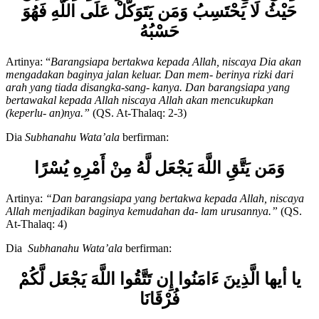
وَمَن يَتَّقِ اللَّهَ يَجْعَل لَّهُ مَخْرَجًا وَيَرْزُقْهُ مِنْ
حَيْثُ لَا يَحْتَسِبُ وَمَن يَتَوَكَّلْ عَلَى اللَّهِ فَهُوَ
حَسْبُهُ
Artinya: “
Barangsiapa bertakwa kepada Allah, niscaya Dia akan
mengadakan baginya jalan keluar. Dan mem- berinya rizki dari
arah yang tiada disangka-sang- kanya. Dan barangsiapa yang
bertawakal kepada Allah niscaya Allah akan mencukupkan
(keperlu- an)nya.”
(QS. At-Thalaq: 2-3)
Dia
Subhanahu Wata’ala
berfirman:
وَمَن يَتَّقِ اللَّهَ يَجْعَل لَّهُ مِنْ أَمْرِهِ يُسْرًا
Artinya:
“Dan barangsiapa yang bertakwa kepada Allah, niscaya
Allah menjadikan baginya kemudahan da- lam urusannya.”
(QS.
At-Thalaq: 4)
Dia
Subhanahu Wata’ala
berfirman:
يا أيها الَّذِينَ ءَامَنُوا إِن تَتَّقُوا اللَّهَ يَجْعَل لَّكُمْ
فُرْقَانَا