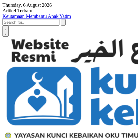
Skip to content
Thursday, 6 August 2026
Artikel Terbaru
Penyerahan SK LAZ Kunci Kebaikan OKU Timur, Tonggak Baru
Penguatan Pelayanan Umat