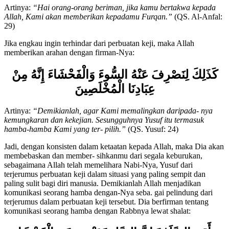
Artinya:
“Hai orang-orang beriman, jika kamu bertakwa kepada
Allah, Kami akan memberikan kepadamu Furqan.”
(QS. Al-Anfal:
29)
Jika engkau ingin terhindar dari perbuatan keji, maka Allah
memberikan arahan dengan firman-Nya:
كَذَلِكَ لِنَصْرِفَ عَنْهُ السُّوءَ وَالْفَحْشَاءَ إِنَّهُ مِنْ
عِبَادِنَا الْمُخْلَصِينَ
Artinya:
“Demikianlah, agar Kami memalingkan daripada- nya
kemungkaran dan kekejian. Sesungguhnya Yusuf itu termasuk
hamba-hamba Kami yang ter- pilih.”
(QS. Yusuf: 24)
Jadi, dengan konsisten dalam ketaatan kepada Allah, maka Dia akan
membebaskan dan member- sihkanmu dari segala keburukan,
sebagaimana Allah telah memelihara Nabi-Nya, Yusuf dari
terjerumus perbuatan keji dalam situasi yang paling sempit dan
paling sulit bagi diri manusia. Demikianlah Allah menjadikan
komunikasi seorang hamba dengan-Nya seba. gai pelindung dari
terjerumus dalam perbuatan keji tersebut. Dia berfirman tentang
komunikasi seorang hamba dengan Rabbnya lewat shalat: