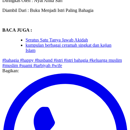
Diringkas Oleh : Nyai Anita Sari
Diambil Dari : Buku Menjadi Istri Paling Bahagia
BACA JUGA :
Seratus Satu Tanya Jawab Akidah
kumpulan berbagai ceramah singkat dan kajian
Islam
#bahagia
#happy
#husband
#istri
#istri bahagia
#keluarga muslim
#muslim
#suami
#tarbiyah
#wife
Bagikan: