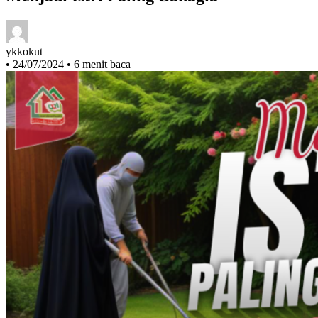
Menjadi Istri Paling Bahagia
ykkokut
•
24/07/2024
•
6 menit baca