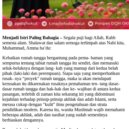
Menjadi Istri Paling Bahagia –
Segala puji bagi Allah, Rabb
semesta alam. Shalawat dan salam semoga terlimpah atas Nabi kita,
Muhammad, Amma ba’du:
Kebaikan rumah tangga bergantung pada pema- haman yang
sempurna tentang tabiat rumah tangga itu sendiri, dan memasuki
seluk-beluknya dengan lang- kah yang mantap dari kedua belah
pihak (laki-laki dan perempuan). Siapa saja yang memperhatikan
rusak- nya “proyek” rumah tangga, maka ia akan mendapati
kerusakan itu dikarenakan rusaknya pemahaman ten- tang dasar-
dasar rumah tangga dan hak-hak dan ke- wajiban di antara kedua
pasangan, terlebih di zaman kita sekarang ini yang didominasi
kejahilan terhadap prinsip-prinsip akhlak dan adab Islami, serta
merasa cukup dengan “kulit” ilmu pengetahuan dan strata
pendidikan modern. Karena itu, wanita Muslimah wajib memahami
beberapa akhlak, adab dan nasihat yang sudah semestinya
berhiaskan dengannya.