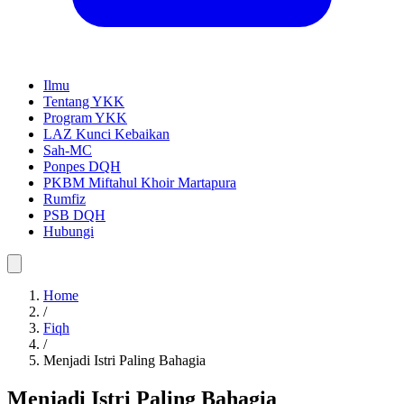
Ilmu
Tentang YKK
Program YKK
LAZ Kunci Kebaikan
Sah-MC
Ponpes DQH
PKBM Miftahul Khoir Martapura
Rumfiz
PSB DQH
Hubungi
Home
/
Fiqh
/
Menjadi Istri Paling Bahagia