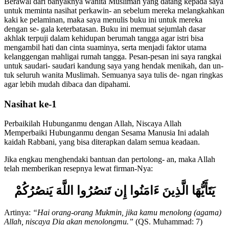
Berawal dari banyaknya wanita Muslimah yang datang kepada saya
untuk meminta nasihat perkawin- an sebelum mereka melangkahkan
kaki ke pelaminan, maka saya menulis buku ini untuk mereka
dengan se- gala keterbatasan. Buku ini memuat sejumlah dasar
akhlak terpuji dalam kehidupan berumah tangga agar istri bisa
mengambil hati dan cinta suaminya, serta menjadi faktor utama
kelanggengan mahligai rumah tangga. Pesan-pesan ini saya rangkai
untuk saudari- saudari kandung saya yang hendak menikah, dan un-
tuk seluruh wanita Muslimah. Semuanya saya tulis de- ngan ringkas
agar lebih mudah dibaca dan dipahami.
Nasihat ke-1
Perbaikilah Hubunganmu dengan Allah, Niscaya Allah
Memperbaiki Hubunganmu dengan Sesama Manusia Ini adalah
kaidah Rabbani, yang bisa diterapkan dalam semua keadaan.
Jika engkau menghendaki bantuan dan pertolong- an, maka Allah
telah memberikan resepnya lewat firman-Nya:
يَتَأَيُّهَا الَّذِينَ ءَامَنُوا إِن تَنصُرُوا اللَّهَ يَنصُرُكُمْ
Artinya:
“Hai orang-orang Mukmin, jika kamu menolong (agama)