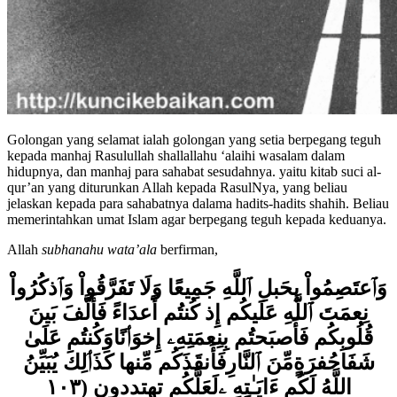
Golongan yang selamat ialah golongan yang setia berpegang teguh
kepada manhaj Rasulullah shallallahu ‘alaihi wasalam dalam
hidupnya, dan manhaj para sahabat sesudahnya. yaitu kitab suci al-
qur’an yang diturunkan Allah kepada RasulNya, yang beliau
jelaskan kepada para sahabatnya dalama hadits-hadits shahih. Beliau
memerintahkan umat Islam agar berpegang teguh kepada keduanya.
Allah
subhanahu wata’ala
berfirman,
وَٱعتَصِمُواْ بِحَبلِ ٱللَّهِ جَمِيعًا وَلَا تَفَرَّقُواْ‌ وَٱذكُرُواْ
نِعمَتَ ٱللَّهِ عَلَيكُم إِذ كُنتُم أَعدَاءً فَأَلَّفَ بَينَ
قُلُوبِكُم فَأَصبَحتُم بِنِعمَتِهِۦ إِخوَ
ٲ
نًاوَكُنتُم عَلَىٰ
شَفَاحُفرَةٍمِّنَ ٱلنَّارِفَأَنقَذَكُم مِّن
ها
كَذَ
ٲ
لِكَ يُبَيِّنُ