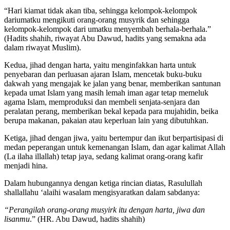
umat Islam ini. beliau bersabda,
“Hari kiamat tidak akan tiba, sehingga kelompok-kelompok
dariumatku mengikuti orang-orang musyrik dan sehingga
kelompok-kelompok dari umatku menyembah berhala-berhala.”
(Hadits shahih, riwayat Abu Dawud, hadits yang semakna ada
dalam riwayat Muslim).
Kedua, jihad dengan harta, yaitu menginfakkan harta untuk
penyebaran dan perluasan ajaran Islam, mencetak buku-buku
dakwah yang mengajak ke jalan yang benar, memberikan santunan
kepada umat Islam yang masih lemah iman agar tetap memeluk
agama Islam, memproduksi dan membeli senjata-senjara dan
peralatan perang, memberikan bekal kepada para mujahidin, beika
berupa makanan, pakaian atau keperluan lain yang dibutuhkan.
Ketiga, jihad dengan jiwa, yaitu bertempur dan ikut berpartisipasi di
medan peperangan untuk kemenangan Islam, dan agar kalimat Allah
(La ilaha illallah) tetap jaya, sedang kalimat orang-orang kafir
menjadi hina.
Dalam hubungannya dengan ketiga rincian diatas, Rasulullah
shallallahu ‘alaihi wasalam mengisyaratkan dalam sabdanya:
“Perangilah orang-orang musyirk itu dengan harta, jiwa dan
lisanmu
.” (HR. Abu Dawud, hadits shahih)