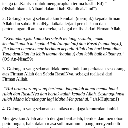
Sunnahku. Keduanya tidak akan berpisah sehingga mendatangiku di
telaga (al-Kautsar untuk mengucapkan terima kasih. Ed).”
(dishahihkan al-Albani dalam kitab Shahih al-Jami”).
2. Golongan yang selamat akan kembali (merujuk) kepada firman
Allah dan sabda RasulNya tatkala terjadi perselisihan dan
pertentangan di antara mereka, sebagai realisasi dari Firman Allah,
“Kemudian jika kamu berselisih tentang sesuatu, maka
kembalikanlah ia kepda Allah (al-qur’an) dan Rasul (sunnahnya),
jika kamu benar-benar beriman kepada Allah dan hari kemudian.
Yang demikian itu lebih utama (bagimu) dan lebih baik akibatnya.”
(QS An-Nisa:59)
3. Golongan yang selamat tidak mendahulukan perkataan seseorang
atas Firman Allah dan Sabda RasulNya, sebagai realisasi dari
Firman Alllah,
“Hai orang-orang yang beriman, janganlah kamu mendahului
Allah dan RasulNya dan bertakwalah kepada Allah. Sesungguhnya
Allah Maha Mendengar lagi Maha Mengetahui.”
(Al-Hujurat:1)
4. Golongan yang selamat senantiasa menjaga kemurnian tauhid
Mengesakan Allah adalah dengan beribadah, berdoa dan memohon