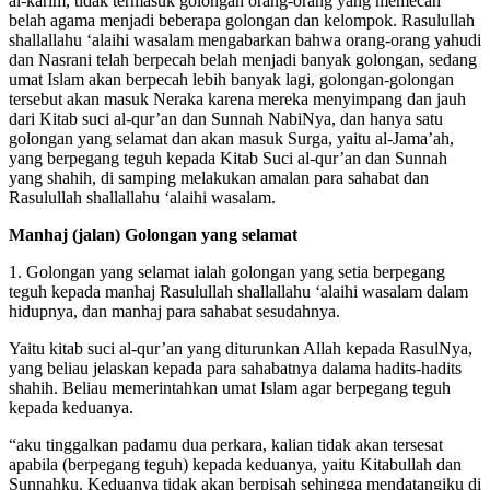
Allah memerintahkan agar kita berpegang teguh kepada al-qur’an
al-karim, tidak termasuk golongan orang-orang yang memecah
belah agama menjadi beberapa golongan dan kelompok. Rasulullah
shallallahu ‘alaihi wasalam mengabarkan bahwa orang-orang yahudi
dan Nasrani telah berpecah belah menjadi banyak golongan, sedang
umat Islam akan berpecah lebih banyak lagi, golongan-golongan
tersebut akan masuk Neraka karena mereka menyimpang dan jauh
dari Kitab suci al-qur’an dan Sunnah NabiNya, dan hanya satu
golongan yang selamat dan akan masuk Surga, yaitu al-Jama’ah,
yang berpegang teguh kepada Kitab Suci al-qur’an dan Sunnah
yang shahih, di samping melakukan amalan para sahabat dan
Rasulullah shallallahu ‘alaihi wasalam.
Manhaj (jalan) Golongan yang selamat
1. Golongan yang selamat ialah golongan yang setia berpegang
teguh kepada manhaj Rasulullah shallallahu ‘alaihi wasalam dalam
hidupnya, dan manhaj para sahabat sesudahnya.
Yaitu kitab suci al-qur’an yang diturunkan Allah kepada RasulNya,
yang beliau jelaskan kepada para sahabatnya dalama hadits-hadits
shahih. Beliau memerintahkan umat Islam agar berpegang teguh
kepada keduanya.
“aku tinggalkan padamu dua perkara, kalian tidak akan tersesat
apabila (berpegang teguh) kepada keduanya, yaitu Kitabullah dan