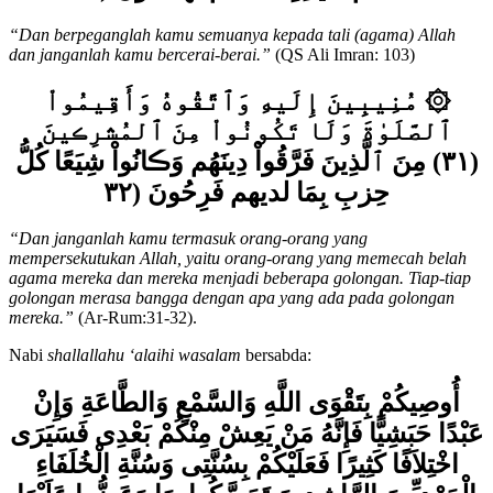
اللَّهُ لَكُم ءَايَـٰتِهِ ۦلَعَلَّكُم تهتددون (١٠٣
“Dan berpeganglah kamu semuanya kepada tali (agama) Allah
dan janganlah kamu bercerai-berai.”
(QS Ali Imran: 103)
۞ مُنِيبِينَ إِلَيهِ وَٱتَّقُوهُ وَأَقِيمُواْ
ٱلصَّلَوٰةَ وَلَا تَكُونُواْ مِنَ ٱلمُشرِ
ڪ
ينَ
(٣١) مِنَ ٱلَّذِينَ فَرَّقُواْ دِينَهُم وَ
ڪ
انُواْ شِيَعًا‌ كُلُّ
حِزبِ بِمَا لديهم فَرِحُونَ (٣٢
“Dan janganlah kamu termasuk orang-orang yang
mempersekutukan Allah, yaitu orang-orang yang memecah belah
agama mereka dan mereka menjadi beberapa golongan. Tiap-tiap
golongan merasa bangga dengan apa yang ada pada golongan
mereka.”
(Ar-Rum:31-32).
Nabi
shallallahu ‘alaihi wasalam
bersabda:
أُوصِيكُمْ بِتَقْوَى اللَّهِ وَالسَّمْعِ وَالطَّاعَةِ وَإِنْ
عَبْدًا حَبَشِيًّا فَإِنَّهُ مَنْ يَعِشْ مِنْكُمْ بَعْدِى فَسَيَرَى
اخْتِلاَفًا كَثِيرًا فَعَلَيْكُمْ بِسُنَّتِى وَسُنَّةِ الْخُلَفَاءِ