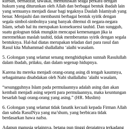
pertolongan, baik dalam masa sulit maupun lapang, menyembelih
kurban, bernadzar, tawakal, memutuskan seaga perkara dengan
hukum yang diturunkan oleh Allah dan berbagai bentuk ibadah lain
yang semuanya menjadi dasar bagi tegaknya Daulah Islamiyah yang
benar. Menjauhi dan membasmi berbagai bentuk syirik dengan
segala simbol-simbolnya yang banyak ditemui di negara-negara
Islam, sebab hal itu merupakan konsekuensi tauhid. Dan sungguh,
suatu golognan tidak mungkin mencapai kemenangan jika ia
meremehkan maslah tauhid, tidak memberantas syirik dengan segala
bentuknya. Hal-hal diatas merupakan teladan dari para rasul dan
Rasul kita Muhammad shallallahu ‘alaihi wasalam.
5. Golongan yang selamat senang menghidupkan sunnah Rasulullah
dalam ibadah, prilaku, dan dalam segenap hidupnya.
Karena itu mereka menjadi orang-orang asing di tengah kaumnya,
sebagaimana disabdakan oleh Nabi shallallahu ‘alaihi wasalam,
“sesungguhnya Islam pada permulaannya adalah asing dan akan
kembali menjadi asing seperti para permulaannya, maka keuntungan
besarlah bagi orang-orang yang asing.” (HR. Muslim)
6. Golongan yang selamat tidak fanatik kecuali kepada Firman Allah
dan sabda RasulNya yang ma’shum, yang berbicara tidak
berdasarkan hawa nafsu.