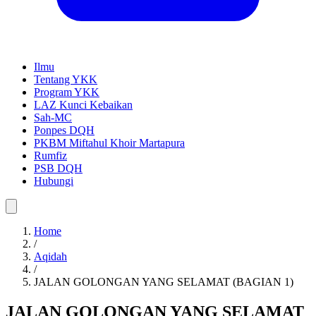
Ilmu
Tentang YKK
Program YKK
LAZ Kunci Kebaikan
Sah-MC
Ponpes DQH
PKBM Miftahul Khoir Martapura
Rumfiz
PSB DQH
Hubungi
Home
/
Aqidah
/
JALAN GOLONGAN YANG SELAMAT (BAGIAN 1)