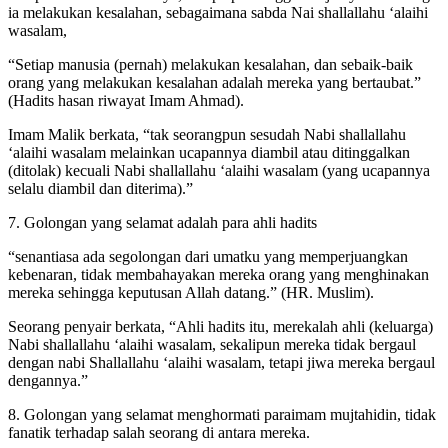
Adapun manusia selainnya, betapa pun tinggi derajatnya terkadang
ia melakukan kesalahan, sebagaimana sabda Nai shallallahu ‘alaihi
wasalam,
“Setiap manusia (pernah) melakukan kesalahan, dan sebaik-baik
orang yang melakukan kesalahan adalah mereka yang bertaubat.”
(Hadits hasan riwayat Imam Ahmad).
Imam Malik berkata, “tak seorangpun sesudah Nabi shallallahu
‘alaihi wasalam melainkan ucapannya diambil atau ditinggalkan
(ditolak) kecuali Nabi shallallahu ‘alaihi wasalam (yang ucapannya
selalu diambil dan diterima).”
7. Golongan yang selamat adalah para ahli hadits
“senantiasa ada segolongan dari umatku yang memperjuangkan
kebenaran, tidak membahayakan mereka orang yang menghinakan
mereka sehingga keputusan Allah datang.” (HR. Muslim).
Seorang penyair berkata, “Ahli hadits itu, merekalah ahli (keluarga)
Nabi shallallahu ‘alaihi wasalam, sekalipun mereka tidak bergaul
dengan nabi Shallallahu ‘alaihi wasalam, tetapi jiwa mereka bergaul
dengannya.”
8. Golongan yang selamat menghormati paraimam mujtahidin, tidak