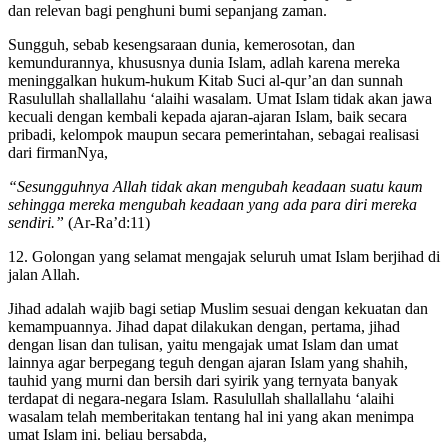
baik bagi mereka. Hukum-hukumNya abadi sepanjang masa, cocok
dan relevan bagi penghuni bumi sepanjang zaman.
Sungguh, sebab kesengsaraan dunia, kemerosotan, dan
kemundurannya, khususnya dunia Islam, adlah karena mereka
meninggalkan hukum-hukum Kitab Suci al-qur’an dan sunnah
Rasulullah shallallahu ‘alaihi wasalam. Umat Islam tidak akan jawa
kecuali dengan kembali kepada ajaran-ajaran Islam, baik secara
pribadi, kelompok maupun secara pemerintahan, sebagai realisasi
dari firmanNya,
“Sesungguhnya Allah tidak akan mengubah keadaan suatu kaum
sehingga mereka mengubah keadaan yang ada para diri mereka
sendiri.”
(Ar-Ra’d:11)
12. Golongan yang selamat mengajak seluruh umat Islam berjihad di
jalan Allah.
Jihad adalah wajib bagi setiap Muslim sesuai dengan kekuatan dan
kemampuannya. Jihad dapat dilakukan dengan, pertama, jihad
dengan lisan dan tulisan, yaitu mengajak umat Islam dan umat
lainnya agar berpegang teguh dengan ajaran Islam yang shahih,
tauhid yang murni dan bersih dari syirik yang ternyata banyak
terdapat di negara-negara Islam. Rasulullah shallallahu ‘alaihi
wasalam telah memberitakan tentang hal ini yang akan menimpa