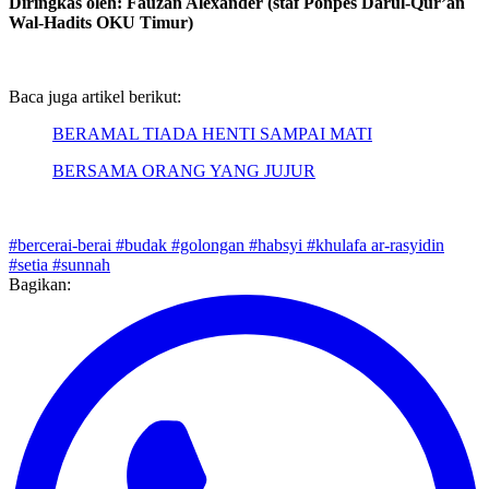
Diringkas oleh: Fauzan Alexander (staf Ponpes Darul-Qur’an
Wal-Hadits OKU Timur)
Baca juga artikel berikut:
BERAMAL TIADA HENTI SAMPAI MATI
BERSAMA ORANG YANG JUJUR
#bercerai-berai
#budak
#golongan
#habsyi
#khulafa ar-rasyidin
#setia
#sunnah
Bagikan: