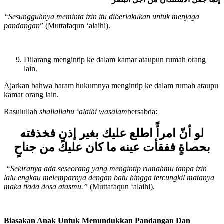
إنما جعل الاستئذان من أجل البصر
“Sesungguhnya meminta izin itu diberlakukan untuk menjaga
pandangan
” (Muttafaqun ‘alaihi).
Dilarang mengintip ke dalam kamar ataupun rumah orang
lain.
Ajarkan bahwa haram hukumnya mengintip ke dalam rumah ataupu
kamar orang lain.
Rasulullah
shallallahu ‘alaihi wasalam
bersabda:
لو أنّ امرأً اطلع عليك بغير إذنٍ فخذفته
بحصاةٍ ففقأت عينه ما كان عليك من جناحٍ
“Sekiranya ada seseorang yang mengintip rumahmu tanpa izin
lalu engkau melemparnya dengan batu hingga tercungkil matanya
maka tiada dosa atasmu.”
(Muttafaqun ‘alaihi).