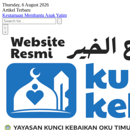
Skip to content
Thursday, 6 August 2026
Artikel Terbaru
Penyerahan SK LAZ Kunci Kebaikan OKU Timur, Tonggak Baru
Penguatan Pelayanan Umat