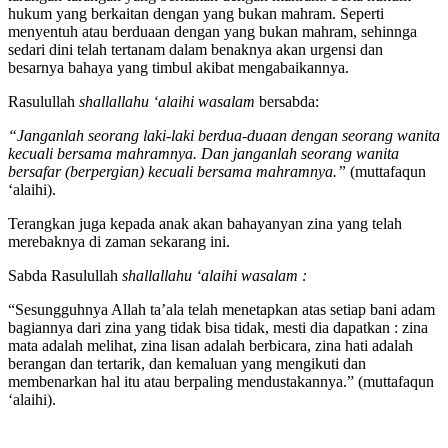
larangan-larangan yang berkaitan dengan mahram. Serta hukum-
hukum yang berkaitan dengan yang bukan mahram. Seperti
menyentuh atau berduaan dengan yang bukan mahram, sehinnga
sedari dini telah tertanam dalam benaknya akan urgensi dan
besarnya bahaya yang timbul akibat mengabaikannya.
Rasulullah
shallallahu ‘alaihi wasalam
bersabda:
“Janganlah seorang laki-laki berdua-duaan dengan seorang wanita
kecuali bersama mahramnya. Dan janganlah seorang wanita
bersafar (berpergian) kecuali bersama mahramnya.”
(muttafaqun
‘alaihi).
Terangkan juga kepada anak akan bahayanyan zina yang telah
merebaknya di zaman sekarang ini.
Sabda Rasulullah
shallallahu ‘alaihi wasalam :
“Sesungguhnya Allah ta’ala telah menetapkan atas setiap bani adam
bagiannya dari zina yang tidak bisa tidak, mesti dia dapatkan : zina
mata adalah melihat, zina lisan adalah berbicara, zina hati adalah
berangan dan tertarik, dan kemaluan yang mengikuti dan
membenarkan hal itu atau berpaling mendustakannya.” (muttafaqun
‘alaihi).