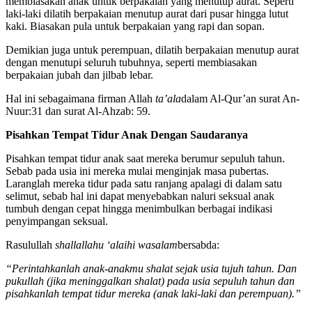
Sedari dini mungkin orang tua mengajarkan dengan cara
membiasakan anak untuk berpakaian yang menutup aurat. Seperti
laki-laki dilatih berpakaian menutup aurat dari pusar hingga lutut
kaki. Biasakan pula untuk berpakaian yang rapi dan sopan.
Demikian juga untuk perempuan, dilatih berpakaian menutup aurat
dengan menutupi seluruh tubuhnya, seperti membiasakan
berpakaian jubah dan jilbab lebar.
Hal ini sebagaimana firman Allah
ta’ala
dalam Al-Qur’an surat An-
Nuur:31 dan surat Al-Ahzab: 59.
Pisahkan Tempat Tidur Anak Dengan Saudaranya
Pisahkan tempat tidur anak saat mereka berumur sepuluh tahun.
Sebab pada usia ini mereka mulai menginjak masa pubertas.
Laranglah mereka tidur pada satu ranjang apalagi di dalam satu
selimut, sebab hal ini dapat menyebabkan naluri seksual anak
tumbuh dengan cepat hingga menimbulkan berbagai indikasi
penyimpangan seksual.
Rasulullah
shallallahu ‘alaihi wasalam
bersabda:
“Perintahkanlah anak-anakmu shalat sejak usia tujuh tahun. Dan
pukullah (jika meninggalkan shalat) pada usia sepuluh tahun dan
pisahkanlah tempat tidur mereka (anak laki-laki dan perempuan).”