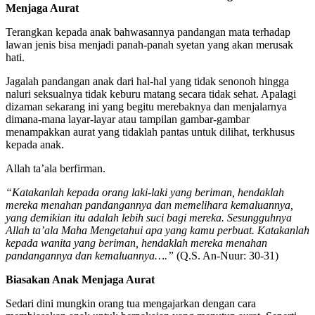
Biasakan Anak Untuk Menundukkan Pandangan Dan
Menjaga Aurat
Terangkan kepada anak bahwasannya pandangan mata terhadap
lawan jenis bisa menjadi panah-panah syetan yang akan merusak
hati.
Jagalah pandangan anak dari hal-hal yang tidak senonoh hingga
naluri seksualnya tidak keburu matang secara tidak sehat. Apalagi
dizaman sekarang ini yang begitu merebaknya dan menjalarnya
dimana-mana layar-layar atau tampilan gambar-gambar
menampakkan aurat yang tidaklah pantas untuk dilihat, terkhusus
kepada anak.
Allah ta’ala berfirman.
“Katakanlah kepada orang laki-laki yang beriman, hendaklah
mereka menahan pandangannya dan memelihara kemaluannya,
yang demikian itu adalah lebih suci bagi mereka. Sesungguhnya
Allah ta’ala Maha Mengetahui apa yang kamu perbuat. Katakanlah
kepada wanita yang beriman, hendaklah mereka menahan
pandangannya dan kemaluannya….”
(Q.S. An-Nuur: 30-31)
Biasakan Anak Menjaga Aurat