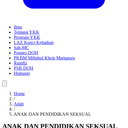
Ilmu
Tentang YKK
Program YKK
LAZ Kunci Kebaikan
Sah-MC
Ponpes DQH
PKBM Miftahul Khoir Martapura
Rumfiz
PSB DQH
Hubungi
Home
/
Adab
/
ANAK DAN PENDIDIKAN SEKSUAL