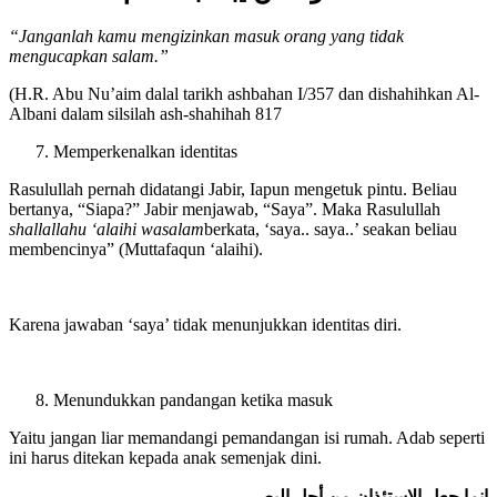
لاتأذنوا لمن يبدأ بالسلام
“Janganlah kamu mengizinkan masuk orang yang tidak
mengucapkan salam.”
(H.R. Abu Nu’aim dalal tarikh ashbahan I/357 dan dishahihkan Al-
Albani dalam silsilah ash-shahihah 817
Memperkenalkan identitas
Rasulullah pernah didatangi Jabir, Iapun mengetuk pintu. Beliau
bertanya, “Siapa?” Jabir menjawab, “Saya”. Maka Rasulullah
shallallahu ‘alaihi wasalam
berkata, ‘saya.. saya..’ seakan beliau
membencinya” (Muttafaqun ‘alaihi).
Karena jawaban ‘saya’ tidak menunjukkan identitas diri.
Menundukkan pandangan ketika masuk
Yaitu jangan liar memandangi pemandangan isi rumah. Adab seperti
ini harus ditekan kepada anak semenjak dini.