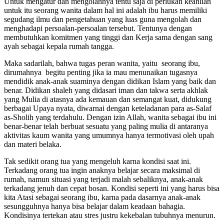
Untuk mengatur dan mengolahnya tentu saja di perlukan keahlian
untuk itu seorang wanita dalam hal ini adalah ibu harus memiliki
segudang ilmu dan pengetahuan yang luas guna mengolah dan
menghadapi persoalan-persoalan tersebut. Tentunya dengan
membutuhkan komitmen yang tinggi dan Kerja sama dengan sang
ayah sebagai kepala rumah tangga.
Maka sadarilah, bahwa tugas peran wanita, yaitu seorang ibu,
dirumahnya begitu penting jika ia mau menunaikan tugasnya
mendidik anak-anak suaminya dengan didikan Islam yang baik dan
benar. Didikan shaleh yang didasari iman dan takwa serta akhlak
yang Mulia di atasnya ada kemauan dan semangat kuat, didukung
berbagai Upaya nyata, diwarnai dengan keteladanan para as-Salaf
as-Sholih yang terdahulu. Dengan izin Allah, wanita sebagai ibu ini
benar-benar telah berbuat sesuatu yang paling mulia di antaranya
aktivitas kaum wanita yang umumnya hanya termotivasi oleh upah
dan materi belaka.
Tak sedikit orang tua yang mengeluh karna kondisi saat ini.
Terkadang orang tua ingin anaknya belajar secara maksimal di
rumah, namun situasi yang terjadi malah sebaliknya, anak-anak
terkadang jenuh dan cepat bosan. Kondisi seperti ini yang harus bisa
kita Atasi sebagai seorang ibu, karna pada dasarnya anak-anak
sesungguhnya hanya bisa belajar dalam keadaan bahagia.
Kondisinya tertekan atau stres justru kekebalan tubuhnya menurun.