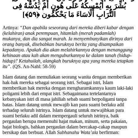
بُشِّرَ بِهِ أَيُمْسِكُهُ عَلَى هُونٍ أَمْ يَدُسُّهُ فِى
التُّرَابِ أَلَاسَاءَ مَا يَحْكُمُون ﴿۵۹﴾]
Artinya:
“Dan apabila seseorang dari mereka diberi kabar dengan
(kelahiran) anak perempuan, hitamlah (merah padamlah)
mukanya, dan dia sangat marah. Ia menyembunyikan dirinya dari
orang banyak, disebabkan buruknya berita yang disampaikan
kepadanya. Apakah dia akan melahirkannya dengan menanggung
kehinaan atau kah akan menguburkannya ke dalam tanah (hidup-
hidup)? Ketahuilah, alangkah buruknya apa yang mereka tetapkan
itu”.
(QS. An-Nahl: 58-59)
Islam datang dan memuliakan seorang wanita dengan memberikan
hak-hak mereka sebagai seorang istri. Sebagai istri, Islam
memberikan hak mereka dengan mengharamkannya kaum laki-laki
poligami lebih dari empat istri. Sebagaimana tertelantarnya
kebanyakan istri di masa jahiliah sebab suami berpoligami tanpa
batas. Islam datang untuk mewajib kan para suami berlaku adil
terhadap seluruh istrinya. Islam datang untuk mewajibkan para
suami berlaku adil dalam mempergauli seluruh istrinya, baik
pergaulan berupa memenuhi hajat makan, minum, serta pakaian,
hajat biologis, bahkan pergaulan dalam bercakap-cakap maupun
bersikap dan berbuat. Allah
Subhanahu Wata’ala
berfirman: