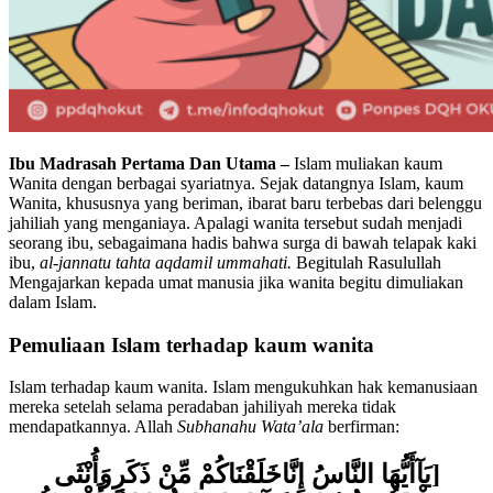
Ibu Madrasah Pertama Dan Utama –
Islam muliakan kaum
Wanita dengan berbagai syariatnya. Sejak datangnya Islam, kaum
Wanita, khususnya yang beriman, ibarat baru terbebas dari belenggu
jahiliah yang menganiaya. Apalagi wanita tersebut sudah menjadi
seorang ibu, sebagaimana hadis bahwa surga di bawah telapak kaki
ibu,
al-jannatu tahta aqdamil ummahati.
Begitulah Rasulullah
Mengajarkan kepada umat manusia jika wanita begitu dimuliakan
dalam Islam.
Pemuliaan Islam terhadap kaum wanita
Islam terhadap kaum wanita. Islam mengukuhkan hak kemanusiaan
mereka setelah selama peradaban jahiliyah mereka tidak
mendapatkannya. Allah
Subhanahu Wata’ala
berfirman:
يَآأَيُّهَا النَّاسُ إِنَّاخَلَقْنَاكُمْ مِّنْ ذَكَرٍوَأُنْثَى
[