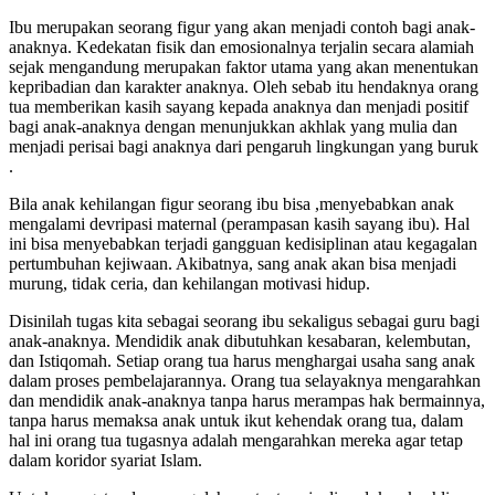
Ibu merupakan seorang figur yang akan menjadi contoh bagi anak-
anaknya. Kedekatan fisik dan emosionalnya terjalin secara alamiah
sejak mengandung merupakan faktor utama yang akan menentukan
kepribadian dan karakter anaknya. Oleh sebab itu hendaknya orang
tua memberikan kasih sayang kepada anaknya dan menjadi positif
bagi anak-anaknya dengan menunjukkan akhlak yang mulia dan
menjadi perisai bagi anaknya dari pengaruh lingkungan yang buruk
.
Bila anak kehilangan figur seorang ibu bisa ,menyebabkan anak
mengalami devripasi maternal (perampasan kasih sayang ibu). Hal
ini bisa menyebabkan terjadi gangguan kedisiplinan atau kegagalan
pertumbuhan kejiwaan. Akibatnya, sang anak akan bisa menjadi
murung, tidak ceria, dan kehilangan motivasi hidup.
Disinilah tugas kita sebagai seorang ibu sekaligus sebagai guru bagi
anak-anaknya. Mendidik anak dibutuhkan kesabaran, kelembutan,
dan Istiqomah. Setiap orang tua harus menghargai usaha sang anak
dalam proses pembelajarannya. Orang tua selayaknya mengarahkan
dan mendidik anak-anaknya tanpa harus merampas hak bermainnya,
tanpa harus memaksa anak untuk ikut kehendak orang tua, dalam
hal ini orang tua tugasnya adalah mengarahkan mereka agar tetap
dalam koridor syariat Islam.