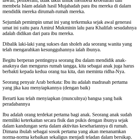
lawan, pemberani, tidak takut untuk membela kebenaran dan
membela Islam adalah hasil Mujahadah para ibu mereka di dalam
mendidik mereka dirumah-rumah mereka.
Sejumlah pemimpin umat ini yang terkemuka sejak awal generasi
umat ini yaitu para Amirul Mukminin lalu para Khalifah sesudahnya
adalah didikan dari para ibu mereka.
Dibalik laki-laki yang sukses dan sholeh ada seorang wanita yang
telah mengarahkan kesungguhannya ialah ibunya.
Begitu berperan pentingnya seorang ibu dalam mendidik anak-
anaknya dan mengurus rumah tangga, kita sebagai anak juga harus
berbakti kepada kedua orang tua kita, dan meminta ridha-Nya.
Seorang penyair Arab berkata: Ibu itu adalah madrasah pertama
yang jika kau menyiapkannya (dengan baik)
Berarti kau telah menyiapkan (munculnya) bangsa yang baik
peradabannya
Ibu adalah orang terdekat pertama bagi anak. Seorang anak sudah
memiliki keterkaitan secara fisik dan psikis dengan ibunya sejak
dalam kandungan serta dalam aktivitas kesehariannya di rumah.
Dimana ibulah sebagai sosok pertama yang akan menanamkan
norma-norma kebaikan sekaligus menjadi teladan dalam bersikap.