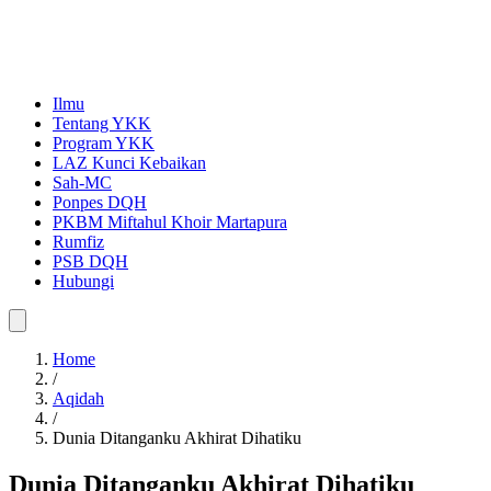
Ilmu
Tentang YKK
Program YKK
LAZ Kunci Kebaikan
Sah-MC
Ponpes DQH
PKBM Miftahul Khoir Martapura
Rumfiz
PSB DQH
Hubungi
Home
/
Aqidah
/
Dunia Ditanganku Akhirat Dihatiku
Dunia Ditanganku Akhirat Dihatiku