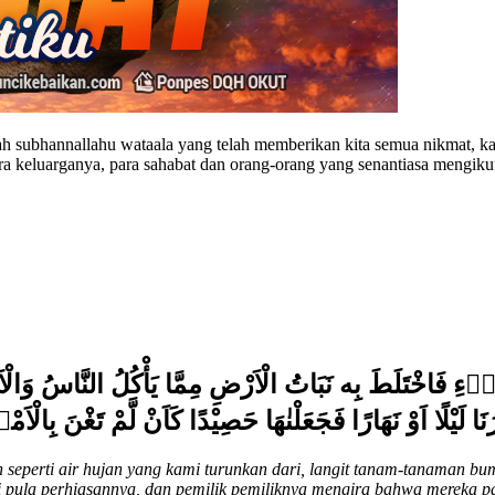
lah subhannallahu wataala yang telah memberikan kita semua nikmat, k
a keluarganya, para sahabat dan orang-orang yang senantiasa mengikut
مَاۤءِ فَاخْتَلَطَ بِه نَبَاتُ الْاَرْضِ مِمَّا يَأْكُلُ النَّاسُ وَالْا
مْرُنَا لَيْلًا اَوْ نَهَارًا فَجَعَلْنٰهَا حَصِيْدًا كَاَنْ لَّمْ تَغْنَ بِالْ
eperti air hujan yang kami turunkan dari, langit tanam-tanaman bum
pula perhiasannya, dan pemilik pemiliknya mengira bahwa mereka pas