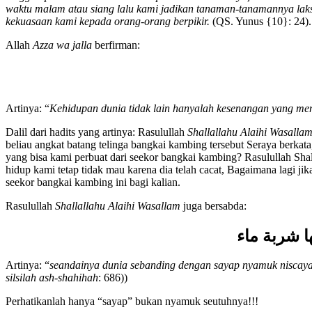
waktu malam atau siang lalu kami jadikan tanaman-tanamannya lak
kekuasaan kami kepada orang-orang berpikir.
(QS. Yunus {10}: 24).
Allah
Azza wa jalla
berfirman:
Artinya: “
Kehidupan dunia tidak lain hanyalah kesenangan yang 
Dalil dari hadits yang artinya: Rasulullah
Shallallahu Alaihi Wasalla
beliau angkat batang telinga bangkai kambing tersebut Seraya berkat
yang bisa kami perbuat dari seekor bangkai kambing? Rasulullah Sha
hidup kami tetap tidak mau karena dia telah cacat, Bagaimana lagi jik
seekor bangkai kambing ini bagi kalian.
Rasulullah
Shallallahu Alaihi Wasallam
juga bersabda:
ا شربة ماء
Artinya: “
seandainya dunia sebanding dengan sayap nyamuk niscaya 
silsilah ash-shahihah
: 686))
Perhatikanlah hanya “sayap” bukan nyamuk seutuhnya!!!