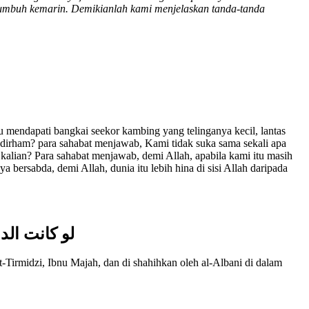
tumbuh kemarin. Demikianlah kami menjelaskan tanda-tanda
u mendapati bangkai seekor kambing yang telinganya kecil, lantas
u dirham? para sahabat menjawab, Kami tidak suka sama sekali apa
kalian? Para sahabat menjawab, demi Allah, apabila kami itu masih
 bersabda, demi Allah, dunia itu lebih hina di sisi Allah daripada
لو كانت الد
-Tirmidzi, Ibnu Majah, dan di shahihkan oleh al-Albani di dalam