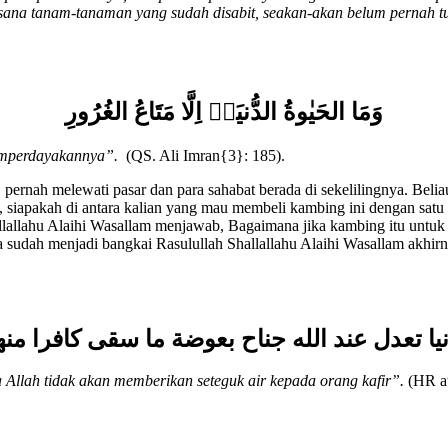
sana tanam-tanaman yang sudah disabit, seakan-akan belum pernah 
وَمَا الحَيٰوةُ الدُّنيَاۤ اِلَّا مَتَاعُ الغُرُورِ‏
memperdayakannya”.
(QS. Ali Imran{3}: 185).
m
pernah melewati pasar dan para sahabat berada di sekelilingnya. Belia
a, siapakah di antara kalian yang mau membeli kambing ini dengan sat
llallahu Alaihi Wasallam menjawab, Bagaimana jika kambing itu untuk 
a sudah menjadi bangkai Rasulullah Shallallahu Alaihi Wasallam akhirnya
نيا تعدل عند الله جناح بعوضة ما سقى كافرا منه
Allah tidak akan memberikan seteguk air kepada orang kafir”.
(HR at