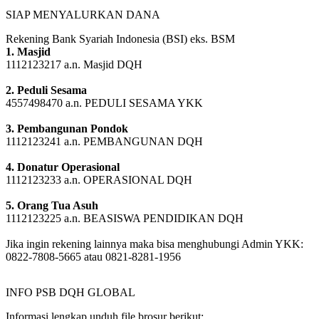
SIAP MENYALURKAN DANA
Rekening Bank Syariah Indonesia (BSI) eks. BSM
1. Masjid
1112123217 a.n. Masjid DQH
2. Peduli Sesama
4557498470 a.n. PEDULI SESAMA YKK
3. Pembangunan Pondok
1112123241 a.n. PEMBANGUNAN DQH
4. Donatur Operasional
1112123233 a.n. OPERASIONAL DQH
5. Orang Tua Asuh
1112123225 a.n. BEASISWA PENDIDIKAN DQH
Jika ingin rekening lainnya maka bisa menghubungi Admin YKK:
0822-7808-5665 atau 0821-8281-1956
INFO PSB DQH GLOBAL
Informasi lengkap unduh file brosur berikut: