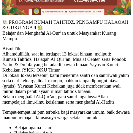
PROGRAM RUMAH TAHFIDZ, PENGAMPU HALAQAH
& GURU NGAJI
Belajar dan Menghafal Al-Qur’an untuk Masyarakat Kurang
Mampu
Bismillāh.
Alhamdulillāh, saat ini terdapat 13 lokasi binaan, meliputi:
Rumah Tahfidz, Halaqah Al-Qur’an, Mualaf Center, serta Pondok
Yatim & Du’afa yang berada di bawah binaan Yayasan Kunci
Kebaikan (YKK) OKU Timur.
Di lokasi-lokasi tersebut, kami menerima santri dan santriwati yatim
serta dari keluarga tidak mampu, bahkan tanpa dipungut biaya
(gratis). Yayasan Kunci Kebaikan juga tidak memberatkan wali
murid dalam pembiayaan rumah tahfidz binaan.
Selain menghafal Al-Qur’an, para santri juga insyaAllah
mempelajari ilmu-ilmu keislaman serta menghafal Al-Hadits.
Tempat-tempat ini pun terbuka bagi masyarakat umum, baik dewasa
maupun remaja—khususnya warga sekitar—untuk:
Belajar agama Islam
Belajar bahasa Arab