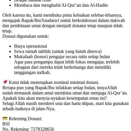
Membaca dan menghafal Al-Qur’an dan Al-Hadits
Oleh karena itu, kami membuka pintu kebaikan selebar-lebarnya,
mengajak Bapak/Ibu/Saudara/i untuk berkolaborasi dalam dakwah
dan pembinaan umat dengan menjadi donatur tetap maupun tidak
tetap.
Donasi digunakan untuk:
Biaya operasional
Sewa rumah tahfidz (untuk yang butuh disewa)
Mukafaah (honor) pengajar secara rutin setiap bulan
Agar para pengampu dapat lebih fokus mengajar, terlebih
sebagian dari mereka telah berkeluarga dan memiliki
tanggungan nafkah.
Kami tidak menetapkan nominal minimal donasi.
Berapa pun yang Bapak/Ibu infakkan setiap bulan, insyaAllah
sudah termasuk dalam amal membina umat dan menjaga Al-Qur’an.
Apakah kita akan menyia-nyiakan kesempatan emas ini?
Selagi Allah masih memberi usia dan harta titipan, mari kita gunakan
sebaik-baiknya di jalan-Nya.
Rekening Donasi:
BSI
No. Rekening: 7278328656