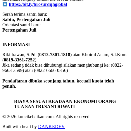
https://bit.ly/brosurdqhglobal
Serah terima santri baru:
Sabtu, Pertengahan Juli
Orientasi santri baru:
Pertengahan Juli
INFORMASI
Riki Irawan, S.Pd. (
0812-7301-1818
) atau Khoirul Anam, S.I.Kom.
(
0819-3361-7252
)
Jika sedang tidak bisa dihubungi silakan menghubungi ke: (0822-
9663-3599) atau (0822-6666-0856)
Pendaftaran dibuka sepnjang tahun, kecuali kuota telah
penuh.
BIAYA SESUAI KEADAAN EKONOMI ORANG
TUA SANTRI/SANTRIWATI
© 2026 kuncikebaikan.com. All rights reserved.
Built with heart by
DANKEDEV