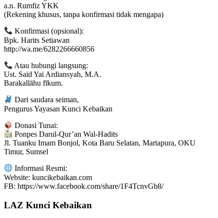
a.n. Rumfiz YKK
(Rekening khusus, tanpa konfirmasi tidak mengapa)
Konfirmasi (opsional):
Bpk. Harits Setiawan
http://wa.me/6282266660856
Atau hubungi langsung:
Ust. Said Yai Ardiansyah, M.A.
Barakallāhu fīkum.
Dari saudara seiman,
Pengurus Yayasan Kunci Kebaikan
Donasi Tunai:
Ponpes Darul-Qur’an Wal-Hadits
Jl. Tuanku Imam Bonjol, Kota Baru Selatan, Martapura, OKU
Timur, Sumsel
Informasi Resmi:
Website: kuncikebaikan.com
FB: https://www.facebook.com/share/1F4TcnvGb8/
LAZ Kunci Kebaikan