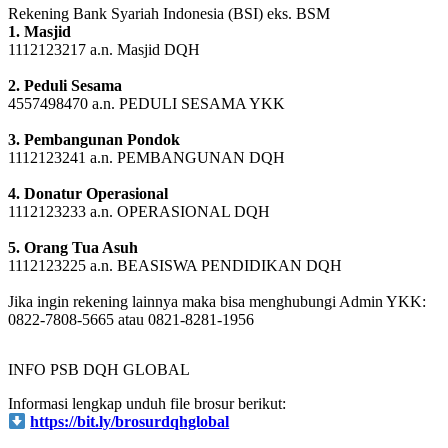
Rekening Bank Syariah Indonesia (BSI) eks. BSM
1. Masjid
1112123217 a.n. Masjid DQH
2. Peduli Sesama
4557498470 a.n. PEDULI SESAMA YKK
3. Pembangunan Pondok
1112123241 a.n. PEMBANGUNAN DQH
4. Donatur Operasional
1112123233 a.n. OPERASIONAL DQH
5. Orang Tua Asuh
1112123225 a.n. BEASISWA PENDIDIKAN DQH
Jika ingin rekening lainnya maka bisa menghubungi Admin YKK:
0822-7808-5665 atau 0821-8281-1956
INFO PSB DQH GLOBAL
Informasi lengkap unduh file brosur berikut:
https://bit.ly/brosurdqhglobal