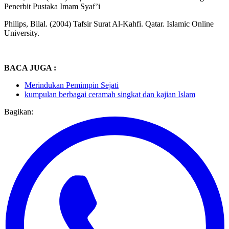
Katsir, Ibnu. (2005).
Tafsir Ibnu Katsir Jilid
5
Cetakan
4
. Bogor.
Penerbit Pustaka Imam Syaf’i
Philips, Bilal. (2004) Tafsir Surat Al-Kahfi. Qatar. Islamic Online
University.
BACA JUGA :
Merindukan Pemimpin Sejati
kumpulan berbagai ceramah singkat dan kajian Islam
Bagikan: