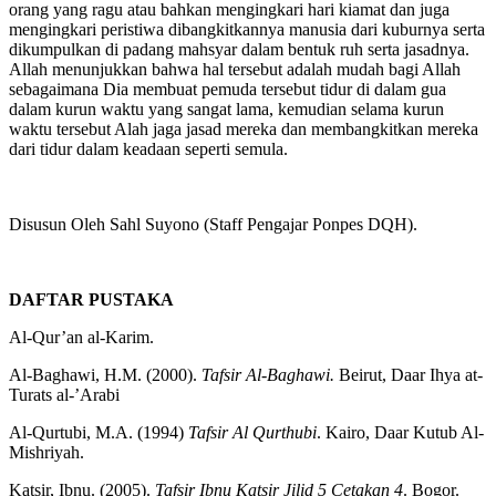
merupakan tanda atau hujjah yang Allah berikan kepada orang-
orang yang ragu atau bahkan mengingkari hari kiamat dan juga
mengingkari peristiwa dibangkitkannya manusia dari kuburnya serta
dikumpulkan di padang mahsyar dalam bentuk ruh serta jasadnya.
Allah menunjukkan bahwa hal tersebut adalah mudah bagi Allah
sebagaimana Dia membuat pemuda tersebut tidur di dalam gua
dalam kurun waktu yang sangat lama, kemudian selama kurun
waktu tersebut Alah jaga jasad mereka dan membangkitkan mereka
dari tidur dalam keadaan seperti semula.
Disusun Oleh Sahl Suyono (Staff Pengajar Ponpes DQH).
DAFTAR PUSTAKA
Al-Qur’an al-Karim.
Al-Baghawi, H.M. (2000).
Tafsir Al-Baghawi.
Beirut, Daar Ihya at-
Turats al-’Arabi
Al-Qurtubi, M.A. (1994)
Tafsir Al Qurthubi
. Kairo, Daar Kutub Al-
Mishriyah.