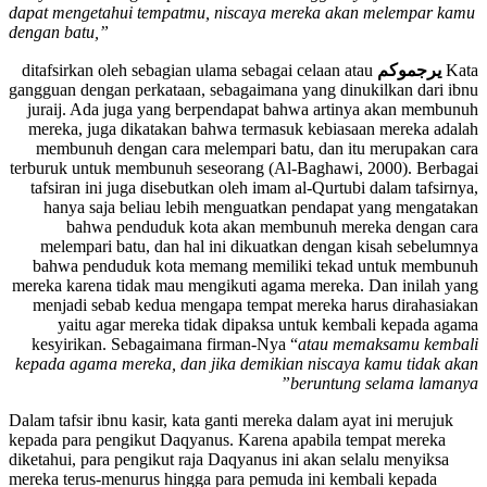
hikayatkan tentang ucapkan mereka: “
Sesungguhnya jika mereka
dapat mengetahui tempatmu, niscaya mereka akan melempar kamu
dengan batu,”
ditafsirkan oleh sebagian ulama sebagai celaan atau
يرجموكم
Kata
gangguan dengan perkataan, sebagaimana yang dinukilkan dari ibnu
juraij. Ada juga yang berpendapat bahwa artinya akan membunuh
mereka, juga dikatakan bahwa termasuk kebiasaan mereka adalah
membunuh dengan cara melempari batu, dan itu merupakan cara
terburuk untuk membunuh seseorang (Al-Baghawi, 2000). Berbagai
tafsiran ini juga disebutkan oleh imam al-Qurtubi dalam tafsirnya,
hanya saja beliau lebih menguatkan pendapat yang mengatakan
bahwa penduduk kota akan membunuh mereka dengan cara
melempari batu, dan hal ini dikuatkan dengan kisah sebelumnya
bahwa penduduk kota memang memiliki tekad untuk membunuh
mereka karena tidak mau mengikuti agama mereka. Dan inilah yang
menjadi sebab kedua mengapa tempat mereka harus dirahasiakan
yaitu agar mereka tidak dipaksa untuk kembali kepada agama
kesyirikan. Sebagaimana firman-Nya “
atau memaksamu kembali
kepada agama mereka, dan jika demikian niscaya kamu tidak akan
”
beruntung selama lamanya
Dalam tafsir ibnu kasir, kata ganti mereka dalam ayat ini merujuk
kepada para pengikut Daqyanus. Karena apabila tempat mereka
diketahui, para pengikut raja Daqyanus ini akan selalu menyiksa