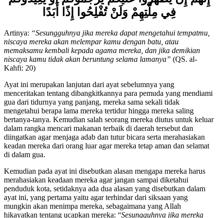
إِنَّهُمْ إِنْ يَظْهَرُوا عَلَيْكُمْ يَرْجُمُوكُمْ أَوْ يُعِيدُوكُمْ
فِي مِلَّتِهِمْ وَلَنْ تُفْلِحُوا إِذًا أَبَدًا
Artinya:
“Sesungguhnya jika mereka dapat mengetahui tempatmu,
niscaya mereka akan melempar kamu dengan batu, atau
memaksamu kembali kepada agama mereka, dan jika demikian
niscaya kamu tidak akan beruntung selama lamanya
”
(QS. al-
Kahfi: 20)
Ayat ini merupakan lanjutan dari ayat sebelumnya yang
menceritakan tentang dibangkitkannya para pemuda yang mendiami
gua dari tidurnya yang panjang, mereka sama sekali tidak
mengetahui berapa lama mereka tertidur hingga mereka saling
bertanya-tanya. Kemudian salah seorang mereka diutus untuk keluar
dalam rangka mencari makanan terbaik di daerah tersebut dan
diingatkan agar menjaga adab dan tutur bicara serta merahasiakan
keadan mereka dari orang luar agar mereka tetap aman dan selamat
di dalam gua.
Kemudian pada ayat ini disebutkan alasan mengapa mereka harus
merahasiakan keadaan mereka agar jangan sampai diketahui
penduduk kota, setidaknya ada dua alasan yang disebutkan dalam
ayat ini, yang pertama yaitu agar terhindar dari siksaan yang
mungkin akan menimpa mereka, sebagaimana yang Allah