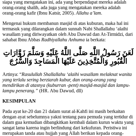
peribadatan di atasnya.”
Para ulama berselisih pendapat tentang
siapa yang mengatakan ini, ada yang berpendapat mereka adalah
orang-orang shalih, ada juga yang mengatakan mereka adalah
orang-orang kafir (Ibnu Katsir, 2005).
Allahu a’lam.
Mengenai hukum membanun masjid di atas kuburan, maka hal ini
termasuk yang dilarangkan dalam sunnah Nabi Shallallahu ‘alaihi
wasallam yang diriwayatkan oleh Abu Dawud dan At-Tirmidzi, dari
sahabat Ibnu Abbas
Radhiyallahu Anhuma
ia berkata:
لَعَنَ رَسُولُ اللَّهِ صَلَّى اللَّهُ عَلَيْهِ وَسَلَّمَ زَوَّارَاتِ
الْقُبُورِ وَالْمُتَّخِذِينَ عَلَيْهَا الْمَسَاجِدَ وَالسُّرُجَ
Artinya: “
Rasulullah Shallallahu ‘alaihi wasallam melaknat wanita
yang terlalu sering berziarah kubur, dan orang-orang yang
mendirikan di atasnya (kuburran -pent) masjid-masjid dan lampu-
lampu penerang.”
(HR. Abu Dawud, dll)
KESIMPULAN
Pada ayat ke-20 dan 21 dalam surat al-Kahfi ini masih berkaitan
dengan ayat sebelumnya yakni tentang para pemuda yang tertidur di
dalam gua kemudian dibangkitkan kembali dalam kurun waktu yang
sangat lama karena ingin berlindung dari kekufuran. Peristiwa ini