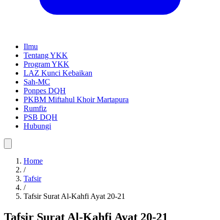
Ilmu
Tentang YKK
Program YKK
LAZ Kunci Kebaikan
Sah-MC
Ponpes DQH
PKBM Miftahul Khoir Martapura
Rumfiz
PSB DQH
Hubungi
Home
/
Tafsir
/
Tafsir Surat Al-Kahfi Ayat 20-21