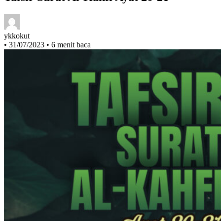
Tafsir Surat Al-Kahfi Ayat 20-21
ykkokut
•
31/07/2023
•
6 menit baca