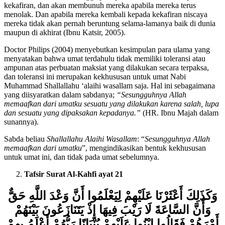
mereka terus-menurus hingga para pemuda ini kembali kepada
kekafiran, dan akan membunuh mereka apabila mereka terus
menolak. Dan apabila mereka kembali kepada kekafiran niscaya
mereka tidak akan pernah beruntung selama-lamanya baik di dunia
maupun di akhirat (Ibnu Katsir, 2005).
Doctor Philips (2004) menyebutkan kesimpulan para ulama yang
menyatakan bahwa umat terdahulu tidak memiliki toleransi atau
ampunan atas perbuatan maksiat yang dilakukan secara terpaksa,
dan toleransi ini merupakan kekhususan untuk umat Nabi
Muhammad Shallallahu ‘alaihi wasallam saja. Hal ini sebagaimana
yang diisyaratkan dalam sabdanya;
“Sesungguhnya Allah
memaafkan dari umatku sesuatu yang dilakukan karena salah, lupa
dan sesuatu yang dipaksakan kepadanya.”
(HR. Ibnu Majah dalam
sunannya).
Sabda beliau
Shallallahu Alaihi Wasallam
: “
Sesungguhnya Allah
memaafkan dari umatku
”, mengindikasikan bentuk kekhususan
untuk umat ini, dan tidak pada umat sebelumnya.
Tafsir Surat Al-Kahfi ayat
2
1
وَكَذَلِكَ أَعْثَرْنَا عَلَيْهِمْ لِيَعْلَمُوا أَنَّ وَعْدَ اللَّهِ حَقٌّ
وَأَنَّ السَّاعَةَ لَا رَيْبَ فِيهَا إِذْ يَتَنَازَعُونَ بَيْنَهُمْ