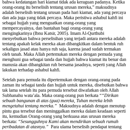
agar manusia itu mengetahui, bahwa janji Allah itu benar, dan
bahwa kedatangan hari kiamat tidak ada keraguan padanya. Ketika
orang-orang itu berselisih tentang urusan mereka,” maksudnya
adalah berselisih tentang urusan pada hari kiamat, ada yang percaya
dan ada juga yang tidak percaya. Maka peristiwa ashabul kahfi ini
sebagai hujjah yang menguatkan orang-orang yang
mempercayainya, dan bantahan bagi orang-orang yang
mengingkarinya (Ibnu Katsir, 2005). Imam Al-Qurthubi
menyebutkan bahwa perselisihan yang terjadi antara mereka adalah
tentang apakah kelak mereka akan dibangkitkan dalam bentuk ruh
sekaligus jasad atau hanya ruh saja, karena jasad sudah termakan
oleh tanah. Maka Allah pertemukan mereka dengan pemuda yang
menghuni gua sebagai tanda dan hujjah bahwa kiamat itu benar dan
manusia akan dibangkitan ruh bersama jasadnya, seperti yang Allah
lakukan terhadap ashabul kahfi.
Setelah para pemuda itu dipertemukan dengan orang-orang pada
zaman itu sebagai tanda dan hujjah untuk mereka, disebutkan bahwa
tak lama setelah itu para pemuda tersebut diwafatkan oleh Allah
Subhanahu wata’ala. Maka orang-orang pun berkata “
“Dirikan
sebuah bangunan di atas (gua) mereka,
T
uhan mereka lebih
mengetahui tentang mereka.”
Maksudnya adalah dengan menutup
pintu gua tersebut dan meninggalkan mereka dalam keadaan seperti
itu, kemudian Orang-orang yang berkuasa atas urusan mereka
berkata:
“Sesungguhnya Kami akan mendirikan sebuah rumah