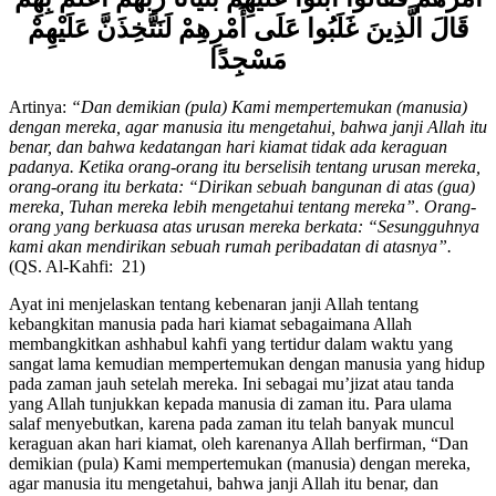
أَمْرَهُمْ فَقَالُوا ابْنُوا عَلَيْهِمْ بُنْيَانًا رَبُّهُمْ أَعْلَمُ بِهِمْ
قَالَ الَّذِينَ غَلَبُوا عَلَى أَمْرِهِمْ لَنَتَّخِذَنَّ عَلَيْهِمْ
مَسْجِدًا
Artinya:
“Dan demikian (pula) Kami mempertemukan (manusia)
dengan mereka, agar manusia itu mengetahui, bahwa janji Allah itu
benar, dan bahwa kedatangan hari kiamat tidak ada keraguan
padanya. Ketika orang-orang itu berselisih tentang urusan mereka,
orang-orang itu berkata: “Dirikan sebuah bangunan di atas (gua)
mereka, Tuhan mereka lebih mengetahui tentang mereka”. Orang-
orang yang berkuasa atas urusan mereka berkata: “Sesungguhnya
kami akan mendirikan sebuah rumah peribadatan di atasnya”.
(QS. Al-Kahfi: 21)
Ayat ini menjelaskan tentang kebenaran janji Allah tentang
kebangkitan manusia pada hari kiamat sebagaimana Allah
membangkitkan ashhabul kahfi yang tertidur dalam waktu yang
sangat lama kemudian mempertemukan dengan manusia yang hidup
pada zaman jauh setelah mereka. Ini sebagai mu’jizat atau tanda
yang Allah tunjukkan kepada manusia di zaman itu. Para ulama
salaf menyebutkan, karena pada zaman itu telah banyak muncul
keraguan akan hari kiamat, oleh karenanya Allah berfirman, “Dan
demikian (pula) Kami mempertemukan (manusia) dengan mereka,