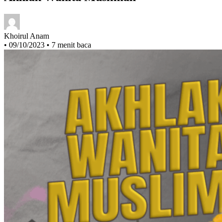
Akhlak Wanita Muslimah
Khoirul Anam
•
09/10/2023
•
7 menit baca