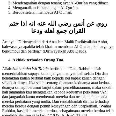
Memahami ayat Al-Qur’an yang dibaca.
Mendengarkan dengan tenang ayat Al-Qur’an yang dibaca.
Mengamalkan isi kandungan Al-Qur’an.
Berdoa setelah membaca Al-Qur’an.
روي عن أنس رضي الله عنه انه اذا ختم
القران جمع اهله ودعا
Artinya: “Diriwayatkan dari Anas bin Malik Radhiyallahu Anhu,
bahwasanya apabila telah khatam membaca Al-Qur’an, keluarganya
berkumpul dan berdoa.” (Diriwayatkan Abu Daud).
Akhlak terhadap Orang Tua.
Allah
Subhanahu Wa Ta’ala
berfirman: “Dan, Rabbmu telah
memerintahkan supaya kalian jangan menyembah selain Dia dan
hendaklah kalian berbuat baik kepada ibu bapak kalian dengan
sebaik-baiknya. Jika salah seorang di antara keduanya atau kedua-
duanya samapi berumur lanjut dalam pemeliharaanmu, maka sekali-
kali janganlah kau mengatakan kepada keduanya perkataan ‘Ah’
dan janganlah kamu membentak mereka dan ucapkanlah kepada
mereka perkataan yang mulia. Dan rendahkanlah dirimu terhadap
mereka berdua dengan penuh kesayangan dan ucapkanlah, ‘Wahai
Rabbku, kasihilah mereka berdua, sebagaimana mereka berdua telah