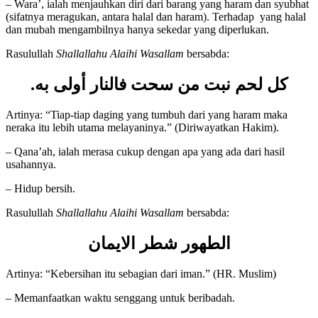
– Wara’, ialah menjauhkan diri dari barang yang haram dan syubhat
(sifatnya meragukan, antara halal dan haram). Terhadap yang halal
dan mubah mengambilnya hanya sekedar yang diperlukan.
Rasulullah
Shallallahu Alaihi Wasallam
bersabda:
كل لحم نبت من سحت فالنار أولى به.
Artinya: “Tiap-tiap daging yang tumbuh dari yang haram maka
neraka itu lebih utama melayaninya.” (Diriwayatkan Hakim).
– Qana’ah, ialah merasa cukup dengan apa yang ada dari hasil
usahannya.
– Hidup bersih.
Rasulullah
Shallallahu Alaihi Wasallam
bersabda:
الطهور شطر الايمان
Artinya: “Kebersihan itu sebagian dari iman.” (HR. Muslim)
– Memanfaatkan waktu senggang untuk beribadah.