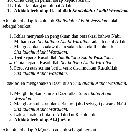
Berdoa memohon pertolongan kepada Allah.
Cinta dengan penuh harap kepada Allah.
Takut kehilangan rahmat Allah.
Akhlak terhadap Rasulullah
Shallallahu Alaihi Wasallam.
Akhlak terhadap Rasulullah
Shallallahu Alaihi Wasallam
ialah
sebagai berikut:
Ikhlas menyatakan pengakuan dan bersakasi bahwa Nabi
Muhammad
Shallallahu Alaihi Wasallam
adalah rasul Allah.
Mengucapkan shalawat dan salam kepada Rasulullah
Shallallahu Alaihi Wasallam.
Taat kepada Rasulullah
Shallallahu Alaihi Wasallam.
Cinta kepada Rasulullah
Shallallahu Alaihi Wasallam.
Percaya atas semua berita yang disampaikan Rasulullah
Shallallahu Alaihi wasallam.
TIdak boleh mengabaikan Rasulullah
Shallallahu Alaihi Wasallam.
Menghidupkan sunnah Rasulullah
Shallallahu Alaihi
Wasallam.
Menghormati para ulama dan mujahid sebagai pewaris Nabi
Shallallahu Alaihi Wasallam.
Laksananakan hukum Allah dan Rasulullah.
Akhlak terhadap Al-Qur’an.