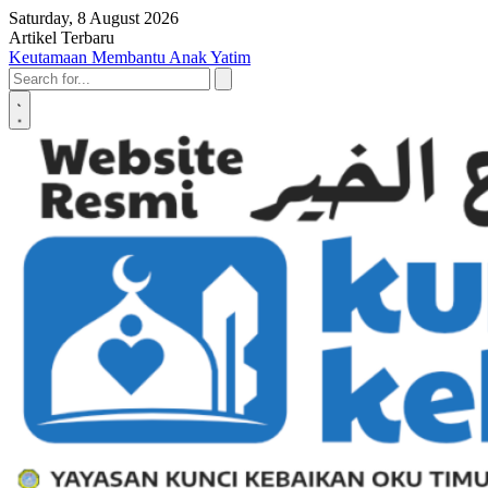
Skip to content
Saturday, 8 August 2026
Artikel Terbaru
Penyerahan SK LAZ Kunci Kebaikan OKU Timur, Tonggak Baru
Penguatan Pelayanan Umat