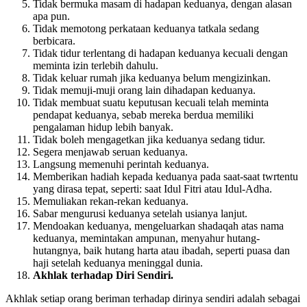
Menyimak perintah keduanya dengan penuh perhatian.
Tidak bermuka masam di hadapan keduanya, dengan alasan
apa pun.
Tidak memotong perkataan keduanya tatkala sedang
berbicara.
Tidak tidur terlentang di hadapan keduanya kecuali dengan
meminta izin terlebih dahulu.
Tidak keluar rumah jika keduanya belum mengizinkan.
Tidak memuji-muji orang lain dihadapan keduanya.
Tidak membuat suatu keputusan kecuali telah meminta
pendapat keduanya, sebab mereka berdua memiliki
pengalaman hidup lebih banyak.
Tidak boleh mengagetkan jika keduanya sedang tidur.
Segera menjawab seruan keduanya.
Langsung memenuhi perintah keduanya.
Memberikan hadiah kepada keduanya pada saat-saat twrtentu
yang dirasa tepat, seperti: saat Idul Fitri atau Idul-Adha.
Memuliakan rekan-rekan keduanya.
Sabar mengurusi keduanya setelah usianya lanjut.
Mendoakan keduanya, mengeluarkan shadaqah atas nama
keduanya, memintakan ampunan, menyahur hutang-
hutangnya, baik hutang harta atau ibadah, seperti puasa dan
haji setelah keduanya meninggal dunia.
Akhlak terhadap Diri Sendiri.