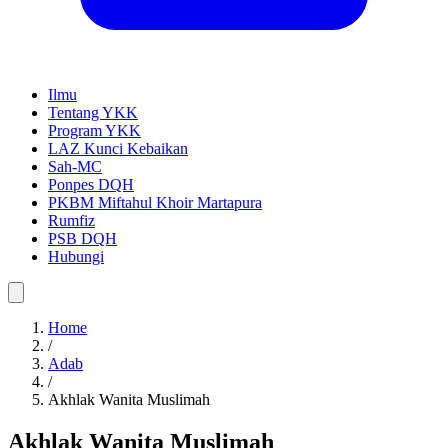
Ilmu
Tentang YKK
Program YKK
LAZ Kunci Kebaikan
Sah-MC
Ponpes DQH
PKBM Miftahul Khoir Martapura
Rumfiz
PSB DQH
Hubungi
Home
/
Adab
/
Akhlak Wanita Muslimah