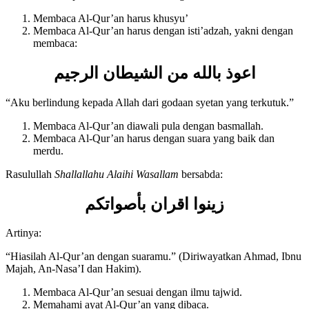
Akhlak terhadap Al-Qur’an adalah sebagai berikut:
Membaca Al-Qur’an harus khusyu’
Membaca Al-Qur’an harus dengan isti’adzah, yakni dengan
membaca:
اعوذ
بالله من الشيطان الرجيم
“Aku berlindung kepada Allah dari godaan syetan yang terkutuk.”
Membaca Al-Qur’an diawali pula dengan basmallah.
Membaca Al-Qur’an harus dengan suara yang baik dan
merdu.
Rasulullah
Shallallahu Alaihi Wasallam
bersabda:
زينوا اقران بأصواتكم
Artinya:
“Hiasilah Al-Qur’an dengan suaramu.” (Diriwayatkan Ahmad, Ibnu
Majah, An-Nasa’I dan Hakim).
Membaca Al-Qur’an sesuai dengan ilmu tajwid.