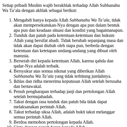
Akhlak terhadap Allah
Subhanahu Wa Ta’ala.
Setiap pribadi Muslim wajib berakhlak terhadap Allah Subhanahu
Wa Ta’ala dengan akhlak sebagai berikut:
Mengabdi hanya kepada Allah
Subhanahu Wa Ta’ala,
tidak
akan mempersekutukan-Nya dengan apa pun dalam bentuk
apa pun dan keadaan situasi dan kondisi yang bagaimanapun.
Tunduk dan patuh pada ketentuan-ketentuan dan hukum
Allah yang bersifat abadi. Tidak berubah sepanjang masa dan
tidak akan dapat diubah oleh siapa pun, berbeda dengan
ketentuan dan ketetapan undang-undang yang dibuat oleh
manusia.
Berserah diri kepada ketentuan Allah, karena qahda dan
qadar-Nya adalah terbaik.
Bersyukur atas semua nikmat yang diberikan Allah
Subhanahu Wa Ta’ala
yang tidak terhitung jumlahnya.
Ikhlas dan ridha menerima keputusan Allah setelah berusaha
dan bertawakal.
Penuh pengharapan terhadap janji dan pertolongan Allah
setelah bermujahadah.
Takut dengan rasa tunduk dan patuh bila tidak dapat
melaksanakan perintah Allah.
Takut terhadap siksa Allah, adalah bukti takut melanggar
semua perintah Allah.