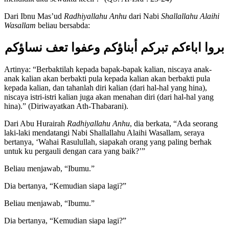
mendidik aku sewaktu kecil’.” (QS. Al-Isra’: 23-24)
Dari Ibnu Mas’ud
Radhiyallahu Anhu
dari Nabi
Shallallahu Alaihi
Wasallam
beliau bersabda:
بروا اباءكم تبركم أبناؤكم وعفوا تعف نساؤكم
Artinya: “Berbaktilah kepada bapak-bapak kalian, niscaya anak-
anak kalian akan berbakti pula kepada kalian akan berbakti pula
kepada kalian, dan tahanlah diri kalian (dari hal-hal yang hina),
niscaya istri-istri kalian juga akan menahan diri (dari hal-hal yang
hina).” (Diriwayatkan Ath-Thabarani).
Dari Abu Hurairah
Radhiyallahu Anhu
, dia berkata, “Ada seorang
laki-laki mendatangi Nabi Shallallahu Alaihi Wasallam, seraya
bertanya, ‘Wahai Rasulullah, siapakah orang yang paling berhak
untuk ku pergauli dengan cara yang baik?’”
Beliau menjawab, “Ibumu.”
Dia bertanya, “Kemudian siapa lagi?”
Beliau menjawab, “Ibumu.”