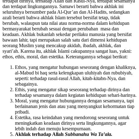
mewarnai cara berfikir, bersikap dan bertindak seorang Muslim
terdapat dirinya, terhadap Allah dan Rasul-Nya, terdapat sesamanya
dan terdapat lingkungannya. Samawi berarti bahwa akhlak ini
seluruhnya bersumber pada Al-Qur’an dan Al-Hadits, sedangkan
azali berarti bahwa akhlak Islam tersebut bersifat tetap, tidak
berubah, walaupun tata nilai atau norma-norma dalam kehidupan
bermasyarakat berubah sesuai dengan perubahan masa dan
keadaan. Akhlak bukanlah sekedar perilaku manusia yang bersifat
bawaan lahir, tapi merupakan salah satu dari dimensi kehidupan
seorang Muslim yang mencakup akidah, ibadah, akhlak, dan
syari’ah. Karena itu, akhlak Islami cakupannya sangat luas, yakni:
ethos, ethis, moral, dan estetika. Keterangannya sebagai berikut:
Ethos, yang mengatur hubungan seseorang dengan khaliknya,
al-Mabud bi haq serta kelengkapan uluhiyah dan rububiyah,
seperti: terhadap rasul-rasul Allah, kitab-kitabn-Nya, dan
sebagainya.
Ethis, yang mengatur sikap seseorang terhadap dirinya dan
terhadap sesamanya dalam kegiatan kehidupan sehari-harinya.
Moral, yang mengatur hubungannya dengan sesamanya, tapi
berlainanan jenis dan atau yang menyangkut kehormatan tiap
pribadi.
Estetika, rasa keindahan yang mendorong seseorang untuk
meningkatkan keadaan dirinya serta lingkungannya, agar
lebih indah dan menuju kesempurnaan.