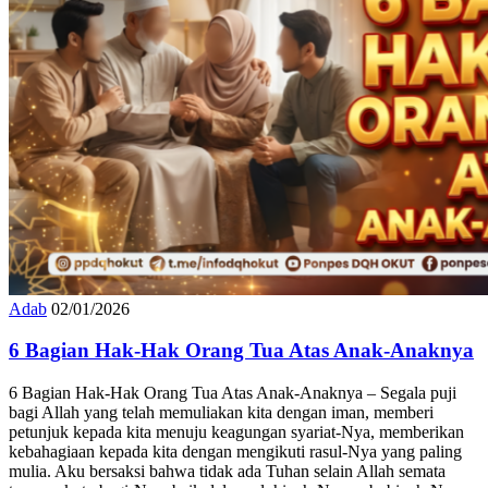
Adab
02/01/2026
6 Bagian Hak-Hak Orang Tua Atas Anak-Anaknya
6 Bagian Hak-Hak Orang Tua Atas Anak-Anaknya – Segala puji
bagi Allah yang telah memuliakan kita dengan iman, memberi
petunjuk kepada kita menuju keagungan syariat-Nya, memberikan
kebahagiaan kepada kita dengan mengikuti rasul-Nya yang paling
mulia. Aku bersaksi bahwa tidak ada Tuhan selain Allah semata