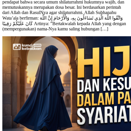
pendapat bahwa secara umum shilaturrahmi hukumnya wajib, dan
memutuskannya merupakan dosa besar. ‎Ini berdasarkan perintah
dari Allah dan RasulNya agar shilaturrahmi. Allah Subhanahu
Wata’ala ‎berfirman: ‎وَاتَّقُوا اللَّهَ الَّذِي تَسَاءَلُونَ بِهِ، وَالْأَرْحَامَ إِنَّ اللَّهَ
كَانَ عَلَيْكُمْ رَقِيبًا ‎Artinya: ”Bertakwalah kepada Allah yang dengan
(mempergunakan) nama-Nya kamu saling hubungan […]