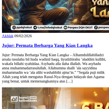
Akhlak
09/02/2026
Jujur: Permata Berharga Yang Kian Langka
Jujur: Permata Berharga Yang Kian Langka – Alhamdulillahilladzi
arsala rasulahu bil huda wadinil haqq, liyudzhirahu ’aladdini kullihi,
wakafa billahi syahiidaa. Asyhadu alla ilaha illallah. Wa asyhadu
anna muhammadarrasulullah. Allahumma shalli ’ala sayyidina
muhammadin wa ’ala alihi washahbihi ajma’in.” “Segala puji milik
Allah yang telah mengutus Rasul-Nya dengan hidayah dan Agama
yang benar, untuk memenangkannya atas […]