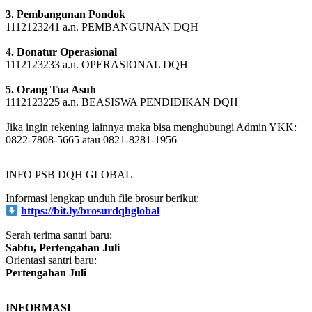
4557498470 a.n. PEDULI SESAMA YKK
3. Pembangunan Pondok
1112123241 a.n. PEMBANGUNAN DQH
4. Donatur Operasional
1112123233 a.n. OPERASIONAL DQH
5. Orang Tua Asuh
1112123225 a.n. BEASISWA PENDIDIKAN DQH
Jika ingin rekening lainnya maka bisa menghubungi Admin YKK:
0822-7808-5665 atau 0821-8281-1956
INFO PSB DQH GLOBAL
Informasi lengkap unduh file brosur berikut:
https://bit.ly/brosurdqhglobal
Serah terima santri baru:
Sabtu, Pertengahan Juli
Orientasi santri baru:
Pertengahan Juli