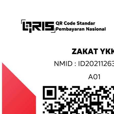
...........................