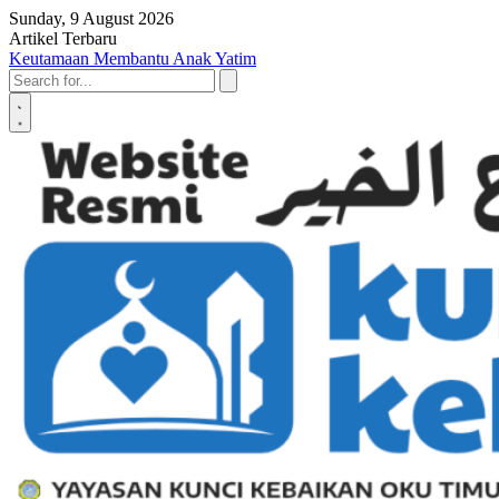
Skip to content
Sunday, 9 August 2026
Artikel Terbaru
Penyerahan SK LAZ Kunci Kebaikan OKU Timur, Tonggak Baru
Penguatan Pelayanan Umat