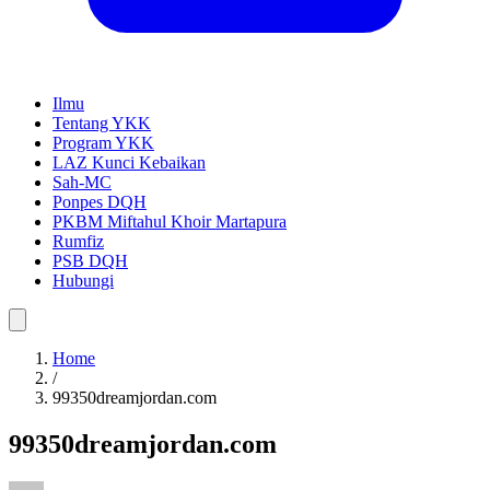
Ilmu
Tentang YKK
Program YKK
LAZ Kunci Kebaikan
Sah-MC
Ponpes DQH
PKBM Miftahul Khoir Martapura
Rumfiz
PSB DQH
Hubungi
Home
/
99350dreamjordan.com
99350dreamjordan.com