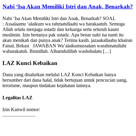
Konsultasi Agama & Fatwa
25/11/2022
Nabi ‘Isa Akan Memiliki Istri dan Anak, Benarkah?
Nabi ‘Isa Akan Memiliki Istri dan Anak, Benarkah? SOAL
: Assalaamu ‘alaikum wa rahmatullaahi wa barakaatuh. Semoga
Allah selalu menjaga ustadz dan keluarga serta seluruh kaum
muslimin. Izin bertanya pak ustadz. Apa benar nabi isa nanti itu
akan menikah dan punya anak? Terima kasih. jazaakallaahu khairan
Faisal, Bekasi JAWABAN Wa’alaikumussalam warahmatullahi
wabarakatuh. Bismillah. Alhamdulillah washshalatu […]
LAZ Kunci Kebaikan
Dana yang disalurkan melalui LAZ Kunci Kebaikan hanya
bersumber dari dana halal, tidak bertujuan untuk pencucian uang,
terorisme, maupun tindakan kejahatan lainnya.
Legalitas LAZ
Izin Kanwil nomor:
...........................