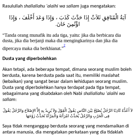
berdusta).”
Rasulullah
shallallahu ‘alaihi wa sallam
juga mengatakan:
وَإِذَا
،
أَخْلَفَ
وَعَدَ
وَإِذَا
،
كَذَبَ
حَدَّثَ
إِذَا
ثَلاَثٌ
الْمُنَافِقِ
آيَةُ
اؤْتُمِنَ
خَانَ
.
“
Tanda orang munafik itu ada tiga, yaitu: jika dia berbicara dia
dusta, jika dia berjanji maka dia mengingkarinya dan jika dia
2
dipercaya maka dia berkhianat.”
Dusta yang diperbolehkan
Akan tetapi, ada beberapa tempat, dimana seorang muslim boleh
berdusta, karena berdusta pada saat itu, memiliki maslahat
(kebaikan) yang sangat besar dalam kehidupan seorang muslim.
Dusta yang diperbolehkan hanya terdapat pada tiga tempat,
sebagaimana yang disabdakan oleh Nabi
shallallahu ‘alaihi wa
sallam
:
لاَ أَعُدُّهُ كَاذِبًا الرَّجُلُ يُصْلِحُ بَيْنَ النَّاسِ يَقُولُ الْقَوْلَ وَلاَ يُرِيدُ بِهِ إِلاَّ الإِصْلاَحَ وَالرَّجُلُ يَقُولُ
فِى الْحَرْبِ وَالرَّجُلُ يُحَدِّثُ امْرَأَتَهُ وَالْمَرْأَةُ تُحَدِّثُ زَوْجَهَا
Saya tidak menganggap berdusta seorang yang mendamaikan di