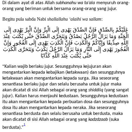
Di dalam ayat di atas Allah
subhanahu wa ta
’ala
menyuruh orang-
orang yang beriman untuk bersama orang-orang yang jujur.
Begitu pula sabda Nabi
shallallahu ‘alaihi wa sallam
:
عَلَيْكُمْ
بِالصِّدْقِ
فَإِنَّ
الصِّدْقَ
يَهْدِى
إِلَى
الْبِرِّ
وَإِنَّ
الْبِرَّ
يَهْدِى
إِلَى
الْجَنَّةِ
وَمَا
يَزَالُ
الرَّجُلُ
يَصْدُقُ
وَيَتَحَرَّى
الصِّدْقَ
حَتَّى
يُكْتَبَ
عِنْدَ
اللَّهِ
صِدِّيقًا
وَإِيَّاكُمْ
وَالْكَذِبَ
فَإِنَّ
الْكَذِبَ
يَهْدِى
إِلَى
الْفُجُورِ
وَإِنَّ
الْفُجُورَ
يَهْدِى
إِلَى
النَّارِ
وَمَا
يَزَالُ
الرَّجُلُ
يَكْذِبُ
وَيَتَحَرَّى
الْكَذِبَ
حَتَّى
يُكْتَبَ
عِنْدَ
اللَّهِ
كَذَّابًا
“
Kalian wajib berlaku jujur. Sesungguhnya kejujuran akan
mengantarkan kepada kebajikan (ketakwaan) dan sesungguhnya
ketakwaan akan mengantarkan kepada surga. Jika seseorang
senantiasa berlaku jujur dan selalu berusaha untuk jujur maka
akan dicatat di sisi Allah sebagai orang yang
shiddiiq
(yang sangat
jujur). Kalian harus menjauhi kedustaan. Sesungguhnya kedustaan
itu akan mengantarkan kepada perbuatan dosa dan sesungguhnya
dosa itu akan mengantarkan kepada neraka. Jika seseorang
senantiasa berdusta dan selalu berusaha untuk berdusta, maka
akan dicatat di sisi Allah sebagai orang yang
kadzdzaab
(suka
1