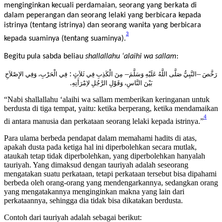
antara manusia, dia mengatakan perkataan yang dia tidaklah
menginginkan kecuali perdamaian, seorang yang berkata di
dalam peperangan dan seorang lelaki yang berbicara kepada
istrinya (tentang istrinya) dan seorang wanita yang berbicara
3
kepada suaminya (tentang suaminya).
Begitu pula sabda beliau
shallallahu ‘alaihi wa sallam
:
:
–
–
رَخَّصَ
النَّبِيُّ صَلَّى اللَّهُ عَلَيْهِ وَسَلَّمَ
مِنَ الْكَذِبِ فِي ثَلاَثٍ
فِي الْحَرْبِ، وَفِي الإِصْلاَحِ
.
بَيْنَ النَّاسِ، وَقَوْلِ الرَّجُلِ لاِمْرَأَتِهِ
“
Nabi
shallallahu ‘alaihi wa sallam
memberikan keringanan untuk
berdusta di tiga tempat, yaitu: ketika berperang, ketika mendamaikan
4
di antara manusia dan perkataan seorang lelaki kepada istrinya.”
Para ulama berbeda pendapat dalam memahami hadits di atas,
apakah dusta pada ketiga hal ini diperbolehkan secara mutlak,
ataukah tetap tidak diperbolehkan, yang diperbolehkan hanyalah
tauriyah. Yang dimaksud dengan tauriyah adalah seseorang
mengatakan suatu perkataan, tetapi perkataan tersebut bisa dipahami
berbeda oleh orang-orang yang mendengarkannya, sedangkan orang
yang mengatakannya menginginkan makna yang lain dari
perkataannya, sehingga dia tidak bisa dikatakan berdusta.