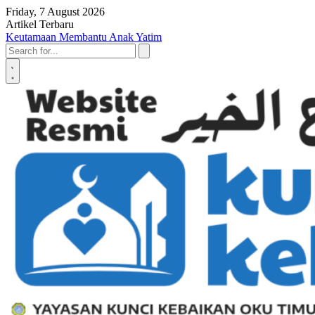
Skip to content
Friday, 7 August 2026
Artikel Terbaru
Penyerahan SK LAZ Kunci Kebaikan OKU Timur, Tonggak Baru
Penguatan Pelayanan Umat