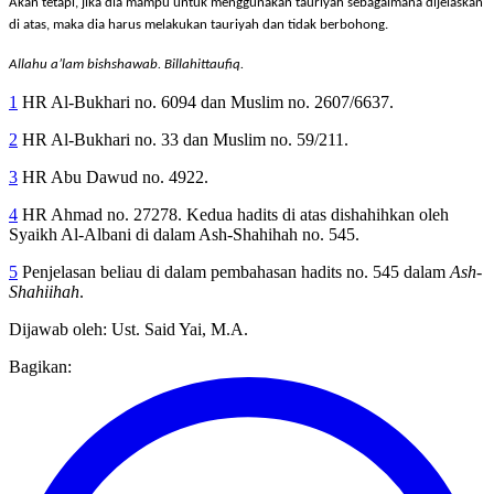
Akan tetapi, jika dia mampu untuk menggunakan tauriyah sebagaimana dijelaskan
di atas, maka dia harus melakukan tauriyah dan tidak berbohong.
Allahu a’lam bishshawab. Billahittaufiq.
1
HR Al-Bukhari no. 6094 dan Muslim no. 2607/6637.
2
HR Al-Bukhari no. 33 dan Muslim no. 59/211.
3
HR Abu Dawud no. 4922.
4
HR Ahmad no. 27278. Kedua hadits di atas dishahihkan oleh
Syaikh Al-Albani di dalam Ash-Shahihah no. 545.
5
Penjelasan beliau di dalam pembahasan hadits no. 545 dalam
Ash-
Shahiihah
.
Dijawab oleh: Ust. Said Yai, M.A.
Bagikan: