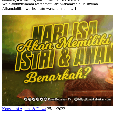
hukumnya ustadz? Syukron ustadz. JAWABAN
Wa’alaikumussalam warahmatullahi wabarakatuh. Bismillah.
Alhamdulillah washshalatu wassalam ‘ala […]