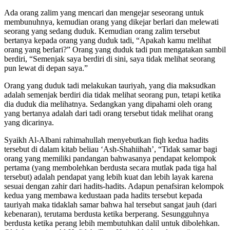
Contoh dari tauriyah adalah sebagai berikut:
Ada orang zalim yang mencari dan mengejar seseorang untuk
membunuhnya, kemudian orang yang dikejar berlari dan melewati
seorang yang sedang duduk. Kemudian orang zalim tersebut
bertanya kepada orang yang duduk tadi, “Apakah kamu melihat
orang yang berlari?” Orang yang duduk tadi pun mengatakan sambil
berdiri, “Semenjak saya berdiri di sini, saya tidak melihat seorang
pun lewat di depan saya.”
Orang yang duduk tadi melakukan tauriyah, yang dia maksudkan
adalah semenjak berdiri dia tidak melihat seorang pun, tetapi ketika
dia duduk dia melihatnya. Sedangkan yang dipahami oleh orang
yang bertanya adalah dari tadi orang tersebut tidak melihat orang
yang dicarinya.
Syaikh Al-Albani
rahimahullah
menyebutkan
fiqh
kedua hadits
tersebut di dalam kitab beliau ‘
Ash-Shahiihah’
, “Tidak samar bagi
orang yang memiliki pandangan bahwasanya pendapat kelompok
pertama (yang membolehkan berdusta secara mutlak pada tiga hal
tersebut) adalah pendapat yang lebih kuat dan lebih layak karena
sesuai dengan zahir dari hadits-hadits. Adapun penafsiran kelompok
kedua yang membawa kedustaan pada hadits tersebut kepada
tauriyah maka tidaklah samar bahwa hal tersebut sangat jauh (dari
kebenaran), terutama berdusta ketika berperang. Sesungguhnya