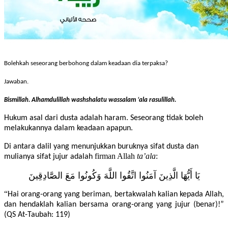
Bolehkah seseorang berbohong dalam keadaan dia terpaksa?
Jawaban.
Bismillah. Alhamdulillah washshalatu wassalam ‘ala rasulillah.
Hukum asal dari dusta adalah haram. Seseorang tidak boleh
melakukannya dalam keadaan apapun.
Di antara dalil yang menunjukkan buruknya sifat dusta dan
firman Allah
ta
’ala
:
mulianya sifat jujur adalah
يَا
أَيُّهَا
الَّذِينَ
آمَنُوا
اتَّقُوا
اللَّهَ
وَكُونُوا
مَعَ
الصَّادِقِينَ
“
Hai orang-orang yang beriman, bertakwalah kalian kepada Allah,
dan hendaklah kalian bersama orang-orang yang jujur (benar)!”
(QS At-Taubah: 119)