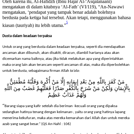
berdusta ketika perang lebih membutuhkan dalil untuk dibolehkan.
Oleh karena itu,
Al-Hafidzh
(Ibnu Hajar Al-‘Asqalanaani)
mengatakan di dalam kitabnya ‘Al-Fath’ (VI/119), “An-Nawawi
mengatakan, ‘pendapat yang tampak benar adalah bolehnya
berdusta pada ketiga hal tersebut. Akan tetapi, menggunakan bahasa
5
kiasan (tauriyah) itu lebih utama.”
Dusta dalam keadaan terpaksa
Untuk orang yang berdusta dalam keadaan terpaksa, seperti dia mendapatkan
ancaman akan dibunuh, akan disakiti, diracun, diambil hartanya atau akan
dicemarkan nama baiknya, atau jika tidak melakukan apa yang diperintahkan
maka orang lain akan terancam seperti ancaman di atas, maka dia diperbolehkan
untuk berdusta, sebagaimana firman Allah
ta’ala
:
مَنْ
كَفَرَ
بِاللَّهِ
مِنْ
بَعْدِ
إِيمَانِهِ
إِلَّا
مَنْ
أُكْرِهَ
وَقَلْبُهُ
مُطْمَئِنٌّ
بِالْإِيمَانِ
وَلَكِنْ
مَنْ
شَرَحَ
بِالْكُفْرِ
صَدْرًا
فَعَلَيْهِمْ
غَضَبٌ
مِنَ
اللَّهِ
وَلَهُمْ
عَذَابٌ
عَظِيمٌ
“
Barang siapa yang kafir setelah dia beriman -kecuali orang yang dipaksa
sedangkan hatinya tenang dengan keimanan-, yaitu orang yang hatinya lapang
menerima kekufuran, maka atas mereka kemarahan dari Allah dan untuk mereka
azab yang sangat besar.” (QS An-Nahl : 106)