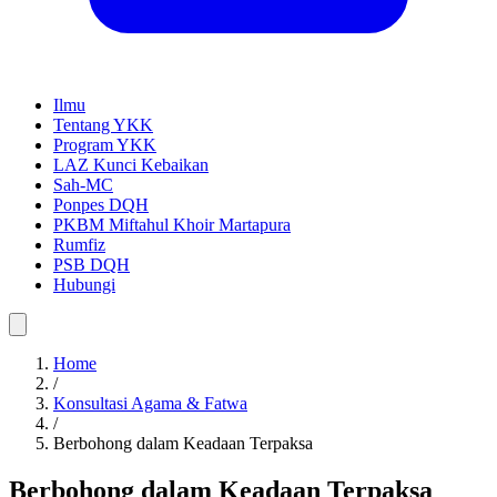
Ilmu
Tentang YKK
Program YKK
LAZ Kunci Kebaikan
Sah-MC
Ponpes DQH
PKBM Miftahul Khoir Martapura
Rumfiz
PSB DQH
Hubungi
Home
/
Konsultasi Agama & Fatwa
/
Berbohong dalam Keadaan Terpaksa