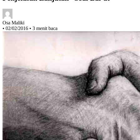
Penjelasan Lanjutan “Soal Bai’at”
Osa Maliki
•
02/02/2016
•
3 menit baca