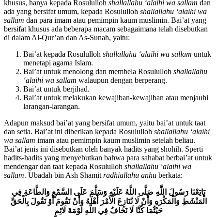
Kemudian bai’at yang dibenarkan oleh agama ada yang bersifat
khusus, hanya kepada Rosululloh
shallallahu ‘alaihi wa sallam
dan
ada yang bersifat umum, kepada Rosululloh
shallallahu ‘alaihi wa
sallam
dan para imam atau pemimpin kaum muslimin. Bai’at yang
bersifat khusus ada beberapa macam sebagaimana telah disebutkan
di dalam Al-Qur’an dan As-Sunah, yaitu:
Bai’at kepada Rosululloh
shallallahu ‘alaihi wa sallam
untuk
menetapi agama Islam.
Bai’at untuk menolong dan membela Rosululloh
shallallahu
‘alaihi wa sallam
walaupun dengan berperang.
Bai’at untuk berjihad.
Bai’at untuk melakukan kewajiban-kewajiban atau menjauhi
larangan-larangan.
Adapun maksud bai’at yang bersifat umum, yaitu bai’at untuk taat
dan setia. Bai’at ini diberikan kepada Rosululloh
shallallahu ‘alaihi
wa sallam
imam atau pemimpin kaum muslimin setelah beliau.
Bai’at jenis ini disebutkan oleh banyak hadits yang shohih. Sperti
hadits-hadits yang menyebutkan bahwa para sahabat berbai’at untuk
mendengar dan taat kepada Rosululloh
shallallahu ‘alaihi wa
sallam
. Ubadah bin Ash Shamit
radhiallahu anhu
berkata:
بَايَعْنَا رَسُولَ اللَّهِ صَلَّى اللَّهُ عَلَيْهِ وَسَلَّمَ عَلَى السَّمْعِ وَالطَّاعَةِ فِي
الْمَنْشَطِ وَالْمَكْرَهِ وَأَنْ لَا نُنَازِعَ الْأَمْرَ أَهْلَهُ وَأَنْ نَقُومَ أَوْ نَقُولَ بِالْحَقِّ