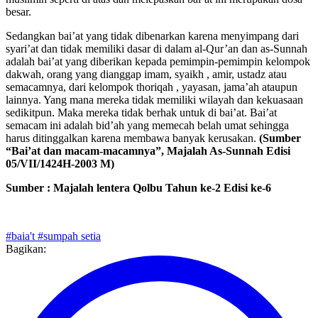
muslimin seperti di atas dan melepaskan bai’at ini merupakan dosa
besar.
Sedangkan bai’at yang tidak dibenarkan karena menyimpang dari
syari’at dan tidak memiliki dasar di dalam al-Qur’an dan as-Sunnah
adalah bai’at yang diberikan kepada pemimpin-pemimpin kelompok
dakwah, orang yang dianggap imam, syaikh , amir, ustadz atau
semacamnya, dari kelompok thoriqah , yayasan, jama’ah ataupun
lainnya. Yang mana mereka tidak memiliki wilayah dan kekuasaan
sedikitpun. Maka mereka tidak berhak untuk di bai’at. Bai’at
semacam ini adalah bid’ah yang memecah belah umat sehingga
harus ditinggalkan karena membawa banyak kerusakan.
(Sumber
“Bai’at dan macam-macamnya”, Majalah As-Sunnah Edisi
05/VII/1424H-2003 M)
Sumber : Majalah lentera Qolbu Tahun ke-2 Edisi ke-6
#baia't
#sumpah setia
Bagikan: