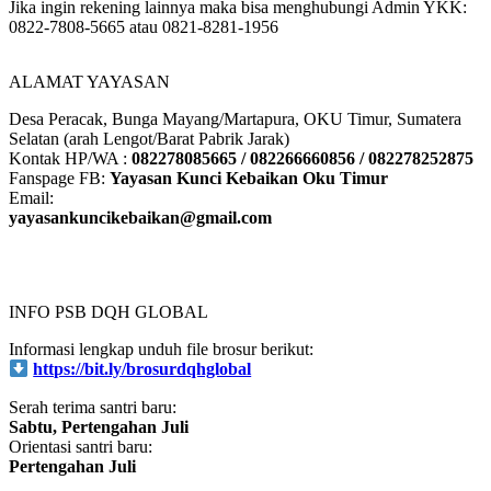
Jika ingin rekening lainnya maka bisa menghubungi Admin YKK:
0822-7808-5665 atau 0821-8281-1956
ALAMAT YAYASAN
Desa Peracak, Bunga Mayang/Martapura, OKU Timur, Sumatera
Selatan (arah Lengot/Barat Pabrik Jarak)
Kontak HP/WA :
082278085665 / 082266660856 / 082278252875
Fanspage FB:
Yayasan Kunci Kebaikan Oku Timur
Email:
yayasankuncikebaikan@gmail.com
INFO PSB DQH GLOBAL
Informasi lengkap unduh file brosur berikut:
https://bit.ly/brosurdqhglobal
Serah terima santri baru:
Sabtu, Pertengahan Juli
Orientasi santri baru:
Pertengahan Juli