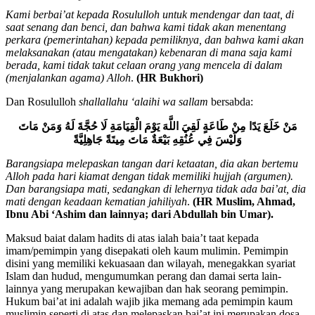
حَيْثُمَا كُنَّا لَا نَخَافُ فِي اللَّهِ لَوْمَةَ لَائِمٍ
Kami berbai’at kepada Rosululloh untuk mendengar dan taat, di
saat senang dan benci, dan bahwa kami tidak akan menentang
perkara (pemerintahan) kepada pemiliknya, dan bahwa kami akan
melaksanakan (atau mengatakan) kebenaran di mana saja kami
berada, kami tidak takut celaan orang yang mencela di dalam
(menjalankan agama) Alloh
.
(HR Bukhori)
Dan Rosululloh
shallallahu ‘alaihi wa sallam
bersabda:
مَنْ خَلَعَ يَدًا مِنْ طَاعَةٍ لَقِيَ اللَّهَ يَوْمَ الْقِيَامَةِ لَا حُجَّةَ لَهُ وَمَنْ مَاتَ
وَلَيْسَ فِي عُنُقِهِ بَيْعَةٌ مَاتَ مِيتَةً جَاهِلِيَّةً
Barangsiapa melepaskan tangan dari ketaatan, dia akan bertemu
Alloh pada hari kiamat dengan tidak memiliki hujjah (argumen).
Dan barangsiapa mati, sedangkan di lehernya tidak ada bai’at, dia
mati dengan keadaan kematian jahiliyah
.
(HR Muslim, Ahmad,
Ibnu Abi ‘Ashim dan lainnya; dari Abdullah bin Umar).
Maksud baiat dalam hadits di atas ialah baia’t taat kepada
imam/pemimpin yang disepakati oleh kaum mulimin. Pemimpin
disini yang memiliki kekuasaan dan wilayah, menegakkan syariat
Islam dan hudud, mengumumkan perang dan damai serta lain-
lainnya yang merupakan kewajiban dan hak seorang pemimpin.
Hukum bai’at ini adalah wajib jika memang ada pemimpin kaum