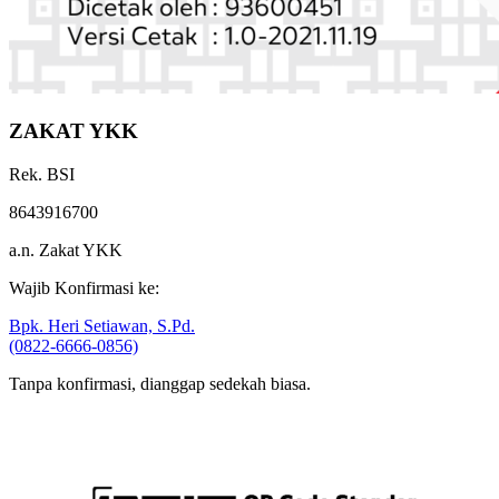
ZAKAT YKK
Rek. BSI
8643916700
a.n. Zakat YKK
Wajib Konfirmasi ke:
Bpk. Heri Setiawan, S.Pd.
(0822-6666-0856)
Tanpa konfirmasi, dianggap sedekah biasa.