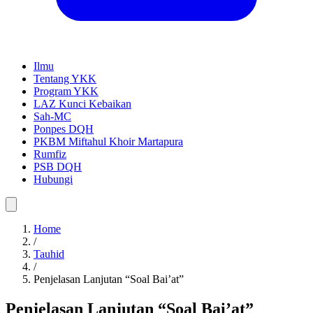
Ilmu
Tentang YKK
Program YKK
LAZ Kunci Kebaikan
Sah-MC
Ponpes DQH
PKBM Miftahul Khoir Martapura
Rumfiz
PSB DQH
Hubungi
Home
/
Tauhid
/
Penjelasan Lanjutan “Soal Bai’at”