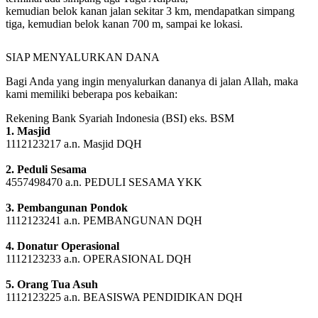
terminal ada simpang tiga Tugu Adipura,
kemudian belok kanan jalan sekitar 3 km, mendapatkan simpang
tiga, kemudian belok kanan 700 m, sampai ke lokasi.
SIAP MENYALURKAN DANA
Bagi Anda yang ingin menyalurkan dananya di jalan Allah, maka
kami memiliki beberapa pos kebaikan:
Rekening Bank Syariah Indonesia (BSI) eks. BSM
1. Masjid
1112123217 a.n. Masjid DQH
2. Peduli Sesama
4557498470 a.n. PEDULI SESAMA YKK
3. Pembangunan Pondok
1112123241 a.n. PEMBANGUNAN DQH
4. Donatur Operasional
1112123233 a.n. OPERASIONAL DQH
5. Orang Tua Asuh
1112123225 a.n. BEASISWA PENDIDIKAN DQH