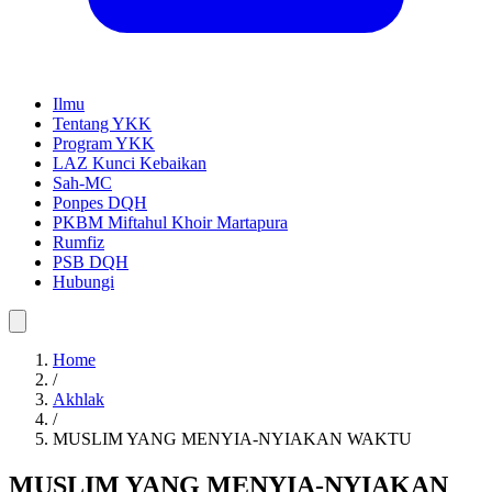
Ilmu
Tentang YKK
Program YKK
LAZ Kunci Kebaikan
Sah-MC
Ponpes DQH
PKBM Miftahul Khoir Martapura
Rumfiz
PSB DQH
Hubungi
Home
/
Akhlak
/
MUSLIM YANG MENYIA-NYIAKAN WAKTU