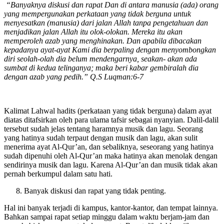
“Banyaknya diskusi dan rapat Dan di antara manusia (ada) orang
yang mempergunakan perkataan yang tidak berguna untuk
menyesatkan (manusia) dari jalan Allah tanpa pengetahuan dan
menjadikan jalan Allah itu olok-olokan. Mereka itu akan
memperoleh azab yang menghinakan. Dan apabila dibacakan
kepadanya ayat-ayat Kami dia berpaling dengan menyombongkan
diri seolah-olah dia belum mendengarnya, seakan- akan ada
sumbat di kedua telinganya; maka beri kabar gembiralah dia
dengan azab yang pedih.” Q.S Luqman:6-7
Kalimat Lahwal hadits (perkataan yang tidak berguna) dalam ayat
diatas ditafsirkan oleh para ulama tafsir sebagai nyanyian. Dalil-dalil
tersebut sudah jelas tentang haramnya musik dan lagu. Seorang
yang hatinya sudah terpaut dengan musik dan lagu, akan sulit
menerima ayat Al-Qur’an, dan sebaliknya, seseorang yang hatinya
sudah dipenuhi oleh Al-Qur’an maka hatinya akan menolak dengan
sendirinya musik dan lagu. Karena Al-Qur’an dan musik tidak akan
pernah berkumpul dalam satu hati.
Banyak diskusi dan rapat yang tidak penting.
Hal ini banyak terjadi di kampus, kantor-kantor, dan tempat lainnya.