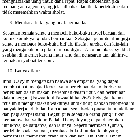
Bahkan sampai rapat setiap minggu dalam waktu berjam-jam dan
menghabiskan uang untuk dana rapat. Rapat dibolehkan jika
memang ada agenda yang jelas dibahas dan tidak bertele-tele dan
tidak meremehkan waktu sholat.
Membaca buku yang tidak bermanfaat.
Sebagian remaja sengaja membeli buku-buku novel bacaan dan
komik-komik yang tidak bermanfaat. Sebagian penuntut ilmu juga
sengaja membaca buku-buku bid’ah, filsafat, tarekat dan lain-lain
yang mengubah pola pikir dan paradigma. Atau membaca syubhat-
syubhat di internet karena ingin tahu dan penasaran tapi akhirnya
termakan syubhat tersebut.
Banyak tidur.
Ibnul Qayyim mengatakan bahwa ada empat hal yang dapat
membuat hati menjadi keras, yaitu berlebihan dalam berbicara,
berlebihan dalam makan, berlebihan dalam tidur, dan berlebihan
dalam bergaul (Fawaa’idul Fawaa’id hal 262). Sebagian kaum
muslimin menghabiskan waktunya untuk tidur, bahkan fenomena ini
banyak terjadi di bulan Ramadhan, seolah-olah puasa itu untuk tidur
dari pagi sampai siang. Begitu pula sebagian orang yang i’tikaf,
kerjaannya hanya tidur. Padahal banyak yang dapat dikerjakan
untuknya, keluarganya, dan lainnya. Seperti membaca Qur’an,
berdzikir, shalat sunnah, membaca buku-buu dan kitab yang