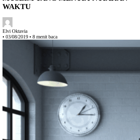
MUSLIM YANG MENYIA-NYIAKAN
WAKTU
Elvi Oktavia
•
03/08/2019
•
8 menit baca