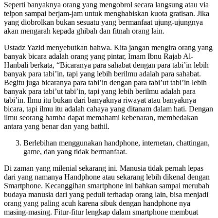
Seperti banyaknya orang yang mengobrol secara langsung atau via
telpon sampai berjam-jam untuk menghabiskan kuota gratisan. Jika
yang diobrolkan bukan sesuatu yang bermanfaat ujung-ujungnya
akan mengarah kepada ghibah dan fitnah orang lain.
Ustadz Yazid menyebutkan bahwa. Kita jangan mengira orang yang
banyak bicara adalah orang yang pintar, Imam Ibnu Rajab Al-
Hanbali berkata, “Bicaranya para sahabat dengan para tabi’in lebih
banyak para tabi’in, tapi yang lebih berilmu adalah para sahabat.
Begitu juga bicaranya para tabi’in dengan para tabi’ut tabi’in lebih
banyak para tabi’ut tabi’in, tapi yang lebih berilmu adalah para
tabi’in. Ilmu itu bukan dari banyaknya riwayat atau banyaknya
bicara, tapi ilmu itu adalah cahaya yang ditanam dalam hati. Dengan
ilmu seorang hamba dapat memahami kebenaran, membedakan
antara yang benar dan yang bathil.
Berlebihan menggunakan handphone, internetan, chattingan,
game, dan yang tidak bermanfaat.
Di zaman yang milenial sekarang ini. Manusia tidak pernah lepas
dari yang namanya Handphone atau sekarang lebih dikenal dengan
Smartphone. Kecanggihan smartphone ini bahkan sampai merubah
budaya manusia dari yang peduli terhadap orang lain, bisa menjadi
orang yang paling acuh karena sibuk dengan handphone nya