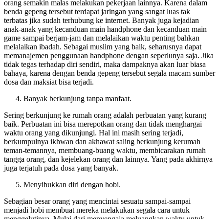
masing-masing. Fitur-fitur lengkap dalam smartphone membuat
orang semakin malas melakukan pekerjaan lainnya. Karena dalam
benda gepeng tersebut terdapat jaringan yang sangat luas tak
terbatas jika sudah terhubung ke internet. Banyak juga kejadian
anak-anak yang kecanduan main handphone dan kecanduan main
game sampai berjam-jam dan melalaikan waktu penting bahkan
melalaikan ibadah. Sebagai muslim yang baik, seharusnya dapat
memanajemen penggunaan handphone dengan seperlunya saja. Jika
tidak tegas terhadap diri sendiri, maka dampaknya akan luar biasa
bahaya, karena dengan benda gepeng tersebut segala macam sumber
dosa dan maksiat bisa terjadi.
Banyak berkunjung tanpa manfaat.
Sering berkunjung ke rumah orang adalah perbuatan yang kurang
baik. Perbuatan ini bisa merepotkan orang dan tidak menghargai
waktu orang yang dikunjungi. Hal ini masih sering terjadi,
berkumpulnya ikhwan dan akhawat saling berkunjung kerumah
teman-temannya, membuang-buang waktu, membicarakan rumah
tangga orang, dan kejelekan orang dan lainnya. Yang pada akhirnya
juga terjatuh pada dosa yang banyak.
Menyibukkan diri dengan hobi.
Sebagian besar orang yang mencintai sesuatu sampai-sampai
menjadi hobi membuat mereka melakukan segala cara untuk