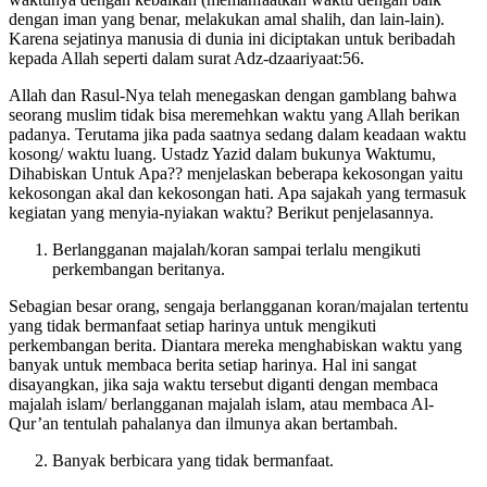
waktunya dengan kebaikan (memanfaatkan waktu dengan baik
dengan iman yang benar, melakukan amal shalih, dan lain-lain).
Karena sejatinya manusia di dunia ini diciptakan untuk beribadah
kepada Allah seperti dalam surat Adz-dzaariyaat:56.
Allah dan Rasul-Nya telah menegaskan dengan gamblang bahwa
seorang muslim tidak bisa meremehkan waktu yang Allah berikan
padanya. Terutama jika pada saatnya sedang dalam keadaan waktu
kosong/ waktu luang. Ustadz Yazid dalam bukunya Waktumu,
Dihabiskan Untuk Apa?? menjelaskan beberapa kekosongan yaitu
kekosongan akal dan kekosongan hati. Apa sajakah yang termasuk
kegiatan yang menyia-nyiakan waktu? Berikut penjelasannya.
Berlangganan majalah/koran sampai terlalu mengikuti
perkembangan beritanya.
Sebagian besar orang, sengaja berlangganan koran/majalan tertentu
yang tidak bermanfaat setiap harinya untuk mengikuti
perkembangan berita. Diantara mereka menghabiskan waktu yang
banyak untuk membaca berita setiap harinya. Hal ini sangat
disayangkan, jika saja waktu tersebut diganti dengan membaca
majalah islam/ berlangganan majalah islam, atau membaca Al-
Qur’an tentulah pahalanya dan ilmunya akan bertambah.
Banyak berbicara yang tidak bermanfaat.