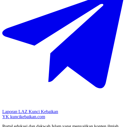
Laporan LAZ Kunci Kebaikan
YK
kuncikebaikan.com