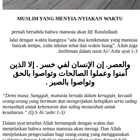
MUSLIM YANG MENYIA-NYIAKAN WAKTU
Rasulullaah ﷺ pernah bersabda bahwa manusia akan
lalai dengan waktu luangnya “ada dua kenikmatan yang manusia
banyak tertipu, yaitu nikmat sehat dan waktu luang”. Allah juga
berfirman dalam surat Al-‘Ashr ayat 1-3.
والعصر. إن الإنسان لفي خسر . إلا الذين
آمنوا وعملوا الصالحات وتواصوا بالحق
وتواصوا بالصبر .
“Demi masa. Sungguh, manusia berada dalam kerugian, kecuali
orang-orang yang beriman dan mengerjakan kebajikan serta saling
menasihati untuk kebenaran dan saling menasihati untuk
kesabaran.” (Q.S Al-‘ashr:1-3)
Dalam ayat tersebut Allah bersumpah dengan waktu dan
menjelaskan bahwa semua manusia akan merugi. Dan Allah
menjelaskan pengecualian bagi orang-orang yang menggunakan