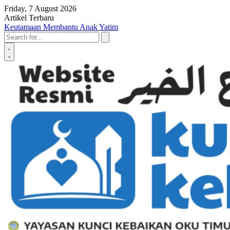
Skip to content
Friday, 7 August 2026
Artikel Terbaru
Penyerahan SK LAZ Kunci Kebaikan OKU Timur, Tonggak Baru
Penguatan Pelayanan Umat