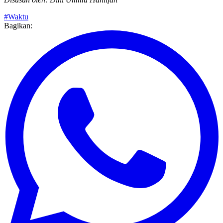
Disusun oleh: Dini Ummu Haniifah
#Waktu
Bagikan: