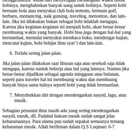
menggelutinya. Mulai dari menyengaja meluangkan waktu untuk
hobinya, menghabiskan banyak uang untuk hobinya. Seperti hobi
bermain bola atau menyukai club bola tertentu, bermain golf,
berburu, memancing, naik gunung, traveling, menonton, dan lain-
lain. Jika ini dilakukan bukan sebagai hobi tidaklah mengapa.
Karena jika kegiatan-kegiatan ini menjadi hobi, akan benar-benar
membuang waktu yang banyak. Hobi bisa juga dengan hal-hal yang
bermanfaat, memulai menyukai membaca buku, mendengar kajian,
mencatat kajian, hobi belajar ilmu syar’i dan lain-lain.
Terlalu sering jalan-jalan.
Jika jalan-jalan dilakukan saat liburan saja atau sesekali saja tidak
mengapa, karena suntuk bekerja atau hal yang lainnya. Namun jika
benar-benar dijadikan sebagai agenda mingguan atau bulanan,
seperti para traveler hal ini membuang waktu dan membuang
banyak biaya sama halnya seperti hobi yang tidak bermanfaat.
Menyibukkan diri dengan mendengarkan nasyid, lagu, atau
musik.
Sebagian penuntut ilmu masih ada yang sering mendengarkan
nasyid, musik, dll. Padahal hukum musik sudah sangat jelas
keharamannya. Para ulama pun sudah sepakat semuanya tentang
keharaman musik. Allah berfirman dalam Q.S Luqman: 6-7