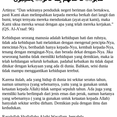
كَذَّبُوا۟ فَأَخَذْنَٰهُم بِمَا كَانُوا۟ يَكْسِبُونَ
Artinya: “Dan sekiranya penduduk negeri beriman dan bertakwa,
pasti Kami akan melimpahkan kepada mereka berkah dari langit dan
bumi, tetapi ternyata mereka mendustakan (ayat-ayat kami), maka
Kami siksa mereka sesuai dengan apa yang telah mereka kerjakan.”
(QS. Al-A’raaf: 96)
Kehidupan seorang manusia adalah kehidupan hati dan ruhnya,
tidak ada kehidupan hati melainkan dengan mengenal pencipta-Nya,
mencintai-Nya, beribadah hanya kepada-Nya, kembali kepada-Nya,
tenang dengan mengingat-Nya, dan berada dekat dengan-Nya. Jika
seseorang hamba tidak memiliki kehidupan yang demikian, maka ia
telah kehilangan seluruh kebaikan. padahal kebaikan itu tidak dapat
ditukar dengan kekayaan yang ada di dunia. Bahkan, seisi dunia
tidak mampu menggantikan kehidupan terebut.
Karena itulah, ada yang hidup di dunia ini sekitar seratus tahun,
namun umurnya (yang sebenarnya, yaitu yang ia gunakan untuk
ketaatan kepada Allah) tidak sampai sepuluh tahun. Ada juga yang
memiliki harta berlimpah dari jenis emas dan perak, namun hartanya
yang sebenarnya ( yang ia gunakan untuk ketaatan kepada Allah)
hanyalah sekitar seribu dirham. Demikian pula dengan ilmu dan
kedudukan.