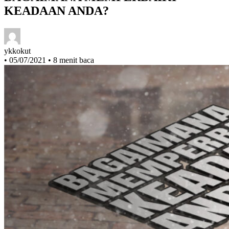
BAGAIMANA MEMPERBAIKI
KEADAAN ANDA?
ykkokut
•
05/07/2021
•
8 menit baca