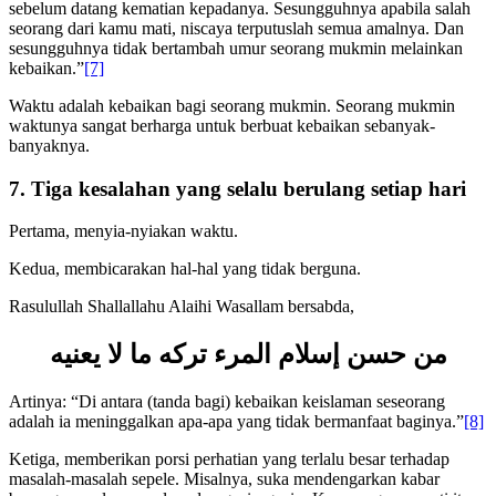
menginginkan kematian, dan janganlah dia berdoa untuk mati
sebelum datang kematian kepadanya. Sesungguhnya apabila salah
seorang dari kamu mati, niscaya terputuslah semua amalnya. Dan
sesungguhnya tidak bertambah umur seorang mukmin melainkan
kebaikan.”
[7]
Waktu adalah kebaikan bagi seorang mukmin. Seorang mukmin
waktunya sangat berharga untuk berbuat kebaikan sebanyak-
banyaknya.
7. Tiga kesalahan yang selalu berulang setiap hari
Pertama, menyia-nyiakan waktu.
Kedua, membicarakan hal-hal yang tidak berguna.
Rasulullah Shallallahu Alaihi Wasallam bersabda,
من حسن إسلام المرء تركه ما لا يعنيه
Artinya: “Di antara (tanda bagi) kebaikan keislaman seseorang
adalah ia meninggalkan apa-apa yang tidak bermanfaat baginya.”
[8]
Ketiga, memberikan porsi perhatian yang terlalu besar terhadap