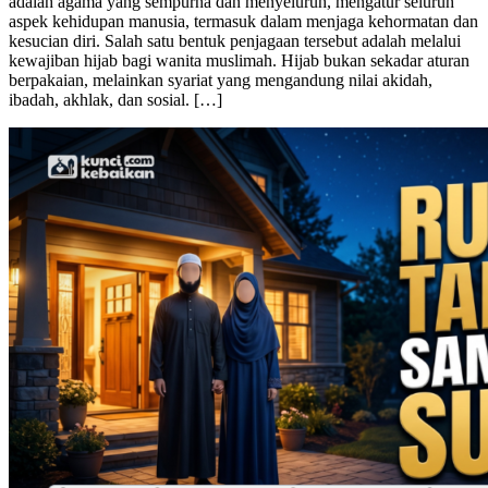
Hijab dan Kesucian Diri dalam Pandangan Syariat Islam – Islam
adalah agama yang sempurna dan menyeluruh, mengatur seluruh
aspek kehidupan manusia, termasuk dalam menjaga kehormatan dan
kesucian diri. Salah satu bentuk penjagaan tersebut adalah melalui
kewajiban hijab bagi wanita muslimah. Hijab bukan sekadar aturan
berpakaian, melainkan syariat yang mengandung nilai akidah,
ibadah, akhlak, dan sosial. […]