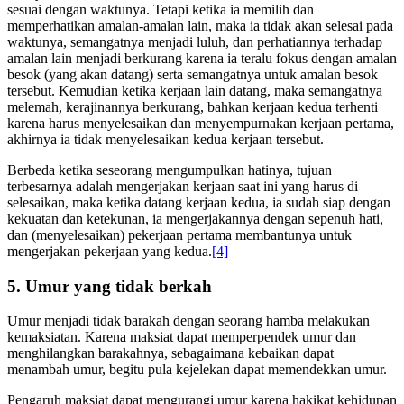
hatinya untuk amalan tersebut, maka ia akan berhasil dan selesai
sesuai dengan waktunya. Tetapi ketika ia memilih dan
memperhatikan amalan-amalan lain, maka ia tidak akan selesai pada
waktunya, semangatnya menjadi luluh, dan perhatiannya terhadap
amalan lain menjadi berkurang karena ia teralu fokus dengan amalan
besok (yang akan datang) serta semangatnya untuk amalan besok
tersebut. Kemudian ketika kerjaan lain datang, maka semangatnya
melemah, kerajinannya berkurang, bahkan kerjaan kedua terhenti
karena harus menyelesaikan dan menyempurnakan kerjaan pertama,
akhirnya ia tidak menyelesaikan kedua kerjaan tersebut.
Berbeda ketika seseorang mengumpulkan hatinya, tujuan
terbesarnya adalah mengerjakan kerjaan saat ini yang harus di
selesaikan, maka ketika datang kerjaan kedua, ia sudah siap dengan
kekuatan dan ketekunan, ia mengerjakannya dengan sepenuh hati,
dan (menyelesaikan) pekerjaan pertama membantunya untuk
mengerjakan pekerjaan yang kedua.
[4]
5. Umur yang tidak berkah
Umur menjadi tidak barakah dengan seorang hamba melakukan
kemaksiatan. Karena maksiat dapat memperpendek umur dan
menghilangkan barakahnya, sebagaimana kebaikan dapat
menambah umur, begitu pula kejelekan dapat memendekkan umur.