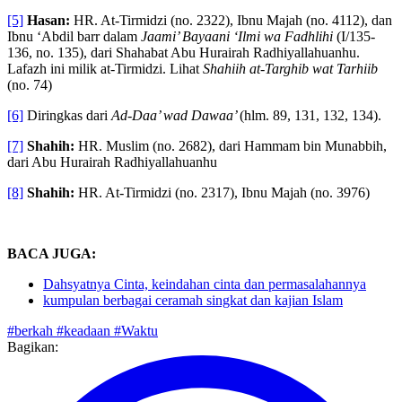
95).
[5]
Hasan:
HR. At-Tirmidzi (no. 2322), Ibnu Majah (no. 4112), dan
Ibnu ‘Abdil barr dalam
Jaami’ Bayaani ‘Ilmi wa Fadhlihi
(I/135-
136, no. 135), dari Shahabat Abu Hurairah Radhiyallahuanhu.
Lafazh ini milik at-Tirmidzi. Lihat
Shahiih at-Targhib wat Tarhiib
(no. 74)
[6]
Diringkas dari
Ad-Daa’ wad Dawaa’
(hlm. 89, 131, 132, 134).
[7]
Shahih:
HR. Muslim (no. 2682), dari Hammam bin Munabbih,
dari Abu Hurairah Radhiyallahuanhu
[8]
Shahih:
HR. At-Tirmidzi (no. 2317), Ibnu Majah (no. 3976)
BACA JUGA:
Dahsyatnya Cinta, keindahan cinta dan permasalahannya
kumpulan berbagai ceramah singkat dan kajian Islam
#berkah
#keadaan
#Waktu
Bagikan: