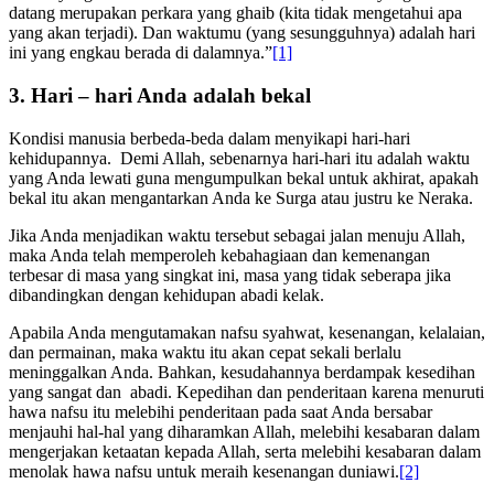
Waktu yang telah berlalu maka sudah berlalu, waktu yang akan
datang merupakan perkara yang ghaib (kita tidak mengetahui apa
yang akan terjadi). Dan waktumu (yang sesungguhnya) adalah hari
ini yang engkau berada di dalamnya.”
[1]
3. Hari – hari Anda adalah bekal
Kondisi manusia berbeda-beda dalam menyikapi hari-hari
kehidupannya. Demi Allah, sebenarnya hari-hari itu adalah waktu
yang Anda lewati guna mengumpulkan bekal untuk akhirat, apakah
bekal itu akan mengantarkan Anda ke Surga atau justru ke Neraka.
Jika Anda menjadikan waktu tersebut sebagai jalan menuju Allah,
maka Anda telah memperoleh kebahagiaan dan kemenangan
terbesar di masa yang singkat ini, masa yang tidak seberapa jika
dibandingkan dengan kehidupan abadi kelak.
Apabila Anda mengutamakan nafsu syahwat, kesenangan, kelalaian,
dan permainan, maka waktu itu akan cepat sekali berlalu
meninggalkan Anda. Bahkan, kesudahannya berdampak kesedihan
yang sangat dan abadi. Kepedihan dan penderitaan karena menuruti
hawa nafsu itu melebihi penderitaan pada saat Anda bersabar
menjauhi hal-hal yang diharamkan Allah, melebihi kesabaran dalam
mengerjakan ketaatan kepada Allah, serta melebihi kesabaran dalam
menolak hawa nafsu untuk meraih kesenangan duniawi.
[2]