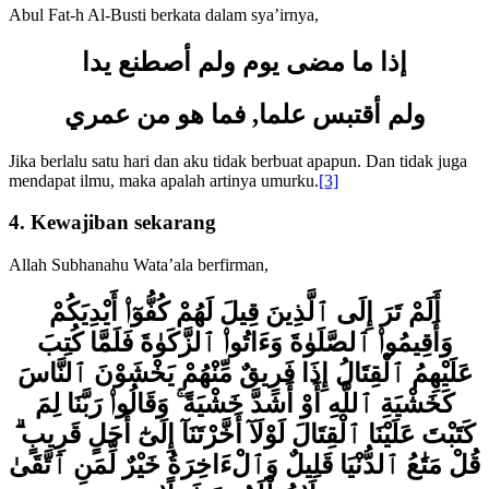
Abul Fat-h Al-Busti berkata dalam sya’irnya,
إذا ما مضى يوم ولم أصطنع يدا
ولم أقتبس علما, فما هو من عمري
Jika berlalu satu hari dan aku tidak berbuat apapun. Dan tidak juga
mendapat ilmu, maka apalah artinya umurku.
[3]
4. Kewajiban sekarang
Allah Subhanahu Wata’ala berfirman,
أَلَمْ تَرَ إِلَى ٱلَّذِينَ قِيلَ لَهُمْ كُفُّوٓا۟ أَيْدِيَكُمْ
وَأَقِيمُوا۟ ٱلصَّلَوٰةَ وَءَاتُوا۟ ٱلزَّكَوٰةَ فَلَمَّا كُتِبَ
عَلَيْهِمُ ٱلْقِتَالُ إِذَا فَرِيقٌ مِّنْهُمْ يَخْشَوْنَ ٱلنَّاسَ
كَخَشْيَةِ ٱللَّهِ أَوْ أَشَدَّ خَشْيَةً ۚ وَقَالُوا۟ رَبَّنَا لِمَ
كَتَبْتَ عَلَيْنَا ٱلْقِتَالَ لَوْلَآ أَخَّرْتَنَآ إِلَىٰٓ أَجَلٍ قَرِيبٍ ۗ
قُلْ مَتَٰعُ ٱلدُّنْيَا قَلِيلٌ وَٱلْءَاخِرَةُ خَيْرٌ لِّمَنِ ٱتَّقَىٰ