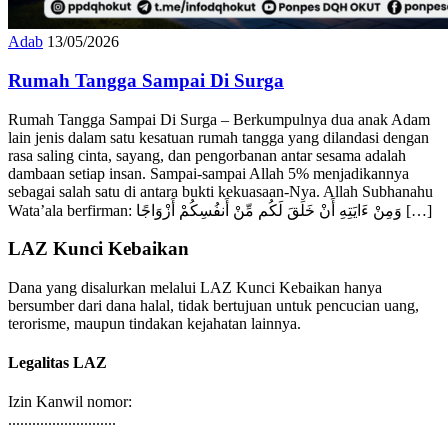
Adab
13/05/2026
Rumah Tangga Sampai Di Surga
Rumah Tangga Sampai Di Surga – Berkumpulnya dua anak Adam
lain jenis dalam satu kesatuan rumah tangga yang dilandasi dengan
rasa saling cinta, sayang, dan pengorbanan antar sesama adalah
dambaan setiap insan. Sampai-sampai Allah 5% menjadikannya
sebagai salah satu di antara bukti kekuasaan-Nya. Allah Subhanahu
Wata’ala berfirman: وَمِنْ ءَايَتِهِ أَنْ خَلَقَ لَكُم مِّنْ أَنفُسِكُمْ أَزْوَاجًا […]
LAZ Kunci Kebaikan
Dana yang disalurkan melalui LAZ Kunci Kebaikan hanya
bersumber dari dana halal, tidak bertujuan untuk pencucian uang,
terorisme, maupun tindakan kejahatan lainnya.
Legalitas LAZ
Izin Kanwil nomor:
...........................