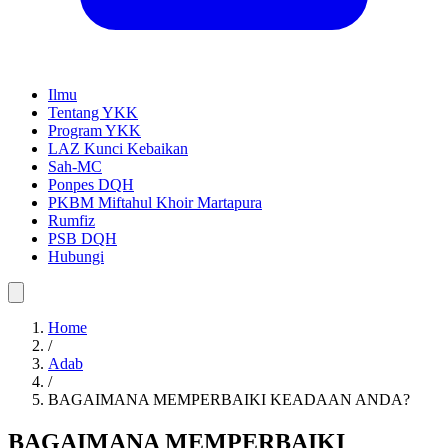
Ilmu
Tentang YKK
Program YKK
LAZ Kunci Kebaikan
Sah-MC
Ponpes DQH
PKBM Miftahul Khoir Martapura
Rumfiz
PSB DQH
Hubungi
Home
/
Adab
/
BAGAIMANA MEMPERBAIKI KEADAAN ANDA?