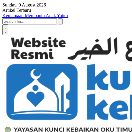
Skip to content
Sunday, 9 August 2026
Artikel Terbaru
Penyerahan SK LAZ Kunci Kebaikan OKU Timur, Tonggak Baru
Penguatan Pelayanan Umat