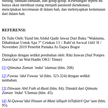
masalah-masalah sepele. Misalnya, suka mendengarkan kabar
burung, ramalan-ramalan, dan gosip-gosip. Kesenangan seperti itu
hanya akan membuat orang menjadi paranoid (ketakutan),
menciptakan kecemasan di dalam hati, dan melenyapkan kedamaian
dari dalam hati.
REFERENSI:
Di Tulis Oleh: Yazid bin Abdul Qadir Jawaz Dari Buku “Waktumu,
Dihabiskan Untuk Apa ?” Cetakan 13 :: Rabi’ul Awwal 1441 H /
November 2019 Penerbit Pustaka At-Taqwa Bogor
Diringkas dengan sedikit perubahan oleh: Riki Irawan (Staf Ponpes
Darul-Qur’an Wal-Hadits OKU Timur)
[1]
Qiimatuz Zaman ‘indal ‘ulamaa
(hlm. 208)
[2]
Fawaa ‘idul Fawaa ‘id
(hlm. 323-324) dengan sedikit
tambahan.
[3]
Diiwaan Abil Fath al-Busti
(hlm. 84). Dinukil dari
Qiimatu
Zaman ‘indal ‘Ulamaa
(hlm. 45).
[4]
Al-Qawaa’idul Hisaan al-Muta’alliqah biTafsiiril Qur’aan
(hlm.