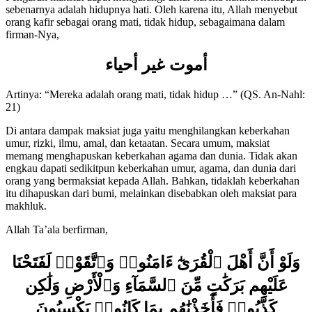
Pengaruh maksiat dapat mengurangi umur karena hakikat kehidupan
sebenarnya adalah hidupnya hati. Oleh karena itu, Allah menyebut
orang kafir sebagai orang mati, tidak hidup, sebagaimana dalam
firman-Nya,
أموت غير أحياء
Artinya: “Mereka adalah orang mati, tidak hidup …” (QS. An-Nahl:
21)
Di antara dampak maksiat juga yaitu menghilangkan keberkahan
umur, rizki, ilmu, amal, dan ketaatan. Secara umum, maksiat
memang menghapuskan keberkahan agama dan dunia. Tidak akan
engkau dapati sedikitpun keberkahan umur, agama, dan dunia dari
orang yang bermaksiat kepada Allah. Bahkan, tidaklah keberkahan
itu dihapuskan dari bumi, melainkan disebabkan oleh maksiat para
makhluk.
Allah Ta’ala berfirman,
وَلَوْ أَنَّ أَهْلَ ٱلْقُرَىٰٓ ءَامَنُوا۟ وَٱتَّقَوْا۟ لَفَتَحْنَا
عَلَيْهِم بَرَكَٰتٍ مِّنَ ٱلسَّمَآءِ وَٱلْأَرْضِ وَلَٰكِن