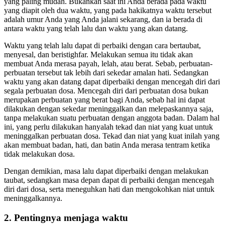
Anda dapat menuju negeri itu melalui jalan yang paling dekat dan
yang paling mudah. Bukankah saat ini Anda berada pada waktu
yang diapit oleh dua waktu, yang pada hakikatnya waktu tersebut
adalah umur Anda yang Anda jalani sekarang, dan ia berada di
antara waktu yang telah lalu dan waktu yang akan datang.
Waktu yang telah lalu dapat di perbaiki dengan cara bertaubat,
menyesal, dan beristighfar. Melakukan semua itu tidak akan
membuat Anda merasa payah, lelah, atau berat. Sebab, perbuatan-
perbuatan tersebut tak lebih dari sekedar amalan hati. Sedangkan
waktu yang akan datang dapat diperbaiki dengan mencegah diri dari
segala perbuatan dosa. Mencegah diri dari perbuatan dosa bukan
merupakan perbuatan yang berat bagi Anda, sebab hal ini dapat
dilakukan dengan sekedar meninggalkan dan melepaskannya saja,
tanpa melakukan suatu perbuatan dengan anggota badan. Dalam hal
ini, yang perlu dilakukan hanyalah tekad dan niat yang kuat untuk
meninggalkan perbuatan dosa. Tekad dan niat yang kuat inilah yang
akan membuat badan, hati, dan batin Anda merasa tentram ketika
tidak melakukan dosa.
Dengan demikian, masa lalu dapat diperbaiki dengan melakukan
taubat, sedangkan masa depan dapat di perbaiki dengan mencegah
diri dari dosa, serta meneguhkan hati dan mengokohkan niat untuk
meninggalkannya.