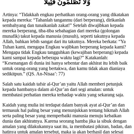
وَلَا تُظْلَمُونَ فَتِيلًا
Artinya: “Tidakkah engkau perhatikan orang-orang yang dikatakan
kepada mereka: “Tahanlah tanganmu (dari berperang), dirikanlah
sembahyang dan tunaikanlah zakat!” Setelah diwajibkan kepada
mereka berperang, tiba-tiba sebahagian dari mereka (golongan
munafik) takut kepada manusia (musuh), seperti takutnya kepada
Allah, bahkan lebih sangat dari itu takutnya. Mereka berkata: “Ya
Tuhan kami, mengapa Engkau wajibkan berperang kepada kami?
Mengapa tidak Engkau tangguhkan (kewajiban berperang) kepada
kami sampai kepada beberapa waktu lagi?” Katakanlah:
“Kesenangan di dunia ini hanya sebentar dan akhirat itu lebih baik
untuk orang-orang yang bertakwa, dan kamu tidak akan dianiaya
sedikitpun.” (QS. An-Nisaa’: 77)
Salah satu kaidah tafsir al-Qur’an yaitu Allah memberi petunjuk
kepada hambanya dalam al-Qur’an dari segi amalan: untuk
membatasi perhatian mereka terhadap waktu yang sekarang saja.
Kaidah yang mulia ini terdapat dalam banyak ayat al-Qur’an dan
termasuk hal paling besar yang menunjukkan tentang hikmah Allah
serta paling besar yang memperbaiki manusia menuju kebaikan
dunia dan akhiratnya. Karena seorang hamba jika ia sibuk dengan
amalan yang dilakukannya saat itu, ia membatasi pikiran, badan, dan