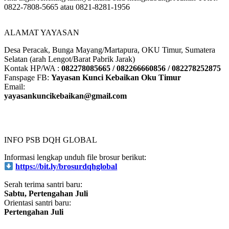
0822-7808-5665 atau 0821-8281-1956
ALAMAT YAYASAN
Desa Peracak, Bunga Mayang/Martapura, OKU Timur, Sumatera
Selatan (arah Lengot/Barat Pabrik Jarak)
Kontak HP/WA :
082278085665 / 082266660856 / 082278252875
Fanspage FB:
Yayasan Kunci Kebaikan Oku Timur
Email:
yayasankuncikebaikan@gmail.com
INFO PSB DQH GLOBAL
Informasi lengkap unduh file brosur berikut:
https://bit.ly/brosurdqhglobal
Serah terima santri baru:
Sabtu, Pertengahan Juli
Orientasi santri baru:
Pertengahan Juli