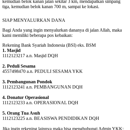
kemudian belok kanan jalan sekitar 3 km, mendapatkan simpang
tiga, kemudian belok kanan 700 m, sampai ke lokasi.
SIAP MENYALURKAN DANA
Bagi Anda yang ingin menyalurkan dananya di jalan Allah, maka
kami memiliki beberapa pos kebaikan:
Rekening Bank Syariah Indonesia (BSI) eks. BSM
1. Masjid
1112123217 a.n. Masjid DQH
2. Peduli Sesama
4557498470 a.n. PEDULI SESAMA YKK
3. Pembangunan Pondok
1112123241 a.n. PEMBANGUNAN DQH
4. Donatur Operasional
1112123233 a.n. OPERASIONAL DQH
5. Orang Tua Asuh
1112123225 a.n. BEASISWA PENDIDIKAN DQH
Jika ingin rekening lainnya maka bisa menghubungi Admin YKK: