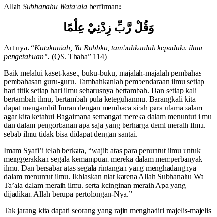
Allah
Subhanahu Wata’ala
berfirman
:
وَقُلْ رَّبِّ زِدْنِيْ عِلْمًا
Artinya: “
Katakanlah, Ya Rabbku, tambahkanlah kepadaku ilmu
pengetahuan”.
(QS. Thaha” 114)
Baik melalui kaset-kaset, buku-buku, majalah-majalah pembahas
pembahasan guru-guru. Tambahkanlah pembendaraan ilmu setiap
hari titik setiap hari ilmu seharusnya bertambah. Dan setiap kali
bertambah ilmu, bertambah pula keteguhanmu. Barangkali kita
dapat mengambil Imran dengan membaca sirah para ulama salam
agar kita ketahui Bagaimana semangat mereka dalam menuntut ilmu
dan dalam pengorbanan apa saja yang berharga demi meraih ilmu.
sebab ilmu tidak bisa didapat dengan santai.
Imam Syafi’i telah berkata, “wajib atas para penuntut ilmu untuk
menggerakkan segala kemampuan mereka dalam memperbanyak
ilmu. Dan bersabar atas segala rintangan yang menghadangnya
dalam menuntut ilmu. Ikhlaskan niat karena Allah Subhanahu Wa
Ta’ala dalam meraih ilmu. serta keinginan meraih Apa yang
dijadikan Allah berupa pertolongan-Nya.”