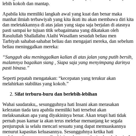
tenang di Hilir dan lebih sedikit kecepatannya, akan tetapi menjadi
lebih kokoh dan mantap.
Apabila kita memiliki langkah awal yang kuat dan benar maka
manhat ilmiah terbawiyah yang kita ikuti itu akan membawa diri kita
dan meletakkannya di atas jalan yang siapa saja berjalan di atasnya
pasti sampai ke tujuan titik sebagaimana yang dikatakan oleh
Rasulullah Shallallahu Alaihi Wasallam sesudah beliau men
Tarbiyah sahabat-sahabat beliau dan mengajari mereka, dan sebelum
beliau meninggalkan mereka:
“Sungguh aku meninggalkan kalian di atas jalan yang putih bersih,
malamnya bagaikan siang , Siapa saja yang menyimpang darinya
pasti binasa.”
Seperti pepatah mengatakan: “kecepatan yang terukur akan
melahirkan stabilitas yang kokoh.”
Sifat terburu-buru dan berlebih-lebihan
Wahai saudaraku,, sesungguhnya hati Insani akan merasakan
kelezatan tiada tara apabila memiliki hati tersebut akan
melaksanakan apa yang diyakininya benar. Akan tetapi hati tidak
pernah puas kamar ia akan terus melebar memanjang ke segala
penjurupuk ia selalu mencari sesuatu yang dapat memuaskannya