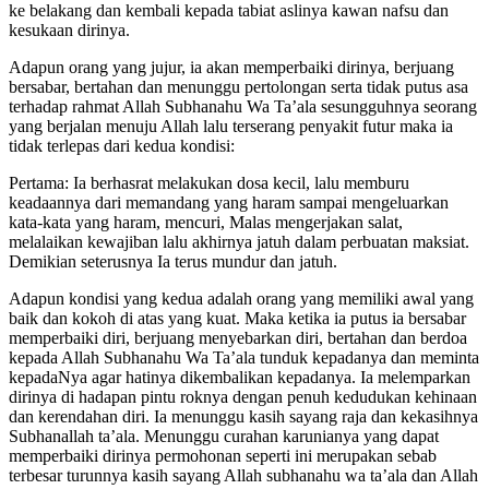
yang jujur dan siapa yang dusta titik orang yang dusta akan berbalik
ke belakang dan kembali kepada tabiat aslinya kawan nafsu dan
kesukaan dirinya.
Adapun orang yang jujur, ia akan memperbaiki dirinya, berjuang
bersabar, bertahan dan menunggu pertolongan serta tidak putus asa
terhadap rahmat Allah Subhanahu Wa Ta’ala sesungguhnya seorang
yang berjalan menuju Allah lalu terserang penyakit futur maka ia
tidak terlepas dari kedua kondisi:
Pertama: Ia berhasrat melakukan dosa kecil, lalu memburu
keadaannya dari memandang yang haram sampai mengeluarkan
kata-kata yang haram, mencuri, Malas mengerjakan salat,
melalaikan kewajiban lalu akhirnya jatuh dalam perbuatan maksiat.
Demikian seterusnya Ia terus mundur dan jatuh.
Adapun kondisi yang kedua adalah orang yang memiliki awal yang
baik dan kokoh di atas yang kuat. Maka ketika ia putus ia bersabar
memperbaiki diri, berjuang menyebarkan diri, bertahan dan berdoa
kepada Allah Subhanahu Wa Ta’ala tunduk kepadanya dan meminta
kepadaNya agar hatinya dikembalikan kepadanya. Ia melemparkan
dirinya di hadapan pintu roknya dengan penuh kedudukan kehinaan
dan kerendahan diri. Ia menunggu kasih sayang raja dan kekasihnya
Subhanallah ta’ala. Menunggu curahan karunianya yang dapat
memperbaiki dirinya permohonan seperti ini merupakan sebab