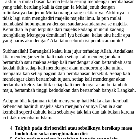
Tak jarang kita dapati seorang yang rajin menghadiri majelis-majelis
Taklim ia mulai bosan karena terlalu sering mendengar pembahasan
yang telah berulang kali ia dengar. Ia Mulai jenuh dengan
rutinitasnya dan jemu Mulia orang-orang sekitarnya. Akhirnya ia
tidak lagi rutin menghadiri majelis-majelis ilmu. Ia pun mulai
membatasi hubungannya dengan saudara-saudaranya se majelis.
Kemudian Ia pun terputus dari majelis kadang muncul kadang
menghilang.Mengapa demikian? Iya berkata: kalau aku hadir apa
yang harus aku dengar? Aku tahu seluruh isi pembicaraan itu!
Subhanallah! Barangkali kalau kita jujur terhadap Allah, Andaikata
kita mendengar seribu kali maka setiap kali mendengar akan
bertambah satu makna setiap kali mendengar akan bertambah satu
faedah titik setiap kali mendengar akan mendorong kita untuk
mengamalkan setiap bagian dari pembahasan tersebut. Setiap kali
mendengar akan bertambah tujuan, setiap kali mendengar akan
bertambah kelezatan titik setiap kali mendengar akan bertambah
maju, bertambah tinggi kedudukan dan bertambah banyak Langkah.
Adapun bila kejamuan telah menyerang hati Maka akan kembali
kebencian hadir di majelis akan menjauh darinya Dan ia akan
kembali seperti dahulu kala sebabnya tak lain dan tak bukan karena
ia tidak memahami Islam.
Takjub pada diri sendiri atau sebaliknya bersikap masa