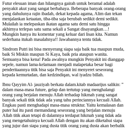
Futur elesuan iman dan hilangnya gairah untuk beramal adalah
penyakit akut yang sangat berbahaya. Beberapa banyak orang-orang
yang dahulunya rajin ibadah, dekat kepada agama, Alim dan tekan
menjalankan ketaatan, tiba-tiba saja berubah sedikit demi sedikit.
Mulailah ia melepaskan ikatan agama satu demi satu hingga
akhirnya terlepas satu sama sekali a Sangat disayangkan…!
Mungkin hanya itu komentar yang keluar dari lisan kita. Namun
sederhana itukah masalahnya!! Jawabannya tentu tidak.
Sindrom Putri ini bisa menyerang siapa saja baik tua maupun muda,
baik Si Miskin maupun Si Kaya, baik pria ataupun wanita.
Semuanya bisa kena! Pada awalnya mungkin Penyakit ini dianggap
sepele, namun lama-kelamaan menjadi malapetaka besar bagi
penderitaannya titik bisa saja Penyakit ini menyeret seseorang
kepada kemurtadan, dan kedzindiqan, wal iyadzu billah.
Ibnu Qayyim Al- jauziyah berkata dalam.kitab madaarijus salikin: ”
dalam masa-masa future, gelap dan tertutup yang menghalangi
orang yang berjalan menuju Allah terhadap hikmah yang sangat
banyak sekali titik tidak ada yang tahu perinciannya kecuali Allah.
Engkau pasti menghadapi masa-masa struktur. Yaitu kemalasan dan
puter hal itu pasti memandang seseorang yang berjalan menuju
Allah titik akan tetapi di dalamnya terdapat hikmah yang tidak ada
yang mengetahuinya kecuali Allah dengan itu akan diketahui siapa