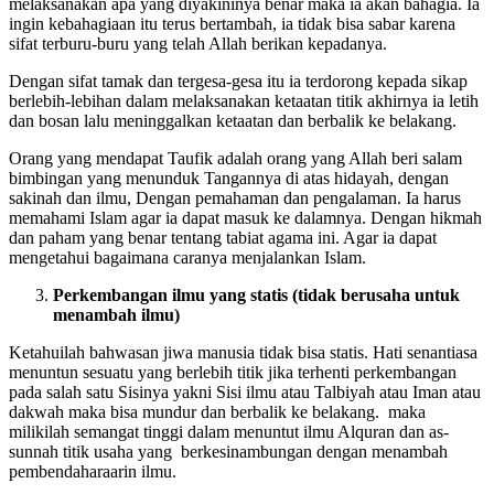
menurut kapasitas keluasannya. Sesungguhnya ketika hati
melaksanakan apa yang diyakininya benar maka ia akan bahagia. Ia
ingin kebahagiaan itu terus bertambah, ia tidak bisa sabar karena
sifat terburu-buru yang telah Allah berikan kepadanya.
Dengan sifat tamak dan tergesa-gesa itu ia terdorong kepada sikap
berlebih-lebihan dalam melaksanakan ketaatan titik akhirnya ia letih
dan bosan lalu meninggalkan ketaatan dan berbalik ke belakang.
Orang yang mendapat Taufik adalah orang yang Allah beri salam
bimbingan yang menunduk Tangannya di atas hidayah, dengan
sakinah dan ilmu, Dengan pemahaman dan pengalaman. Ia harus
memahami Islam agar ia dapat masuk ke dalamnya. Dengan hikmah
dan paham yang benar tentang tabiat agama ini. Agar ia dapat
mengetahui bagaimana caranya menjalankan Islam.
Perkembangan ilmu yang statis (tidak berusaha untuk
menambah ilmu)
Ketahuilah bahwasan jiwa manusia tidak bisa statis. Hati senantiasa
menuntun sesuatu yang berlebih titik jika terhenti perkembangan
pada salah satu Sisinya yakni Sisi ilmu atau Talbiyah atau Iman atau
dakwah maka bisa mundur dan berbalik ke belakang. maka
milikilah semangat tinggi dalam menuntut ilmu Alquran dan as-
sunnah titik usaha yang berkesinambungan dengan menambah
pembendaharaarin ilmu.