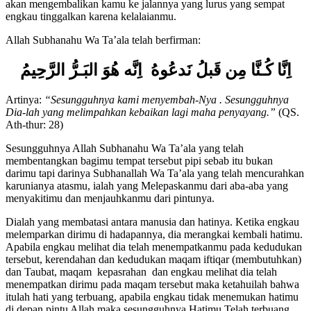
terbesar turunnya kasih sayang Allah subhanahu wa ta’ala dan Allah
akan mengembalikan kamu ke jalannya yang lurus yang sempat
engkau tinggalkan karena kelalaianmu.
Allah Subhanahu Wa Ta’ala telah berfirman:
اِنَّا كُـنَّا مِن قَبلُ نَدعُوهُ‌ اِنَّه هُوَ البَـرُّ الرَّحِيمُ
Artinya:
“
Sesungguhnya kami menyembah-Nya . Sesungguhnya
Dia-lah yang melimpahkan kebaikan lagi maha penyayang
.”
(QS.
Ath-thur: 28)
Sesungguhnya Allah Subhanahu Wa Ta’ala yang telah
membentangkan bagimu tempat tersebut pipi sebab itu bukan
darimu tapi darinya Subhanallah Wa Ta’ala yang telah mencurahkan
karunianya atasmu, ialah yang Melepaskanmu dari aba-aba yang
menyakitimu dan menjauhkanmu dari pintunya.
Dialah yang membatasi antara manusia dan hatinya. Ketika engkau
melemparkan dirimu di hadapannya, dia merangkai kembali hatimu.
Apabila engkau melihat dia telah menempatkanmu pada kedudukan
tersebut, kerendahan dan kedudukan maqam iftiqar (membutuhkan)
dan Taubat, maqam kepasrahan dan engkau melihat dia telah
menempatkan dirimu pada maqam tersebut maka ketahuilah bahwa
itulah hati yang terbuang, apabila engkau tidak menemukan hatimu