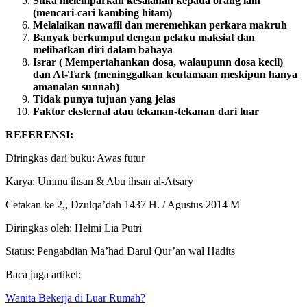
bodoh dan suka menghinakan diri
Suka melemparkan kesalahan kepada orang lain
(mencari-cari kambing hitam)
Melalaikan nawafil dan meremehkan perkara makruh
Banyak berkumpul dengan pelaku maksiat dan
melibatkan diri dalam bahaya
Israr ( Mempertahankan dosa, walaupunn dosa kecil)
dan At-Tark (meninggalkan keutamaan meskipun hanya
amanalan sunnah)
Tidak punya tujuan yang jelas
Faktor eksternal atau tekanan-tekanan dari luar
REFERENSI:
Diringkas dari buku: Awas futur
Karya: Ummu ihsan & Abu ihsan al-Atsary
Cetakan ke 2,, Dzulqa’dah 1437 H. / Agustus 2014 M
Diringkas oleh: Helmi Lia Putri
Status: Pengabdian Ma’had Darul Qur’an wal Hadits
Baca juga artikel: