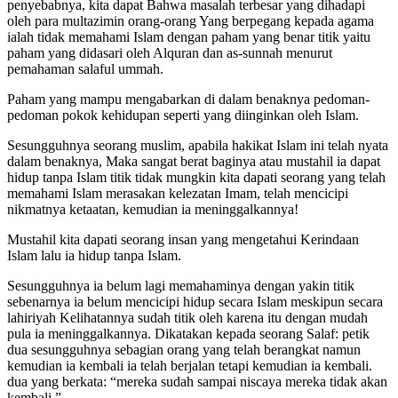
Di sana pasti ada masalah titik dan apabila kita berusaha menjadi
penyebabnya, kita dapat Bahwa masalah terbesar yang dihadapi
oleh para multazimin orang-orang Yang berpegang kepada agama
ialah tidak memahami Islam dengan paham yang benar titik yaitu
paham yang didasari oleh Alquran dan as-sunnah menurut
pemahaman salaful ummah.
Paham yang mampu mengabarkan di dalam benaknya pedoman-
pedoman pokok kehidupan seperti yang diinginkan oleh Islam.
Sesungguhnya seorang muslim, apabila hakikat Islam ini telah nyata
dalam benaknya, Maka sangat berat baginya atau mustahil ia dapat
hidup tanpa Islam titik tidak mungkin kita dapati seorang yang telah
memahami Islam merasakan kelezatan Imam, telah mencicipi
nikmatnya ketaatan, kemudian ia meninggalkannya!
Mustahil kita dapati seorang insan yang mengetahui Kerindaan
Islam lalu ia hidup tanpa Islam.
Sesungguhnya ia belum lagi memahaminya dengan yakin titik
sebenarnya ia belum mencicipi hidup secara Islam meskipun secara
lahiriyah Kelihatannya sudah titik oleh karena itu dengan mudah
pula ia meninggalkannya. Dikatakan kepada seorang Salaf: petik
dua sesungguhnya sebagian orang yang telah berangkat namun
kemudian ia kembali ia telah berjalan tetapi kemudian ia kembali.
dua yang berkata: “mereka sudah sampai niscaya mereka tidak akan