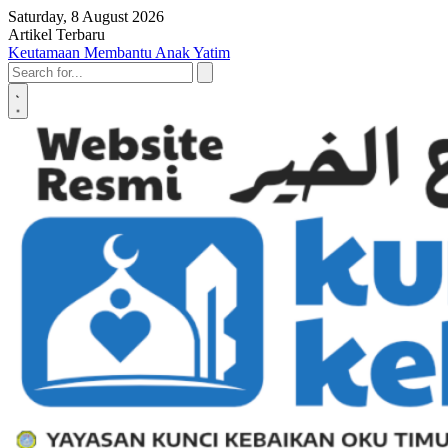
Skip to content
Saturday, 8 August 2026
Artikel Terbaru
Penyerahan SK LAZ Kunci Kebaikan OKU Timur, Tonggak Baru
Penguatan Pelayanan Umat