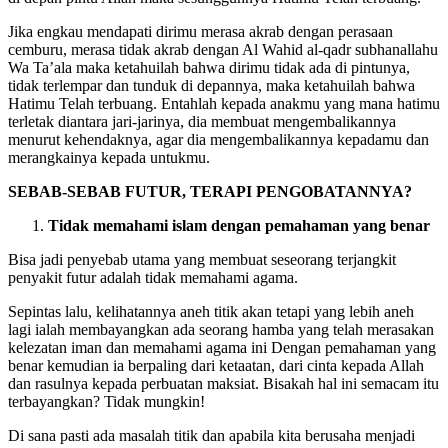
di depan pintu Allah maka sesungguhnya Hatimu Telah terbuang.
Jika engkau mendapati dirimu merasa akrab dengan perasaan
cemburu, merasa tidak akrab dengan Al Wahid al-qadr subhanallahu
Wa Ta’ala maka ketahuilah bahwa dirimu tidak ada di pintunya,
tidak terlempar dan tunduk di depannya, maka ketahuilah bahwa
Hatimu Telah terbuang. Entahlah kepada anakmu yang mana hatimu
terletak diantara jari-jarinya, dia membuat mengembalikannya
menurut kehendaknya, agar dia mengembalikannya kepadamu dan
merangkainya kepada untukmu.
SEBAB-SEBAB FUTUR, TERAPI PENGOBATANNYA?
Tidak memahami islam dengan pemahaman yang benar
Bisa jadi penyebab utama yang membuat seseorang terjangkit
penyakit futur adalah tidak memahami agama.
Sepintas lalu, kelihatannya aneh titik akan tetapi yang lebih aneh
lagi ialah membayangkan ada seorang hamba yang telah merasakan
kelezatan iman dan memahami agama ini Dengan pemahaman yang
benar kemudian ia berpaling dari ketaatan, dari cinta kepada Allah
dan rasulnya kepada perbuatan maksiat. Bisakah hal ini semacam itu
terbayangkan? Tidak mungkin!