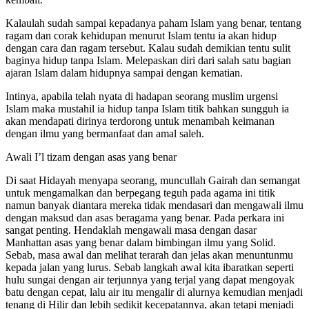
kembali.”
Kalaulah sudah sampai kepadanya paham Islam yang benar, tentang
ragam dan corak kehidupan menurut Islam tentu ia akan hidup
dengan cara dan ragam tersebut. Kalau sudah demikian tentu sulit
baginya hidup tanpa Islam. Melepaskan diri dari salah satu bagian
ajaran Islam dalam hidupnya sampai dengan kematian.
Intinya, apabila telah nyata di hadapan seorang muslim urgensi
Islam maka mustahil ia hidup tanpa Islam titik bahkan sungguh ia
akan mendapati dirinya terdorong untuk menambah keimanan
dengan ilmu yang bermanfaat dan amal saleh.
Awali I’l tizam dengan asas yang benar
Di saat Hidayah menyapa seorang, muncullah Gairah dan semangat
untuk mengamalkan dan berpegang teguh pada agama ini titik
namun banyak diantara mereka tidak mendasari dan mengawali ilmu
dengan maksud dan asas beragama yang benar. Pada perkara ini
sangat penting. Hendaklah mengawali masa dengan dasar
Manhattan asas yang benar dalam bimbingan ilmu yang Solid.
Sebab, masa awal dan melihat terarah dan jelas akan menuntunmu
kepada jalan yang lurus. Sebab langkah awal kita ibaratkan seperti
hulu sungai dengan air terjunnya yang terjal yang dapat mengoyak
batu dengan cepat, lalu air itu mengalir di alurnya kemudian menjadi