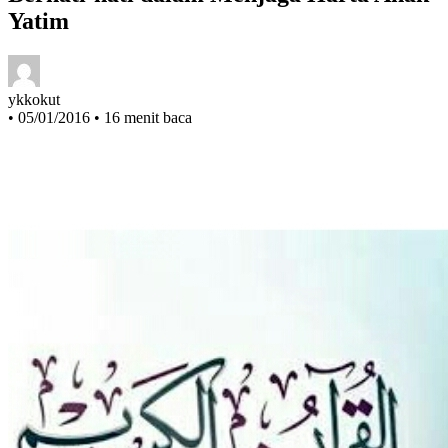
Berhati-hati dalam Menjaga Harta Anak
Yatim
ykkokut
•
05/01/2016
•
16 menit baca