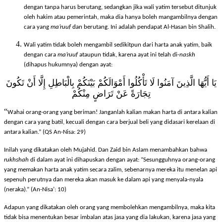
Jika wali yatim ditunjuk oleh ayahnya maka dia boleh mengambilnya
dengan tanpa harus berutang, sedangkan jika wali yatim tersebut ditunjuk
oleh hakim atau pemerintah, maka dia hanya boleh mangambilnya dengan
cara yang
ma’ruuf
dan berutang. Ini adalah pendapat Al-Hasan bin Shalih.
Wali yatim tidak boleh mengambil sedikitpun dari harta anak yatim, baik
dengan cara
ma’ruuf
ataupun tidak, karena ayat ini telah di-
naskh
(dihapus hukumnya) dengan ayat:
يَا أَيُّهَا الَّذِينَ آمَنُوا لَا تَأْكُلُوا أَمْوَالَكُمْ بَيْنَكُمْ بِالْبَاطِلِ إِلَّا أَنْ تَكُونَ
تِجَارَةً عَنْ تَرَاضٍ مِنْكُمْ
“
Wahai orang-orang yang beriman! Janganlah kalian makan harta di antara kalian
dengan cara yang batil, kecuali dengan cara berjual beli yang didasari kerelaan di
antara kalian.” (QS An-Nisa: 29)
Inilah yang dikatakan oleh Mujahid. Dan Zaid bin Aslam menambahkan bahwa
rukhshah
di dalam ayat ini dihapuskan dengan ayat: “
Sesungguhnya orang-orang
yang memakan harta anak yatim secara zalim, sebenarnya mereka itu menelan api
sepenuh perutnya dan mereka akan masuk ke dalam api yang menyala-nyala
(neraka).
” (An-Nisa’: 10)
Adapun yang dikatakan oleh orang yang membolehkan mengambilnya, maka kita