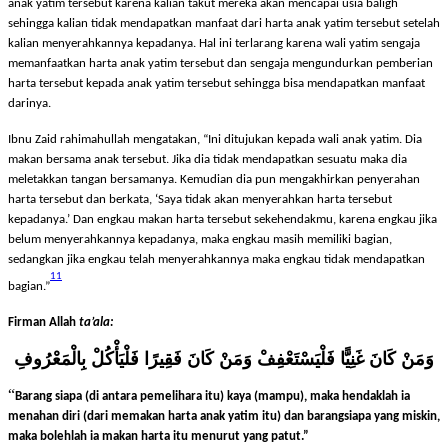
Maksudnya adalah jangan terburu-buru membelanjakan atau menggunakan harta
anak yatim tersebut karena kalian takut mereka akan mencapai usia baligh
sehingga kalian tidak mendapatkan manfaat dari harta anak yatim tersebut setelah
kalian menyerahkannya kepadanya. Hal ini terlarang karena wali yatim sengaja
memanfaatkan harta anak yatim tersebut dan sengaja mengundurkan pemberian
harta tersebut kepada anak yatim tersebut sehingga bisa mendapatkan manfaat
darinya.
Ibnu Zaid rahimahullah mengatakan, “Ini ditujukan kepada wali anak yatim. Dia
makan bersama anak tersebut. Jika dia tidak mendapatkan sesuatu maka dia
meletakkan tangan bersamanya. Kemudian dia pun mengakhirkan penyerahan
harta tersebut dan berkata, ‘Saya tidak akan menyerahkan harta tersebut
kepadanya.’ Dan engkau makan harta tersebut sekehendakmu, karena engkau jika
belum menyerahkannya kepadanya, maka engkau masih memiliki bagian,
sedangkan jika engkau telah menyerahkannya maka engkau tidak mendapatkan
11
bagian.”
Firman Allah
ta’ala:
وَمَنْ كَانَ غَنِيًّا فَلْيَسْتَعْفِفْ وَمَنْ كَانَ فَقِيرًا فَلْيَأْكُلْ بِالْمَعْرُوفِ
“
Barang siapa (di antara pemelihara itu) kaya (mampu), maka hendaklah ia
menahan diri (dari memakan harta anak yatim itu) dan barangsiapa yang miskin,