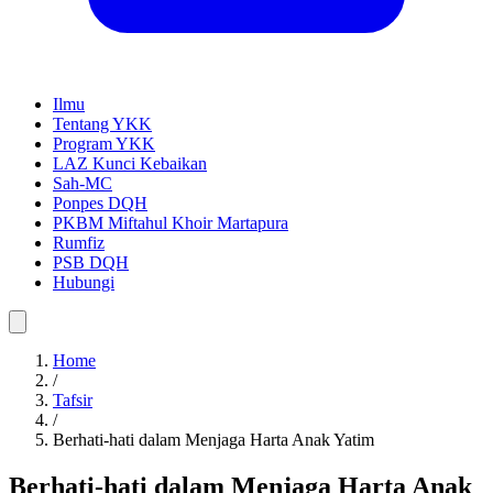
Ilmu
Tentang YKK
Program YKK
LAZ Kunci Kebaikan
Sah-MC
Ponpes DQH
PKBM Miftahul Khoir Martapura
Rumfiz
PSB DQH
Hubungi
Home
/
Tafsir
/
Berhati-hati dalam Menjaga Harta Anak Yatim