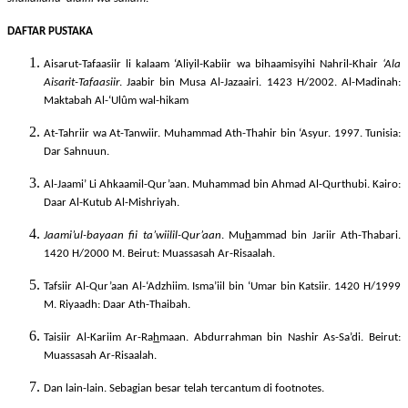
shallallahu ‘alaihi wa sallam
.
DAFTAR PUSTAKA
Aisarut-Tafaasiir li kalaam ‘Aliyil-Kabiir
wa bihaamisyihi Nahril-Khair
‘Ala
Aisarit-Tafaasiir
. Jaabir bin Musa Al-Jazaairi
.
1423 H/2002.
Al-Madinah:
Maktabah Al-‘Ulûm wal-hikam
At-Tahriir wa At-Tanwiir. Muhammad Ath-Thahir bin ‘Asyur. 1997. Tunisia:
Dar Sahnuun.
Al-Jaami’ Li Ahkaamil-Qur’aan
. Muhammad bin Ahmad Al-Qurthubi. Kairo:
Daar Al-Kutub Al-Mishriyah.
Jaami’ul-bayaan fii ta’wiilil-Qur’aan
. M
u
h
ammad bin Jariir Ath-Thabari.
1420 H/2000 M.
Beirut: Muassasah Ar-Risaalah.
Tafsiir Al-Qur’aan Al-‘Adzhiim
. Isma’iil bin ‘Umar bin Katsiir.
1420 H/
1999
M
. Riyaadh: Daar Ath-Thaibah.
Taisiir Al-Kariim Ar-Ra
h
maan
. Abdurrahman bin Nashir As-Sa’di. Beirut:
Muassasah Ar-Risaalah.
Dan lain-lain. Sebagian besar telah tercantum di footnotes.