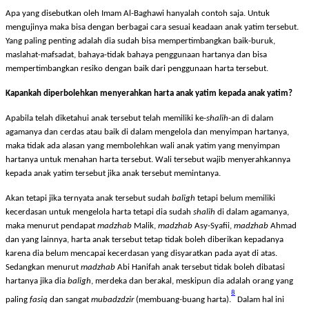
maka barulah diberikan harta tersebut kepada anak yatim.”
Apa yang disebutkan oleh Imam Al-Baghawi hanyalah contoh saja. Untuk
mengujinya maka bisa dengan berbagai cara sesuai keadaan anak yatim tersebut.
Yang paling penting adalah dia sudah bisa mempertimbangkan baik-buruk,
maslahat-mafsadat, bahaya-tidak bahaya penggunaan hartanya dan bisa
mempertimbangkan resiko dengan baik dari penggunaan harta tersebut.
Kapankah diperbolehkan menyerahkan harta anak yatim kepada anak yatim?
Apabila telah diketahui anak tersebut telah memiliki ke-
shalih
-an di dalam
agamanya dan cerdas atau baik di dalam mengelola dan menyimpan hartanya,
maka tidak ada alasan yang membolehkan wali anak yatim yang menyimpan
hartanya untuk menahan harta tersebut. Wali tersebut wajib menyerahkannya
kepada anak yatim tersebut jika anak tersebut memintanya.
Akan tetapi jika ternyata anak tersebut sudah
baligh
tetapi belum memiliki
kecerdasan untuk mengelola harta tetapi dia sudah
shalih
di dalam agamanya,
maka menurut pendapat
madzhab
Malik,
madzhab
Asy-Syafii,
madzhab
Ahmad
dan yang lainnya, harta anak tersebut tetap tidak boleh diberikan kepadanya
karena dia belum mencapai kecerdasan yang disyaratkan pada ayat di atas.
Sedangkan menurut
madzhab
Abi Hanifah anak tersebut tidak boleh dibatasi
hartanya jika dia
baligh
, merdeka dan berakal, meskipun dia adalah orang yang
8