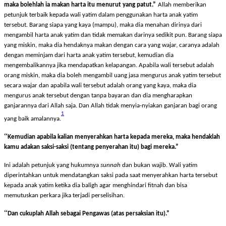
menahan diri (dari memakan harta anak yatim itu) dan barangsiapa yang miskin,
maka bolehlah ia makan harta itu menurut yang patut.
”
Allah memberikan
petunjuk terbaik kepada wali yatim dalam penggunakan harta anak yatim
tersebut. Barang siapa yang kaya (mampu), maka dia menahan dirinya dari
mengambil harta anak yatim dan tidak memakan darinya sedikit pun. Barang siapa
yang miskin, maka dia hendaknya makan dengan cara yang wajar, caranya adalah
dengan meminjam dari harta anak yatim tersebut, kemudian dia
mengembalikannya jika mendapatkan kelapangan. Apabila wali tersebut adalah
orang miskin, maka dia boleh mengambil uang jasa mengurus anak yatim tersebut
secara wajar dan apabila wali tersebut adalah orang yang kaya, maka dia
mengurus anak tersebut dengan tanpa bayaran dan dia mengharapkan
ganjarannya dari Allah saja. Dan Allah tidak menyia-nyiakan ganjaran bagi orang
1
yang baik amalannya.
“
Kemudian apabila
kalian
menyerahkan harta kepada mereka, maka hendaklah
kamu adakan saksi-saksi (tentang penyerahan itu) bagi mereka.
”
Ini adalah petunjuk yang hukumnya
sunnah
dan bukan wajib. Wali yatim
diperintahkan untuk mendatangkan saksi pada saat menyerahkan harta tersebut
kepada anak yatim ketika dia baligh agar menghindari fitnah dan bisa
memutuskan perkara jika terjadi perselisihan.
“
Dan cukuplah Allah sebagai Pengawas (atas persaksian itu).
”