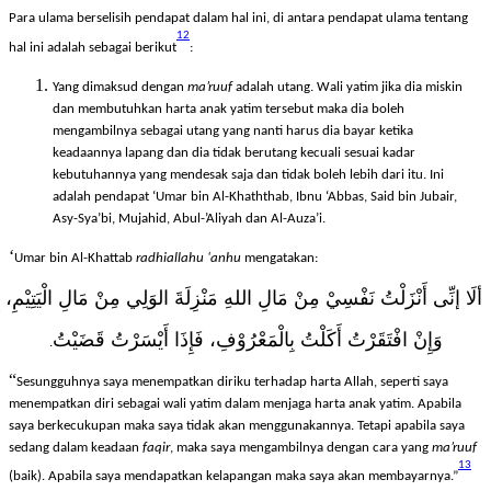
Para ulama berselisih pendapat dalam hal ini, di antara pendapat ulama tentang
12
hal ini adalah sebagai berikut
:
Yang dimaksud dengan
ma’ruuf
adalah utang. Wali yatim jika dia miskin
dan membutuhkan harta anak yatim tersebut maka dia boleh
mengambilnya sebagai utang yang nanti harus dia bayar ketika
keadaannya lapang dan dia tidak berutang kecuali sesuai kadar
kebutuhannya yang mendesak saja dan tidak boleh lebih dari itu. Ini
adalah pendapat ‘Umar bin Al-Khaththab, Ibnu ‘Abbas, Said bin Jubair,
Asy-Sya’bi, Mujahid, Abul-’Aliyah dan Al-Auza’i.
‘
Umar bin Al-Khattab
radhiallahu ‘anhu
mengatakan:
ألَا إنِّى أَنْزَلْتُ نَفْسِيْ مِنْ مَالِ اللهِ مَنْزِلَةَ الوَلِي مِنْ مَالِ الْيَتِيْمِ،
وَإِنْ افْتَقَرْتُ أَكَلْتُ بِالْمَعْرُوْفِ، فَإِذَا أَيْسَرْتُ قَضَيْتُ
.
“
Sesungguhnya saya menempatkan diriku terhadap harta Allah, seperti saya
menempatkan diri sebagai wali yatim dalam menjaga harta anak yatim. Apabila
saya berkecukupan maka saya tidak akan menggunakannya. Tetapi apabila saya
sedang dalam keadaan
faqir
, maka saya mengambilnya dengan cara yang
ma’ruuf
13