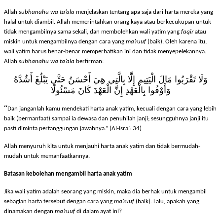
maka bolehlah ia makan harta itu menurut yang patut.”
Allah
subhanahu wa ta’ala
menjelaskan tentang apa saja dari harta mereka yang
halal untuk diambil. Allah memerintahkan orang kaya atau berkecukupan untuk
tidak mengambilnya sama sekali, dan membolehkan wali yatim yang
faqir
atau
miskin untuk mengambilnya dengan cara yang
ma’ruuf
(baik). Oleh karena itu,
wali yatim harus benar-benar memperhatikan ini dan tidak menyepelekannya.
Allah
subhanahu wa ta’ala
berfirman:
وَلَا تَقْرَبُوا مَالَ الْيَتِيم إِلَّا بِالَّتِي هِيَ أَحْسَنُ حَتَّى يَبْلُغَ أَشُدَّهُ
وَأَوْفُوا بِالْعَهْدِ إِنَّ الْعَهْدَ كَانَ مَسْئُولًا
“
Dan janganlah kamu mendekati harta anak yatim, kecuali dengan cara yang lebih
baik (bermanfaat) sampai ia dewasa dan penuhilah janji; sesungguhnya janji itu
pasti diminta pertanggungan jawabnya.
” (Al-Isra’: 34)
Allah menyuruh kita untuk menjauhi harta anak yatim dan tidak bermudah-
mudah untuk memanfaatkannya.
Batasan kebolehan mengambil harta anak yatim
Jika wali yatim adalah seorang yang miskin, maka dia berhak untuk mengambil
sebagian harta tersebut dengan cara yang
ma’ruuf
(baik). Lalu, apakah yang
dinamakan dengan
ma’ruuf
di dalam ayat ini?