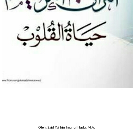
Oleh: Said Yai bin Imanul Huda, M.A.