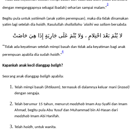
“
Tidak ada keyatiman setelah mimpi basah dan tidak ada diam (tidak berbicara
3
dengan menganggapnya sebagai ibadah) seharian sampai malam.”
Begitu pula untuk
yatiimah
(anak yatim perempuan), maka dia tidak dinamakan
yatim lagi setelah dia
haidh
, Rasulullah
shallallahu ‘alaihi wa sallam
bersabda:
لا يُتْمَ بَعْدَ احْتِلامٍ ، وَلا يُتْمَ عَلَى جَارِيَةٍ إِذَا هِيَ حَاضَتْ
“
Tidak ada keyatiman setelah mimpi basah dan tidak ada keyatiman bagi anak
4
perempuan apabila dia sudah
haidh
.”
Kapankah anak kecil dianggap
baligh
?
Seorang anak dianggap
baligh
apabila:
Telah mimpi basah (
ihtilaam
), termasuk di dalamnya keluar mani (
inzaal)
dengan sengaja.
Telah berumur 15 tahun, menurut
madzhab
Imam Asy-Syafii dan Imam
Ahmad, begitu pula Abu Yusuf dan Muhammad bin Al-Hasan dari
madzhab
Imam Abi Hanifah.
Telah
haidh
, untuk wanita.