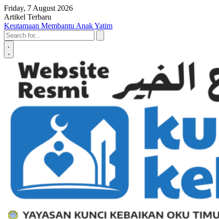
Skip to content
Friday, 7 August 2026
Artikel Terbaru
Penyerahan SK LAZ Kunci Kebaikan OKU Timur, Tonggak Baru
Penguatan Pelayanan Umat