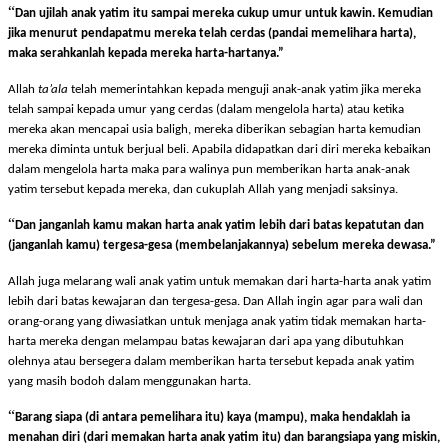
“
Dan ujilah anak yatim itu sampai mereka cukup umur untuk kawin. Kemudian
jika menurut pendapatmu mereka telah cerdas (pandai memelihara harta),
maka serahkanlah kepada mereka harta-hartanya.
”
Allah
ta’ala
telah memerintahkan kepada menguji anak-anak yatim jika mereka
telah sampai kepada umur yang cerdas (dalam mengelola harta) atau ketika
mereka akan mencapai usia baligh, mereka diberikan sebagian harta kemudian
mereka diminta untuk berjual beli. Apabila didapatkan dari diri mereka kebaikan
dalam mengelola harta maka para walinya pun memberikan harta anak-anak
yatim tersebut kepada mereka, dan cukuplah Allah yang menjadi saksinya.
“
Dan janganlah kamu makan harta anak yatim lebih dari batas kepatutan dan
(janganlah kamu) tergesa-gesa (
membelanjakannya
) sebelum mereka dewasa.
”
Allah juga melarang wali anak yatim untuk memakan dari harta-harta anak yatim
lebih dari batas kewajaran dan tergesa-gesa. Dan Allah ingin agar para wali dan
orang-orang yang diwasiatkan untuk menjaga anak yatim tidak memakan harta-
harta mereka dengan melampau batas kewajaran dari apa yang dibutuhkan
olehnya atau bersegera dalam memberikan harta tersebut kepada anak yatim
yang masih bodoh dalam menggunakan harta.
“
Barang siapa (di antara pemelihara itu)
kaya (
mampu
)
, maka hendaklah ia