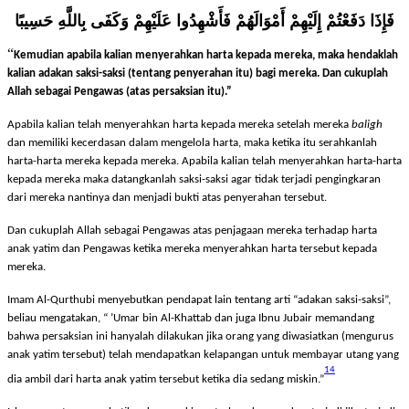
Firman Allah
ta’ala:
فَإِذَا دَفَعْتُمْ إِلَيْهِمْ أَمْوَالَهُمْ فَأَشْهِدُوا عَلَيْهِمْ وَكَفَى بِاللَّهِ حَسِيبًا
“
Kemudian apabila kalian menyerahkan harta kepada mereka, maka hendaklah
kalian adakan saksi-saksi (tentang penyerahan itu) bagi mereka. Dan cukuplah
Allah sebagai Pengawas (atas persaksian itu).”
Apabila kalian telah menyerahkan harta kepada mereka setelah mereka
baligh
dan memiliki kecerdasan dalam mengelola harta, maka ketika itu serahkanlah
harta-harta mereka kepada mereka. Apabila kalian telah menyerahkan harta-harta
kepada mereka maka datangkanlah saksi-saksi agar tidak terjadi pengingkaran
dari mereka nantinya dan menjadi bukti atas penyerahan tersebut.
Dan cukuplah Allah sebagai Pengawas atas penjagaan mereka terhadap harta
anak yatim dan Pengawas ketika mereka menyerahkan harta tersebut kepada
mereka.
Imam Al-Qurthubi menyebutkan pendapat lain tentang arti “adakan saksi-saksi”,
beliau mengatakan, “ ’Umar bin Al-Khattab dan juga Ibnu Jubair memandang
bahwa persaksian ini hanyalah dilakukan jika orang yang diwasiatkan (mengurus
anak yatim tersebut) telah mendapatkan kelapangan untuk membayar utang yang
14
dia ambil dari harta anak yatim tersebut ketika dia sedang miskin.”