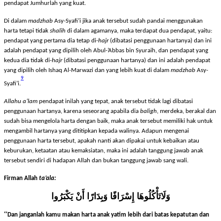
paling
fasiq
dan sangat
mubadzdzir
(membuang-buang harta).
Dalam hal ini
pendapat Jumhurlah yang kuat.
Di dalam
madzhab
Asy-Syafi’i jika anak tersebut sudah pandai menggunakan
harta tetapi tidak
shalih
di dalam agamanya, maka terdapat dua pendapat, yaitu:
pendapat yang pertama dia tetap di-
hajr
(dibatasi penggunaan hartanya) dan ini
adalah pendapat yang dipilih oleh Abul-’Abbas bin Syuraih, dan pendapat yang
kedua dia tidak di-
hajr
(dibatasi penggunaan hartanya) dan ini adalah pendapat
yang dipilih oleh Ishaq Al-Marwazi dan yang lebih kuat di dalam
madzhab
Asy-
9
Syafi’i.
Allahu a’lam
pendapat inilah yang tepat, anak tersebut tidak lagi dibatasi
penggunaan hartanya, karena seseorang apabila dia
baligh
, merdeka, berakal dan
sudah bisa mengelola harta dengan baik, maka anak tersebut memiliki hak untuk
mengambil hartanya yang dititipkan kepada walinya. Adapun mengenai
penggunaan harta tersebut, apakah nanti akan dipakai untuk kebaikan atau
keburukan, ketaatan atau kemaksiatan, maka ini adalah tanggung jawab anak
tersebut sendiri di hadapan Allah dan bukan tanggung jawab sang wali.
Firman Allah
ta’ala:
وَلَ
تَأْكُلُوهَا إِسْرَافًا وَبِدَارًا أَنْ يَكْبَرُوا