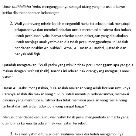
(baik). Apabila saya mendapatkan kelapangan maka saya akan membayarnya.”
Umar
radhiallahu ‘anhu
menganggapnya sebagai utang yang harus dia bayar
ketika dia mendapatkan kelapangan.
Wali yatim yang miskin boleh mengambil harta tersebut untuk menutupi
kelaparannya dan membeli pakaian untuk menutupi auratnya dan bukan
untuk perhiasan, yaitu hanya sekedar upah pekerjaan yang dia lakukan
untuk menjaga anak yatim dan dia tidak perlu menggantinya. Ini adalah
pendapat Ibrahim An-Nakha’i, ‘Atha’, Al-Hasan Al-Bashri, Qatadah dan
banyak ahli fiqh.
Qatadah mengatakan, “Wali yatim yang miskin tidak perlu mengganti apa yang dia
makan dengan
ma’ruuf
(baik). Karena ini adalah hak orang yang mengurus anak
yatim.”
Hasan Al-Bashri mengatakan, “Dia adalah makanan yang Allah berikan untuknya.
Caranya adalah dia makan yang cukup untuk menutupi kelaparannya, memakai
pakaian yang menutupi auratnya dan tidak memakai pakaian yang mahal yang
terbuat dari sutra dan tidak pula yang sangat bagus.”
Menurut pendapat kedua ini, wali yatim tidak perlu mengembalikan harta yang
diambilnya karena itu adalah hak wali yatim tersebut.