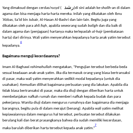
Apa yang dimaksud dengan cerdas/
rusyd
?
رشد
Yang dimaksud dengan cerdas/
rusyd
(
)
di sini adalah ke-
shalih
-an di dalam
agama dan bisa menjaga harta-harta mereka. Inilah yang dikatakan oleh Ibnu
‘Abbas, Sa’id bin Jubair, Al-Hasan Al-Bashri dan lain-lain. Begitu juga yang
dikatakan oleh para ahli
fiqh
, apabila seseorang sudah
baligh
dan dia baik di
dalam agama dan (penjagaan) hartanya maka terlepaslah
al-hajr
(pembatasan
harta) dari dirinya. Wali yatim menyerahkan kepadanya harta anak yatim tersebut
6
kepadanya.
Bagaimana menguji kecerdasannya?
Imam Al-Baghawi
rahimahullah
mengatakan, “Pengujian tersebut berbeda-beda
sesuai keadaaan anak-anak yatim. Jika dia termasuk orang yang biasa bertransaksi
di pasar, maka wali yatim menyerahkan sedikit modal kepadanya (untuk dia
usahakan). Kemudian dilihat bagaimana perbuatan yang dia lakukan. Apabila dia
tidak biasa bertransaksi di pasar, maka dia diuji dengan diberikan harta untuk
membelanjakan nafkah rumah dan memberi nafkah kepada budak dan para
pekerjanya. Wanita diuji dalam mengurus rumahnya dan bagaimana dia menjaga
barangnya, begitu pula di dalam merajut (benang). Apabila wali yatim melihat
kepiawaiannya dalam mengurus hal tersebut, perbuatan tersebut dilakukan
berulang kali dan berat prasangkanya bahwa dia sudah memiliki kecerdasan,
7