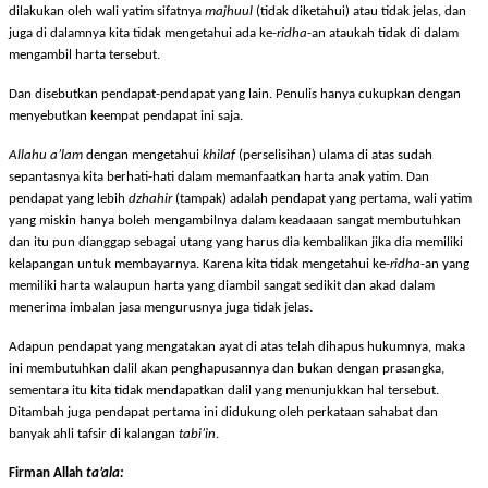
tidak bisa menentukan besar imbalan atas jasa yang dia lakukan, karena jasa yang
dilakukan oleh wali yatim sifatnya
majhuul
(tidak diketahui) atau tidak jelas, dan
juga di dalamnya kita tidak mengetahui ada ke-
ridha
-an ataukah tidak di dalam
mengambil harta tersebut.
Dan disebutkan pendapat-pendapat yang lain. Penulis hanya cukupkan dengan
menyebutkan keempat pendapat ini saja.
Allahu a’lam
dengan mengetahui
khilaf
(perselisihan) ulama di atas sudah
sepantasnya kita berhati-hati dalam memanfaatkan harta anak yatim. Dan
pendapat yang lebih
dzhahir
(tampak) adalah pendapat yang pertama, wali yatim
yang miskin hanya boleh mengambilnya dalam keadaaan sangat membutuhkan
dan itu pun dianggap sebagai utang yang harus dia kembalikan jika dia memiliki
kelapangan untuk membayarnya. Karena kita tidak mengetahui ke-
ridha
-an yang
memiliki harta walaupun harta yang diambil sangat sedikit dan akad dalam
menerima imbalan jasa mengurusnya juga tidak jelas.
Adapun pendapat yang mengatakan ayat di atas telah dihapus hukumnya, maka
ini membutuhkan dalil akan penghapusannya dan bukan dengan prasangka,
sementara itu kita tidak mendapatkan dalil yang menunjukkan hal tersebut.
Ditambah juga pendapat pertama ini didukung oleh perkataan sahabat dan
banyak ahli tafsir di kalangan
tabi’in
.