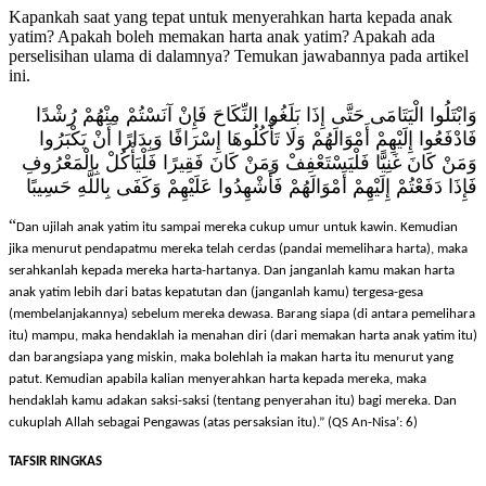
Kapankah saat yang tepat untuk menyerahkan harta kepada anak
yatim? Apakah boleh memakan harta anak yatim? Apakah ada
perselisihan ulama di dalamnya? Temukan jawabannya pada artikel
ini.
وَابْتَلُوا الْيَتَامَى حَتَّى إِذَا بَلَغُوا النِّكَاحَ فَإِنْ آنَسْتُمْ مِنْهُمْ رُشْدًا
فَادْفَعُوا إِلَيْهِمْ أَمْوَالَهُمْ وَلَا تَأْكُلُوهَا إِسْرَافًا وَبِدَارًا أَنْ يَكْبَرُوا
وَمَنْ كَانَ غَنِيًّا فَلْيَسْتَعْفِفْ وَمَنْ كَانَ فَقِيرًا فَلْيَأْكُلْ بِالْمَعْرُوفِ
فَإِذَا دَفَعْتُمْ إِلَيْهِمْ أَمْوَالَهُمْ فَأَشْهِدُوا عَلَيْهِمْ وَكَفَى بِاللَّهِ حَسِيبًا
“
Dan ujilah anak yatim itu sampai mereka cukup umur untuk kawin. Kemudian
jika menurut pendapatmu mereka telah cerdas (pandai memelihara harta), maka
serahkanlah kepada mereka harta-hartanya. Dan janganlah kamu makan harta
anak yatim lebih dari batas kepatutan dan (janganlah kamu) tergesa-gesa
(
membelanjakannya
) sebelum mereka dewasa. Barang siapa (di antara pemelihara
itu) mampu, maka hendaklah ia menahan diri (dari memakan harta anak yatim itu)
dan barangsiapa yang miskin, maka bolehlah ia makan harta itu menurut yang
patut. Kemudian apabila ka
lian
menyerahkan harta kepada mereka, maka
hendaklah kamu adakan saksi-saksi (tentang penyerahan itu) bagi mereka. Dan
cukuplah Allah sebagai Pengawas (atas persaksian itu).
” (QS An-Nisa’: 6)
TAFSIR RINGKAS