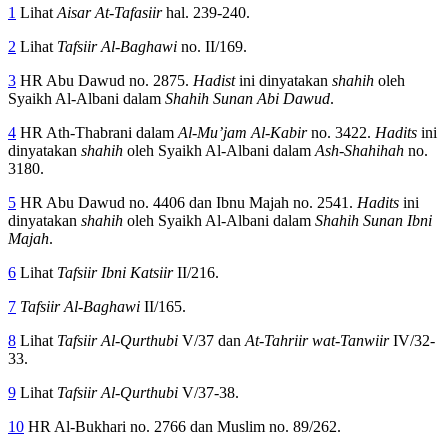
1
Lihat
Aisar At-Tafasiir
hal. 239-240.
2
Lihat
Tafsiir Al-Baghawi
no. II/169.
3
HR Abu Dawud no. 2875.
Hadist
ini dinyatakan
shahih
oleh
Syaikh Al-Albani dalam
Shahih Sunan Abi Dawud
.
4
HR Ath-Thabrani dalam
Al-Mu
’jam Al-Kabir
no. 3422.
Hadits
ini
dinyatakan
shahih
oleh Syaikh Al-Albani dalam
Ash-Shahihah
no.
3180.
5
HR Abu Dawud no. 4406 dan Ibnu Majah no. 2541.
Hadits
ini
dinyatakan
shahih
oleh Syaikh Al-Albani dalam
Shahih Sunan Ibni
Majah
.
6
Lihat
Tafsiir Ibni Katsiir
II/216.
7
Tafsiir Al-Baghawi
II/165.
8
Lihat
Tafsiir Al-Qurthubi
V/37 dan
At-Tahriir wat-Tanwiir
IV/32-
33.
9
Lihat
Tafsiir Al-Qurthubi
V/37-38.
10
HR Al-Bukhari no. 2766 dan Muslim no. 89/262.