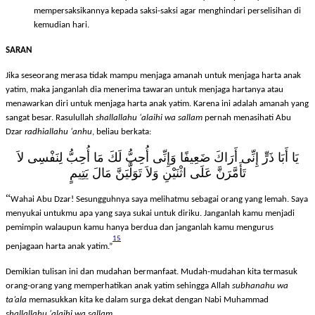
Disunnahkan ketika menyerahkan harta anak yatim kepadanya untuk
mempersaksikannya kepada saksi-saksi agar menghindari perselisihan di
kemudian hari.
SARAN
Jika seseorang merasa tidak mampu menjaga amanah untuk menjaga harta anak
yatim, maka janganlah dia menerima tawaran untuk menjaga hartanya atau
menawarkan diri untuk menjaga harta anak yatim. Karena ini adalah amanah yang
sangat besar. Rasulullah
shallallahu ‘alaihi wa sallam
pernah menasihati Abu
Dzar
radhiallahu ‘anhu
, beliau berkata:
يَا أَبَا ذَرٍّ إِنِّى أَرَاكَ ضَعِيفًا وَإِنِّى أُحِبُّ لَكَ مَا أُحِبُّ لِنَفْسِى لاَ
تَأَمَّرَنَّ عَلَى اثْنَيْنِ وَلاَ تَوَلَّيَنَّ مَالَ يَتِيمٍ
“
Wahai Abu Dzar! Sesungguhnya saya melihatmu sebagai orang yang lemah. Saya
menyukai untukmu apa yang saya sukai untuk diriku. Janganlah kamu menjadi
pemimpin walaupun kamu hanya berdua dan janganlah kamu mengurus
15
penjagaan harta anak yatim.”
Demikian tulisan ini dan mudahan bermanfaat. Mudah-mudahan kita termasuk
orang-orang yang memperhatikan anak yatim sehingga Allah
subhanahu wa
ta’ala
memasukkan kita ke dalam surga dekat dengan Nabi Muhammad