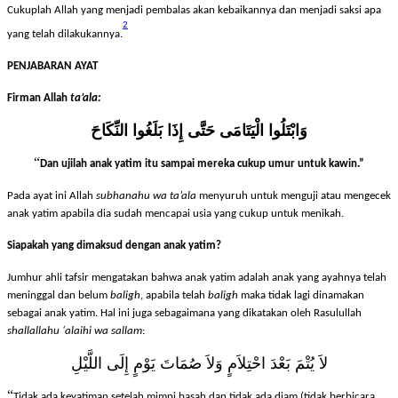
Cukuplah Allah yang menjadi pembalas akan kebaikannya dan menjadi saksi apa
2
yang telah dilakukannya.
PENJABARAN AYAT
Firman Allah
ta’ala:
وَابْتَلُوا الْيَتَامَى حَتَّى إِذَا بَلَغُوا النِّكَاحَ
“
Dan ujilah anak yatim itu sampai mereka cukup umur untuk kawin.”
Pada ayat ini Allah
subhanahu wa ta’ala
menyuruh untuk menguji atau mengecek
anak yatim apabila dia sudah mencapai usia yang cukup untuk menikah.
Siapakah yang dimaksud dengan anak yatim?
Jumhur ahli tafsir mengatakan bahwa anak yatim adalah anak yang ayahnya telah
meninggal dan belum
baligh
, apabila telah
baligh
maka tidak lagi dinamakan
sebagai anak yatim. Hal ini juga sebagaimana yang dikatakan oleh Rasulullah
shallallahu ‘alaihi wa sallam
:
لاَ يُتْمَ بَعْدَ احْتِلاَمٍ وَلاَ صُمَاتَ يَوْمٍ إِلَى اللَّيْلِ