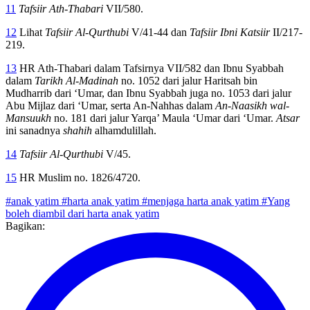
11
Tafsiir Ath-Thabari
VII/580.
12
Lihat
Tafsiir Al-Qurthubi
V/41-44 dan
Tafsiir Ibni Katsiir
II/217-
219.
13
HR Ath-Thabari dalam Tafsirnya VII/582 dan Ibnu Syabbah
dalam
Tarikh Al-Madinah
no. 1052 dari jalur Haritsah bin
Mudharrib dari
‘Umar, dan Ibnu Syabbah juga no. 1053 dari jalur
Abu Mijlaz dari ‘Umar, serta An-Nahhas dalam
An-Naasikh wal-
Mansuukh
no. 181 dari jalur Yarqa’ Maula ‘Umar dari ‘Umar.
Atsar
ini sanadnya
shahih
alhamdulillah.
14
Tafsiir Al-Qurthubi
V/45.
15
HR Muslim no. 1826/4720.
#anak yatim
#harta anak yatim
#menjaga harta anak yatim
#Yang
boleh diambil dari harta anak yatim
Bagikan: