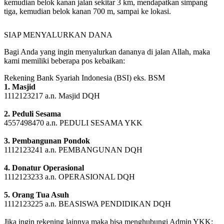
terminal ada simpang tiga Tugu Adipura,
kemudian belok kanan jalan sekitar 3 km, mendapatkan simpang
tiga, kemudian belok kanan 700 m, sampai ke lokasi.
SIAP MENYALURKAN DANA
Bagi Anda yang ingin menyalurkan dananya di jalan Allah, maka
kami memiliki beberapa pos kebaikan:
Rekening Bank Syariah Indonesia (BSI) eks. BSM
1. Masjid
1112123217 a.n. Masjid DQH
2. Peduli Sesama
4557498470 a.n. PEDULI SESAMA YKK
3. Pembangunan Pondok
1112123241 a.n. PEMBANGUNAN DQH
4. Donatur Operasional
1112123233 a.n. OPERASIONAL DQH
5. Orang Tua Asuh
1112123225 a.n. BEASISWA PENDIDIKAN DQH