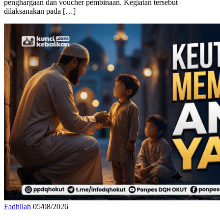
hafalan Al-Qur’an 1 juz sekali duduk melalui penyerahan piagam
penghargaan dan voucher pembinaan. Kegiatan tersebut
dilaksanakan pada […]
Fadhilah
05/08/2026