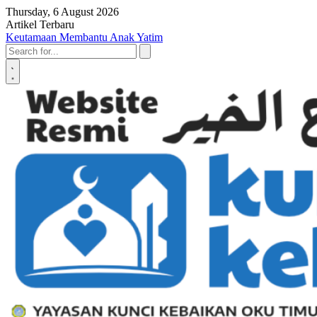
Skip to content
Thursday, 6 August 2026
Artikel Terbaru
Penyerahan SK LAZ Kunci Kebaikan OKU Timur, Tonggak Baru
Penguatan Pelayanan Umat