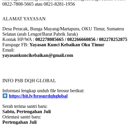
Jika ingin rekening lainnya maka bisa menghubungi Admin YKK:
0822-7808-5665 atau 0821-8281-1956
ALAMAT YAYASAN
Desa Peracak, Bunga Mayang/Martapura, OKU Timur, Sumatera
Selatan (arah Lengot/Barat Pabrik Jarak)
Kontak HP/WA :
082278085665 / 082266660856 / 082278252875
Fanspage FB:
Yayasan Kunci Kebaikan Oku Timur
Email:
yayasankuncikebaikan@gmail.com
INFO PSB DQH GLOBAL
Informasi lengkap unduh file brosur berikut:
https://bit.ly/brosurdqhglobal
Serah terima santri baru:
Sabtu, Pertengahan Juli
Orientasi santri baru:
Pertengahan Juli