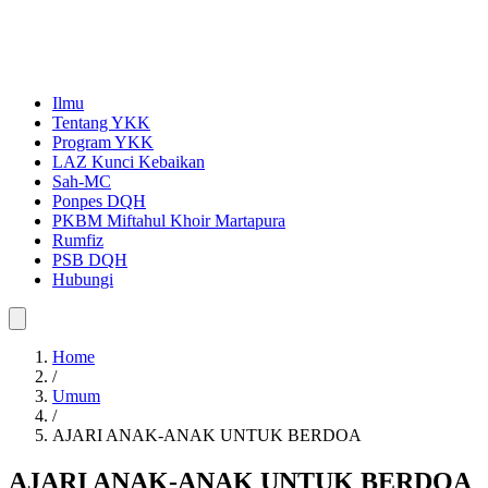
Ilmu
Tentang YKK
Program YKK
LAZ Kunci Kebaikan
Sah-MC
Ponpes DQH
PKBM Miftahul Khoir Martapura
Rumfiz
PSB DQH
Hubungi
Home
/
Umum
/
AJARI ANAK-ANAK UNTUK BERDOA
AJARI ANAK-ANAK UNTUK BERDOA