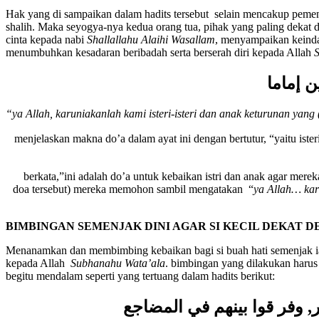
Hak yang di sampaikan dalam hadits tersebut selain mencakup pemenu
shalih. Maka seyogya-nya kedua orang tua, pihak yang paling dekat
cinta kepada nabi
Shallallahu Alaihi Wasallam
, menyampaikan keinda
menumbuhkan kesadaran beribadah serta berserah diri kepada Allah
ن إماما
“ya Allah, karuniakanlah kami isteri-isteri dan anak keturunan ya
Ibnu Abbas رضي الله عنهما menjelaskan makna do’a dalam ayat ini dengan ber
Syaikh as-sa’id رحم الله berkata,”ini adalah do’a untuk kebaikan istri 
doa tersebut) mereka memohon sambil mengatakan “
ya Allah… ka
BIMBINGAN SEMENJAK DINI AGAR SI KECIL DEKAT 
Menanamkan dan membimbing kebaikan bagi si buah hati semenjak ia 
kepada Allah
Subhanahu Wata’ala
. bimbingan yang dilakukan harus
begitu mendalam seperti yang tertuang dalam hadits berikut:
ر, وفر قوا بينهم في المضاجع