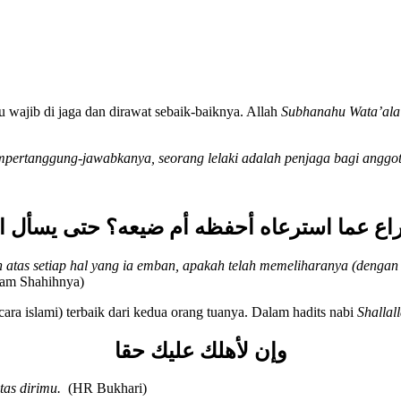
 wajib di jaga dan dirawat sebaik-baiknya. Allah
Subhanahu Wata’al
empertanggung-jawabkanya, seorang lelaki adalah penjaga bagi angg
راع عما استرعاه أحفظه أم ضيعه؟ حتى يسأل ا
atas setiap hal yang ia emban, apakah telah memeliharanya (dengan
lam Shahihnya)
ara islami) terbaik dari kedua orang tuanya. Dalam hadits nabi
Shallal
وإن لأهلك عليك حقا
tas dirimu
.
(HR Bukhari)