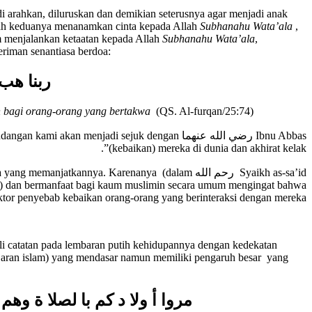
i arahkan, diluruskan dan demikian seterusnya agar menjadi anak
klah keduanya menanamkan cinta kepada Allah
Subhanahu Wata’ala
,
 menjalankan ketaatan kepada Allah
Subhanahu Wata’ala
,
riman senantiasa berdoa:
ربنا هب 
pin bagi orang-orang yang bertakwa
(QS. Al-furqan/25:74)
ngga pandangan kami akan menjadi sejuk dengan
(kebaikan) mereka di dunia dan akhirat kelak”.
agi mereka yang memanjatkannya. Karenanya (dalam
if) dan bermanfaat bagi kaum muslimin secara umum mengingat bahwa
aktor penyebab kebaikan orang-orang yang berinteraksi dengan mereka”.
li catatan pada lembaran putih kehidupannya dengan kedekatan
-ajaran islam) yang mendasar namun memiliki pengaruh besar yang
مروا أ ولا د كم با لصلا ة وه