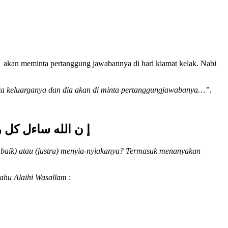
a
akan meminta pertanggung jawabannya di hari kiamat kelak. Nabi
ota keluarganya dan dia akan di minta pertanggungjawabanya…”.
إ ن الله ساءل كل 
 baik) atau (justru) menyia-nyiakanya? Termasuk menanyakan
lahu Alaihi Wasallam
: