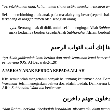
“
perintahkanlah anak kalian untuk shalat ketika mereka mencapai um
Selain membimbing anak-anak pada masalah yang besar (seperti shal
terkadang di anggap remeh oleh sebagian orang.
, berdzikir dan saling mendoakan dalam berbagain kondisi sekalipun dia masih kecil. Contohlah pula keteladanan nabi ibrahim علي
Seorang anak di didik untuk selalu mengingat Allah
Subhan
Subhanahu
ا إنك أنت التواب الرحيم
“ya Allah,jadikanlah kami berdua dan anak keturunan kami bersera
penyayang
(QS. Al-Baqarah/2/128)
AJARKAN ANAK BERDOA KEPADA ALLAH
Kita semua telah mengetahui banyak hal tentang keutamaan doa. Ber
Wasallam
telah menegaskan bahwa doa adalah ibadah. Dan karena 
Allah
Subhanahu Wata’ala
berfirman:
دخلون جهنم داخرين
“dan Rabmu berkata, “bedoalah kepada-ku, niscaya aku akan meng