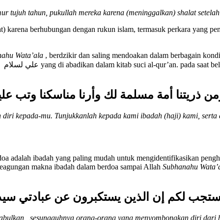
ur tujuh tahun, pukullah mereka karena (meninggalkan) shalat setela
at) karena berhubungan dengan rukun islam, termasuk perkara yang p
ahu Wata’ala
من ذريتنا أمة مسلمة
لك وأرنا
مناسكنا
وتب علين
h diri kepada-mu. Tunjukkanlah kepada kami ibadah (haji) kami, ser
doa adalah ibadah yang paling mudah untuk mengidentifikasikan peng
keagungan makna ibadah dalam berdoa sampai Allah
Subhanahu Wata’
ستجب لكم إن الذين يستكبرون عن عبادتي سي
abulkan , sesungguhnya orang-orang yang menyombongkan diri dari