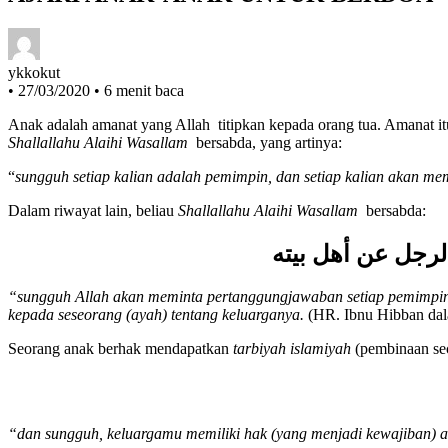
ykkokut
•
27/03/2020
•
6 menit baca
Anak adalah amanat yang Allah titipkan kepada orang tua. Amanat itu
Shallallahu Alaihi Wasallam
bersabda, yang artinya:
“
sungguh setiap kalian adalah pemimpin, dan setiap kalian akan m
Dalam riwayat lain, beliau
Shallallahu Alaihi Wasallam
bersabda:
لرجل عن أهل بيته
“sungguh Allah akan meminta pertanggungjawaban setiap pemimpin 
kepada seseorang (ayah) tentang keluarganya.
(HR. Ibnu Hibban da
Seorang anak berhak mendapatkan
tarbiyah islamiyah
(pembinaan sec
“dan sungguh,
keluarga
mu memiliki hak (yang menjadi kewajiban) a