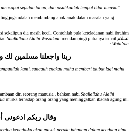
h mencapai sepuluh tahun, dan pisahkanlah tempat tidur mereka”
enting juga adalah membimbing anak-anak dalam masalah yang
Shallallahu Alaihi Wasallam
mendampingi putranya ismail علي لسلام (dalam berdoa), maka keduanya berdoa kepada Allah
لسلام yang di abadikan dalam kitab suci al-qur’an. pada saat beliau
:
Wata’ala
ربنا واجعلنا مسلمين لك و
ta ampunilah kami, sungguh engkau maha memberi taubat lagi maha
hambaan diri seorang manusia . bahkan nabi
Shallallahu Alaihi
ala
murka terhadap orang-orang yang meninggalkan ibadah agung ini.
وقال ربكم ادعونى أ
 berdoa kepada-ku akan masuk neraka jahanam dalam keadaan hina