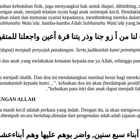
han kebutuhan fisik, juga menyangkut hak untuk diajari, dibimbing, d
 dengan anak, menjadi teladan nyata bagi anak semenjak kecil. Henda
han islam dan tuntunan syariat kepadanya, membimbing mereka dalam
Subhanahu Wata’ala
. hamba-hamba Allah
Subhanahu Wata’ala
yang be
لنا من أ زو جنا وذر يتنا قرة أعين واجعلنا للمتقي
ng (dapat) menjadi penyejuk pandangan. Serta jadikanlah kami pemim
tutur, “yaitu isteri dan anak yang melakukan ketaatan kepada-mu ya Allah, sehi
dan anak agar mereka menjadi shalih. Dan doa ini mendatangkan manfaat besar b
runiakanlah kepada kami…”.
kebaikan doa ini akan (berdampak posit
kebaikan para istri dan anak dapat menjadi f
DENGAN ALLAH
masih kecil adalah perkara yang indah. Dengan itu, ia akan mengawa
 ditempuh secara bertahap,dimulai dari pengenalan adab-adab (ajaran
م أبناء سبع سنين, واضر بوهم عليها وهم أبناءعش