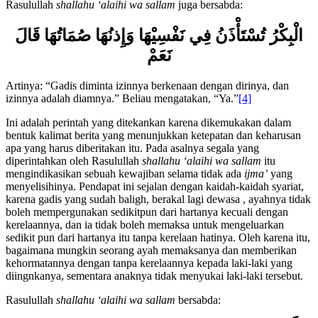
Rasulullah
shallahu ‘alaihi wa sallam
juga bersabda:
الْبِكْرُ تُسْتَأْذَنُ فِي نَفْسِيْهَا وَإِذنُهَا صُمَاتُهَا قَالَ
نَعَمْ
Artinya: “Gadis diminta izinnya berkenaan dengan dirinya, dan
izinnya adalah diamnya.” Beliau mengatakan, “Ya.”
[4]
Ini adalah perintah yang ditekankan karena dikemukakan dalam
bentuk kalimat berita yang menunjukkan ketepatan dan keharusan
apa yang harus diberitakan itu. Pada asalnya segala yang
diperintahkan oleh Rasulullah
shallahu ‘alaihi wa sallam
itu
mengindikasikan sebuah kewajiban selama tidak ada
ijma’
yang
menyelisihinya. Pendapat ini sejalan dengan kaidah-kaidah syariat,
karena gadis yang sudah baligh, berakal lagi dewasa , ayahnya tidak
boleh mempergunakan sedikitpun dari hartanya kecuali dengan
kerelaannya, dan ia tidak boleh memaksa untuk mengeluarkan
sedikit pun dari hartanya itu tanpa kerelaan hatinya. Oleh karena itu,
bagaimana mungkin seorang ayah memaksanya dan memberikan
kehormatannya dengan tanpa kerelaannya kepada laki-laki yang
diingnkanya, sementara anaknya tidak menyukai laki-laki tersebut.
Rasulullah
shallahu ‘alaihi wa sallam
bersabda: