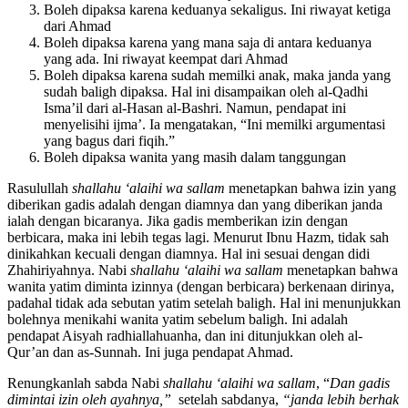
Hanifah dan Ahmad dalam riwayat kedua
Boleh dipaksa karena keduanya sekaligus. Ini riwayat ketiga
dari Ahmad
Boleh dipaksa karena yang mana saja di antara keduanya
yang ada. Ini riwayat keempat dari Ahmad
Boleh dipaksa karena sudah memilki anak, maka janda yang
sudah baligh dipaksa. Hal ini disampaikan oleh al-Qadhi
Isma’il dari al-Hasan al-Bashri. Namun, pendapat ini
menyelisihi ijma’. Ia mengatakan, “Ini memilki argumentasi
yang bagus dari fiqih.”
Boleh dipaksa wanita yang masih dalam tanggungan
Rasulullah
shallahu ‘alaihi wa sallam
menetapkan bahwa izin yang
diberikan gadis adalah dengan diamnya dan yang diberikan janda
ialah dengan bicaranya. Jika gadis memberikan izin dengan
berbicara, maka ini lebih tegas lagi. Menurut Ibnu Hazm, tidak sah
dinikahkan kecuali dengan diamnya. Hal ini sesuai dengan didi
Zhahiriyahnya. Nabi
shallahu ‘alaihi wa sallam
menetapkan bahwa
wanita yatim diminta izinnya (dengan berbicara) berkenaan dirinya,
padahal tidak ada sebutan yatim setelah baligh. Hal ini menunjukkan
bolehnya menikahi wanita yatim sebelum baligh. Ini adalah
pendapat Aisyah radhiallahuanha, dan ini ditunjukkan oleh al-
Qur’an dan as-Sunnah. Ini juga pendapat Ahmad.
Renungkanlah sabda Nabi
shallahu ‘alaihi wa sallam
, “
Dan gadis