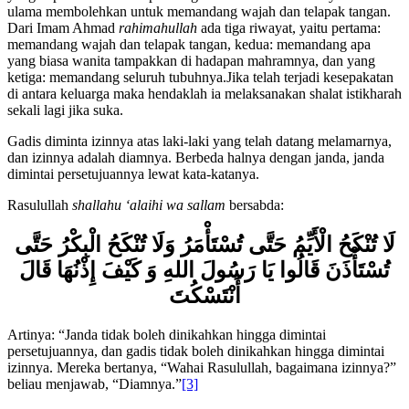
yang dapat dilihat dan dipandang dari tubuh wanita. Mayoritas
ulama membolehkan untuk memandang wajah dan telapak tangan.
Dari Imam Ahmad
rahimahullah
ada tiga riwayat, yaitu pertama:
memandang wajah dan telapak tangan, kedua: memandang apa
yang biasa wanita tampakkan di hadapan mahramnya, dan yang
ketiga: memandang seluruh tubuhnya.Jika telah terjadi kesepakatan
di antara keluarga maka hendaklah ia melaksanakan shalat istikharah
sekali lagi jika suka.
Gadis diminta izinnya atas laki-laki yang telah datang melamarnya,
dan izinnya adalah diamnya. Berbeda halnya dengan janda, janda
dimintai persetujuannya lewat kata-katanya.
Rasulullah
shallahu ‘alaihi wa sallam
bersabda:
لَا تُنْكَحُ الْأَيِّمُ حَتَّى تُسْتَأْمَرُ وَلَا تُنْكَحُ الْبِكْرُ حَتَّى
تُسْتَأْذَنَ قَالُوا يَا رَسُولَ اللهِ وَ كَيْفَ إِذْنُهَا قَالَ
أَنْتَسْكُتَ
Artinya: “Janda tidak boleh dinikahkan hingga dimintai
persetujuannya, dan gadis tidak boleh dinikahkan hingga dimintai
izinnya. Mereka bertanya, “Wahai Rasulullah, bagaimana izinnya?”
beliau menjawab, “Diamnya.”
[3]