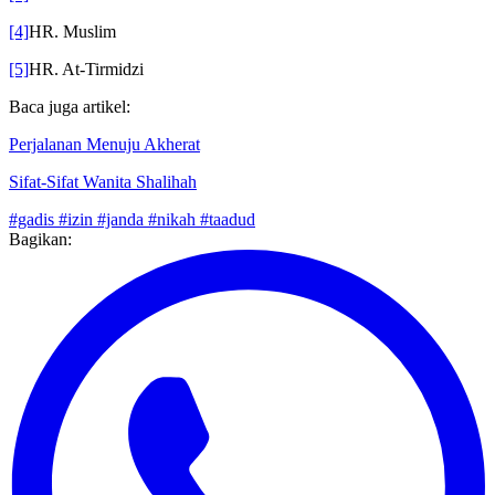
[3]
HR. Bukhari dan Muslim
[4]
HR. Muslim
[5]
HR. At-Tirmidzi
Baca juga artikel:
Perjalanan Menuju Akherat
Sifat-Sifat Wanita Shalihah
#gadis
#izin
#janda
#nikah
#taadud
Bagikan: