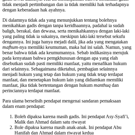
gadis lewat diamnya. Hal ini menunjukkan bahwa keridhaan gadis
tidak menjadi pertimbangan dan ia tidak memiliki hak terhadapnya
dengan keberadaan hak ayahnya.
Di dalamnya tidak ada yang menunjukkan tentang bolehnya
menikahkan gadis dengan tanpa keridhaannya, padahal ia sudah
baligh, berakal, dan dewasa, serta menikahkannya dengan laki-laki
yang paling tidak ia sukainya, meskipun laki-laki tersebut sekufu
dengannya. Ini juga hanya mejadi dalil, jika ada yang mengatakan
mafhum
-nya memiliki keumuman, maka hal ini salah. Namun, yang
benar bahwa tidak ada keumumannya. Sebab indikasinya merujuk
pada kenyataan bahwa pemgkhususan dengan apa yang elah
disebutkan sudah pasti memiliki manfaat, yaitu menafikan hukum
dari selainnya. Sebagaimana diketahui, pembagian selainnya
menjadi hukum yang tetap dan hukum yang tidak tetap terdapat
manfaat, dan menetapkan hukum lain yang didiamkan memiliki
manfaat, jika tidak bertentangan dengan hukum
manthuq
dan
perinciannya terdapat manfaat.
Para ulama berselisih pendapat mengenai sandaran pemaksaan
dalam enam pendapat:
Boleh dipaksa karena masih gadis. Ini pendapat Asy-Syafi’i,
Malik dan Ahmad dalam satu riwayat
Bole dipaksa karena masih anak-anak. Ini pendapat Abu