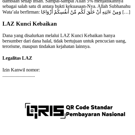
rasa saling cinta, sayang, dan pengorbanan antar sesama adalah
dambaan setiap insan. Sampai-sampai Allah 5% menjadikannya
sebagai salah satu di antara bukti kekuasaan-Nya. Allah Subhanahu
Wata’ala berfirman: وَمِنْ ءَايَتِهِ أَنْ خَلَقَ لَكُم مِّنْ أَنفُسِكُمْ أَزْوَاجًا […]
LAZ Kunci Kebaikan
Dana yang disalurkan melalui LAZ Kunci Kebaikan hanya
bersumber dari dana halal, tidak bertujuan untuk pencucian uang,
terorisme, maupun tindakan kejahatan lainnya.
Legalitas LAZ
Izin Kanwil nomor:
...........................