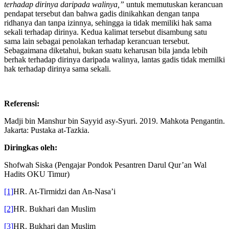
dimintai izin oleh ayahnya,”
setelah sabdanya,
“janda lebih berhak
terhadap dirinya daripada walinya,”
untuk memutuskan kerancuan
pendapat tersebut dan bahwa gadis dinikahkan dengan tanpa
ridhanya dan tanpa izinnya, sehingga ia tidak memiliki hak sama
sekali terhadap dirinya. Kedua kalimat tersebut disambung satu
sama lain sebagai penolakan terhadap kerancuan tersebut.
Sebagaimana diketahui, bukan suatu keharusan bila janda lebih
berhak terhadap dirinya daripada walinya, lantas gadis tidak memilki
hak terhadap dirinya sama sekali.
Referensi:
Madji bin Manshur bin Sayyid asy-Syuri. 2019. Mahkota Pengantin.
Jakarta: Pustaka at-Tazkia.
Diringkas oleh:
Shofwah Siska (Pengajar Pondok Pesantren Darul Qur’an Wal
Hadits OKU Timur)
[1]
HR. At-Tirmidzi dan An-Nasa’i
[2]
HR. Bukhari dan Muslim