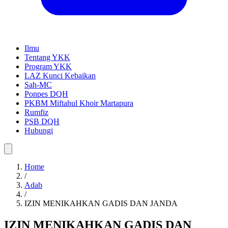
Ilmu
Tentang YKK
Program YKK
LAZ Kunci Kebaikan
Sah-MC
Ponpes DQH
PKBM Miftahul Khoir Martapura
Rumfiz
PSB DQH
Hubungi
Home
/
Adab
/
IZIN MENIKAHKAN GADIS DAN JANDA