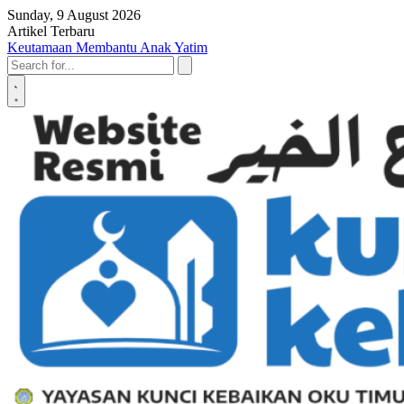
Skip to content
Sunday, 9 August 2026
Artikel Terbaru
Penyerahan SK LAZ Kunci Kebaikan OKU Timur, Tonggak Baru
Penguatan Pelayanan Umat