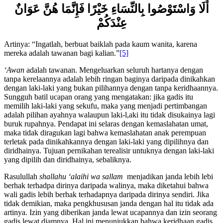
أَلَا وَاسْتَوْصُوا بِالنِّسَاءِ خَيْرًا فَإِنَّمَا هُنَّ عَوَانٌ
عِنْدَكُمْ
Artinya: “Ingatlah, berbuat baiklah pada kaum wanita, karena
mereka adalah tawanan bagi kalian.”
[5]
‘Awan
adalah tawanan. Mengeluarkan seluruh hartanya dengan
tanpa kerelaannya adalah lebih ringan baginya daripada dinikahkan
dengan laki-laki yang bukan pilihannya dengan tanpa keridhaannya.
Sungguh batil ucapan orang yang mengatakan: jika gadis itu
memilih laki-laki yang sekufu, maka yang menjadi pertimbangan
adalah pilihan ayahnya walaupun laki-l,aki itu tidak disukainya lagi
buruk rupahnya. Pendapat ini selaras dengan kemaslahatan umat,
maka tidak diragukan lagi bahwa kemaslahatan anak perempuan
terletak pada dinikahkannya dengan laki-laki yang dipilihnya dan
diridhainya. Tujuan pernikahan terealisir untuknya dengan laki-laki
yang dipilih dan diridhainya, sebaliknya.
Rasulullah
shallahu ‘alaihi wa sallam
menjadikan janda lebih lebi
berhak terhadpa dirinya daripada walinya, maka diketahui bahwa
wali gadis lebih berhak terhadapnya daripada dirinya sendiri. Jika
tidak demikian, maka pengkhususan janda dengan hal itu tidak ada
artinya. Izin yang diberikan janda lewat ucapannya dan izin seorang