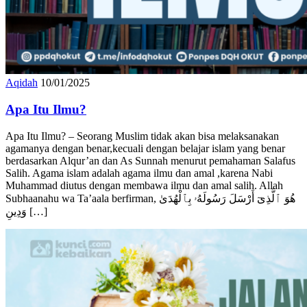
Aqidah
10/01/2025
Apa Itu Ilmu?
Apa Itu Ilmu? – Seorang Muslim tidak akan bisa melaksanakan
agamanya dengan benar,kecuali dengan belajar islam yang benar
berdasarkan Alqur’an dan As Sunnah menurut pemahaman Salafus
Salih. Agama islam adalah agama ilmu dan amal ,karena Nabi
Muhammad diutus dengan membawa ilmu dan amal salih. Allah
Subhaanahu wa Ta’aala berfirman, هُوَ ٱلَّذِىٓ أَرْسَلَ رَسُولَهُۥ بِٱلْهُدَىٰ
وَدِينِ […]