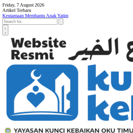
Skip to content
Friday, 7 August 2026
Artikel Terbaru
Penyerahan SK LAZ Kunci Kebaikan OKU Timur, Tonggak Baru
Penguatan Pelayanan Umat