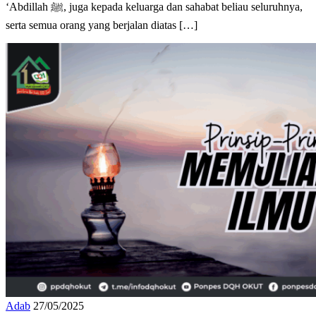
teladan dan penyejuk mata kita, yaitu Nabi Muhammad bin
‘Abdillah ﷺ, juga kepada keluarga dan sahabat beliau seluruhnya,
serta semua orang yang berjalan diatas […]