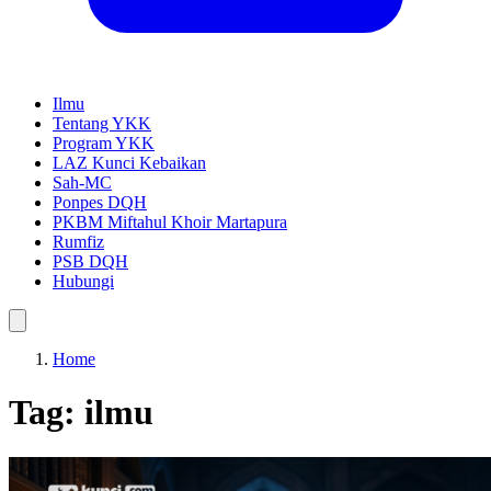
Ilmu
Tentang YKK
Program YKK
LAZ Kunci Kebaikan
Sah-MC
Ponpes DQH
PKBM Miftahul Khoir Martapura
Rumfiz
PSB DQH
Hubungi
Home
Tag:
ilmu