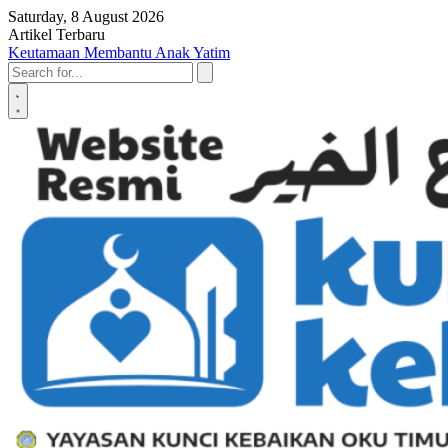
Skip to content
Saturday, 8 August 2026
Artikel Terbaru
Penyerahan SK LAZ Kunci Kebaikan OKU Timur, Tonggak Baru
Penguatan Pelayanan Umat