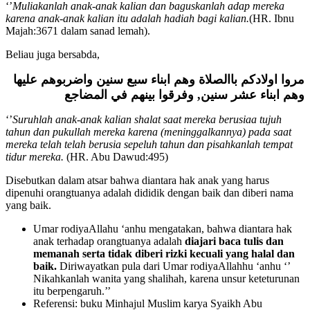
‘’
Muliakanlah anak-anak kalian dan baguskanlah adap mereka
karena anak-anak kalian itu adalah hadiah bagi kalian.
(HR. Ibnu
Majah:3671 dalam sanad lemah).
Beliau juga bersabda,
مروا اولادكم باالصلاة وهم ابناء سبع سنين واضربوهم عليها
وفرقوا بينهم في المضاجع
,
وهم ابناء عشر سنين
‘’
Suruhlah anak-anak kalian shalat saat mereka berusiaa tujuh
tahun dan pukullah mereka karena (meninggalkannya) pada saat
mereka telah telah berusia sepeluh tahun dan pisahkanlah tempat
tidur mereka.
(HR. Abu Dawud:495)
Disebutkan dalam atsar bahwa diantara hak anak yang harus
dipenuhi orangtuanya adalah dididik dengan baik dan diberi nama
yang baik.
Umar rodiyaAllahu ‘anhu mengatakan, bahwa diantara hak
anak terhadap orangtuanya adalah
diajari baca tulis dan
memanah serta tidak diberi rizki kecuali yang halal dan
baik.
Diriwayatkan pula dari Umar rodiyaAllahhu ‘anhu ‘’
Nikahkanlah wanita yang shalihah, karena unsur keteturunan
itu berpengaruh.’’