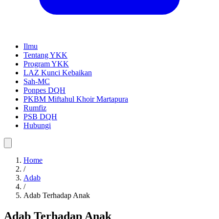
Ilmu
Tentang YKK
Program YKK
LAZ Kunci Kebaikan
Sah-MC
Ponpes DQH
PKBM Miftahul Khoir Martapura
Rumfiz
PSB DQH
Hubungi
Home
/
Adab
/
Adab Terhadap Anak