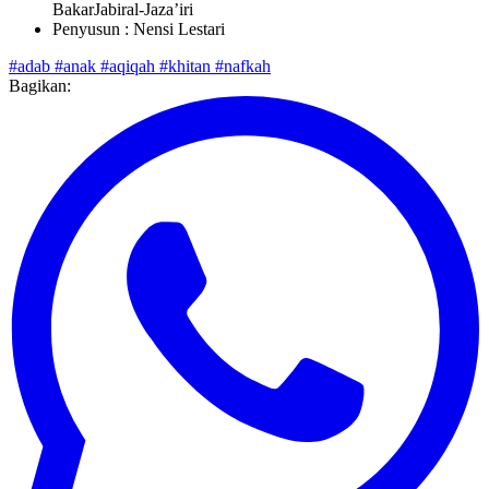
Referensi: buku Minhajul Muslim karya Syaikh Abu
BakarJabiral-Jaza’iri
Penyusun : Nensi Lestari
#adab
#anak
#aqiqah
#khitan
#nafkah
Bagikan: