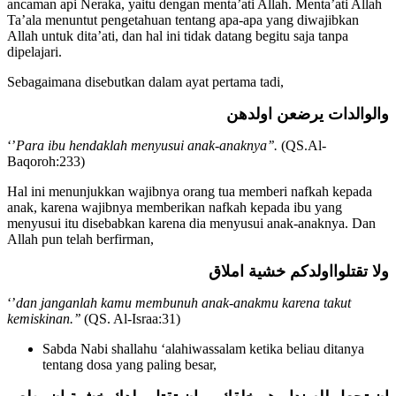
Dalam ayat ini terkandung perintah untuk memeliha keluarga dari
ancaman api Neraka, yaitu dengan menta’ati Allah. Menta’ati Allah
Ta’ala menuntut pengetahuan tentang apa-apa yang diwajibkan
Allah untuk dita’ati, dan hal ini tidak datang begitu saja tanpa
dipelajari.
Sebagaimana disebutkan dalam ayat pertama tadi,
والوالدات يرضعن اولدهن
‘’
Para ibu hendaklah menyusui anak-anaknya’’.
(QS.Al-
Baqoroh:233)
Hal ini menunjukkan wajibnya orang tua memberi nafkah kepada
anak, karena wajibnya memberikan nafkah kepada ibu yang
menyusui itu disebabkan karena dia menyusui anak-anaknya. Dan
Allah pun telah berfirman,
ولا تقتلوااولدكم خشية املاق
‘’
dan janganlah kamu membunuh anak-anakmu karena takut
kemiskinan.’’
(QS. Al-Israa:31)
Sabda Nabi shallahu ‘alahiwassalam ketika beliau ditanya
tentang dosa yang paling besar,