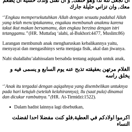
و ان تقتل ولدك خشية ان يطعم
,
ان تجعل لله ندا وهو خلقك
وان تزاني حليلة جارك
,
معك
‘’
Engkau mempersekutuhkan Allah dengan sesuatu padahal Allah
yang telah menciptakanmu, engakau membunuh anakmu karena
takut ikut makan bersamamu, dan engkau berzina dengan istri
tetanggamu.’’
(HR. Muttafaq ‘alahi, al-Bukhori:4477, Muslim:86)
Larangan membunuh anak mengharuskan kebalikannya yaitu,
menyayai dan mengasihinys serta menjaga fisik, akal dan jiwanya.
Nabi shalallahu’alahissalam bersabda tentang aqiqaah untuk anak,
الغلام مرتهن بعقيقته تذبح عنه يوم السابع و يسمى فيه و
يخلق راسه
‘’
Anak itu tergadai dengan aqiqahnya yang disembelikan untuknya
pada hari ketujuh (setelah kelahirannya), llu (saat pula) dinamai
dan dicukur rambutnya.’’ (
HR
.
At-Tirmidzi:1522).
Dalam hadist lainnya lagi disebutkan,
فلو كنت مفضلا احدا لفضلت
,
اولادكم في العطية
اكرموا
النساء