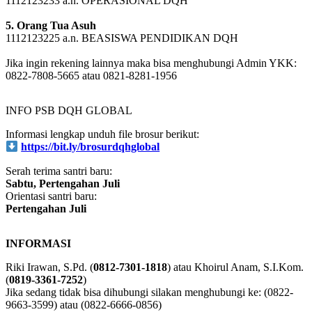
4. Donatur Operasional
1112123233 a.n. OPERASIONAL DQH
5. Orang Tua Asuh
1112123225 a.n. BEASISWA PENDIDIKAN DQH
Jika ingin rekening lainnya maka bisa menghubungi Admin YKK:
0822-7808-5665 atau 0821-8281-1956
INFO PSB DQH GLOBAL
Informasi lengkap unduh file brosur berikut:
https://bit.ly/brosurdqhglobal
Serah terima santri baru:
Sabtu, Pertengahan Juli
Orientasi santri baru:
Pertengahan Juli
INFORMASI
Riki Irawan, S.Pd. (
0812-7301-1818
) atau Khoirul Anam, S.I.Kom.
(
0819-3361-7252
)
Jika sedang tidak bisa dihubungi silakan menghubungi ke: (0822-