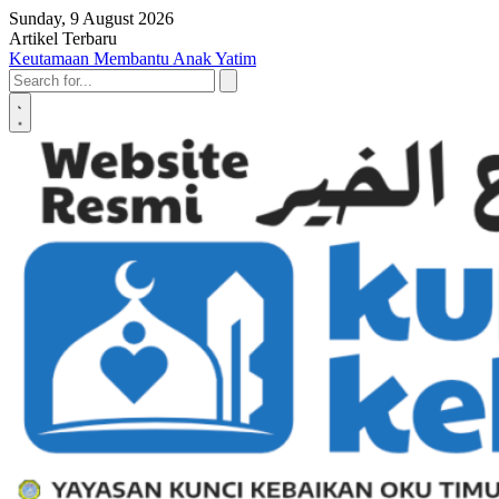
Skip to content
Sunday, 9 August 2026
Artikel Terbaru
Penyerahan SK LAZ Kunci Kebaikan OKU Timur, Tonggak Baru
Penguatan Pelayanan Umat