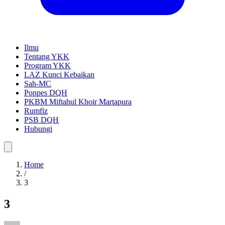
Ilmu
Tentang YKK
Program YKK
LAZ Kunci Kebaikan
Sah-MC
Ponpes DQH
PKBM Miftahul Khoir Martapura
Rumfiz
PSB DQH
Hubungi
Home
/
3
3