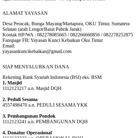
tiga, kemudian belok kanan 700 m, sampai ke lokasi.
ALAMAT YAYASAN
Desa Peracak, Bunga Mayang/Martapura, OKU Timur, Sumatera
Selatan (arah Lengot/Barat Pabrik Jarak)
Kontak HP/WA : 082278085665 / 082266660856 / 082278252875
Fanspage FB: Yayasan Kunci Kebaikan Oku Timur
Email:
yayasankuncikebaikan@gmail.com
SIAP MENYALURKAN DANA
Rekening Bank Syariah Indonesia (BSI) eks. BSM
1. Masjid
1112123217 a.n. Masjid DQH
2. Peduli Sesama
4557498470 a.n. PEDULI SESAMA YKK
3. Pembangunan Pondok
1112123241 a.n. PEMBANGUNAN DQH