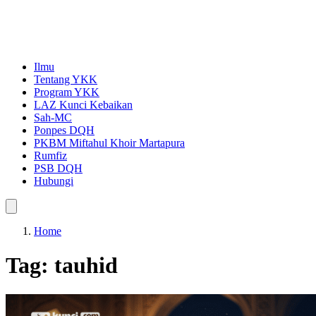
Ilmu
Tentang YKK
Program YKK
LAZ Kunci Kebaikan
Sah-MC
Ponpes DQH
PKBM Miftahul Khoir Martapura
Rumfiz
PSB DQH
Hubungi
Home
Tag:
tauhid