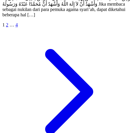
وَأَشْهَدُ أَنْ لاَ إِلَهَ اللَّهُ وَأَشْهَدُ أَنَّ مُحَمَّدًا عَبْدُهُ وَرَسُولُهُ Jika membaca
sebagai nukilan dari para pemuka agama syari’ah, dapat diketahui
beberapa hal […]
Posts
Next
1
2
…
4
pagination