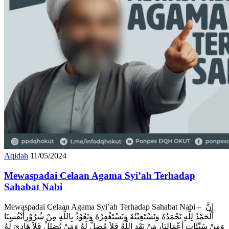
Aqidah
11/05/2024
Mewaspadai Celaan Agama Syi’ah Terhadap
Sahabat Nabi
Mewaspadai Celaan Agama Syi’ah Terhadap Sahabat Nabi – إِنَّ
الْحَمْدُ لِلَّهِ نَحْمَدُهُ وَنَسْتَعِيْنُهُ وَنَسْتَغْفِرُهُ وَنَعُوْذُ بِاللَّهِ مِنْ شُرُوْرِأَنْفُسِنَا
وَمِنْ سَيِّئَاتِ أَعْمَالِنَا، مَنْ يَهْدِ اللَّهُ فَلاَ مُضِلَّ لَهُ وَمَنْ يُضِلِلْ فَلاَ هَادِىَ لَهُ