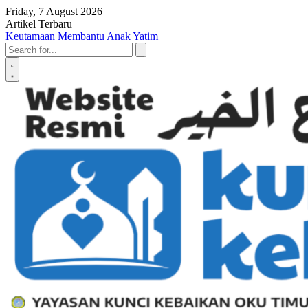
Skip to content
Friday, 7 August 2026
Artikel Terbaru
Penyerahan SK LAZ Kunci Kebaikan OKU Timur, Tonggak Baru
Penguatan Pelayanan Umat