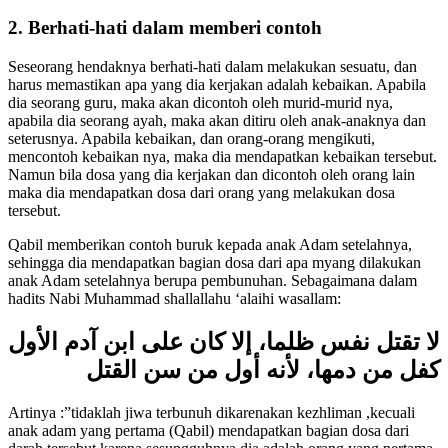
dia menyempurnakannya
[3]
2. Berhati-hati dalam memberi contoh
Seseorang hendaknya berhati-hati dalam melakukan sesuatu, dan
harus memastikan apa yang dia kerjakan adalah kebaikan. Apabila
dia seorang guru, maka akan dicontoh oleh murid-murid nya,
apabila dia seorang ayah, maka akan ditiru oleh anak-anaknya dan
seterusnya. Apabila kebaikan, dan orang-orang mengikuti,
mencontoh kebaikan nya, maka dia mendapatkan kebaikan tersebut.
Namun bila dosa yang dia kerjakan dan dicontoh oleh orang lain
maka dia mendapatkan dosa dari orang yang melakukan dosa
tersebut.
Qabil memberikan contoh buruk kepada anak Adam setelahnya,
sehingga dia mendapatkan bagian dosa dari apa myang dilakukan
anak Adam setelahnya berupa pembunuhan. Sebagaimana dalam
hadits Nabi Muhammad shallallahu ‘alaihi wasallam:
لا تقتل نفس ظلما، إلا كان على ابن آدم الأول
كفل من دمها، لأنه أول من سن القتل
Artinya :”tidaklah jiwa terbunuh dikarenakan kezhliman ,kecuali