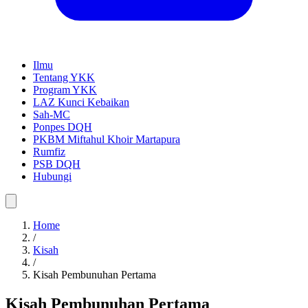
Ilmu
Tentang YKK
Program YKK
LAZ Kunci Kebaikan
Sah-MC
Ponpes DQH
PKBM Miftahul Khoir Martapura
Rumfiz
PSB DQH
Hubungi
Home
/
Kisah
/
Kisah Pembunuhan Pertama