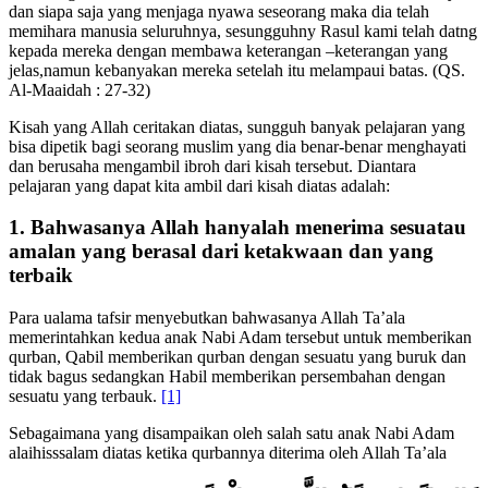
seseorang maka seseolah dia telah membunuh manusia seluruhnya,
dan siapa saja yang menjaga nyawa seseorang maka dia telah
memihara manusia seluruhnya, sesungguhny Rasul kami telah datng
kepada mereka dengan membawa keterangan –keterangan yang
jelas,namun kebanyakan mereka setelah itu melampaui batas. (QS.
Al-Maaidah : 27-32)
Kisah yang Allah ceritakan diatas, sungguh banyak pelajaran yang
bisa dipetik bagi seorang muslim yang dia benar-benar menghayati
dan berusaha mengambil ibroh dari kisah tersebut. Diantara
pelajaran yang dapat kita ambil dari kisah diatas adalah:
1. Bahwasanya Allah hanyalah menerima sesuatau
amalan yang berasal dari ketakwaan dan yang
terbaik
Para ualama tafsir menyebutkan bahwasanya Allah Ta’ala
memerintahkan kedua anak Nabi Adam tersebut untuk memberikan
qurban, Qabil memberikan qurban dengan sesuatu yang buruk dan
tidak bagus sedangkan Habil memberikan persembahan dengan
sesuatu yang terbauk.
[1]
Sebagaimana yang disampaikan oleh salah satu anak Nabi Adam
alaihisssalam diatas ketika qurbannya diterima oleh Allah Ta’ala