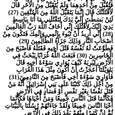
وَاتْلُ عَلَيْهِمْ نَبَأَ ابْنَيْ آدَمَ بِالْحَقِّ إِذْ قَرَّبَا قُرْبَانًا
فَتُقُبِّلَ مِنْ أَحَدِهِمَا وَلَمْ يُتَقَبَّلْ مِنَ الْآخَرِ قَالَ
لَأَقْتُلَنَّكَ قَالَ إِنَّمَا يَتَقَبَّلُ اللَّهُ مِنَ الْمُتَّقِينَ (27)
لَئِنْ بَسَطْتَ إِلَيَّ يَدَكَ لِتَقْتُلَنِي مَا أَنَا بِبَاسِطٍ
يَدِيَ إِلَيْكَ لِأَقْتُلَكَ إِنِّي أَخَافُ اللَّهَ رَبَّ الْعَالَمِينَ
(28) إِنِّي أُرِيدُ أَنْ تَبُوءَ بِإِثْمِي وَإِثْمِكَ فَتَكُونَ مِنْ
أَصْحَابِ النَّارِ وَذَلِكَ جَزَاءُ الظَّالِمِينَ (29)
فَطَوَّعَتْ لَهُ نَفْسُهُ قَتْلَ أَخِيهِ فَقَتَلَهُ فَأَصْبَحَ مِنَ
الْخَاسِرِينَ (30) فَبَعَثَ اللَّهُ غُرَابًا يَبْحَثُ فِي
الْأَرْضِ لِيُرِيَهُ كَيْفَ يُوَارِي سَوْءَةَ أَخِيهِ قَالَ
يَاوَيْلَتَا أَعَجَزْتُ أَنْ أَكُونَ مِثْلَ هَذَا الْغُرَابِ
فَأُوَارِيَ سَوْءَةَ أَخِي فَأَصْبَحَ مِنَ النَّادِمِينَ(31)
مِنْ أَجْلِ ذَلِكَ كَتَبْنَا عَلَى بَنِي إِسْرَائِيلَ أَنَّهُ مَنْ
قَتَلَ نَفْسًا بِغَيْرِ نَفْسٍ أَوْ فَسَادٍ فِي الْأَرْضِ
فَكَأَنَّمَا قَتَلَ النَّاسَ جَمِيعًا وَمَنْ أَحْيَاهَا فَكَأَنَّمَا
أَحْيَا النَّاسَ جَمِيعًا وَلَقَدْ جَاءَتْهُمْ رُسُلُنَا بِالْبَيِّنَاتِ