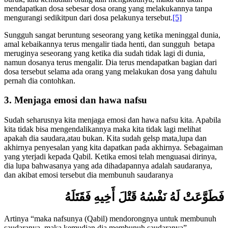
buruk, lalu kemudian orang lain mengikutinya, maka dai akan
mendapatkan dosa sebesar dosa orang yang melakukannya tanpa
mengurangi sedikitpun dari dosa pelakunya tersebut.
[5]
Sungguh sangat beruntung seseorang yang ketika meninggal dunia,
amal kebaikannya terus mengalir tiada henti, dan sungguh betapa
meruginya seseorang yang ketika dia sudah tidak lagi di dunia,
namun dosanya terus mengalir. Dia terus mendapatkan bagian dari
dosa tersebut selama ada orang yang melakukan dosa yang dahulu
pernah dia contohkan.
3. Menjaga emosi dan hawa nafsu
Sudah seharusnya kita menjaga emosi dan hawa nafsu kita. Apabila
kita tidak bisa mengendalikannya maka kita tidak lagi melihat
apakah dia saudara,atau bukan. Kita sudah gelsp mata,lupa dan
akhirnya penyesalan yang kita dapatkan pada akhirnya. Sebagaiman
yang yterjadi kepada Qabil. Ketika emosi telah menguasai dirinya,
dia lupa bahwasanya yang ada dihadapannya adalah saudaranya,
dan akibat emosi tersebut dia membunuh saudaranya
فَطَوَّعَتْ لَهُ نَفْسُهُ قَتْلَ أَخِيهِ فَقَتَلَهُ
Artinya “maka nafsunya (Qabil) mendorongnya untuk membunuh