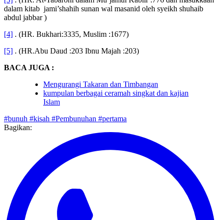
[3]
. (HR. At-Tabaroni dalam Mu’jamul Kabiir :776 dan masukkaan
dalam kitab jami’shahih sunan wal masanid oleh syeikh shuhaib
abdul jabbar )
[4]
. (HR. Bukhari:3335, Muslim :1677)
[5]
. (HR.Abu Daud :203 Ibnu Majah :203)
BACA JUGA :
Mengurangi Takaran dan Timbangan
kumpulan berbagai ceramah singkat dan kajian
Islam
#bunuh
#kisah
#Pembunuhan
#pertama
Bagikan: