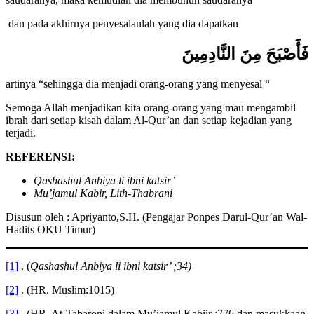
saudaranya, maka kemudian dia membunuh saudaranya”
dan pada akhirnya penyesalanlah yang dia dapatkan
فَأَصْبَحَ مِنَ النَّادِمِينَ
artinya “sehingga dia menjadi orang-orang yang menyesal “
Semoga Allah menjadikan kita orang-orang yang mau mengambil
ibrah dari setiap kisah dalam Al-Qur’an dan setiap kejadian yang
terjadi.
REFERENSI:
Qashashul Anbiya li ibni katsir’
Mu’jamul Kabir, Lith-Thabrani
Disusun oleh : Apriyanto,S.H. (Pengajar Ponpes Darul-Qur’an Wal-
Hadits OKU Timur)
[1]
. (
Qashashul Anbiya li ibni katsir’ ;34)
[2]
. (HR. Muslim:1015)