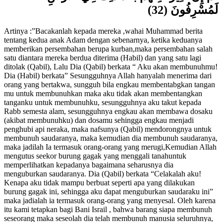
ثُمَّ إِنَّ كَثِيرًا مِنْهُمْ بَعْدَ ذَلِكَ فِي الْأَرْضِ
لَمُسْرِفُونَ (32)
Artinya :”Bacakanlah kepada mereka ,wahai Muhammad berita
tentang kedua anak Adam dengan sebenarnya, ketika keduanya
memberikan persembahan berupa kurban,maka persembahan salah
satu diantara mereka berdua diterima (Habil) dan yang satu lagi
ditolak (Qabil), Lalu Dia (Qabil) berkata “ Aku akan membunuhmu!
Dia (Habil) berkata” Sesungguhnya Allah hanyalah menerima dari
orang yang bertakwa, sungguh bila engkau membentabgkan tangan
mu untuk membunuhkan maka aku tidak akan membentangkan
tanganku untuk membunuhku, sesungguhnya aku takut kepada
Rabb semesta alam, sesungguhnya engkau akan membawa dosaku
(akibat membunuhku) dan dosamu sehingga engkau menjadi
penghubi api neraka, maka nafsunya (Qabil) mendorongnya untuk
membunuh saudaranya, maka kemudian dia membunuh saudaranya,
maka jadilah Ia termasuk orang-orang yang merugi,Kemudian Allah
mengutus seekor burung gagak yang menggali tanahuntuk
memperlihatkan kepadanya bagaimana seharusnya dia
menguburkan saudaranya. Dia (Qabil) berkata “Celakalah aku!
Kenapa aku tidak mampu berbuat seperti apa yang dilakukan
burung gagak ini, sehingga aku dapat menguburkan saudaraku ini”
maka jadialah ia termasuk orang-orang yang menyesal. Oleh karena
itu kami tetapkan bagi Bani Israil , bahwa barang siapa membunuh