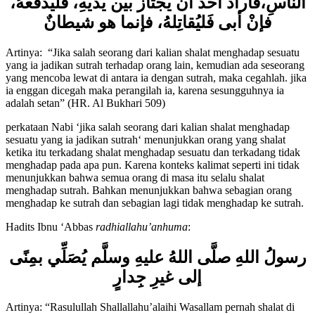
الناسِ،فأرادَ أحَدٌ أنْ يَجتازَ بين يديْهِ، فليدفَعْهُ،
فإنْ أبى فَليُقاتِلهُ، فإنما هو شيطانٌ
Artinya: “Jika salah seorang dari kalian shalat menghadap sesuatu
yang ia jadikan sutrah terhadap orang lain, kemudian ada seseorang
yang mencoba lewat di antara ia dengan sutrah, maka cegahlah. jika
ia enggan dicegah maka perangilah ia, karena sesungguhnya ia
adalah setan” (HR. Al Bukhari 509)
perkataan Nabi ‘jika salah seorang dari kalian shalat menghadap
sesuatu yang ia jadikan sutrah‘ menunjukkan orang yang shalat
ketika itu terkadang shalat menghadap sesuatu dan terkadang tidak
menghadap pada apa pun. Karena konteks kalimat seperti ini tidak
menunjukkan bahwa semua orang di masa itu selalu shalat
menghadap sutrah. Bahkan menunjukkan bahwa sebagian orang
menghadap ke sutrah dan sebagian lagi tidak menghadap ke sutrah.
Hadits Ibnu ‘Abbas
radhiallahu’anhuma
:
رسولُ اللهِ صلَّى اللهُ عليهِ وسلَّم يُصَلِّي بمِنًى
إلى غيرِ جِدارٍ