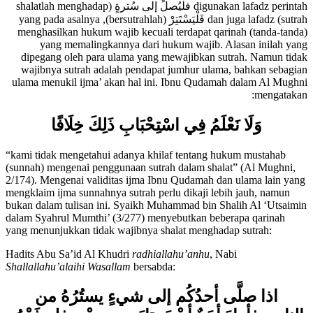
Jika melihat beberapa hadits yang telah lalu tentang sutrah, di sana
digunakan lafadz perintah فلْيُصلِّ إلى سُترةٍ (shalatlah menghadap
sutrah) dan juga lafadz فَلْيَسْتَتِرْ (bersutrahlah), yang pada asalnya
menghasilkan hukum wajib kecuali terdapat qarinah (tanda-tanda)
yang memalingkannya dari hukum wajib. Alasan inilah yang
dipegang oleh para ulama yang mewajibkan sutrah. Namun tidak
wajibnya sutrah adalah pendapat jumhur ulama, bahkan sebagian
ulama menukil ijma’ akan hal ini. Ibnu Qudamah dalam Al Mughni
mengatakan:
وَلَا نَعْلَمُ فِي اسْتِحْبَابِ ذَلِكَ خِلَافًا
“kami tidak mengetahui adanya khilaf tentang hukum mustahab
(sunnah) mengenai penggunaan sutrah dalam shalat” (Al Mughni,
2/174). Mengenai validitas ijma Ibnu Qudamah dan ulama lain yang
mengklaim ijma sunnahnya sutrah perlu dikaji lebih jauh, namun
bukan dalam tulisan ini. Syaikh Muhammad bin Shalih Al ‘Utsaimin
dalam Syahrul Mumthi’ (3/277) menyebutkan beberapa qarinah
yang menunjukkan tidak wajibnya shalat menghadap sutrah:
Hadits Abu Sa’id Al Khudri
radhiallahu’anhu
, Nabi
Shallallahu’alaihi Wasallam
bersabda:
اذا صلَّى أحدُكُم إلى شيءٍ يستُرُهُ من