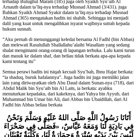
dihasankan oleh Syaikh Abdul Aziz bin Baaz dalam Hasyiyah-nya
terhadap Bulughul Maram (185) juga oleh Syaikh Syu’aib Al
Arnauth dalam ta’liq-nya terhadap Musnad Ahmad (3/431). juga
Bahkan Syaikh Ahmad Syakir dalam ta’liq-nya terhadap Musnad
Ahmad (365) mengatakan hadits ini shahih. Sehingga ini menjadi
dalil yang kuat untuk mengalihkan isyarat wajibnya sutrah kepada
hukum sunnah.
“Aku pernah di menunggangi keledai bersama Al Fadhl (bin Abbas)
dan melewati Rasulullah Shallallahu’alaihi Wasallam yang sedang
shalat mengimami orang-orang di lapangan terbuka. Lalu kami turun
dan masuk ke dalam shaf, dan beliau tidak berkata apa-apa kepada
kami tentang itu”
Semua perawi hadits ini tsiqah kecuali Syu’bah, Ibnu Hajar berkata:
“ia shaduq, buruk hafalannya”. Juga hadits ini juga memiliki jalan
lain yang diriwayatkan oleh Abu Daud dalam Sunan-nya (718), dari
Abdul Malik bin Syu’aib bin Al Laits, ia berkata: ayahku
menuturkan kepadaku, dari kakeknya, dari Yahya bin Ayyub, dari
Muhammad bin Umar bin Ali, dari Abbas bin Ubaidillah, dari Al
Fadhl bin Abbas beliau berkata
أَتَانَا رَسُولُ اللَّهِ صَلَّى اللهُ عَلَيْهِ وَسَلَّمَ وَنَحْنُ
فَصَلَّى فِي صَحْرَاءَ
«
فِي بَادِيَةٍ لَنَا وَمَعَهُ عَبَّاسٌ،