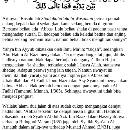
لَيْسَ بَيْنَ يَدَيْهِ سُتْرَةٌ وَحِمَارَةٌ لَنَا، وَكَلْبَةٌ تَعْبَثَانِ
بَيْنَ يَدَيْهِ فَمَا بَالَى ذَلِكَ
Artinya: “Rasulullah
Shallallahu’alaihi Wasallam
pernah pernah
datang kepada kami sedangkan kami sedang berada di gurun.
Bersama beliau ada ‘Abbas. Lalu beliau shalat di padang pasir tanpa
menghadap sutrah. Di hadapan beliau ada keledai betina dan anjing
betina sedang bermain-main, namun beliau tidak menghiraukannya”
Yahya bin Ayyub dikatakan oleh Ibnu Ma’in: “tsiqah”, sedangkan
Abu Hatim Ar Razi menyatakan: ‘Ia menyandang sifat jujur, ditulis
haditsnya namun tidak dapat berhujjah denganya’. Ibnu Hajar
mengatakan: ‘ia shaduq, terkadang salah’. Insya Allah, statusnya
shaduq. Adapun perawi yang lain tsiqah. Namun riwayat ini
memiliki illah (cacat), yaitu adanya inqitha pada Abbas bin
Ubaidillah dari Al Fadhl. Ibnu Hazm dan Asy Syaukani menyatakan
bahwa Abbas tidak pernah bertemu dengan pamannya yaitu Al
Fadhl (Tamamul Minnah, 1/305). Sehingga riwayat ini tidak bisa
menjadi penguat.
Wallahu’alam, dua jalan di atas sudah cukup mengangkat derajat
hadits Ibnu ‘Abbas tersebut ke derajat hasan li ghairihi. Hadits ini
dihasankan oleh Syaikh Abdul Aziz bin Baaz dalam Hasyiyah-nya
terhadap Bulughul Maram (185) juga oleh Syaikh Syu’aib Al