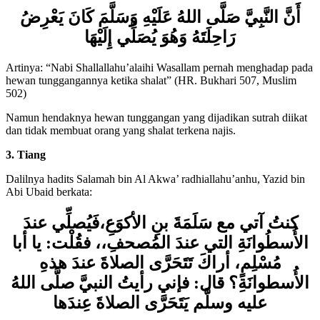
أَنَّ النَّبِيَّ صَلَّى اللهُ عَلَيْهِ وَسَلَّمَ كَانَ يَعْرِضُ
رَاحِلَتَهُ وَهُوَ يُصَلِّي إِلَيْهَا
Artinya: “Nabi Shallallahu’alaihi Wasallam pernah menghadap pada
hewan tunggangannya ketika shalat” (HR. Bukhari 507, Muslim
502)
Namun hendaknya hewan tunggangan yang dijadikan sutrah diikat
dan tidak membuat orang yang shalat terkena najis.
3. Tiang
Dalilnya hadits Salamah bin Al Akwa’ radhiallahu’anhu, Yazid bin
Abi Ubaid berkata:
كنتُ آتي مع سَلَمَةَ بنِ الأكوَعِ،فَيُصلِّي عندَ
الأُسطُوانَةِ التي عندَ المُصحفِ،، فقُلْت: يا أبا
مُسْلِمٍ، أراكَ تَتَحَرَّى الصلاةَ عندَ هذهِ
الأُسطوانَةِ؟ قال: فإني رأيتُ النبيَّ صلَّى اللهُ
عليه وسلَّم يَتَحَرَّى الصلاةَ عِندَها