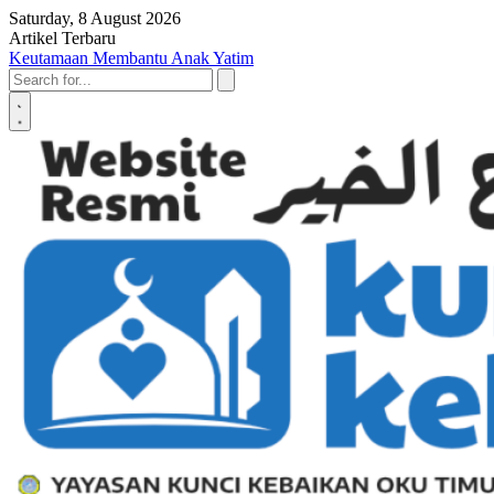
Skip to content
Saturday, 8 August 2026
Artikel Terbaru
Penyerahan SK LAZ Kunci Kebaikan OKU Timur, Tonggak Baru
Penguatan Pelayanan Umat