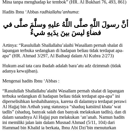
Artinya: “Rasulullah Shallallahu’alaihi Wasallam pernah shalat di
Mina tanpa menghadap ke tembok” (HR. Al Bukhari 76, 493, 861)
Hadits Ibnu ‘Abbas
radhiallahu’anhuma
:
أنَّ رسولَ اللَّهِ صلَّى اللَّهُ عليهِ وسلَّمَ صلَّى في
فضاءٍ ليسَ بينَ يدَيهِ شيءٌ
Artinya: “Rasulullah Shallallahu’alaihi Wasallam pernah shalat di
lapangan terbuka sedangkan di hadapan beliau tidak terdapat apa-
apa” (HR. Ahmad 3/297, Al Baihaqi dalam Al Kubra 2/273)
Hukum asal tata cara ibadah adalah bara’atu adz dzimmah (tidak
adanya kewajiban).
Mengenai hadits Ibnu ‘Abbas :
“Rasulullah Shallallahu’alaihi Wasallam pernah shalat di lapangan
terbuka sedangkan di hadapan beliau tidak terdapat apa-apa” ini
diperselisihkan keshahihannya, karena di dalamnya terdapat perawi
Al Hajjaj bin Arthah yang statusnya “shaduq katsiirul khata’ wat
tadlis” (shaduq, banyak salah dan banyak melakukan tadlis), dan di
dalam sanadnya Al Hajjaj pun melakukan ‘an’anah. Namun hadits
ini memiliki jalan lain dalam Musnad Ahmad (5/11, 104) dari