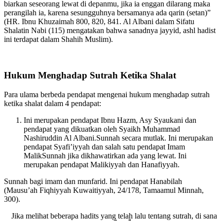
Artinya: “Janganlah shalat kecuali menghadap sutrah, dan jangan
biarkan seseorang lewat di depanmu, jika ia enggan dilarang maka
perangilah ia, karena sesungguhnya bersamanya ada qarin (setan)”
(HR. Ibnu Khuzaimah 800, 820, 841. Al Albani dalam Sifatu
Shalatin Nabi (115) mengatakan bahwa sanadnya jayyid, ashl hadist
ini terdapat dalam Shahih Muslim).
Hukum Menghadap Sutrah Ketika Shalat
Para ulama berbeda pendapat mengenai hukum menghadap sutrah
ketika shalat dalam 4 pendapat:
Ini merupakan pendapat Ibnu Hazm, Asy Syaukani dan
pendapat yang dikuatkan oleh Syaikh Muhammad
Nashiruddin Al Albani.Sunnah secara mutlak. Ini merupakan
pendapat Syafi’iyyah dan salah satu pendapat Imam
MalikSunnah jika dikhawatirkan ada yang lewat. Ini
merupakan pendapat Malikiyyah dan Hanafiyyah.
Sunnah bagi imam dan munfarid. Ini pendapat Hanabilah
(Mausu’ah Fiqhiyyah Kuwaitiyyah, 24/178, Tamaamul Minnah,
300).