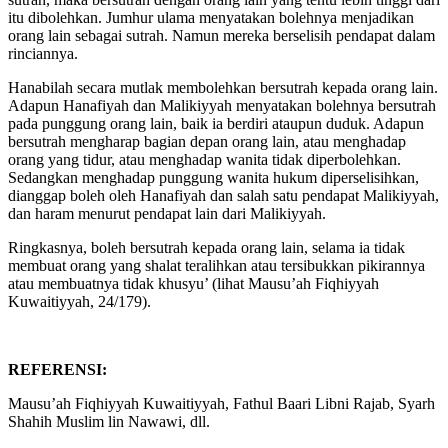
sutrah, maka bersutrah dengan orang lain yang tentu lebih tinggi dari
itu dibolehkan. Jumhur ulama menyatakan bolehnya menjadikan
orang lain sebagai sutrah. Namun mereka berselisih pendapat dalam
rinciannya.
Hanabilah secara mutlak membolehkan bersutrah kepada orang lain.
Adapun Hanafiyah dan Malikiyyah menyatakan bolehnya bersutrah
pada punggung orang lain, baik ia berdiri ataupun duduk. Adapun
bersutrah mengharap bagian depan orang lain, atau menghadap
orang yang tidur, atau menghadap wanita tidak diperbolehkan.
Sedangkan menghadap punggung wanita hukum diperselisihkan,
dianggap boleh oleh Hanafiyah dan salah satu pendapat Malikiyyah,
dan haram menurut pendapat lain dari Malikiyyah.
Ringkasnya, boleh bersutrah kepada orang lain, selama ia tidak
membuat orang yang shalat teralihkan atau tersibukkan pikirannya
atau membuatnya tidak khusyu’ (lihat Mausu’ah Fiqhiyyah
Kuwaitiyyah, 24/179).
REFERENSI:
Mausu’ah Fiqhiyyah Kuwaitiyyah, Fathul Baari Libni Rajab, Syarh
Shahih Muslim lin Nawawi, dll.