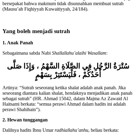
makmum berada disisi maupun di belakang imam. Dan mereka juga
bersepakat bahwa makmum tidak disunnahkan membuat sutrah
(Mausu’ah Fiqhiyyah Kuwaitiyyah, 24/184).
Yang boleh menjadi sutrah
1. Anak Panah
Sebagaimana sabda Nabi
Shallallahu’alaihi Wasallam
:
سُتْرَةُ الرَّجُلِ فِي الصَّلَاةِ السَّهْمُ ، وَإِذَا صَلَّى
أَحَدُكُمْ ، فَلْيَسْتَتِرْ بِسَهْمٍ
Artinya: “Sutrah seseorang ketika shalat adalah anak panah. Jika
seseorang diantara kalian shalat, hendaknya menjadikan anak panah
sebagai sutrah” (HR. Ahmad 15042, dalam Majma Az Zawaid Al
Haitsami berkata: “semua perawi Ahmad dalam hadits ini adalah
perawi Shahihain”).
2. Hewan tunggangan
Dalilnya hadits Ibnu Umar
radhiallahu’anhu
, beliau berkata: