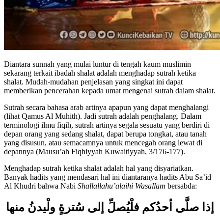
Diantara sunnah yang mulai luntur di tengah kaum muslimin
sekarang terkait ibadah shalat adalah menghadap sutrah ketika
shalat. Mudah-mudahan penjelasan yang singkat ini dapat
memberikan pencerahan kepada umat mengenai sutrah dalam shalat.
Sutrah secara bahasa arab artinya apapun yang dapat menghalangi
(lihat Qamus Al Muhith). Jadi sutrah adalah penghalang. Dalam
terminologi ilmu fiqih, sutrah artinya segala sesuatu yang berdiri di
depan orang yang sedang shalat, dapat berupa tongkat, atau tanah
yang disusun, atau semacamnya untuk mencegah orang lewat di
depannya (Mausu’ah Fiqhiyyah Kuwaitiyyah, 3/176-177).
Menghadap sutrah ketika shalat adalah hal yang disyariatkan.
Banyak hadits yang mendasari hal ini diantaranya hadits Abu Sa’id
Al Khudri bahwa Nabi
Shallallahu’alaihi Wasallam
bersabda:
إذا صلَّى أحدُكم فلْيُصلِّ إلى سُترةٍ ولْيدنُ منها