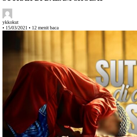
SUTRAH DI DALAM SHOLAT
ykkokut
•
15/03/2021
•
12 menit baca