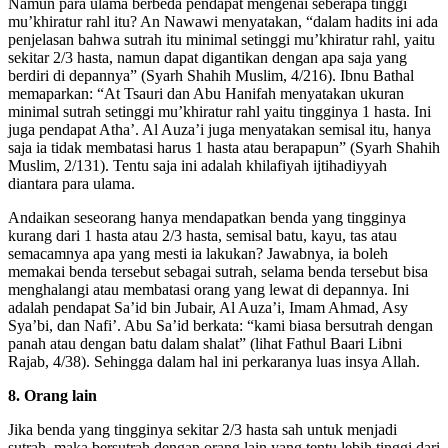
Namun para ulama berbeda pendapat mengenai seberapa tinggi
mu’khiratur rahl itu? An Nawawi menyatakan, “dalam hadits ini ada
penjelasan bahwa sutrah itu minimal setinggi mu’khiratur rahl, yaitu
sekitar 2/3 hasta, namun dapat digantikan dengan apa saja yang
berdiri di depannya” (Syarh Shahih Muslim, 4/216). Ibnu Bathal
memaparkan: “At Tsauri dan Abu Hanifah menyatakan ukuran
minimal sutrah setinggi mu’khiratur rahl yaitu tingginya 1 hasta. Ini
juga pendapat Atha’. Al Auza’i juga menyatakan semisal itu, hanya
saja ia tidak membatasi harus 1 hasta atau berapapun” (Syarh Shahih
Muslim, 2/131). Tentu saja ini adalah khilafiyah ijtihadiyyah
diantara para ulama.
Andaikan seseorang hanya mendapatkan benda yang tingginya
kurang dari 1 hasta atau 2/3 hasta, semisal batu, kayu, tas atau
semacamnya apa yang mesti ia lakukan? Jawabnya, ia boleh
memakai benda tersebut sebagai sutrah, selama benda tersebut bisa
menghalangi atau membatasi orang yang lewat di depannya. Ini
adalah pendapat Sa’id bin Jubair, Al Auza’i, Imam Ahmad, Asy
Sya’bi, dan Nafi’. Abu Sa’id berkata: “kami biasa bersutrah dengan
panah atau dengan batu dalam shalat” (lihat Fathul Baari Libni
Rajab, 4/38). Sehingga dalam hal ini perkaranya luas insya Allah.
8. Orang lain
Jika benda yang tingginya sekitar 2/3 hasta sah untuk menjadi