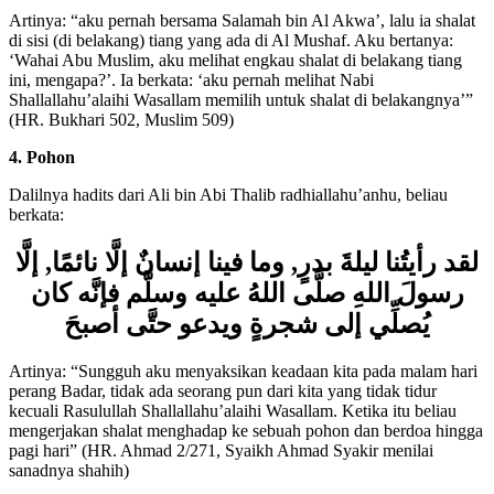
Artinya: “aku pernah bersama Salamah bin Al Akwa’, lalu ia shalat
di sisi (di belakang) tiang yang ada di Al Mushaf. Aku bertanya:
‘Wahai Abu Muslim, aku melihat engkau shalat di belakang tiang
ini, mengapa?’. Ia berkata: ‘aku pernah melihat Nabi
Shallallahu’alaihi Wasallam memilih untuk shalat di belakangnya’”
(HR. Bukhari 502, Muslim 509)
4. Pohon
Dalilnya hadits dari Ali bin Abi Thalib radhiallahu’anhu, beliau
berkata:
لقد رأيتُنا ليلةَ بدرٍ, وما فينا إنسانٌ إلَّا نائمًا, إلَّا
رسولَ اللهِ صلَّى اللهُ عليه وسلَّم فإنَّه كان
يُصلِّي إلى شجرةٍ ويدعو حتَّى أصبحَ
Artinya: “Sungguh aku menyaksikan keadaan kita pada malam hari
perang Badar, tidak ada seorang pun dari kita yang tidak tidur
kecuali Rasulullah Shallallahu’alaihi Wasallam. Ketika itu beliau
mengerjakan shalat menghadap ke sebuah pohon dan berdoa hingga
pagi hari” (HR. Ahmad 2/271, Syaikh Ahmad Syakir menilai
sanadnya shahih)