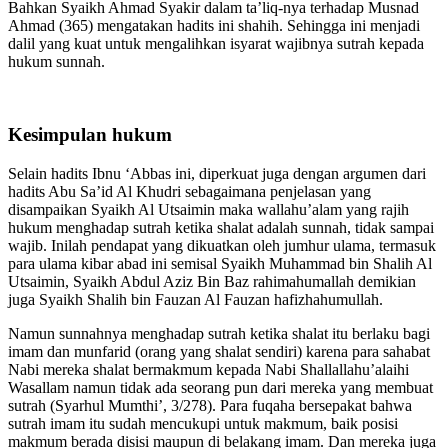
Arnauth dalam ta’liq-nya terhadap Musnad Ahmad (3/431). juga
Bahkan Syaikh Ahmad Syakir dalam ta’liq-nya terhadap Musnad
Ahmad (365) mengatakan hadits ini shahih. Sehingga ini menjadi
dalil yang kuat untuk mengalihkan isyarat wajibnya sutrah kepada
hukum sunnah.
Kesimpulan hukum
Selain hadits Ibnu ‘Abbas ini, diperkuat juga dengan argumen dari
hadits Abu Sa’id Al Khudri sebagaimana penjelasan yang
disampaikan Syaikh Al Utsaimin maka wallahu’alam yang rajih
hukum menghadap sutrah ketika shalat adalah sunnah, tidak sampai
wajib. Inilah pendapat yang dikuatkan oleh jumhur ulama, termasuk
para ulama kibar abad ini semisal Syaikh Muhammad bin Shalih Al
Utsaimin, Syaikh Abdul Aziz Bin Baz rahimahumallah demikian
juga Syaikh Shalih bin Fauzan Al Fauzan hafizhahumullah.
Namun sunnahnya menghadap sutrah ketika shalat itu berlaku bagi
imam dan munfarid (orang yang shalat sendiri) karena para sahabat
Nabi mereka shalat bermakmum kepada Nabi Shallallahu’alaihi
Wasallam namun tidak ada seorang pun dari mereka yang membuat
sutrah (Syarhul Mumthi’, 3/278). Para fuqaha bersepakat bahwa
sutrah imam itu sudah mencukupi untuk makmum, baik posisi