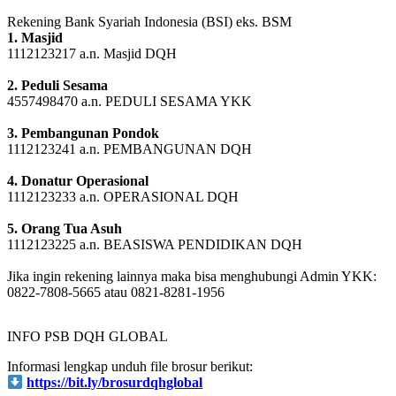
SIAP MENYALURKAN DANA
Rekening Bank Syariah Indonesia (BSI) eks. BSM
1. Masjid
1112123217 a.n. Masjid DQH
2. Peduli Sesama
4557498470 a.n. PEDULI SESAMA YKK
3. Pembangunan Pondok
1112123241 a.n. PEMBANGUNAN DQH
4. Donatur Operasional
1112123233 a.n. OPERASIONAL DQH
5. Orang Tua Asuh
1112123225 a.n. BEASISWA PENDIDIKAN DQH
Jika ingin rekening lainnya maka bisa menghubungi Admin YKK:
0822-7808-5665 atau 0821-8281-1956
INFO PSB DQH GLOBAL
Informasi lengkap unduh file brosur berikut: