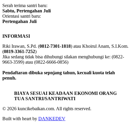
https://bit.ly/brosurdqhglobal
Serah terima santri baru:
Sabtu, Pertengahan Juli
Orientasi santri baru:
Pertengahan Juli
INFORMASI
Riki Irawan, S.Pd. (
0812-7301-1818
) atau Khoirul Anam, S.I.Kom.
(
0819-3361-7252
)
Jika sedang tidak bisa dihubungi silakan menghubungi ke: (0822-
9663-3599) atau (0822-6666-0856)
Pendaftaran dibuka sepnjang tahun, kecuali kuota telah
penuh.
BIAYA SESUAI KEADAAN EKONOMI ORANG
TUA SANTRI/SANTRIWATI
© 2026 kuncikebaikan.com. All rights reserved.
Built with heart by
DANKEDEV