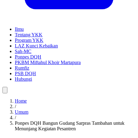
Ilmu
Tentang YKK
Program YKK
LAZ Kunci Kebaikan
Sah-MC
Ponpes DQH
PKBM Miftahul Khoir Martapura
Rumfiz
PSB DQH
Hubungi
Home
/
Umum
/
Ponpes DQH Bangun Gudang Sarpras Tambahan untuk
Menunjang Kegiatan Pesantren