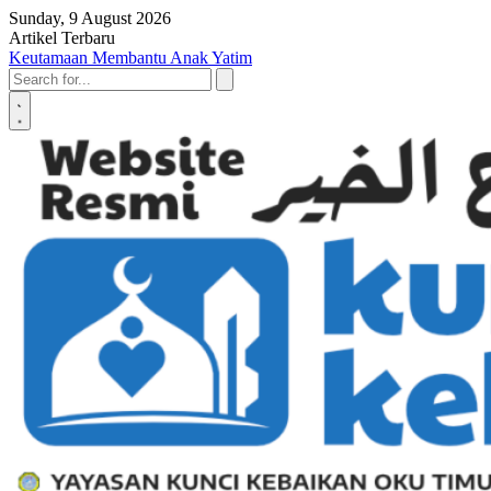
Skip to content
Sunday, 9 August 2026
Artikel Terbaru
Penyerahan SK LAZ Kunci Kebaikan OKU Timur, Tonggak Baru
Penguatan Pelayanan Umat