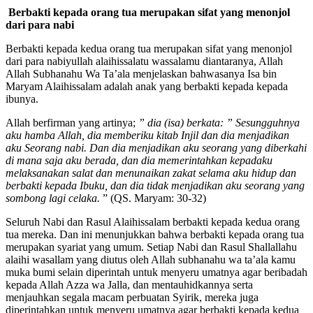
Berbakti kepada orang tua merupakan sifat yang menonjol
dari para nabi
Berbakti kepada kedua orang tua merupakan sifat yang menonjol
dari para nabiyullah alaihissalatu wassalamu diantaranya, Allah
Allah Subhanahu Wa Ta’ala menjelaskan bahwasanya Isa bin
Maryam Alaihissalam adalah anak yang berbakti kepada kepada
ibunya.
Allah berfirman yang artinya;
” dia (isa) berkata: ” Sesungguhnya
aku hamba Allah, dia memberiku kitab Injil dan dia menjadikan
aku Seorang nabi. Dan dia menjadikan aku seorang yang diberkahi
di mana saja aku berada, dan dia memerintahkan kepadaku
melaksanakan salat dan menunaikan zakat selama aku hidup dan
berbakti kepada Ibuku, dan dia tidak menjadikan aku seorang yang
sombong lagi celaka.
” (QS. Maryam: 30-32)
Seluruh Nabi dan Rasul Alaihissalam berbakti kepada kedua orang
tua mereka. Dan ini menunjukkan bahwa berbakti kepada orang tua
merupakan syariat yang umum. Setiap Nabi dan Rasul Shallallahu
alaihi wasallam yang diutus oleh Allah subhanahu wa ta’ala kamu
muka bumi selain diperintah untuk menyeru umatnya agar beribadah
kepada Allah Azza wa Jalla, dan mentauhidkannya serta
menjauhkan segala macam perbuatan Syirik, mereka juga
diperintahkan untuk menyeru umatnya agar berbakti kepada kedua