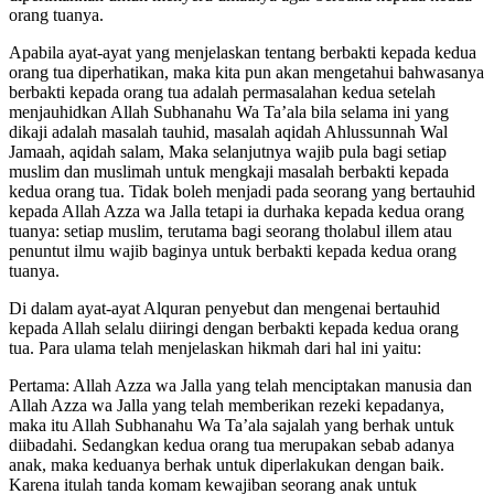
orang tuanya.
Apabila ayat-ayat yang menjelaskan tentang berbakti kepada kedua
orang tua diperhatikan, maka kita pun akan mengetahui bahwasanya
berbakti kepada orang tua adalah permasalahan kedua setelah
menjauhidkan Allah Subhanahu Wa Ta’ala bila selama ini yang
dikaji adalah masalah tauhid, masalah aqidah Ahlussunnah Wal
Jamaah, aqidah salam, Maka selanjutnya wajib pula bagi setiap
muslim dan muslimah untuk mengkaji masalah berbakti kepada
kedua orang tua. Tidak boleh menjadi pada seorang yang bertauhid
kepada Allah Azza wa Jalla tetapi ia durhaka kepada kedua orang
tuanya: setiap muslim, terutama bagi seorang tholabul illem atau
penuntut ilmu wajib baginya untuk berbakti kepada kedua orang
tuanya.
Di dalam ayat-ayat Alquran penyebut dan mengenai bertauhid
kepada Allah selalu diiringi dengan berbakti kepada kedua orang
tua. Para ulama telah menjelaskan hikmah dari hal ini yaitu:
Pertama: Allah Azza wa Jalla yang telah menciptakan manusia dan
Allah Azza wa Jalla yang telah memberikan rezeki kepadanya,
maka itu Allah Subhanahu Wa Ta’ala sajalah yang berhak untuk
diibadahi. Sedangkan kedua orang tua merupakan sebab adanya
anak, maka keduanya berhak untuk diperlakukan dengan baik.
Karena itulah tanda komam kewajiban seorang anak untuk