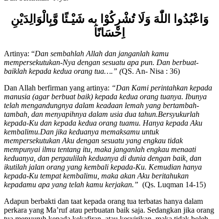
و
َاعْبُدُوا اللّٰهَ وَلَا تُشْرِكُوْا بِه شَيْـئًا وَّبِالْوَالِدَيْنِ
اِحْسَانًا
Artinya: “
Dan sembahlah Allah dan janganlah kamu
mempersekutukan-Nya dengan sesuatu apa pun. Dan berbuat-
baiklah kepada kedua orang tua….” (
QS. An- Nisa : 36)
Dan Allah berfirman yang artinya:
“Dan Kami perintahkan kepada
manusia (agar berbuat baik) kepada kedua orang tuanya. Ibunya
telah mengandungnya dalam keadaan lemah yang bertambah-
tambah, dan menyapihnya dalam usia dua tahun.Bersyukurlah
kepada-Ku dan kepada kedua orang tuamu. Hanya kepada Aku
kembalimu.Dan jika keduanya memaksamu untuk
mempersekutukan Aku dengan sesuatu yang engkau tidak
mempunyai ilmu tentang itu, maka janganlah engkau menaati
keduanya, dan pergaulilah keduanya di dunia dengan baik, dan
ikutilah jalan orang yang kembali kepada-Ku. Kemudian hanya
kepada-Ku tempat kembalimu, maka akan Aku beritahukan
kepadamu apa yang telah kamu kerjakan.”
(Qs. Luqman 14-15)
Adapun berbakti dan taat kepada orang tua terbatas hanya dalam
perkara yang Ma’ruf atau perbuatan baik saja. Sedangkan jika orang
tua menyuruh kepada kekafiran, atau kesyirikan, maka tidak boleh