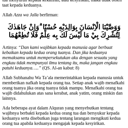
taat kepada keduanya.
Allah
Azza wa Jalla
berfirman:
وَوَصَّيْنَا الْاِنْسَانَ بِوَالِدَيْهِ حُسْنًا
وَاِنْ جَاهَدٰكَ
لِتُشْرِكَ بِيْ مَا لَيْسَ لَكَ بِه عِلْمٌ فَلَا تُطِعْهُمَا
Artinya:
“Dan kami wajibkan kepada manusia agar berbuat
kebaikan kepada kedua orang tuanya. Dan jika keduanya
memaksamu untuk mempersekutukan aku dengan sesuatu yang
engkau tidak mempunyai ilmu tentang itu, maka jangan engkau
patuhi keduanya…..”
(QS. Al-an kabut: 8)
Allah Subhanahu Wa Ta’ala memerintahkan kepada manusia untuk
memberikan nafkah kepada orang tua. Setiap anak wajib menafkahi
orang tuanya jika orang tuanya tidak mampu. Menafkahi orang tua
wajib didahulukan atas sana kerabat, anak yatim, orang miskin dan
lainnya.
Ada beberapa ayat dalam Alquran yang menyebutkan tentang
wajibnya berbakti kepada kedua orang tua dan bersyukur kepada
keduanya serta disebutkan juga tentang larangan mengikuti kedua
orang tua apabila keduanya mengajak kepada kesyirikan.