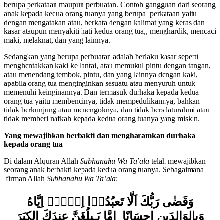
berupa perkataan maupun perbuatan. Contoh gangguan dari seorang
anak kepada kedua orang tuanya yang berupa perkataan yaitu
dengan mengatakan atau, berkata dengan kalimat yang keras dan
kasar ataupun menyakiti hati kedua orang tua,, menghardik, mencaci
maki, melaknat, dan yang lainnya.
Sedangkan yang berupa perbuatan adalah berlaku kasar seperti
menghentakkan kaki ke lantai, atau memukul pintu dengan tangan,
atau menendang tembok, pintu, dan yang lainnya dengan kaki,
apabila orang tua menginginkan sesuatu atau menyuruh untuk
memenuhi keinginannya. Dan termasuk durhaka kepada kedua
orang tua yaitu membencinya, tidak mempedulikannya, bahkan
tidak berkunjung atau menengoknya, dan tidak bersilaturahmi atau
tidak memberi nafkah kepada kedua orang tuanya yang miskin.
Yang mewajibkan berbakti dan mengharamkan durhaka
kepada orang tua
Di dalam Alquran Allah
Subhanahu Wa Ta’ala
telah mewajibkan
seorang anak berbakti kepada kedua orang tuanya. Sebagaimana
firman Allah
Subhanahu Wa Ta’ala
:
وَقَضٰى رَبُّكَ اَلَّا تَعبُدُوۤا اِلَّاۤ اِيَّاهُ
وَبِالوَالِدَينِ اِحسَانًا‌ اِمَّا يَـبلُغَنَّ عِندَكَ الكِبَرَ