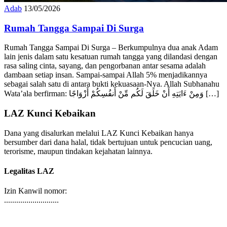
Adab
13/05/2026
Rumah Tangga Sampai Di Surga
Rumah Tangga Sampai Di Surga – Berkumpulnya dua anak Adam
lain jenis dalam satu kesatuan rumah tangga yang dilandasi dengan
rasa saling cinta, sayang, dan pengorbanan antar sesama adalah
dambaan setiap insan. Sampai-sampai Allah 5% menjadikannya
sebagai salah satu di antara bukti kekuasaan-Nya. Allah Subhanahu
Wata’ala berfirman: وَمِنْ ءَايَتِهِ أَنْ خَلَقَ لَكُم مِّنْ أَنفُسِكُمْ أَزْوَاجًا […]
LAZ Kunci Kebaikan
Dana yang disalurkan melalui LAZ Kunci Kebaikan hanya
bersumber dari dana halal, tidak bertujuan untuk pencucian uang,
terorisme, maupun tindakan kejahatan lainnya.
Legalitas LAZ
Izin Kanwil nomor:
...........................