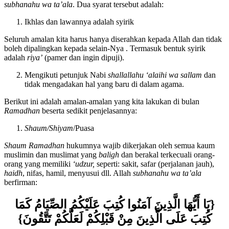
mengetahui dua syarat suatu amalan akan diterima oleh Allah
subhanahu wa ta’ala
. Dua syarat tersebut adalah:
Ikhlas dan lawannya adalah syirik
Seluruh amalan kita harus hanya diserahkan kepada Allah dan tidak
boleh dipalingkan kepada selain-Nya . Termasuk bentuk syirik
adalah
riya’
(pamer dan ingin dipuji).
Mengikuti petunjuk Nabi
shallallahu ‘alaihi wa sallam
dan
tidak mengadakan hal yang baru di dalam agama.
Berikut ini adalah amalan-amalan yang kita lakukan di bulan
Ramadhan
beserta sedikit penjelasannya:
Shaum/Shiyam
/Puasa
Shaum Ramadhan
hukumnya wajib dikerjakan oleh semua kaum
muslimin dan muslimat yang
baligh
dan berakal terkecuali orang-
orang yang memiliki
‘
udzur
,
seperti: sakit, safar (perjalanan jauh),
haidh
, nifas, hamil, menyusui dll. Allah
subhanahu wa ta’ala
berfirman:
{يَا أَيُّهَا الَّذِينَ آمَنُوا كُتِبَ عَلَيْكُمُ الصِّيَامُ كَمَا
كُتِبَ عَلَى الَّذِينَ مِنْ قَبْلِكُمْ لَعَلَّكُمْ تَتَّقُونَ}