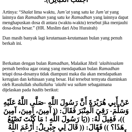
اجْتَنَبَ الْكَبَائِر)).
Artinya: “
Shalat
lima waktu,
Jum’at
yang satu ke
Jum’at
yang
lainnya dan
Ramadhan
yang satu ke
Ramadhan
yang lainnya dapat
menghapuskan dosa di antara (waktu-waktu) tersebut jika menjauhi
dosa-dosa besar.” (HR. Muslim dari Abu Hurairah)
Dan masih banyak lagi keutamaan-keutamaan bulan yang penuh
berkah ini.
Berkaitan dengan bulan
Ramadhan
, Malaikat Jibril
‘alaihissalam
pernah berdoa agar orang yang mendapatkan bulan
Ramadhan
tetapi dosa-dosanya tidak diampuni maka dia akan mendapatkan
kerugian dan kehinaan yang besar. Hal tersebut ternyata diaminkan
oleh Rasulullah
shallallahu ‘alaihi wa sallam
sebagaimana
dijelaskan pada
hadits
berikut:
عَنْ أَبِي هُرَيْرَةَ أَنَّ رَسُولَ اللَّهِ -صَلَّى اللَّهُ عَلَيْهِ
وَسَلَّمَ- رَقِيَ الْمِنْبَرَ فَقَالَ: (( آمِينَ، آمِينَ، آمِينَ
))، فَقِيلَ لَهُ: ((يَا رَسُولَ اللَّهِ ! مَا كُنْتَ تَصْنَعُ