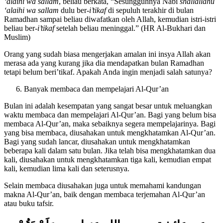
Diriwayatkan dari ‘Aisyah
radhiallahu ‘anha
, istri Nabi
shallallahu
‘alaihi wa sallam
, beliau berkata, “Sesungguhnya Nabi
shallallahu
‘alaihi wa sallam
dulu ber-
i’tikaf
di sepuluh terakhir di bulan
Ramadhan sampai beliau diwafatkan oleh Allah, kemudian istri-istri
beliau ber-
i’tikaf
setelah beliau meninggal.” (HR Al-Bukhari dan
Muslim)
Orang yang sudah biasa mengerjakan amalan ini insya Allah akan
merasa ada yang kurang jika dia mendapatkan bulan Ramadhan
tetapi belum beri’tikaf. Apakah Anda ingin menjadi salah satunya?
Banyak membaca dan mempelajari Al-Qur’an
Bulan ini adalah kesempatan yang sangat besar untuk meluangkan
waktu membaca dan mempelajari Al-Qur’an. Bagi yang belum bisa
membaca Al-Qur’an, maka sebaiknya segera mempelajarinya. Bagi
yang bisa membaca, diusahakan untuk mengkhatamkan Al-Qur’an.
Bagi yang sudah lancar, diusahakan untuk mengkhatamkan
beberapa kali dalam satu bulan. Jika telah bisa mengkhatamkan dua
kali, diusahakan untuk mengkhatamkan tiga kali, kemudian empat
kali, kemudian lima kali dan seterusnya.
Selain membaca diusahakan juga untuk memahami kandungan
makna Al-Qur’an, baik dengan membaca terjemahan Al-Qur’an
atau buku tafsir.