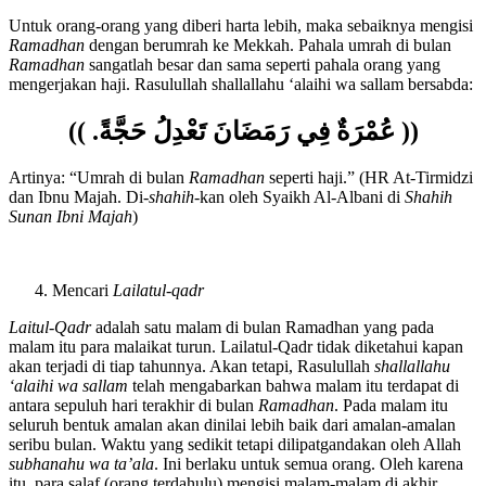
‘Umrah
Untuk orang-orang yang diberi harta lebih, maka sebaiknya mengisi
Ramadhan
dengan berumrah ke Mekkah. Pahala umrah di bulan
Ramadhan
sangatlah besar dan sama seperti pahala orang yang
mengerjakan haji. Rasulullah shallallahu ‘alaihi wa sallam bersabda:
(( عُمْرَةٌ فِي رَمَضَانَ تَعْدِلُ حَجَّةً. ))
Artinya: “Umrah di bulan
Ramadhan
seperti haji.” (HR At-Tirmidzi
dan Ibnu Majah. Di-
shahih
-kan oleh Syaikh Al-Albani di
Shahih
Sunan Ibni Majah
)
Mencari
Lailatul-qadr
Laitul-Qadr
adalah satu malam di bulan Ramadhan yang pada
malam itu para malaikat turun. Lailatul-Qadr tidak diketahui kapan
akan terjadi di tiap tahunnya. Akan tetapi, Rasulullah
shallallahu
‘alaihi wa sallam
telah mengabarkan bahwa malam itu terdapat di
antara sepuluh hari terakhir di bulan
Ramadhan
. Pada malam itu
seluruh bentuk amalan akan dinilai lebih baik dari amalan-amalan
seribu bulan. Waktu yang sedikit tetapi dilipatgandakan oleh Allah
subhanahu wa ta’ala
. Ini berlaku untuk semua orang. Oleh karena