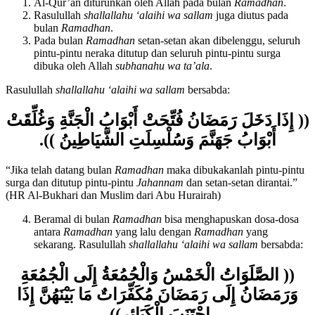
Al-Qur’an diturunkan oleh Allah pada bulan
Ramadhan
.
Rasulullah
shallallahu ‘alaihi wa sallam
juga diutus pada
bulan
Ramadhan
.
Pada bulan
Ramadhan
setan-setan akan dibelenggu, seluruh
pintu-pintu neraka ditutup dan seluruh pintu-pintu surga
dibuka oleh Allah
subhanahu wa ta’ala
.
Rasulullah
shallallahu ‘alaihi wa sallam
bersabda:
(( إِذَا دَخَلَ رَمَضَانُ فُتِّحَتْ أَبْوَابُ الْجَنَّةِ وَغُلِّقَتْ
أَبْوَابُ جَهَنَّمَ وَسُلْسِلَتِ الشَّيَاطِينُ )).
“Jika telah datang bulan
Ramadhan
maka dibukakanlah pintu-pintu
surga dan ditutup pintu-pintu
Jahannam
dan setan-setan dirantai.”
(HR Al-Bukhari dan Muslim dari Abu Hurairah)
Beramal di bulan
Ramadhan
bisa menghapuskan dosa-dosa
antara
Ramadhan
yang lalu dengan
Ramadhan
yang
sekarang. Rasulullah
shallallahu ‘alaihi wa sallam
bersabda:
(( الصَّلَوَاتُ الْخَمْسُ وَالْجُمُعَةُ إِلَى الْجُمُعَةِ
وَرَمَضَانُ إِلَى رَمَضَانَ مُكَفِّرَاتٌ مَا بَيْنَهُنَّ إِذَا