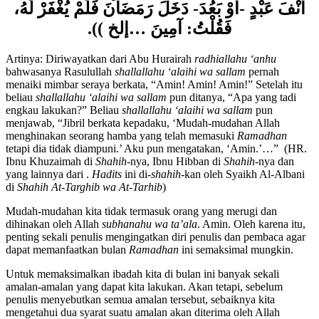
هَذَا؟ )) فَقَالَ: (( قَالَ لِي جِبْرِيلُ: أَرْغَمَ اللَّهُ
أَنْفَ عَبْدٍ -أَوْ بَعُدَ- دَخَلَ رَمَضَانَ فَلَمْ يُغْفَرْ لَهُ،
فَقُلْتُ: آمِينَ …إلخ )).
Artinya: Diriwayatkan dari Abu Hurairah
radhiallahu ‘anhu
bahwasanya Rasulullah
shallallahu ‘alaihi wa sallam
pernah
menaiki mimbar seraya berkata, “Amin! Amin! Amin!” Setelah itu
beliau
shallallahu ‘alaihi wa sallam
pun ditanya, “Apa yang tadi
engkau lakukan?” Beliau
shallallahu ‘alaihi wa sallam
pun
menjawab, “Jibril berkata kepadaku, ‘Mudah-mudahan Allah
menghinakan seorang hamba yang telah memasuki
Ramadhan
tetapi dia tidak diampuni.’ Aku pun mengatakan, ‘Amin.’…” (HR.
Ibnu Khuzaimah di
Shahih
-nya, Ibnu Hibban di
Shahih
-nya dan
yang lainnya dari .
Hadits
ini di-
shahih
-kan oleh Syaikh Al-Albani
di
Shahih At-Targhib wa At-Tarhib
)
Mudah-mudahan kita tidak termasuk orang yang merugi dan
dihinakan oleh Allah
subhanahu wa ta’ala
. Amin. Oleh karena itu,
penting sekali penulis mengingatkan diri penulis dan pembaca agar
dapat memanfaatkan bulan
Ramadhan
ini semaksimal mungkin.
Untuk memaksimalkan ibadah kita di bulan ini banyak sekali
amalan-amalan yang dapat kita lakukan. Akan tetapi, sebelum
penulis menyebutkan semua amalan tersebut, sebaiknya kita