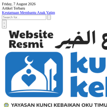
Skip to content
Friday, 7 August 2026
Artikel Terbaru
Penyerahan SK LAZ Kunci Kebaikan OKU Timur, Tonggak Baru
Penguatan Pelayanan Umat