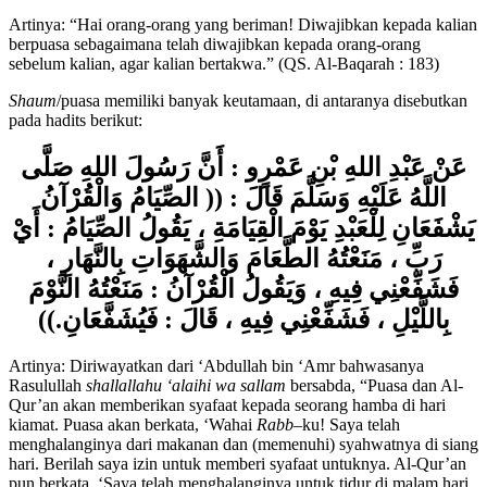
Artinya: “Hai orang-orang yang beriman! Diwajibkan kepada kalian
berpuasa sebagaimana telah diwajibkan kepada orang-orang
sebelum kalian, agar kalian bertakwa.” (QS. Al-Baqarah : 183)
Shaum
/puasa memiliki banyak keutamaan, di antaranya disebutkan
pada hadits berikut:
عَنْ عَبْدِ اللهِ بْنِ عَمْرٍو : أَنَّ رَسُولَ اللهِ صَلَّى
اللَّهُ عَلَيْهِ وَسَلَّمَ قَالَ : (( الصِّيَامُ وَالْقُرْآنُ
يَشْفَعَانِ لِلْعَبْدِ يَوْمَ الْقِيَامَةِ ، يَقُولُ الصِّيَامُ : أَيْ
رَبِّ ، مَنَعْتُهُ الطَّعَامَ وَالشَّهَوَاتِ بِالنَّهَارِ ،
فَشَفِّعْنِي فِيهِ ، وَيَقُولُ الْقُرْآنُ : مَنَعْتُهُ النَّوْمَ
بِاللَّيْلِ ، فَشَفِّعْنِي فِيهِ ، قَالَ : فَيُشَفَّعَانِ.))
Artinya: Diriwayatkan dari ‘Abdullah bin ‘Amr bahwasanya
Rasulullah
shallallahu ‘alaihi wa sallam
bersabda, “Puasa dan Al-
Qur’an akan memberikan syafaat kepada seorang hamba di hari
kiamat. Puasa akan berkata, ‘Wahai
Rabb
–
ku! Saya telah
menghalanginya dari makanan dan (memenuhi) syahwatnya di siang
hari. Berilah saya izin untuk memberi syafaat untuknya. Al-Qur’an