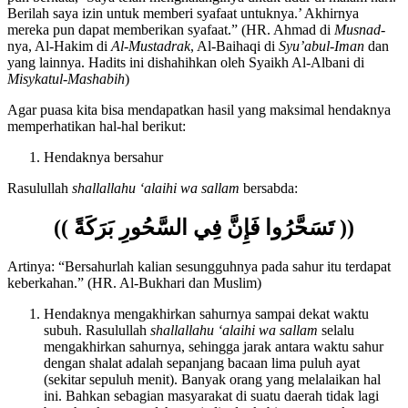
pun berkata, ‘Saya telah menghalanginya untuk tidur di malam hari.
Berilah saya izin untuk memberi syafaat untuknya.’ Akhirnya
mereka pun dapat memberikan syafaat.” (HR. Ahmad di
Musnad
-
nya, Al-Hakim di
Al-Mustadrak
, Al-Baihaqi di
Syu’abul-Iman
dan
yang lainnya. Hadits ini dishahihkan oleh Syaikh Al-Albani di
Misykatul-Mashabih
)
Agar puasa kita bisa mendapatkan hasil yang maksimal hendaknya
memperhatikan hal-hal berikut:
Hendaknya bersahur
Rasulullah
shallallahu ‘alaihi wa sallam
bersabda:
(( تَسَحَّرُوا فَإِنَّ فِي السَّحُورِ بَرَكَةً ))
Artinya: “Bersahurlah kalian sesungguhnya pada sahur itu terdapat
keberkahan.” (HR. Al-Bukhari dan Muslim)
Hendaknya mengakhirkan sahurnya sampai dekat waktu
subuh. Rasulullah
shallallahu ‘alaihi wa sallam
selalu
mengakhirkan sahurnya, sehingga jarak antara waktu sahur
dengan shalat adalah sepanjang bacaan lima puluh ayat
(sekitar sepuluh menit). Banyak orang yang melalaikan hal