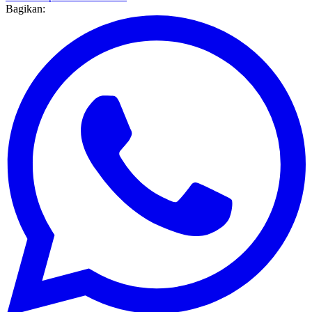
#ibadah
#puasa. Ramadhan
Bagikan: