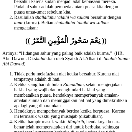
ini. Bahkan sebagian masyarakat di suatu daerah tidak lagi
bersahur karena sudah menjadi adat-kebiasaan mereka.
Padahal sahur adalah pembeda antara puasa kita dengan
puasa umat-umat sebelum kita.
Rasulullah
shallallahu ‘alaihi wa sallam
bersahur dengan
tamr
(kurma). Beliau
shallallahu ‘alaihi wa sallam
mengatakan:
(( نِعْمَ سَحُورُ الْمُؤْمِنِ التَّمْرُ ))
Artinya: “Hidangan sahur yang paling baik adalah kurma.” (HR.
Abu Dawud. Di-
shahih
-kan oleh Syaikh Al-Albani di
Shahih Sunan
Abi Dawud
)
Tidak perlu melafazkan niat ketika bersahur. Karena niat
tempatnya adalah di hati.
Ketika siang hari di bulan
Ramadhan
, selain mengerjakan
hal-hal yang wajib dan menghindari hal-hal yang
membatalkan puasa, hendaknya memperbanyak amalan-
amalan sunnah dan meninggalkan hal-hal yang dimakruhkan
apalagi yang diharamkan.
Hendaknya memperbanyak berdoa ketika berpuasa. Karena
ini termasuk waktu yang mustajab (dikabulkan).
Ketika hampir masuk waktu
Maghrib
, hendaknya benar-