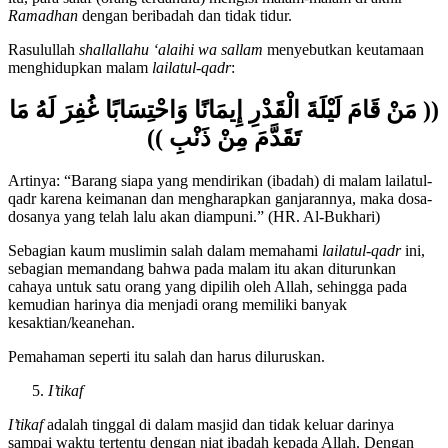
itu, para salaf (orang terdahulu) mengisi malam-malam di akhir
Ramadhan
dengan beribadah dan tidak tidur.
Rasulullah
shallallahu ‘alaihi wa sallam
menyebutkan keutamaan
menghidupkan malam
lailatul-qadr
:
(( مَنْ قَامَ لَيْلَةَ الْقَدْرِ إِيمَانًا وَاحْتِسَابًا غُفِرَ لَهُ مَا
تَقَدَّمَ مِنْ ذَنْبِ ))
Artinya: “Barang siapa yang mendirikan (ibadah) di malam lailatul-
qadr karena keimanan dan mengharapkan ganjarannya, maka dosa-
dosanya yang telah lalu akan diampuni.” (HR. Al-Bukhari)
Sebagian kaum muslimin salah dalam memahami
lailatul-qadr
ini,
sebagian memandang bahwa pada malam itu akan diturunkan
cahaya untuk satu orang yang dipilih oleh Allah, sehingga pada
kemudian harinya dia menjadi orang memiliki banyak
kesaktian/keanehan.
Pemahaman seperti itu salah dan harus diluruskan.
I’tikaf
I’tikaf
adalah tinggal di dalam masjid dan tidak keluar darinya