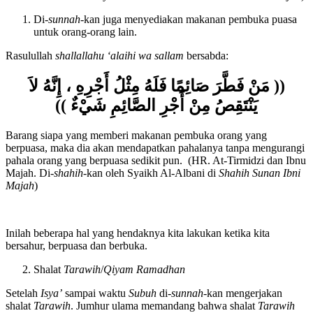
Di-
shahih
-kan oleh Syaikh Al-Albani di
Shahih Sunan Ibni Majah
)
Di-
sunnah
-kan juga menyediakan makanan pembuka puasa
untuk orang-orang lain.
Rasulullah
shallallahu ‘alaihi wa sallam
bersabda:
(( مَنْ فَطَّرَ صَائِمًا فَلَهُ مِثْلُ أَجْرِهِ ، إِنَّهُ لاَ
يَنْتَقِصُ مِنْ أَجْرِ الصَّائِمِ شَيْءٌ ))
Barang siapa yang memberi makanan pembuka orang yang
berpuasa, maka dia akan mendapatkan pahalanya tanpa mengurangi
pahala orang yang berpuasa sedikit pun. (HR. At-Tirmidzi dan Ibnu
Majah. Di-
shahih
-kan oleh Syaikh Al-Albani di
Shahih Sunan Ibni
Majah
)
Inilah beberapa hal yang hendaknya kita lakukan ketika kita
bersahur, berpuasa dan berbuka.
Shalat
Tarawih
/
Qiyam Ramadhan
Setelah
Isya’
sampai waktu
Subuh
di-
sunnah
-kan mengerjakan