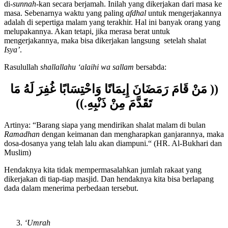
shalat
Tarawih
. Jumhur ulama memandang bahwa shalat
Tarawih
di-
sunnah
-kan secara berjamah. Inilah yang dikerjakan dari masa ke
masa. Sebenarnya waktu yang paling
afdhal
untuk mengerjakannya
adalah di sepertiga malam yang terakhir. Hal ini banyak orang yang
melupakannya. Akan tetapi, jika merasa berat untuk
mengerjakannya, maka bisa dikerjakan langsung setelah shalat
Isya’
.
Rasulullah
shallallahu ‘alaihi wa sallam
bersabda:
(( مَنْ قَامَ رَمَضَانَ إِيمَانًا وَاحْتِسَابًا غُفِرَ لَهُ مَا
تَقَدَّمَ مِنْ ذَنْبِهِ.))
Artinya: “Barang siapa yang mendirikan shalat malam di bulan
Ramadhan
dengan keimanan dan mengharapkan ganjarannya, maka
dosa-dosanya yang telah lalu akan diampuni.“ (HR. Al-Bukhari dan
Muslim)
Hendaknya kita tidak mempermasalahkan jumlah rakaat yang
dikerjakan di tiap-tiap masjid. Dan hendaknya kita bisa berlapang
dada dalam menerima perbedaan tersebut.