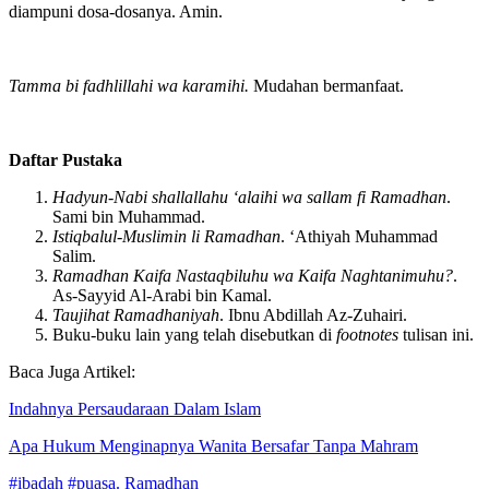
Dan mudah-mudahan kita termasuk hamba-hamba Allah yang
diampuni dosa-dosanya. Amin.
Tamma bi fadhlillahi wa karamihi.
Mudahan bermanfaat.
Daftar Pustaka
Hadyun-Nabi shallallahu ‘alaihi wa sallam fi Ramadhan
.
Sami bin Muhammad.
Istiqbalul-Muslimin li Ramadhan
. ‘Athiyah Muhammad
Salim.
Ramadhan Kaifa Nastaqbiluhu wa Kaifa Naghtanimuhu?
.
As-Sayyid Al-Arabi bin Kamal.
Taujihat Ramadhaniyah
. Ibnu Abdillah Az-Zuhairi.
Buku-buku lain yang telah disebutkan di
footnotes
tulisan ini.
Baca Juga Artikel:
Indahnya Persaudaraan Dalam Islam
Apa Hukum Menginapnya Wanita Bersafar Tanpa Mahram