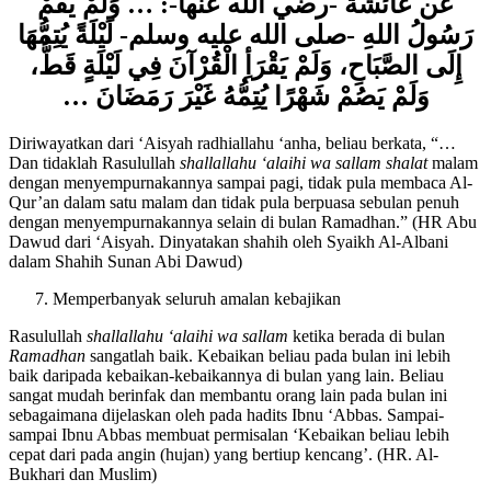
عن عائشة -رضي الله عنها-: … وَلَمْ يَقُمْ
رَسُولُ اللهِ -صلى الله عليه وسلم- لَيْلَةً يُتِمُّهَا
إِلَى الصَّبَاحِ، وَلَمْ يَقْرَأِ الْقُرْآنَ فِي لَيْلَةٍ قَطُّ،
وَلَمْ يَصُمْ شَهْرًا يُتِمُّهُ غَيْرَ رَمَضَانَ …
Diriwayatkan dari ‘Aisyah radhiallahu ‘anha, beliau berkata, “…
Dan tidaklah Rasulullah
shallallahu ‘alaihi wa sallam
shalat
malam
dengan menyempurnakannya sampai pagi, tidak pula membaca Al-
Qur’an dalam satu malam dan tidak pula berpuasa sebulan penuh
dengan menyempurnakannya selain di bulan Ramadhan.” (HR Abu
Dawud dari ‘Aisyah. Dinyatakan shahih oleh Syaikh Al-Albani
dalam Shahih Sunan Abi Dawud)
Memperbanyak seluruh amalan kebajikan
Rasulullah
shallallahu ‘alaihi wa sallam
ketika berada di bulan
Ramadhan
sangatlah baik. Kebaikan beliau pada bulan ini lebih
baik daripada kebaikan-kebaikannya di bulan yang lain. Beliau
sangat mudah berinfak dan membantu orang lain pada bulan ini
sebagaimana dijelaskan oleh pada hadits Ibnu ‘Abbas. Sampai-
sampai Ibnu Abbas membuat permisalan ‘Kebaikan beliau lebih
cepat dari pada angin (hujan) yang bertiup kencang’. (HR. Al-