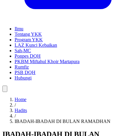
Ilmu
Tentang YKK
Program YKK
LAZ Kunci Kebaikan
Sah-MC
Ponpes DQH
PKBM Miftahul Khoir Martapura
Rumfiz
PSB DQH
Hubungi
Home
/
Hadits
/
IBADAH-IBADAH DI BULAN RAMADHAN