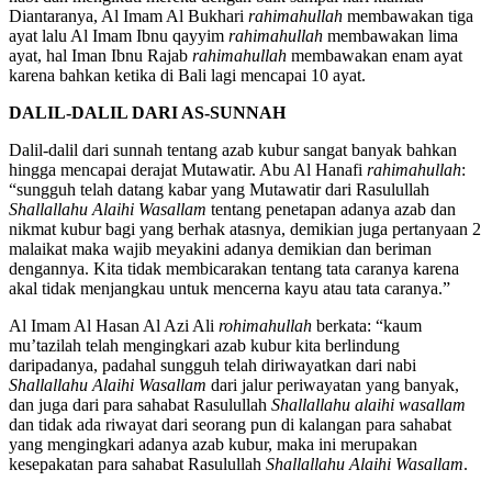
nabi dan mengikuti mereka dengan baik sampai hari kiamat.
Diantaranya, Al Imam Al Bukhari
rahimahullah
membawakan tiga
ayat lalu Al Imam Ibnu qayyim
rahimahullah
membawakan lima
ayat, hal Iman Ibnu Rajab
rahimahullah
membawakan enam ayat
karena bahkan ketika di Bali lagi mencapai 10 ayat.
DALIL-DALIL DARI AS-SUNNAH
Dalil-dalil dari sunnah tentang azab kubur sangat banyak bahkan
hingga mencapai derajat Mutawatir. Abu Al Hanafi
rahimahullah
:
“sungguh telah datang kabar yang Mutawatir dari Rasulullah
Shallallahu Alaihi Wasallam
tentang penetapan adanya azab dan
nikmat kubur bagi yang berhak atasnya, demikian juga pertanyaan 2
malaikat maka wajib meyakini adanya demikian dan beriman
dengannya. Kita tidak membicarakan tentang tata caranya karena
akal tidak menjangkau untuk mencerna kayu atau tata caranya.”
Al Imam Al Hasan Al Azi Ali
rohimahullah
berkata: “kaum
mu’tazilah telah mengingkari azab kubur kita berlindung
daripadanya, padahal sungguh telah diriwayatkan dari nabi
Shallallahu Alaihi Wasallam
dari jalur periwayatan yang banyak,
dan juga dari para sahabat Rasulullah
Shallallahu alaihi wasallam
dan tidak ada riwayat dari seorang pun di kalangan para sahabat
yang mengingkari adanya azab kubur, maka ini merupakan
kesepakatan para sahabat Rasulullah
Shallallahu Alaihi Wasallam
.