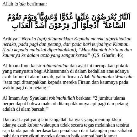
Allah
ta’ala
berfirman:
اَلنَّارُ يُعْرَضُوْنَ عَلَيْهَا غُدُوًّا وَّعَشِيًّا
وَيَوْمَ تَقُوْمُ
السَّاعَةُ
اَدْخِلُوْ
ا اٰلَ فِرْعَوْنَ اَشَدَّ الْعَذَابِ
Artinya: “
Neraka (api) ditampakkan Kepada mereka diperlihatkan
neraka, pada pagi dan petang, dan pada hari terjadinya Kiamat.
(Lalu kepada malaikat diperintahkan), “Masukkanlah Fir‘aun dan
kaumnya ke dalam azab yang sangat keras!”
(QS. Ghafir: 46)
Al Imam Ibnu katsir
rohimahullah
dan ayat ini merupakan pokok
yang menyusun bagi Ahlussunnah di dalam kedalilan atas adanya
azab kubur di alam barzah, yaitu firman Allah
Subhanahu Wata’ala
:
“satu tapi ditampakkan kepada mereka Firaun dan kaumnya pada
waktu pagi dan petang.”
Al Imam Asy Syaukani
rohimahullah
berkata: “2 jumhur ulama
berpendapat bahwa maksud ditampakkannya api pagi dan petang
adalah di alam barzah.”
Dan ayat-ayat yang lain sangatlah banyak yang menunjukkan
adanya azab kubur walaupun tidak secara tegas melainkan tersirat
saja tanda panah berdasarkan penafsiran dari kalangan para sahabat