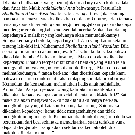
Di antara hadis-hadis yang menunjukkan adanya azab kubur adalah
dari Anas bin Malik
radhiallahu Anhu
bahwasanya Rasulullah
Shallallahu Alaihi Wasallam
bersabda yang artinya”jika seorang
hamba atau jenazah sudah diletakkan di dalam kuburnya dan teman-
temannya sudah berpaling dan pergi meninggalkannya dan dia dapat
mendengar gerak langkah sendi-sendal mereka Maka akan datang
kepadanya 2 malaikat yang keduanya akan menundukkannya
Seraya keduanya berkata, kepadanya:” 1 Apa yang kamu ketahui
tentang laki-laki ini, Muhammad
Shallallahu Alaihi Wasallam
Bila
seorang mukmin dia akan menjawab “:” satu aku bersaksi bahwa
dia adalah hamba Allah dan utusannya. Maka dia akan dikatakan
kepadanya: Lihatlah tempat dudukmu di neraka yang Allah telah
menggantikannya dengan tempat duduk di surga. Maka dia dapat
melihat keduanya. ” tanda berkata: “dan diceritakan kepada kami
bahwa dia hamba mukmin itu akan dilapangkan dalam kuburnya.”
Kemudian dia kembalikan melanjutkan hadis anak radhiallahu
Anhu: “dan Adapun jenazah orang kafir atau munafik akan
dikatakan kepadanya apa kamu ketahui tentang laki-laki ini?” Satu
maka dia akan menjawab: Aku tidak tahu aku hanya berkata,
mengikuti apa yang dikatakan Kebanyakan orang. Satu maka
dikatakan kepadanya: kamu tidak mengetahuinya dan tidak
mengikuti orang mengerti. Kemudian dia dipukul dengan palu besar
perempuan dari besi sehingga mengeluarkan suara teriakan yang
dapat didengar oleh yang ada di sekitarnya kecuali oleh dua