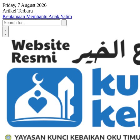
Skip to content
Friday, 7 August 2026
Artikel Terbaru
Penyerahan SK LAZ Kunci Kebaikan OKU Timur, Tonggak Baru
Penguatan Pelayanan Umat