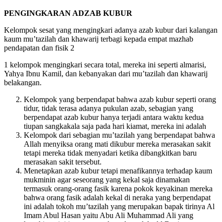
makhluk Jin dan manusia.”
PENGINGKARAN ADZAB KUBUR
Kelompok sesat yang mengingkari adanya azab kubur dari kalangan
kaum mu’tazilah dan khawarij terbagi kepada empat mazhab
pendapatan dan fisik 2
1 kelompok mengingkari secara total, mereka ini seperti almarisi,
Yahya Ibnu Kamil, dan kebanyakan dari mu’tazilah dan khawarij
belakangan.
Kelompok yang berpendapat bahwa azab kubur seperti orang
tidur, tidak terasa adanya pukulan azab, sebagian yang
berpendapat azab kubur hanya terjadi antara waktu kedua
tiupan sangkakala saja pada hari kiamat, mereka ini adalah
Kelompok dari sebagian mu’tazilah yang berpendapat bahwa
Allah menyiksa orang mati dikubur mereka merasakan sakit
tetapi mereka tidak menyadari ketika dibangkitkan baru
merasakan sakit tersebut.
Menetapkan azab kubur tetapi menafikannya terhadap kaum
mukminin agar seseorang yang kekal saja dinamakan
termasuk orang-orang fasik karena pokok keyakinan mereka
bahwa orang fasik adalah kekal di neraka yang berpendapat
ini adalah tokoh mu’tazilah yang merupakan bapak tirinya Al