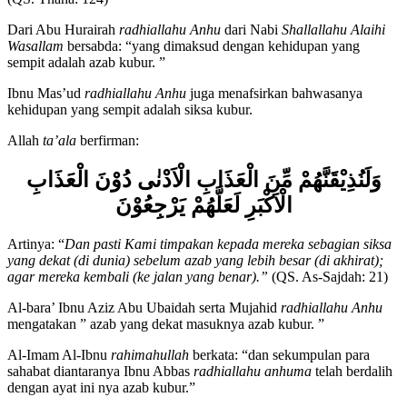
(QS. Thaha: 124)
Dari Abu Hurairah
radhiallahu Anhu
dari Nabi
Shallallahu Alaihi
Wasallam
bersabda: “yang dimaksud dengan kehidupan yang
sempit adalah azab kubur. ”
Ibnu Mas’ud
radhiallahu Anhu
juga menafsirkan bahwasanya
kehidupan yang sempit adalah siksa kubur.
Allah
ta’ala
berfirman:
وَلَنُذِيْقَنَّهُمْ مِّنَ الْعَذَابِ الْاَدْنٰى دُوْنَ الْعَذَابِ
الْاَكْبَرِ لَعَلَّهُمْ يَرْجِعُوْنَ
Artinya: “
Dan pasti Kami timpakan kepada mereka sebagian siksa
yang dekat (di dunia) sebelum azab yang lebih besar (di akhirat);
agar mereka kembali (ke jalan yang benar).”
(QS. As-Sajdah: 21)
Al-bara’ Ibnu Aziz Abu Ubaidah serta Mujahid
radhiallahu Anhu
mengatakan ” azab yang dekat masuknya azab kubur. ”
Al-Imam Al-Ibnu
rahimahullah
berkata: “dan sekumpulan para
sahabat diantaranya Ibnu Abbas
radhiallahu anhuma
telah berdalih
dengan ayat ini nya azab kubur.”