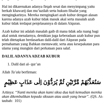
yang merupakan bagian dari pembahasan iman kepada hari akhir.
Hal ini dikarenakan adanya firqah sesat dan menyimpang yaitu
berkah khawarij dan mu’tazilah serta hukum filsafat yang
mengingkarinya. Mereka mengingkari azab kubur dengan alasan
karena adanya azab kubur tidak masuk akal serta masalah azab
kubur tidak terdapat penjelasannya di dalam Alquran.
Azab kubur ini adalah masalah gaib di mana tidak ada ruang bagi
akal untuk menalarnya, demikian juga keberadaan azab kubur pun
telah ditetapkan berdasarkan dalil-dalil dari Alquran pada
pemahaman yang Bahkan mentawatir, serta atau kesepakatan para
ulama yang mungkin dari perkataan para salaf.
DALIL ADANYA ADZAB KUBUR
Dalil dari al- qur’an
Allah
Ta’ala
berfirman:
سَنُعَذِّبُهُمْ مَّرَّتَيْنِ ثُمَّ يُرَدُّوْنَ اِلٰى عَذَابٍ عَظِيْمٍ
Artinya:
“Nanti mereka akan kami siksa dua kali kemudian mereka
akan dikembalikan kepada siksaan atau azab yang besar”.
(QS. At-
taubah: 101)