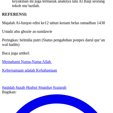
Imam Abul Hasan yaitu Abu Ali Muhammad Ali yang
keyakinan ini juga termasuk anaknya lalu Al Baqi seorang
tokoh mu’tazilah.
REFERENSI:
Majalah Al-furqon edisi ke12 tahun kenam belas ramadhan 1438
Ustadz abu ghozie as-sundawie
Peringkas: helmilia putri (Status pengabdian ponpes darul qur’an
wal hadits)
Baca juga artikel:
Memahami Nama-Nama Allah
Kebersamaan adalah Kebahagiaan
#aqidah
#azab
#kubur
#manhaj
#zaiarah
Bagikan: