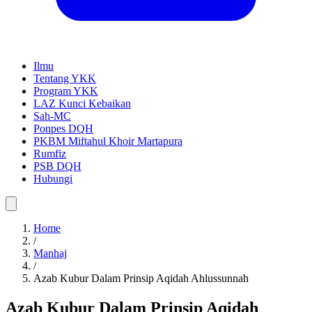
Ilmu
Tentang YKK
Program YKK
LAZ Kunci Kebaikan
Sah-MC
Ponpes DQH
PKBM Miftahul Khoir Martapura
Rumfiz
PSB DQH
Hubungi
Home
/
Manhaj
/
Azab Kubur Dalam Prinsip Aqidah Ahlussunnah