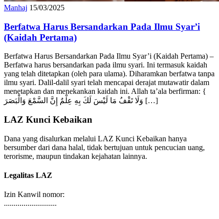
Manhaj
15/03/2025
Berfatwa Harus Bersandarkan Pada Ilmu Syar’i
(Kaidah Pertama)
Berfatwa Harus Bersandarkan Pada Ilmu Syar’i (Kaidah Pertama) –
Berfatwa harus bersandarkan pada ilmu syari. Ini termasuk kaidah
yang telah ditetapkan (oleh para ulama). Diharamkan berfatwa tanpa
ilmu syari. Dalil-dalil syari telah mencapai derajat mutawatir dalam
menetapkan dan menekankan kaidah ini. Allah ta’ala berfirman: {
وَلَا تَقْفُ مَا لَيْسَ لَكَ بِهِ عِلْمٌ إِنَّ السَّمْعَ وَالْبَصَرَ […]
LAZ Kunci Kebaikan
Dana yang disalurkan melalui LAZ Kunci Kebaikan hanya
bersumber dari dana halal, tidak bertujuan untuk pencucian uang,
terorisme, maupun tindakan kejahatan lainnya.
Legalitas LAZ
Izin Kanwil nomor:
...........................