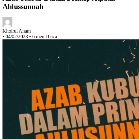
Azab Kubur Dalam Prinsip Aqidah
Ahlussunnah
Khoirul Anam
•
04/02/2023
•
6 menit baca