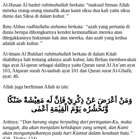
Al-Hasan Al bashri
rahimahullah
berkata: “maksud firman Allah
mereka orang-orang munafik akan kami siksa dua kali yaitu siksa
dunia dan Siksa di dalam kubur. ”
Ibnu Abbas
radhiallahu anhuma
berkata: “azab yang pertama di
dunia berupa dibongkarnya kendot kemunafikan mereka atau
ditegakkannya hukuman hak atas mereka, dan azab yang kedua
adalah azab kubur. ”
Al-Imam Al Bukhari
rahimahullah
berkata di dalam Kitab
shahihnya bab tentang adanya azab kubur, lalu Beliau membawakan
tiga ayat Al-quran sebagai dalilnya yaitu Quran surat Al An’am ayat
103, Alquran surah At-taubah ayat 101 dan Quran surat Al-Ghafir,
ayat: 46.
Allah juga berfirman Allah
ta’ala
:
وَمَنْ اَعْرَضَ عَنْ ذِكْرِيْ فَاِنَّ لَه مَعِيْشَةً ضَنْكًا
وَّنَحْشُرُه يَوْمَ الْقِيٰمَةِ اَعْمٰى
Artinya:
“Dan barang siapa berpaling dari peringatan-Ku, maka
sungguh, dia akan menjalani kehidupan yang sempit, dan Kami
akan mengumpulkannya pada hari Kiamat dalam keadaan buta.”