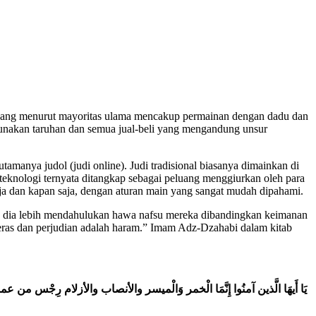
ir, yang menurut mayoritas ulama mencakup permainan dengan dadu dan
ggunakan taruhan dan semua jual-beli yang mengandung unsur
tamanya judol (judi online). Judi tradisional biasanya dimainkan di
 teknologi ternyata ditangkap sebagai peluang menggiurkan oleh para
ja dan kapan saja, dengan aturan main yang sangat mudah dipahami.
ja dia lebih mendahulukan hawa nafsu mereka dibandingkan keimanan
eras dan perjudian adalah haram.” Imam Adz-Dzahabi dalam kitab
يَا
أَيهَا
الَّذين
آمنُوا
إِنَّمَا
الْخمر
وَالْميسر
والأنصاب
والأزلام
رِجْس
من
عم