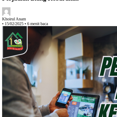
Khoirul Anam
•
15/02/2025
•
6 menit baca