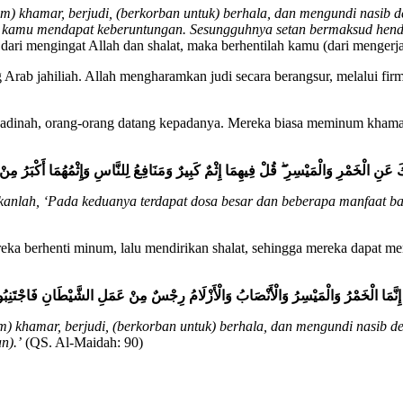
 khamar, berjudi, (berkorban untuk) berhala, dan mengundi nasib d
agar kamu mendapat keberuntungan. Sesungguhnya setan bermaksud he
dari mengingat Allah dan shalat, maka berhentilah kamu (dari mengerj
g Arab jahiliah. Allah mengharamkan judi secara berangsur, melalui f
Madinah, orang-orang datang kepadanya. Mereka biasa meminum khamar d
َ
عَنِ
الْخَمْرِ
وَالْمَيْسِرِ
قُلْ
فِيهِمَا
إِثْمٌ
كَبِيرٌ
وَمَنَافِعُ
لِلنَّاسِ
وَإِثْمُهُمَا
أَكْبَرُ
مِنْ
anlah, ‘Pada keduanya terdapat dosa besar dan beberapa manfaat bag
ka berhenti minum, lalu mendirikan shalat, sehingga mereka dapat me
إِنَّمَا
الْخَمْرُ
وَالْمَيْسِرُ
وَالْأَنْصَابُ
وَالْأَزْلَامُ
رِجْسٌ
مِنْ
عَمَلِ
الشَّيْطَانِ
فَاجْتَنِبُ
 khamar, berjudi, (berkorban untuk) berhala, dan mengundi nasib de
n).’
(QS. Al-Maidah: 90)