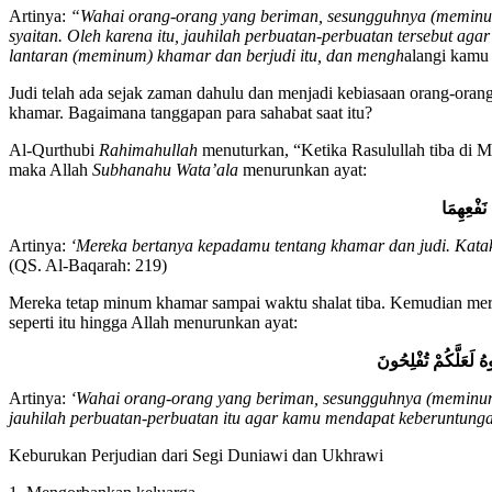
Artinya:
“Wahai orang-orang yang beriman, sesungguhnya (meminum)
syaitan. Oleh karena itu, jauhilah perbuatan-perbuatan tersebut 
lantaran (meminum) khamar dan berjudi itu, dan mengh
alangi kamu 
Judi telah ada sejak zaman dahulu dan menjadi kebiasaan orang-oran
khamar. Bagaimana tanggapan para sahabat saat itu?
Al-Qurthubi
Rahimahullah
menuturkan, “Ketika Rasulullah tiba di 
maka Allah
Subhanahu Wata’ala
menurunkan ayat:
نَفْعِهِمَا
Artinya:
‘Mereka bertanya kepadamu tentang khamar dan judi. Katak
(QS. Al-Baqarah: 219)
Mereka tetap minum khamar sampai waktu shalat tiba. Kemudian mere
seperti itu hingga Allah menurunkan ayat:
وهُ
لَعَلَّكُمْ
تُفْلِحُونَ
Artinya:
‘Wahai orang-orang yang beriman, sesungguhnya (meminum)
jauhilah perbuatan-perbuatan itu agar kamu mendapat keberuntunga
Keburukan Perjudian dari Segi Duniawi dan Ukhrawi