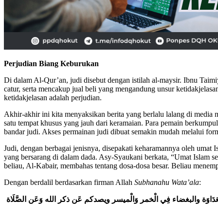
Perj
udi
an
Biang Keburukan
Di dalam Al-Qur’an, judi disebut dengan istilah al-maysir. Ibnu Tai
catur, serta mencakup jual beli yang mengandung unsur ketidakjelas
ketidakjelasan adalah perjudian.
Akhir-akhir ini kita menyaksikan berita yang berlalu lalang di media
satu tempat khusus yang jauh dari keramaian. Para pemain berkumpul 
bandar judi. Akses permainan judi dibuat semakin mudah melalui for
Judi, dengan berbagai jenisnya, disepakati keharamannya oleh umat
yang bersarang di dalam dada. Asy-Syaukani berkata, “Umat Islam s
beliau, Al-Kabair, membahas tentang dosa-dosa besar. Beliau menemp
Dengan berdalil berdasarkan firman Allah
Subhanahu Wata’ala
:
عَدَاوَة
والبغضاء
فِي
الْخمر
وَالْميسر
ويصدكم
عَن
ذكر
الله
وَعَن
الصَّلَاة