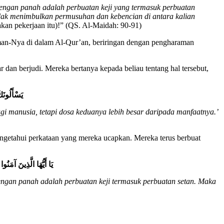
engan panah adalah perbuatan keji yang termasuk perbuatan
ndak menimbulkan permusuhan dan kebencian di antara kalian
akan pekerjaan itu)!” (QS. Al-Maidah: 90-91)
irman-Nya di dalam Al-Qur’an, beriringan dengan pengharaman
an berjudi. Mereka bertanya kepada beliau tentang hal tersebut,
يَسْأَلُونَك
i manusia, tetapi dosa keduanya lebih besar daripada manfaatnya.’
ngetahui perkataan yang mereka ucapkan. Mereka terus berbuat
يَا
أَيُّهَا
الَّذِينَ
آمَنُوا
ngan panah adalah perbuatan keji termasuk perbuatan setan. Maka