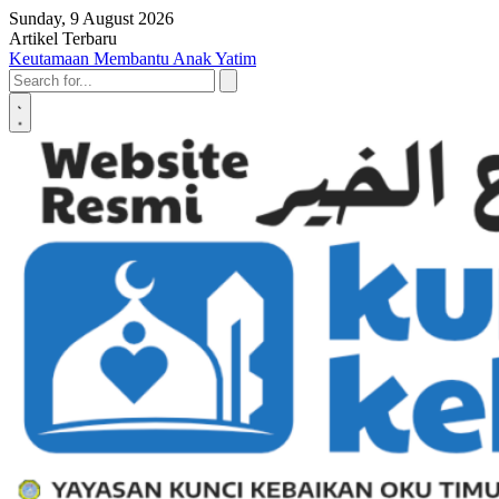
Skip to content
Sunday, 9 August 2026
Artikel Terbaru
Penyerahan SK LAZ Kunci Kebaikan OKU Timur, Tonggak Baru
Penguatan Pelayanan Umat