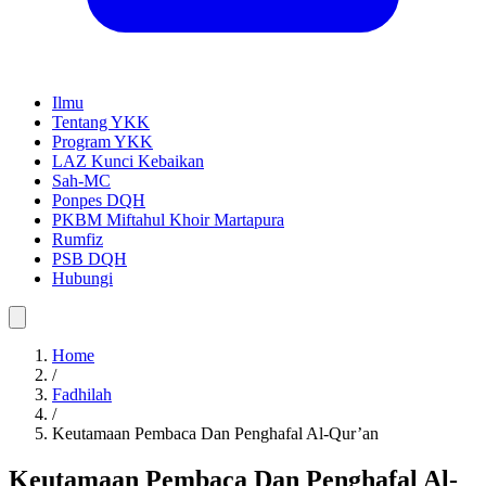
Ilmu
Tentang YKK
Program YKK
LAZ Kunci Kebaikan
Sah-MC
Ponpes DQH
PKBM Miftahul Khoir Martapura
Rumfiz
PSB DQH
Hubungi
Home
/
Fadhilah
/
Keutamaan Pembaca Dan Penghafal Al-Qur’an