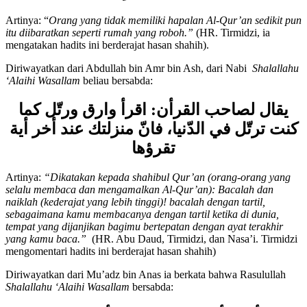
كالبيت الخرب
Artinya: “
Orang yang tidak memiliki hapalan Al-Qur
’
an sedikit pun
itu diibaratkan seperti rumah yang roboh.”
(HR. Tirmidzi, ia
mengatakan hadits ini berderajat hasan shahih).
Diriwayatkan dari Abdullah bin Amr bin Ash, dari Nabi
Shalallahu
‘Alaihi Wasallam
beliau bersabda:
يقال لصاحب القرأن: اقرأ وارق ورتّل كما
كنت ترتّل في الدّنيا، فانّ منزلتك عند أخر أية
تقرؤها
Artinya:
“
Dikatakan kepada shahibul Qur
’
an (orang-orang yang
selalu membaca dan mengamalkan Al-Qur
’
an): Bacalah dan
naiklah (kederajat yang lebih tinggi)! bacalah dengan tartil,
sebagaimana kamu membacanya dengan tartil ketika di dunia,
tempat yang dijanjikan bagimu bertepatan dengan ayat terakhir
yang kamu baca.
”
(HR. Abu Daud, Tirmidzi, dan Nasa’i. Tirmidzi
mengomentari hadits ini berderajat hasan shahih)
Diriwayatkan dari Mu’adz bin Anas ia berkata bahwa Rasulullah
Shalallahu ‘Alaihi Wasallam
bersabda: