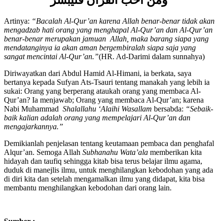
ومن أحبّ القرأن فليبشر
Artinya:
“
Bacalah Al-Qur
’
an karena Allah benar-benar tidak akan
mengadzab hati orang yang menghapal Al-Qur
’
an dan Al-Qur
’
an
benar-benar merupakan jamuan Allah, maka barang siapa yang
mendatanginya ia akan aman bergembiralah siapa saja yang
sangat mencintai Al-Qur
’
an.
”
(HR. Ad-Darimi dalam sunnahya)
Diriwayatkan dari Abdul Hamid Al-Himani, ia berkata, saya
bertanya kepada Sufyan Ats-Tsauri tentang manakah yang lebih ia
sukai: Orang yang berperang ataukah orang yang membaca Al-
Qur’an? Ia menjawab; Orang yang membaca Al-Qur’an; karena
Nabi Muhammad
Shalallahu ‘Alaihi Wasallam
bersabda:
“Sebaik-
baik kalian adalah orang yang mempelajari Al-Qur
’
an dan
mengajarkannya.
”
Demikianlah penjelasan tentang keutamaan pembaca dan penghafal
Alqur’an. Semoga Allah
Subhanahu Wata’ala
memberikan kita
hidayah dan taufiq sehingga kitab bisa terus belajar ilmu agama,
duduk di manejlis ilmu, untuk menghilangkan kebodohan yang ada
di diri kita dan setelah mengamalkan ilmu yang didapat, kita bisa
membantu menghilangkan kebodohan dari orang lain.