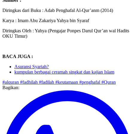
Sumber :
Diringkas dari Buku : Adab Penghafal Al-Qur’anm (2014)
Karya : Imam Abu Zakariya Yahya bin Syaraf
Diringkas Oleh : Yahya (Pengajar Ponpes Darul Qur’an wal Hadits
OKU Timur)
BACA JUGA :
Asuransi Syariah?
kumpulan berbagai ceramah singkat dan kajian Islam
#alquran
#fadhilah
#fadilah
#keutamaan
#penghafal
#Quran
Bagikan: