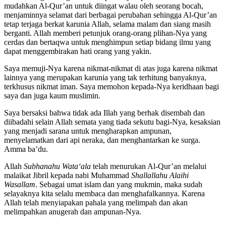
walau sering diulang dan walaupun terjadi perubahan zaman. Allah
mudahkan Al-Qur’an untuk diingat walau oleh seorang bocah,
menjaminnya selamat dari berbagai perubahan sehingga Al-Qur’an
tetap terjaga berkat karunia Allah, selama malam dan siang masih
berganti. Allah memberi petunjuk orang-orang plihan-Nya yang
cerdas dan bertaqwa untuk menghimpun setiap bidang ilmu yang
dapat menggembirakan hati orang yang yakin.
Saya memuji-Nya karena nikmat-nikmat di atas juga karena nikmat
lainnya yang merupakan karunia yang tak terhitung banyaknya,
terkhusus nikmat iman. Saya memohon kepada-Nya keridhaan bagi
saya dan juga kaum muslimin.
Saya bersaksi bahwa tidak ada Illah yang berhak disembah dan
diibadahi selain Allah semata yang tiada sekutu bagi-Nya, kesaksian
yang menjadi sarana untuk mengharapkan ampunan,
menyelamatkan dari api neraka, dan menghantarkan ke surga.
Amma ba’du.
Allah
Subhanahu Wata‘ala
telah menurukan Al-Qur’an melalui
malaikat Jibril kepada nabi Muhammad
Shallallahu Alaihi
Wasallam
. Sebagai umat islam dan yang mukmin, maka sudah
selayaknya kita selalu membaca dan menghafalkannya. Karena
Allah telah menyiapakan pahala yang melimpah dan akan
melimpahkan anugerah dan ampunan-Nya.