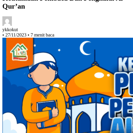
Keutamaan Pembaca Dan Penghafal Al-
Qur’an
ykkokut
•
27/11/2023
•
7 menit baca