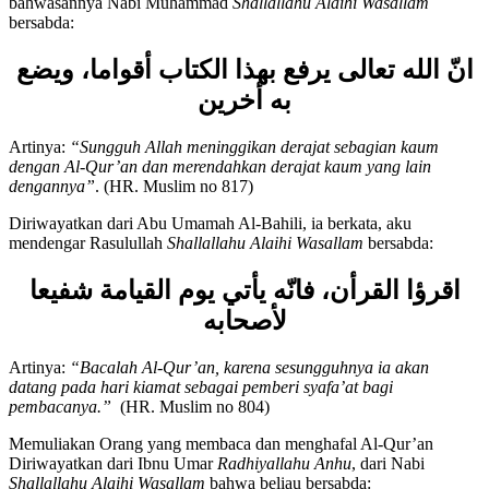
Diriwayatkan dari Umar bin Khattab
Radhiyallahu Anhu,
bahwasannya Nabi Muhammad
Shallallahu Alaihi Wasallam
bersabda:
ا
نّ الله تعالى يرفع بهذا الكتاب أقواما، ويضع
به أخرين
Artinya:
“Sungguh Allah meninggikan derajat sebagian kaum
dengan Al-Qur
’
an dan merendahkan derajat kaum yang lain
dengannya
”
. (HR. Muslim no 817)
Diriwayatkan dari Abu Umamah Al-Bahili, ia berkata, aku
mendengar Rasulullah
Shallallahu Alaihi Wasallam
bersabda:
اقرؤا القرأن، فانّه يأتي يوم القيامة شفيعا
لأصحابه
Artinya:
“Bacalah Al-Qur
’
an, karena sesungguhnya ia akan
datang pada hari kiamat sebagai pemberi syafa
’
at bagi
pembacanya.
”
(HR. Muslim no 804)
Memuliakan Orang yang membaca dan menghafal Al-Qur’an
Diriwayatkan dari Ibnu Umar
Radhiyallahu Anhu
, dari Nabi