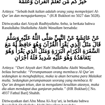
خَيرُ كُم مَن تَعَلَّمَ القُرآنَ وَعَلّمَهُ
Artinya:
“Sebaik-baik kalian adalah orang yang mempelejari Al-
Qur’an dan mengajarkannya.”
(H.R Bukhori no 5027 dan 5028).
Diriwayatka dari Aisyah
Radhiyallahu Anha
, ia berkata bahwa
Rasulullahu
Shallallahu Alaihi Wasallam
bersabda:
عَنْ عَائِشَةَ عَنْ النَّبِيِّ صَلَّى اللَّهُ عَلَيْهِ وَسَلَّمَ
قَالَ مَثَلُ الَّذِي يَقْرَأُ الْقُرْآنَ وَهُوَ حَافِظٌ لَهُ مَعَ
السَّفَرَةِ الْكِرَامِ الْبَرَرَةِ وَمَثَلُ الَّذِي يَقْرَأُ وَهُوَ
يَتَعَاهَدُهُ وَهُوَ عَلَيْهِ شَدِيدٌ فَلَهُ أَجْرَانِ
Artinya:
“Dari Aisyah dari Nabi Shallallahu Alaihi Wasallam,
beliau bersabda: “Perumpamaan orang membaca Al Qur`an
sedangkan ia menghafalnya, maka ia akan bersama para Malaikat
mulia. Sedangkan perumpamaan seorang yang membaca Al
Qur`an dengan tekun, dan ia mengalami kesulitan atasnya, maka
dia akan mendapat dua ganjaran pahala.”
(HR Bukhari) [ No.
4937 Fathul Bari] Shahih.