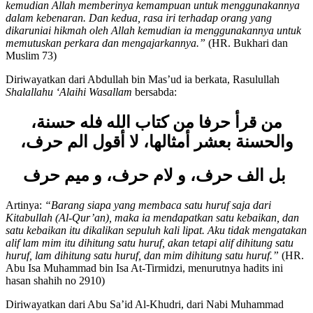
pertama, iri terhadap orang yang dikaruniai oleh Allah harta
kemudian Allah memberinya kemampuan untuk menggunakannya
dalam kebenaran. Dan kedua, rasa iri terhadap orang yang
dikaruniai hikmah oleh Allah kemudian ia menggunakannya untuk
memutuskan perkara dan mengajarkannya.”
(HR. Bukhari dan
Muslim 73)
Diriwayatkan dari Abdullah bin Mas’ud ia berkata, Rasulullah
Shalallahu ‘Alaihi Wasallam
bersabda:
من قرأ حرفا من كتاب الله فله حسنة،
والحسنة بعشر أمثالها، لا أقول الم حرف،
بل الف حرف، و لام حرف، و ميم حرف
Artinya:
“Barang siapa yang membaca satu huruf saja dari
Kitabullah (Al-Qur
’
an), maka ia mendapatkan satu kebaikan, dan
satu kebaikan itu dikalikan sepuluh kali lipat. Aku tidak mengatakan
alif lam mim itu dihitung satu huruf, akan tetapi alif dihitung satu
huruf, lam dihitung satu huruf, dan mim dihitung satu huruf.”
(HR.
Abu Isa Muhammad bin Isa At-Tirmidzi, menurutnya hadits ini
hasan shahih no 2910)